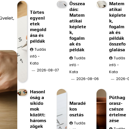
Összea
Matem
dás:
atikai
Törtes
Matem
képlete
űvelet,
egyenl
atikai
k,
etek
z
képlete
fogalm
megold
k,
ak és
ása és
fogalm
példák
példák
ak és
összefo
Tudás
példák
glalása
infó -
Tudás
Tudás
Kata
infó -
infó -
2026-08-07
Kata
Kata
2026-08-06
2026-
Hasonl
óság a
Püthag
síkido
Maradé
orasz-
mok
kos
csésze
között:
osztás
értelme
hároms
zése
Tudás
zögek
Tudás