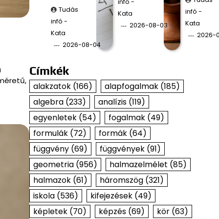
infó -
Tudás
infó -
Kata
infó -
Kata
2026-08-03
Kata
2026-
2026-08-04
Címkék
a
méretű,
alakzatok
(166)
alapfogalmak
(185)
algebra
(233)
analízis
(119)
egyenletek
(54)
fogalmak
(49)
formulák
(72)
formák
(64)
függvény
(69)
függvények
(91)
geometria
(956)
halmazelmélet
(85)
halmazok
(61)
háromszög
(321)
iskola
(536)
kifejezések
(49)
képletek
(70)
képzés
(69)
kör
(63)