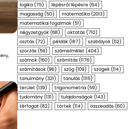
logika
(75)
lépésről lépésre
(64)
magasság
(50)
matematika
(2013)
matematikai fogalmak
(51)
négyzetgyök
(68)
oktatás
(710)
osztás
(72)
példák
(187)
szabályok
(52)
szorzás
(59)
számelmélet
(404)
ény,
számok
(160)
számítás
(1176)
számítások
(96)
szög
(109)
szögek
(114)
tanulmány
(321)
tanulás
(1115)
terület
(139)
trigonometria
(59)
tudomány
(131)
tulajdonságok
(143)
térfogat
(82)
törtek
(114)
összeadás
(60)