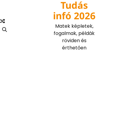
Tudás
Skip
to
infó 2026
content
Matek képletek,
fogalmak, példák
röviden és
érthetően