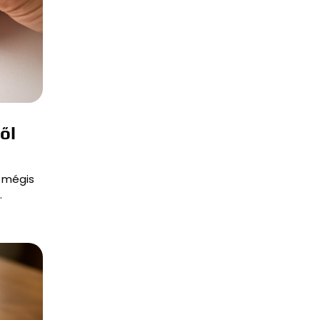
ől
, mégis
…