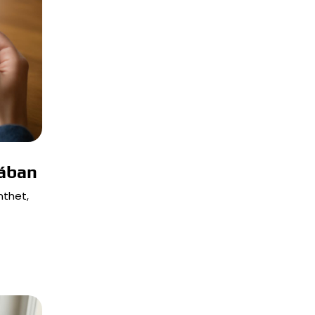
ában
nthet,