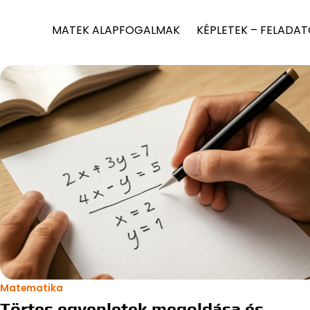
MATEK ALAPFOGALMAK
KÉPLETEK – FELADA
Matematika
Törtes egyenletek megoldása és