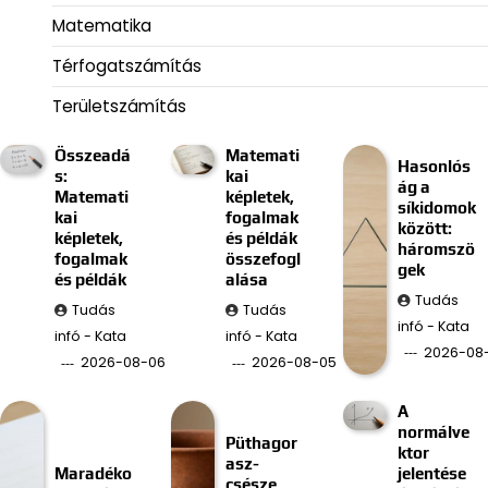
Matematika
Térfogatszámítás
Területszámítás
Összeadá
Matemati
Hasonlós
s:
kai
ág a
Matemati
képletek,
síkidomok
kai
fogalmak
között:
képletek,
és példák
háromszö
fogalmak
összefogl
gek
és példák
alása
Tudás
Tudás
Tudás
infó - Kata
infó - Kata
infó - Kata
2026-08
2026-08-06
2026-08-05
A
normálve
Püthagor
ktor
asz-
Maradéko
jelentése
csésze