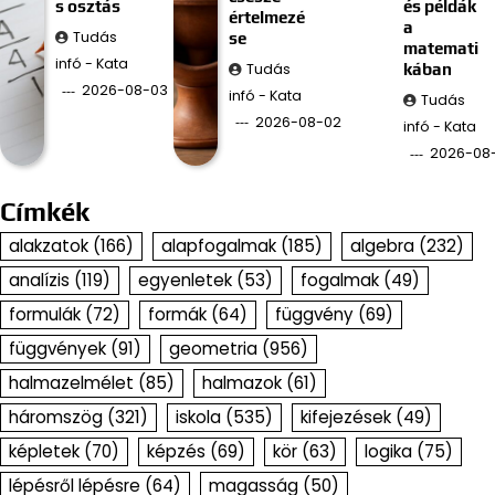
s osztás
és példák
értelmezé
a
Tudás
se
matemati
infó - Kata
Tudás
kában
2026-08-03
infó - Kata
Tudás
2026-08-02
infó - Kata
2026-08
Címkék
alakzatok
(166)
alapfogalmak
(185)
algebra
(232)
analízis
(119)
egyenletek
(53)
fogalmak
(49)
formulák
(72)
formák
(64)
függvény
(69)
függvények
(91)
geometria
(956)
halmazelmélet
(85)
halmazok
(61)
háromszög
(321)
iskola
(535)
kifejezések
(49)
képletek
(70)
képzés
(69)
kör
(63)
logika
(75)
lépésről lépésre
(64)
magasság
(50)