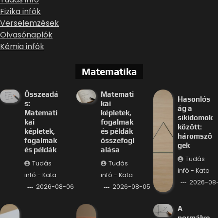
Fizika infók
Verselemzések
Olvasónaplók
Kémia infók
Matematika
Összeadá
Matemati
Hasonlós
s:
kai
ág a
Matemati
képletek,
síkidomok
kai
fogalmak
között:
képletek,
és példák
háromszö
fogalmak
összefogl
gek
és példák
alása
Tudás
Tudás
Tudás
infó - Kata
infó - Kata
infó - Kata
2026-08
2026-08-06
2026-08-05
A
normálve