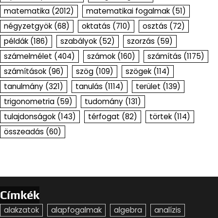
matematika
(2012)
matematikai fogalmak
(51)
négyzetgyök
(68)
oktatás
(710)
osztás
(72)
példák
(186)
szabályok
(52)
szorzás
(59)
számelmélet
(404)
számok
(160)
számítás
(1175)
számítások
(96)
szög
(109)
szögek
(114)
tanulmány
(321)
tanulás
(1114)
terület
(139)
trigonometria
(59)
tudomány
(131)
tulajdonságok
(143)
térfogat
(82)
törtek
(114)
összeadás
(60)
Címkék
alakzatok
alapfogalmak
algebra
analízis