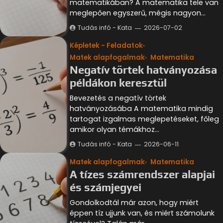
matematikában? A matematika tele van
meglepően egyszerű, mégis nagyon…
Tudás infó - Kata
2026-07-02
Képletek - Feladatok
Matek alapfogalmak
Matematika
Negatív törtek hatványozása
példákon keresztül
Bevezetés a negatív törtek
hatványozásába A matematika mindig
tartogat izgalmas meglepetéseket, főleg
amikor olyan témákhoz…
Tudás infó - Kata
2026-06-11
Matek alapfogalmak
Matematika
A tízes számrendszer alapjai
és számjegyei
Gondolkodtál már azon, hogy miért
éppen tíz ujjunk van, és miért számolunk