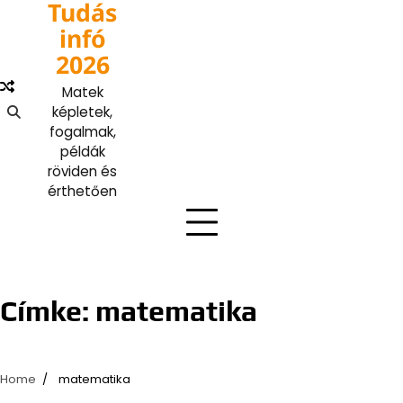
Tudás
Skip
to
infó
content
2026
Matek
képletek,
fogalmak,
példák
röviden és
érthetően
Címke:
matematika
Home
matematika