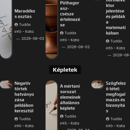
Püthagor
ktor
asz-
Maradéko
jelentése
csésze
s osztás
és példák
értelmezé
a
Tudás
se
matemati
infó - Kata
Tudás
kában
2026-08-03
infó - Kata
Tudás
2026-08-02
infó - Kata
2026-08
Képletek
Negatív
Szögfelez
A mértani
törtek
ő tétel:
sorozat
hatványo
megfogal
elemeinek
zása
mazás és
általános
példákon
bizonyítá
képlete
keresztül
s
Tudás
Tudás
Tudás
infó - Kata
infó - Kata
infó - Kata