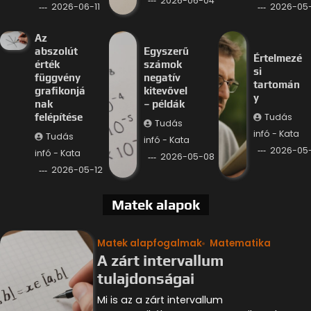
2026-06-04
2026-06-11
2026-05-
Az
abszolút
Egyszerű
Értelmezé
érték
számok
si
függvény
negatív
tartomán
grafikonjá
kitevővel
y
nak
– példák
Tudás
felépítése
Tudás
infó - Kata
Tudás
infó - Kata
2026-05
infó - Kata
2026-05-08
2026-05-12
Matek alapok
Matek alapfogalmak
Matematika
A zárt intervallum
tulajdonságai
Mi is az a zárt intervallum