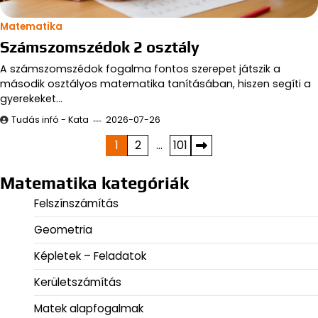
Matematika
Számszomszédok 2 osztály
A számszomszédok fogalma fontos szerepet játszik a
második osztályos matematika tanításában, hiszen segíti a
gyerekeket…
Tudás infó - Kata
2026-07-26
Bejegyzések
1
2
…
101
lapozása
Matematika kategóriák
Felszínszámítás
Geometria
Képletek – Feladatok
Kerületszámítás
Matek alapfogalmak