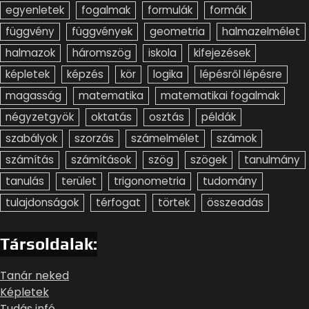
egyenletek
fogalmak
formulák
formák
függvény
függvények
geometria
halmazelmélet
halmazok
háromszög
iskola
kifejezések
képletek
képzés
kör
logika
lépésről lépésre
magasság
matematika
matematikai fogalmak
négyzetgyök
oktatás
osztás
példák
szabályok
szorzás
számelmélet
számok
számítás
számítások
szög
szögek
tanulmány
tanulás
terület
trigonometria
tudomány
tulajdonságok
térfogat
törtek
összeadás
Társoldalak:
Tanár neked
Képletek
Tudás infó