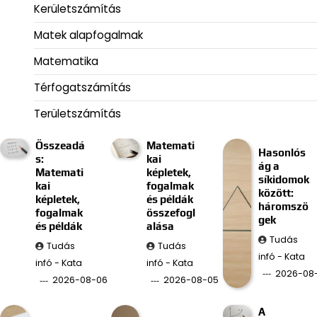
Kerületszámítás
Matek alapfogalmak
Matematika
Térfogatszámítás
Területszámítás
Összeadá
Matemati
Hasonlós
s:
kai
ág a
Matemati
képletek,
síkidomok
kai
fogalmak
között:
képletek,
és példák
háromszö
fogalmak
összefogl
gek
és példák
alása
Tudás
Tudás
Tudás
infó - Kata
infó - Kata
infó - Kata
2026-08
2026-08-06
2026-08-05
A