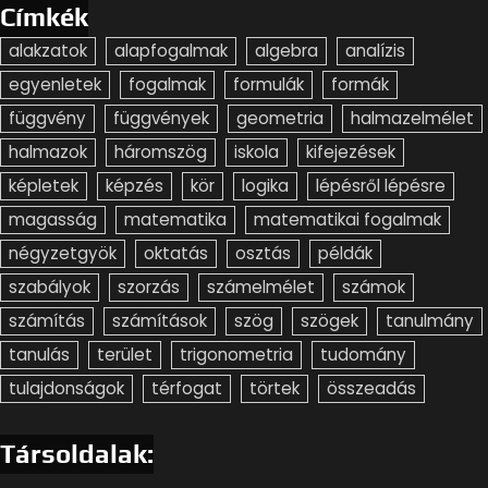
Címkék
alakzatok
alapfogalmak
algebra
analízis
egyenletek
fogalmak
formulák
formák
függvény
függvények
geometria
halmazelmélet
halmazok
háromszög
iskola
kifejezések
képletek
képzés
kör
logika
lépésről lépésre
magasság
matematika
matematikai fogalmak
négyzetgyök
oktatás
osztás
példák
szabályok
szorzás
számelmélet
számok
számítás
számítások
szög
szögek
tanulmány
tanulás
terület
trigonometria
tudomány
tulajdonságok
térfogat
törtek
összeadás
Társoldalak: