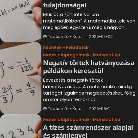
tulajdonságai
Mi is az a zárt intervallum
matematikában? A matematika tele van
meglepően egyszerű, mégis nagyon…
Tudás infó - Kata
2026-07-02
Képletek - Feladatok
Matek alapfogalmak
Matematika
Negatív törtek hatványozása
példákon keresztül
Bevezetés a negatív törtek
hatványozásába A matematika mindig
tartogat izgalmas meglepetéseket, főleg
amikor olyan témákhoz…
Tudás infó - Kata
2026-06-11
Matek alapfogalmak
Matematika
A tízes számrendszer alapjai
és számjegyei