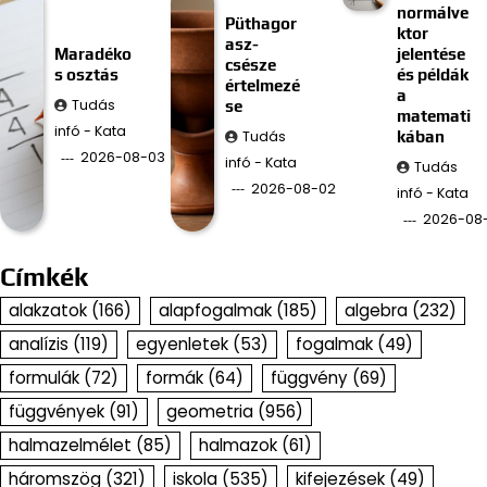
normálve
Püthagor
ktor
asz-
Maradéko
jelentése
csésze
s osztás
és példák
értelmezé
a
Tudás
se
matemati
infó - Kata
Tudás
kában
2026-08-03
infó - Kata
Tudás
2026-08-02
infó - Kata
2026-08
Címkék
alakzatok
(166)
alapfogalmak
(185)
algebra
(232)
analízis
(119)
egyenletek
(53)
fogalmak
(49)
formulák
(72)
formák
(64)
függvény
(69)
függvények
(91)
geometria
(956)
halmazelmélet
(85)
halmazok
(61)
háromszög
(321)
iskola
(535)
kifejezések
(49)