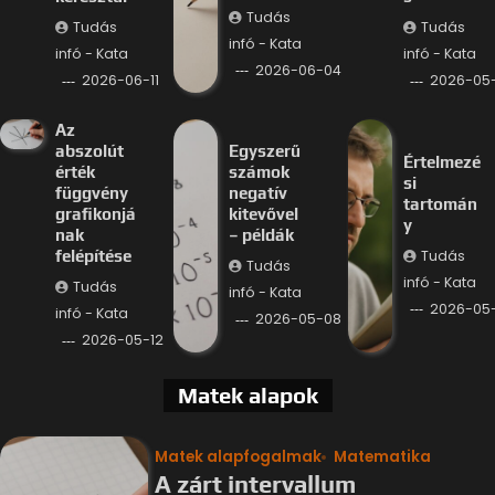
Tudás
Tudás
Tudás
infó - Kata
infó - Kata
infó - Kata
2026-06-04
2026-06-11
2026-05-
Az
abszolút
Egyszerű
Értelmezé
érték
számok
si
függvény
negatív
tartomán
grafikonjá
kitevővel
y
nak
– példák
Tudás
felépítése
Tudás
infó - Kata
Tudás
infó - Kata
2026-05
infó - Kata
2026-05-08
2026-05-12
Matek alapok
Matek alapfogalmak
Matematika
A zárt intervallum