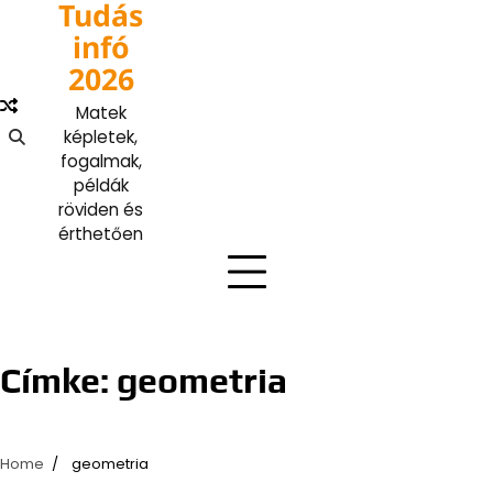
Tudás
Skip
to
infó
content
2026
Matek
képletek,
fogalmak,
példák
röviden és
érthetően
Címke:
geometria
Home
geometria