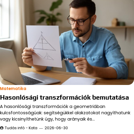
Matematika
Hasonlósági transzformációk bemutatása
A hasonlósági transzformációk a geometriában
kulcsfontosságúak: segítségükkel alakzatokat nagyíthatunk
vagy kicsinyíthetünk úgy, hogy arányaik és…
Tudás infó - Kata
2026-06-30