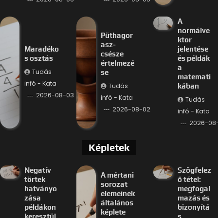
A
normálve
Püthagor
ktor
asz-
Maradéko
jelentése
csésze
s osztás
és példák
értelmezé
a
Tudás
se
matemati
infó - Kata
Tudás
kában
2026-08-03
infó - Kata
Tudás
2026-08-02
infó - Kata
2026-08
Képletek
Negatív
Szögfelez
A mértani
törtek
ő tétel:
sorozat
hatványo
megfogal
elemeinek
zása
mazás és
általános
példákon
bizonyítá
képlete
keresztül
s