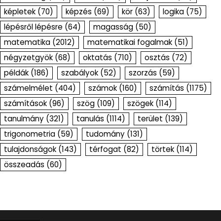
képletek
(70)
képzés
(69)
kör
(63)
logika
(75)
lépésről lépésre
(64)
magasság
(50)
matematika
(2012)
matematikai fogalmak
(51)
négyzetgyök
(68)
oktatás
(710)
osztás
(72)
példák
(186)
szabályok
(52)
szorzás
(59)
számelmélet
(404)
számok
(160)
számítás
(1175)
számítások
(96)
szög
(109)
szögek
(114)
tanulmány
(321)
tanulás
(1114)
terület
(139)
trigonometria
(59)
tudomány
(131)
tulajdonságok
(143)
térfogat
(82)
törtek
(114)
összeadás
(60)