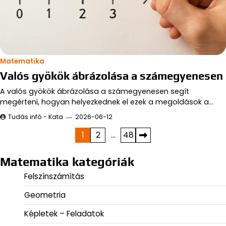
Matematika
Valós gyökök ábrázolása a számegyenesen
A valós gyökök ábrázolása a számegyenesen segít
megérteni, hogyan helyezkednek el ezek a megoldások a…
Tudás infó - Kata
2026-06-12
Bejegyzések
1
2
…
48
lapozása
Matematika kategóriák
Felszínszámítás
Geometria
Képletek – Feladatok