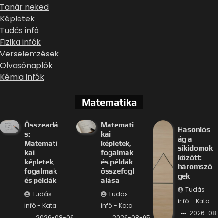
Tanár neked
Képletek
Tudás infó
Fizika infók
Verselemzések
Olvasónaplók
Kémia infók
Matematika
Összeadá
Matemati
Hasonlós
s:
kai
ág a
Matemati
képletek,
síkidomok
kai
fogalmak
között:
képletek,
és példák
háromszö
fogalmak
összefogl
gek
és példák
alása
Tudás
Tudás
Tudás
infó - Kata
infó - Kata
infó - Kata
2026-08
2026-08-06
2026-08-05