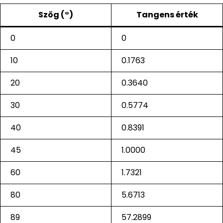
Szög (°)
Tangens érték
0
0
10
0.1763
20
0.3640
30
0.5774
40
0.8391
45
1.0000
60
1.7321
80
5.6713
89
57.2899