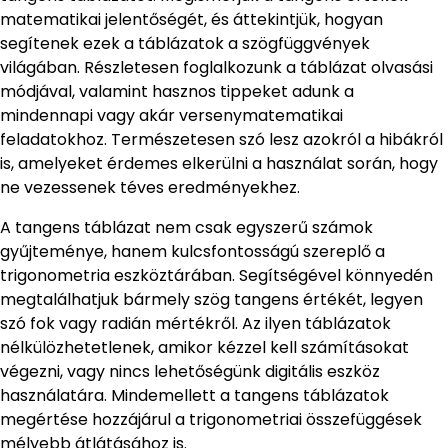
matematikai jelentőségét, és áttekintjük, hogyan
segítenek ezek a táblázatok a szögfüggvények
világában. Részletesen foglalkozunk a táblázat olvasási
módjával, valamint hasznos tippeket adunk a
mindennapi vagy akár versenymatematikai
feladatokhoz. Természetesen szó lesz azokról a hibákról
is, amelyeket érdemes elkerülni a használat során, hogy
ne vezessenek téves eredményekhez.
A tangens táblázat nem csak egyszerű számok
gyűjteménye, hanem kulcsfontosságú szereplő a
trigonometria eszköztárában. Segítségével könnyedén
megtalálhatjuk bármely szög tangens értékét, legyen
szó fok vagy radián mértékről. Az ilyen táblázatok
nélkülözhetetlenek, amikor kézzel kell számításokat
végezni, vagy nincs lehetőségünk digitális eszköz
használatára. Mindemellett a tangens táblázatok
megértése hozzájárul a trigonometriai összefüggések
mélyebb átlátásához is.