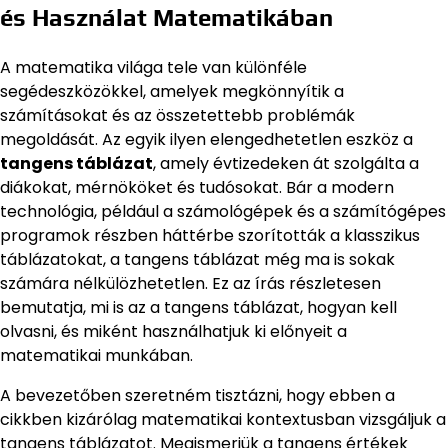
és Használat Matematikában
A matematika világa tele van különféle
segédeszközökkel, amelyek megkönnyítik a
számításokat és az összetettebb problémák
megoldását. Az egyik ilyen elengedhetetlen eszköz a
tangens táblázat
, amely évtizedeken át szolgálta a
diákokat, mérnököket és tudósokat. Bár a modern
technológia, például a számológépek és a számítógépes
programok részben háttérbe szorították a klasszikus
táblázatokat, a tangens táblázat még ma is sokak
számára nélkülözhetetlen. Ez az írás részletesen
bemutatja, mi is az a tangens táblázat, hogyan kell
olvasni, és miként használhatjuk ki előnyeit a
matematikai munkában.
A bevezetőben szeretném tisztázni, hogy ebben a
cikkben kizárólag matematikai kontextusban vizsgáljuk a
tangens táblázatot. Megismerjük a tangens értékek