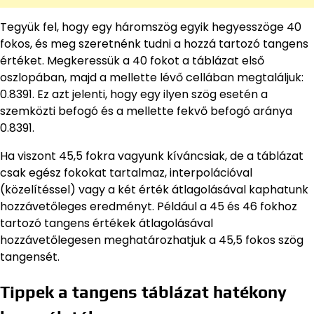
Tegyük fel, hogy egy háromszög egyik hegyesszöge 40
fokos, és meg szeretnénk tudni a hozzá tartozó tangens
értéket. Megkeressük a 40 fokot a táblázat első
oszlopában, majd a mellette lévő cellában megtaláljuk:
0.8391. Ez azt jelenti, hogy egy ilyen szög esetén a
szemközti befogó és a mellette fekvő befogó aránya
0.8391.
Ha viszont 45,5 fokra vagyunk kíváncsiak, de a táblázat
csak egész fokokat tartalmaz, interpolációval
(közelítéssel) vagy a két érték átlagolásával kaphatunk
hozzávetőleges eredményt. Például a 45 és 46 fokhoz
tartozó tangens értékek átlagolásával
hozzávetőlegesen meghatározhatjuk a 45,5 fokos szög
tangensét.
Tippek a tangens táblázat hatékony