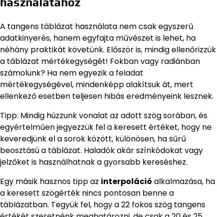
használatához
A tangens táblázat használata nem csak egyszerű
adatkinyerés, hanem egyfajta művészet is lehet, ha
néhány praktikát követünk. Először is, mindig ellenőrizzük
a táblázat mértékegységét! Fokban vagy radiánban
számolunk? Ha nem egyezik a feladat
mértékegységével, mindenképp alakítsuk át, mert
ellenkező esetben teljesen hibás eredményeink lesznek.
Tipp: Mindig húzzunk vonalat az adott szög sorában, és
egyértelműen jegyezzük fel a keresett értéket, hogy ne
keveredjünk el a sorok között, különösen, ha sűrű
beosztású a táblázat. Haladók akár színkódokat vagy
jelzőket is használhatnak a gyorsabb kereséshez.
Egy másik hasznos tipp az
interpoláció
alkalmazása, ha
a keresett szögérték nincs pontosan benne a
táblázatban. Tegyük fel, hogy a 22 fokos szög tangens
értékét szeretnénk meghatározni, de csak a 20 és 25