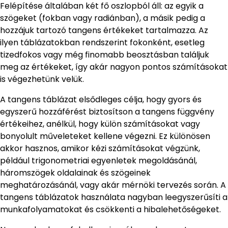
Felépítése általában két fő oszlopból áll: az egyik a
szögeket (fokban vagy radiánban), a másik pedig a
hozzájuk tartozó tangens értékeket tartalmazza. Az
ilyen táblázatokban rendszerint fokonként, esetleg
tizedfokos vagy még finomabb beosztásban találjuk
meg az értékeket, így akár nagyon pontos számításokat
is végezhetünk velük.
A tangens táblázat elsődleges célja, hogy gyors és
egyszerű hozzáférést biztosítson a tangens függvény
értékeihez, anélkül, hogy külön számításokat vagy
bonyolult műveleteket kellene végezni. Ez különösen
akkor hasznos, amikor kézi számításokat végzünk,
például trigonometriai egyenletek megoldásánál,
háromszögek oldalainak és szögeinek
meghatározásánál, vagy akár mérnöki tervezés során. A
tangens táblázatok használata nagyban leegyszerűsíti a
munkafolyamatokat és csökkenti a hibalehetőségeket.