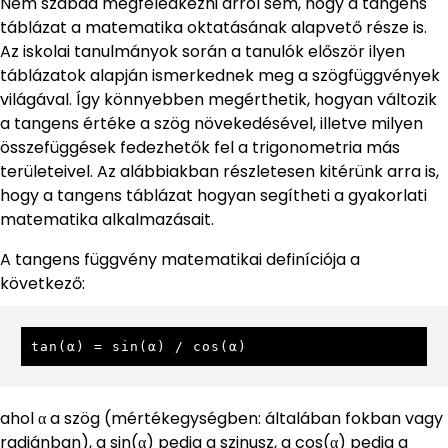
Nem szabad megfeledkezni arról sem, hogy a tangens
táblázat a matematika oktatásának alapvető része is.
Az iskolai tanulmányok során a tanulók először ilyen
táblázatok alapján ismerkednek meg a szögfüggvények
világával. Így könnyebben megérthetik, hogyan változik
a tangens értéke a szög növekedésével, illetve milyen
összefüggések fedezhetők fel a trigonometria más
területeivel. Az alábbiakban részletesen kitérünk arra is,
hogy a tangens táblázat hogyan segítheti a gyakorlati
matematika alkalmazásait.
A tangens függvény matematikai definíciója a
következő:
tan(α) = sin(α) / cos(α)
ahol α a szög (mértékegységben: általában fokban vagy
radiánban), a sin(α) pedig a szinusz, a cos(α) pedig a