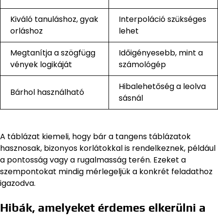
Kiváló tanuláshoz, gyak
Interpoláció szükséges
orláshoz
lehet
Megtanítja a szögfügg
Időigényesebb, mint a
vények logikáját
számológép
Hibalehetőség a leolva
Bárhol használható
sásnál
A táblázat kiemeli, hogy bár a tangens táblázatok
hasznosak, bizonyos korlátokkal is rendelkeznek, például
a pontosság vagy a rugalmasság terén. Ezeket a
szempontokat mindig mérlegeljük a konkrét feladathoz
igazodva.
Hibák, amelyeket érdemes elkerülni a