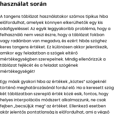
használat során
A tangens táblázat használatakor számos tipikus hiba
előfordulhat, amelyek könnyen elkerülhetők egy kis
odafigyeléssel. Az egyik leggyakoribb probléma, hogy a
felhasználó nem veszi észre, hogy a táblázat fokban
vagy radiánban van megadva, és ezért hibás szöghez
keres tangens értéket. Ez különösen akkor jelentkezik,
amikor egy feladatban a szögek eltérő
mértékegységben szerepelnek. Mindig ellenőrizzük a
táblázat fejlécét és a feladat szögének
mértékegységét!
Egy másik gyakori hiba az értékek „köztes” szögeknél
történő meghatározásánál fordul elő. Ha a keresett szög
két táblázatban szereplő érték közé esik, fontos, hogy
helyes interpolációs módszert alkalmazzunk, ne csak
fejben „becsüljük meg” az értéket. Ellenkező esetben
akár jelentős pontatlanság is előfordulhat, ami a végső