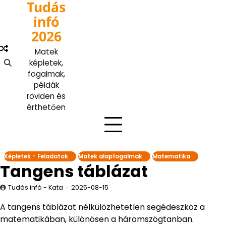
Tudás
Skip
to
infó
content
2026
Matek
képletek,
fogalmak,
példák
röviden és
érthetően
Képletek - Feladatok
Matek alapfogalmak
Matematika
Tangens táblázat
Tudás infó - Kata
2025-08-15
A tangens táblázat nélkülözhetetlen segédeszköz a
matematikában, különösen a háromszögtanban.