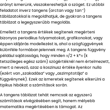
arányt ismerünk, visszakereshetjük a szöget. Ez utóbbi
feladatot inverz tangens (arctan vagy tan⁻¹)
táblázatokkal is megoldhatjuk, de gyakran a tangens
táblázat a legegyszerűbb megoldás.
Emellett a tangens értékek segítenek megérteni
bizonyos periodikus folyamatokat, grafikonokat, vagy
éppen időjárás modellezést is, ahol a szögfüggvények
különféle formában jelennek meg. A tangens függvény
például sajátossága, hogy minden π/2 + k*π (k
tetszőleges egész szám) szögértéknél nem értelmezett,
mert a nevező, azaz a koszinusz értéke ilyenkor nulla
(ezért van „szakadása” vagy „aszimptotája” a
függvénynek). Ezek az ismeretek segítenek elkerülni a
tipikus hibákat a számítások során.
A tangens táblázat tehát nemcsak az egyszerű
számítások elvégzésében segít, hanem mélyebb
matematika megértésében is támogat. Az