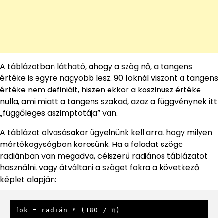
A táblázatban látható, ahogy a szög nő, a tangens
értéke is egyre nagyobb lesz. 90 foknál viszont a tangens
értéke nem definiált, hiszen ekkor a koszinusz értéke
nulla, ami miatt a tangens szakad, azaz a függvénynek itt
„függőleges aszimptotája” van.
A táblázat olvasásakor ügyelnünk kell arra, hogy milyen
mértékegységben keresünk. Ha a feladat szöge
radiánban van megadva, célszerű radiános táblázatot
használni, vagy átváltani a szöget fokra a következő
képlet alapján:
fok = radián * (180 / π)