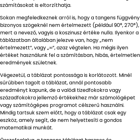
számításokat is eltorzíthatja.
Sokan megfeledkeznek arról is, hogy a tangens függvény
bizonyos szögeknél nem értelmezett (például 90°, 270°),
mert a nevező, vagyis a koszinusz értéke nulla. Ilyenkor a
táblázatban általában jelezve van, hogy „nem
értelmezett”, vagy „∞”, azaz végtelen. Ha mégis ilyen
értéket használunk fel a számításban, hibás, értelmetlen
eredmények születnek.
Végezetül, a táblázat pontossága is korlátozott. Minél
sűrűbben tagolt a táblázat, annál pontosabb
eredményt kapunk, de a valódi tizedfokokra vagy
századfokokra jellemző értékekhez már számológépet
vagy számítógépes programot célszerű használni.
Mindig tartsuk szem előtt, hogy a táblázat csak egy
eszköz, amely segít, de nem helyettesíti a gondos
matematikai munkát.