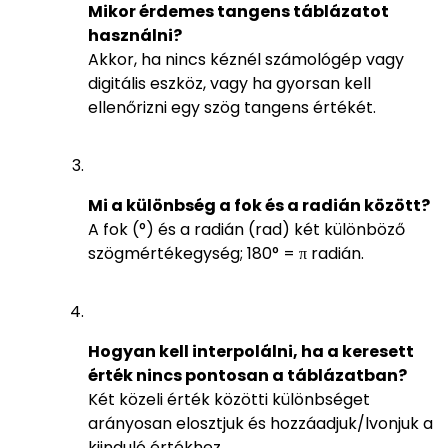
Mikor érdemes tangens táblázatot
használni?
Akkor, ha nincs kéznél számológép vagy
digitális eszköz, vagy ha gyorsan kell
ellenőrizni egy szög tangens értékét.
Mi a különbség a fok és a radián között?
A fok (°) és a radián (rad) két különböző
szögmértékegység; 180° = π radián.
Hogyan kell interpolálni, ha a keresett
érték nincs pontosan a táblázatban?
Két közeli érték közötti különbséget
arányosan elosztjuk és hozzáadjuk/lvonjuk a
kiinduló értékhez.