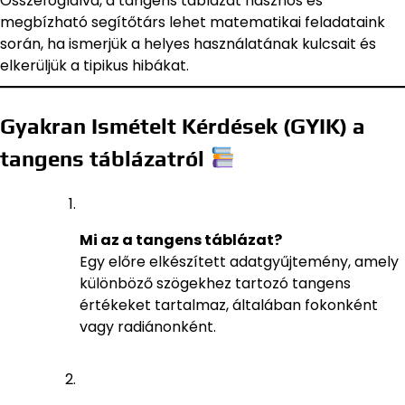
Összefoglalva, a tangens táblázat hasznos és
megbízható segítőtárs lehet matematikai feladataink
során, ha ismerjük a helyes használatának kulcsait és
elkerüljük a tipikus hibákat.
Gyakran Ismételt Kérdések (GYIK) a
tangens táblázatról
Mi az a tangens táblázat?
Egy előre elkészített adatgyűjtemény, amely
különböző szögekhez tartozó tangens
értékeket tartalmaz, általában fokonként
vagy radiánonként.