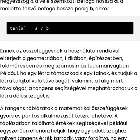
hegyesszög α, a vele szemközti befogó hossza
a
, a
mellette fekvő befogó hossza pedig
b
, akkor:
tan(α) = a / b
Ennek az összefüggésnek a használata rendkívül
elterjedt a geometriában, fizikában, építészetben,
földmérésben és még számos más tudományágban.
Például, ha egy létra támaszkodik egy falnak, és tudjuk a
létra talajtól való távolságát, valamint a falig mért
távolságot, a tangens segítségével meghatározhatjuk a
létra dőlési szögét is.
A tangens táblázatok a matematikai összefüggések
gyors és pontos alkalmazását teszik lehetővé. A
táblázatban található értékek segítségével például
egyszerűen ellenőrizhetjük, hogy egy adott szöghez
milyen tangens érték tartozik, vagy fordítva, ha egy