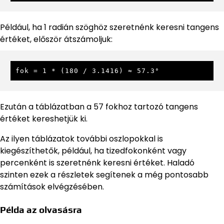
Például, ha 1 radián szöghöz szeretnénk keresni tangens
értéket, először átszámoljuk:
fok = 1 * (180 / 3.1416) ≈ 57.3°
Ezután a táblázatban a 57 fokhoz tartozó tangens
értéket kereshetjük ki.
Az ilyen táblázatok további oszlopokkal is
kiegészíthetők, például, ha tizedfokonként vagy
percenként is szeretnénk keresni értéket. Haladó
szinten ezek a részletek segítenek a még pontosabb
számítások elvégzésében.
Példa az olvasásra