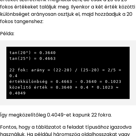
fokos értékeket találjuk meg. Ilyenkor a két érték közötti
különbséget arányosan osztjuk el, majd hozzáadjuk a 20
fokos tangenshez:
Példa:
tan(20°) = 0.3640

tan(25°) = 0.4663

22 fok: arány = (22-20) / (25-20) = 2/5 = 
0.4

értékkülönbség = 0.4663 - 0.3640 = 0.1023

közelítő érték = 0.3640 + 0.4 * 0.1023 ≈ 
0.4049
Így megközelítőleg 0.4049-et kapunk 22 fokra.
Fontos, hogy a táblázatot a feladat típusához igazodva
használjuk. Ha például háromszög oldalhosszakat vagy