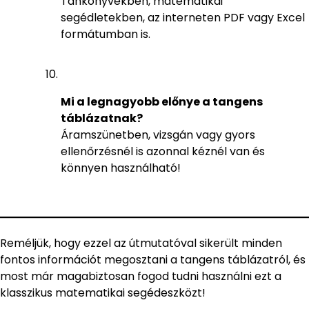
Tankönyvekben, matematikai
segédletekben, az interneten PDF vagy Excel
formátumban is.
Mi a legnagyobb előnye a tangens
táblázatnak?
Áramszünetben, vizsgán vagy gyors
ellenőrzésnél is azonnal kéznél van és
könnyen használható!
Reméljük, hogy ezzel az útmutatóval sikerült minden
fontos információt megosztani a tangens táblázatról, és
most már magabiztosan fogod tudni használni ezt a
klasszikus matematikai segédeszközt!