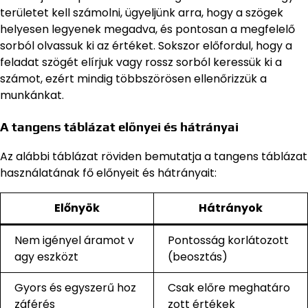
területet kell számolni, ügyeljünk arra, hogy a szögek
helyesen legyenek megadva, és pontosan a megfelelő
sorból olvassuk ki az értéket. Sokszor előfordul, hogy a
feladat szögét elírjuk vagy rossz sorból keressük ki a
számot, ezért mindig többszörösen ellenőrizzük a
munkánkat.
A tangens táblázat előnyei és hátrányai
Az alábbi táblázat röviden bemutatja a tangens táblázat
használatának fő előnyeit és hátrányait:
Előnyök
Hátrányok
Nem igényel áramot v
Pontosság korlátozott
agy eszközt
(beosztás)
Gyors és egyszerű hoz
Csak előre meghatáro
záférés
zott értékek