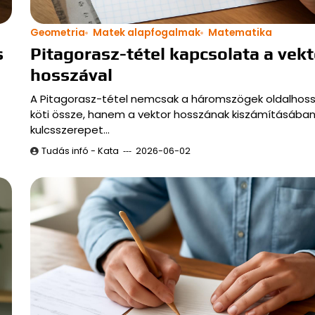
Geometria
Matek alapfogalmak
Matematika
s
Pitagorasz-tétel kapcsolata a vekt
hosszával
A Pitagorasz-tétel nemcsak a háromszögek oldalhoss
köti össze, hanem a vektor hosszának kiszámításában
kulcsszerepet…
Tudás infó - Kata
2026-06-02