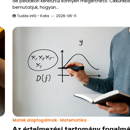
de példákon keresztül könnyen megérthető. Cikkünkb
bemutatjuk, hogyan…
Tudás infó - Kata
2026-06-11
Matek alapfogalmak
Matematika
Az értelmezési tartomány fogalm