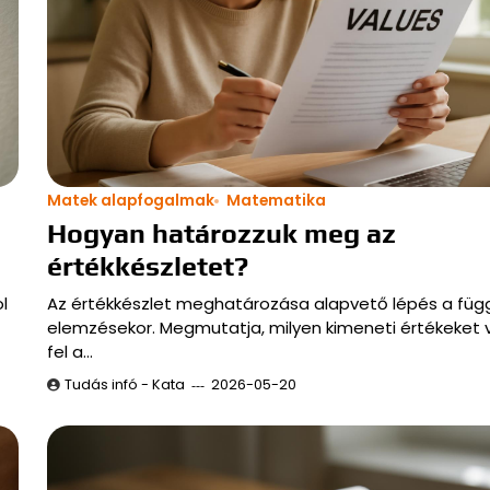
Matek alapfogalmak
Matematika
Hogyan határozzuk meg az
értékkészletet?
l
Az értékkészlet meghatározása alapvető lépés a fü
elemzésekor. Megmutatja, milyen kimeneti értékeket 
fel a…
Tudás infó - Kata
2026-05-20