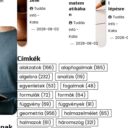
zése
en
matem
l
Tudás
atikába
lépésre
n
infó -
Tudás
Kata
Tudás
infó -
2026-08-02
infó -
Kata
Kata
2026-0
2026-08-02
Címkék
alakzatok
(166)
alapfogalmak
(185)
algebra
(232)
analízis
(119)
egyenletek
(53)
fogalmak
(48)
formulák
(72)
formák
(64)
függvény
(69)
függvények
(91)
geometria
(956)
halmazelmélet
(85)
halmazok
(61)
háromszög
(321)
ának