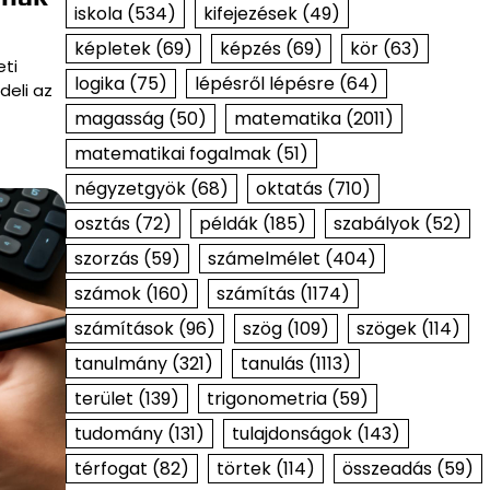
iskola
(534)
kifejezések
(49)
képletek
(69)
képzés
(69)
kör
(63)
ti
logika
(75)
lépésről lépésre
(64)
deli az
magasság
(50)
matematika
(2011)
matematikai fogalmak
(51)
négyzetgyök
(68)
oktatás
(710)
osztás
(72)
példák
(185)
szabályok
(52)
szorzás
(59)
számelmélet
(404)
számok
(160)
számítás
(1174)
számítások
(96)
szög
(109)
szögek
(114)
tanulmány
(321)
tanulás
(1113)
terület
(139)
trigonometria
(59)
tudomány
(131)
tulajdonságok
(143)
térfogat
(82)
törtek
(114)
összeadás
(59)