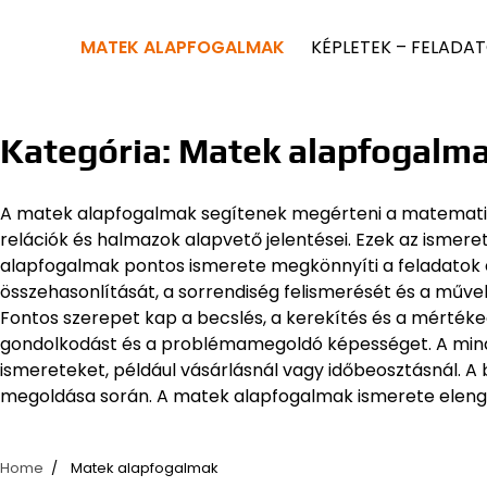
MATEK ALAPFOGALMAK
KÉPLETEK – FELADA
Kategória:
Matek alapfogalm
A matek alapfogalmak segítenek megérteni a matematik
relációk és halmazok alapvető jelentései. Ezek az ismere
alapfogalmak pontos ismerete megkönnyíti a feladatok 
összehasonlítását, a sorrendiség felismerését és a művele
Fontos szerepet kap a becslés, a kerekítés és a mértékeg
gondolkodást és a problémamegoldó képességet. A minde
ismereteket, például vásárlásnál vagy időbeosztásnál. A
megoldása során. A matek alapfogalmak ismerete eleng
Home
Matek alapfogalmak