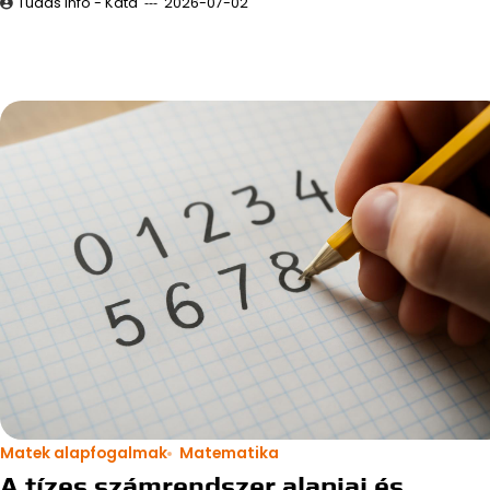
Tudás infó - Kata
2026-07-02
Matek alapfogalmak
Matematika
A tízes számrendszer alapjai és