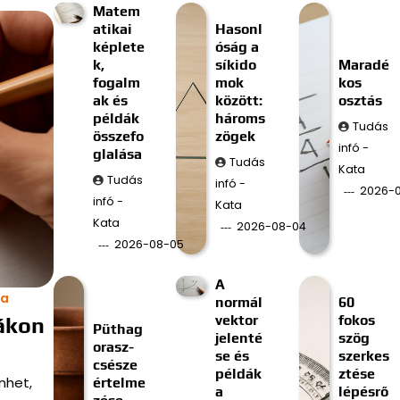
Matem
atikai
Hasonl
képlete
óság a
k,
síkido
Maradé
fogalm
mok
kos
ak és
között:
osztás
példák
hároms
Tudás
összefo
zögek
infó -
glalása
Tudás
Kata
Tudás
infó -
2026-
infó -
Kata
Kata
2026-08-04
2026-08-05
A
ka
normál
60
vektor
fokos
ákon
Püthag
jelenté
szög
orasz-
se és
szerkes
csésze
példák
ztése
nhet,
értelme
a
lépésrő