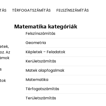
TÁS
TÉRFOGATSZÁMÍTÁS
FELSZÍNSZÁMÍTÁS
Matematika kategóriák
Felszínszámítás
Geometria
etek,
Képletek – Feladatok
oz. Az
zámok
Kerületszámítás
s
Matek alapfogalmak
Matematika
atok
Térfogatszámítás
Területszámítás