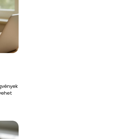
ggvények
vehet