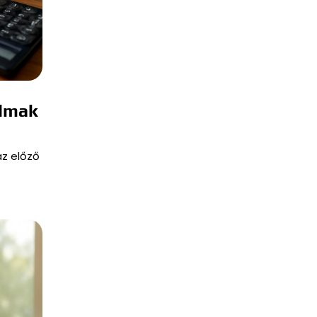
almak
az előző