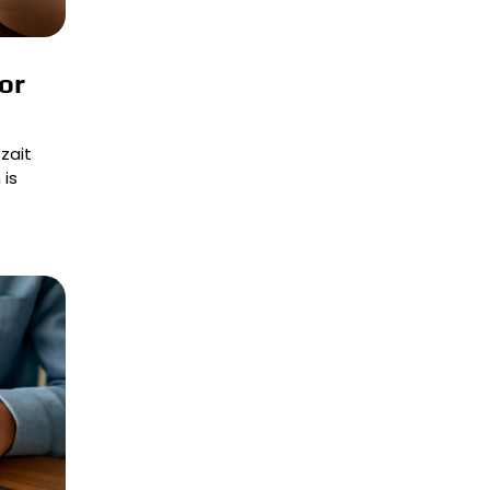
or
zait
 is