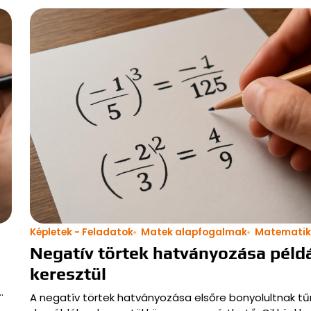
Képletek - Feladatok
Matek alapfogalmak
Matemati
Negatív törtek hatványozása péld
keresztül
…
A negatív törtek hatványozása elsőre bonyolultnak tű