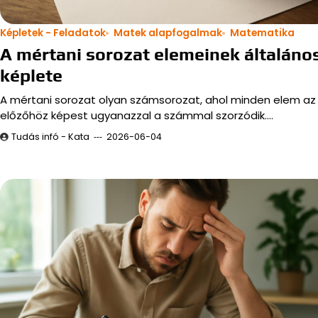
Képletek - Feladatok
Matek alapfogalmak
Matematika
A mértani sorozat elemeinek általáno
képlete
A mértani sorozat olyan számsorozat, ahol minden elem az
előzőhöz képest ugyanazzal a számmal szorzódik.…
Tudás infó - Kata
2026-06-04