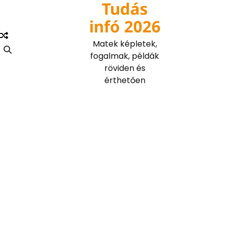
Tudás
Skip
to
infó 2026
content
Matek képletek,
fogalmak, példák
röviden és
érthetően