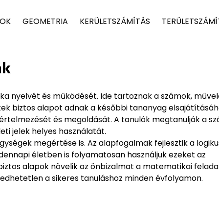
TOK
GEOMETRIA
KERÜLETSZÁMÍTÁS
TERÜLETSZÁMÍ
ak
a nyelvét és működését. Ide tartoznak a számok, művel
tek biztos alapot adnak a későbbi tananyag elsajátításáh
értelmezését és megoldását. A tanulók megtanulják a s
ti jelek helyes használatát.
ységek megértése is. Az alapfogalmak fejlesztik a logiku
nnapi életben is folyamatosan használjuk ezeket az
 biztos alapok növelik az önbizalmat a matematikai felad
edhetetlen a sikeres tanuláshoz minden évfolyamon.