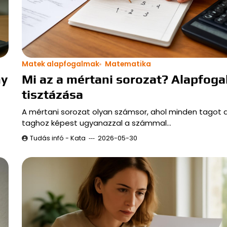
Matek alapfogalmak
Matematika
ny
Mi az a mértani sorozat? Alapfog
tisztázása
A mértani sorozat olyan számsor, ahol minden tagot 
taghoz képest ugyanazzal a számmal…
Tudás infó - Kata
2026-05-30