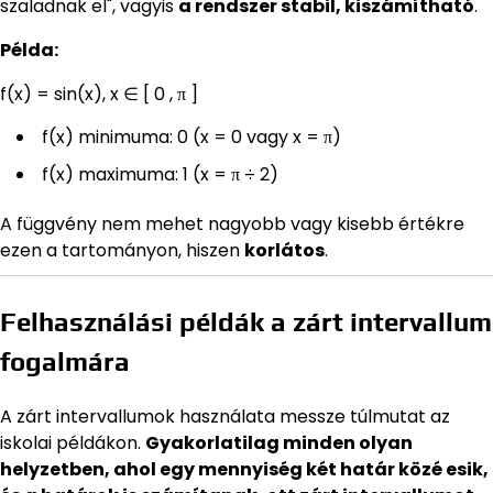
szaladnak el", vagyis
a rendszer stabil, kiszámítható
.
Példa:
f(x) = sin(x), x ∈ [ 0 , π ]
f(x) minimuma: 0 (x = 0 vagy x = π)
f(x) maximuma: 1 (x = π ÷ 2)
A függvény nem mehet nagyobb vagy kisebb értékre
ezen a tartományon, hiszen
korlátos
.
Felhasználási példák a zárt intervallum
fogalmára
A zárt intervallumok használata messze túlmutat az
iskolai példákon.
Gyakorlatilag minden olyan
helyzetben, ahol egy mennyiség két határ közé esik,