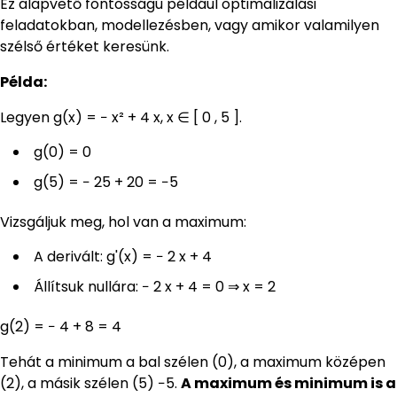
Ez alapvető fontosságú például optimalizálási
feladatokban, modellezésben, vagy amikor valamilyen
szélső értéket keresünk.
Példa:
Legyen g(x) = − x² + 4 x, x ∈ [ 0 , 5 ].
g(0) = 0
g(5) = − 25 + 20 = −5
Vizsgáljuk meg, hol van a maximum:
A derivált: g'(x) = − 2 x + 4
Állítsuk nullára: − 2 x + 4 = 0 ⇒ x = 2
g(2) = − 4 + 8 = 4
Tehát a minimum a bal szélen (0), a maximum középen
(2), a másik szélen (5) −5.
A maximum és minimum is a