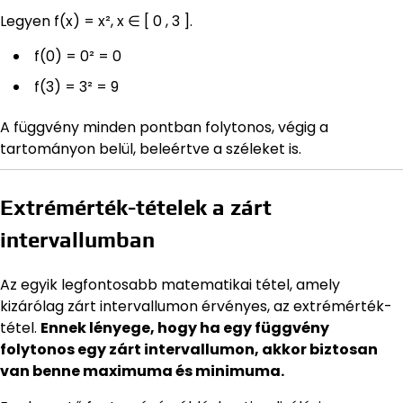
Legyen f(x) = x², x ∈ [ 0 , 3 ].
f(0) = 0² = 0
f(3) = 3² = 9
A függvény minden pontban folytonos, végig a
tartományon belül, beleértve a széleket is.
Extrémérték-tételek a zárt
intervallumban
Az egyik legfontosabb matematikai tétel, amely
kizárólag zárt intervallumon érvényes, az extrémérték-
tétel.
Ennek lényege, hogy ha egy függvény
folytonos egy zárt intervallumon, akkor biztosan
van benne maximuma és minimuma.