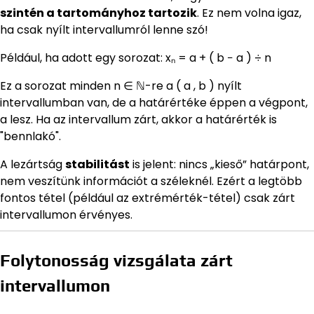
szintén a tartományhoz tartozik
. Ez nem volna igaz,
ha csak nyílt intervallumról lenne szó!
Például, ha adott egy sorozat: xₙ = a + ( b − a ) ÷ n
Ez a sorozat minden n ∈ ℕ-re a ( a , b ) nyílt
intervallumban van, de a határértéke éppen a végpont,
a lesz. Ha az intervallum zárt, akkor a határérték is
"bennlakó".
A lezártság
stabilitást
is jelent: nincs „kieső” határpont,
nem veszítünk információt a széleknél. Ezért a legtöbb
fontos tétel (például az extrémérték-tétel) csak zárt
intervallumon érvényes.
Folytonosság vizsgálata zárt
intervallumon