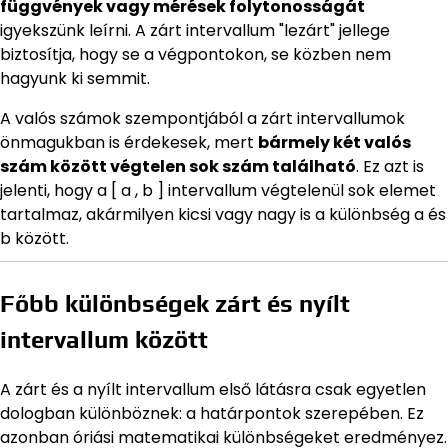
függvények vagy mérések folytonosságát
igyekszünk leírni. A zárt intervallum "lezárt" jellege
biztosítja, hogy se a végpontokon, se közben nem
hagyunk ki semmit.
A valós számok szempontjából a zárt intervallumok
önmagukban is érdekesek, mert
bármely két valós
szám között végtelen sok szám található
. Ez azt is
jelenti, hogy a [ a , b ] intervallum végtelenül sok elemet
tartalmaz, akármilyen kicsi vagy nagy is a különbség a és
b között.
Főbb különbségek zárt és nyílt
intervallum között
A zárt és a nyílt intervallum első látásra csak egyetlen
dologban különböznek: a határpontok szerepében. Ez
azonban óriási matematikai különbségeket eredményez.