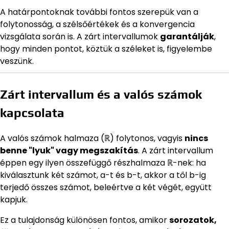
A határpontoknak további fontos szerepük van a
folytonosság, a szélsőértékek és a konvergencia
vizsgálata során is. A zárt intervallumok
garantálják
,
hogy minden pontot, köztük a széleket is, figyelembe
veszünk.
Zárt intervallum és a valós számok
kapcsolata
A valós számok halmaza (ℝ) folytonos, vagyis
nincs
benne "lyuk" vagy megszakítás
. A zárt intervallum
éppen egy ilyen összefüggő részhalmaza ℝ-nek: ha
kiválasztunk két számot, a-t és b-t, akkor a től b-ig
terjedő összes számot, beleértve a két végét, együtt
kapjuk.
Ez a tulajdonság különösen fontos, amikor
sorozatok,