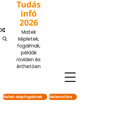
Tudás
Skip
to
infó
content
2026
Matek
képletek,
fogalmak,
példák
röviden és
érthetően
Matek alapfogalmak
Matematika