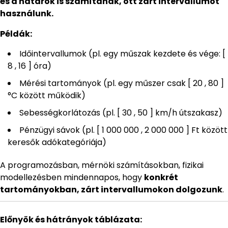
és a határok is számítanak, ott zárt intervallumot
használunk.
Példák:
Időintervallumok (pl. egy műszak kezdete és vége: [
8 , 16 ] óra)
Mérési tartományok (pl. egy műszer csak [ 20 , 80 ]
°C között működik)
Sebességkorlátozás (pl. [ 30 , 50 ] km/h útszakasz)
Pénzügyi sávok (pl. [ 1 000 000 , 2 000 000 ] Ft között
keresők adókategóriája)
A programozásban, mérnöki számításokban, fizikai
modellezésben mindennapos, hogy
konkrét
tartományokban, zárt intervallumokon dolgozunk
.
Előnyök és hátrányok táblázata: