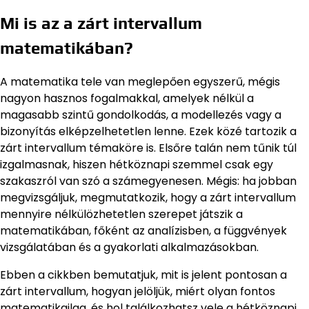
Mi is az a zárt intervallum
matematikában?
A matematika tele van meglepően egyszerű, mégis
nagyon hasznos fogalmakkal, amelyek nélkül a
magasabb szintű gondolkodás, a modellezés vagy a
bizonyítás elképzelhetetlen lenne. Ezek közé tartozik a
zárt intervallum témaköre is. Elsőre talán nem tűnik túl
izgalmasnak, hiszen hétköznapi szemmel csak egy
szakaszról van szó a számegyenesen. Mégis: ha jobban
megvizsgáljuk, megmutatkozik, hogy a zárt intervallum
mennyire nélkülözhetetlen szerepet játszik a
matematikában, főként az analízisben, a függvények
vizsgálatában és a gyakorlati alkalmazásokban.
Ebben a cikkben bemutatjuk, mit is jelent pontosan a
zárt intervallum, hogyan jelöljük, miért olyan fontos
matematikailag, és hol találkozhatsz vele a hétköznapi