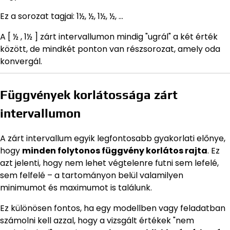
Ez a sorozat tagjai: 1½, ½, 1½, ½, …
A [ ½ , 1½ ] zárt intervallumon mindig "ugrál" a két érték
között, de mindkét ponton van részsorozat, amely oda
konvergál.
Függvények korlátossága zárt
intervallumon
A zárt intervallum egyik legfontosabb gyakorlati előnye,
hogy
minden folytonos függvény korlátos rajta
. Ez
azt jelenti, hogy nem lehet végtelenre futni sem lefelé,
sem felfelé – a tartományon belül valamilyen
minimumot és maximumot is találunk.
Ez különösen fontos, ha egy modellben vagy feladatban
számolni kell azzal, hogy a vizsgált értékek "nem