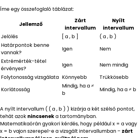
Íme egy összefoglaló táblázat:
Zárt
Nyílt
Jellemző
intervallum
intervallum
Jelölés
[ a , b ]
( a , b )
Határpontok benne
Igen
Nem
vannak?
Extrémérték-tétel
Igen
Nem mindig
érvényes?
Folytonosság vizsgálata
Könnyebb
Trükkösebb
Mindig, ha a ≠
Korlátosság
Mindig, ha a ≠ b
b
A nyílt intervallum ( ( a , b ) ) kizárja a két szélső pontot,
tehát azok
nincsenek
a tartományban.
Matematikaórán gyakori kérdés, hogy például x = a vagy
x = b vajon szerepel-e a vizsgált intervallumban –
zárt