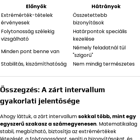
Előnyök
Hátrányok
Extrémérték-tételek
Összetettebb
érvényesek
bizonyítások
Folytonosság szélekig
Határpontok speciális
vizsgálható
kezelése
Némely feladatnál túl
Minden pont benne van
"szigorú"
Stabilitás, kiszámíthatóság
Nem mindig természetes
Összegzés: A zárt intervallum
gyakorlati jelentősége
Ahogy láttuk, a zárt intervallum
sokkal több, mint egy
egyszerű szakasz a számegyenesen
. Matematikailag
stabil, megbízható, biztosítja az extrémértékek
létezését, a folytonosságot, segíti a bizonyításokat, és