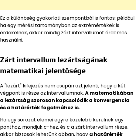
Ez a különbség gyakorlati szempontból is fontos: például
ha egy mérési tartományban az extrémértékek is
érdekelnek, akkor mindig zárt intervallumot érdemes
használni.
Zárt intervallum lezártságának
matematikai jelentősége
A "lezárt" kifejezés nem csupán azt jelenti, hogy a két
végpont is része az intervallumnak.
A matematikában
a lezártság szorosan kapcsolódik a konvergencia
és a határérték fogalmához is.
Ha egy sorozat elemei egyre közelebb kerülnek egy
ponthoz, mondjuk c-hez, és c a zárt intervallum része,
akkor biztosak lehetünk abban, hogy
a határérték