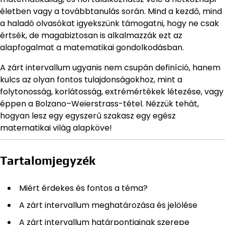
életben vagy a továbbtanulás során. Mind a kezdő, mind
a haladó olvasókat igyekszünk támogatni, hogy ne csak
értsék, de magabiztosan is alkalmazzák ezt az
alapfogalmat a matematikai gondolkodásban.
A zárt intervallum ugyanis nem csupán definíció, hanem
kulcs az olyan fontos tulajdonságokhoz, mint a
folytonosság, korlátosság, extrémértékek létezése, vagy
éppen a Bolzano–Weierstrass-tétel. Nézzük tehát,
hogyan lesz egy egyszerű szakasz egy egész
matematikai világ alapköve!
Tartalomjegyzék
Miért érdekes és fontos a téma?
A zárt intervallum meghatározása és jelölése
A zárt intervallum határpontjainak szerepe