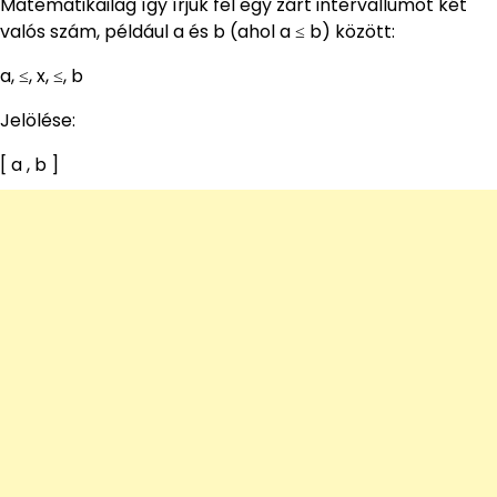
Matematikailag így írjuk fel egy zárt intervallumot két
valós szám, például a és b (ahol a ≤ b) között:
a, ≤, x, ≤, b
Jelölése:
[ a , b ]