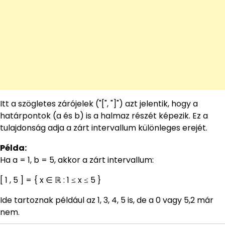
Itt a szögletes zárójelek ("[", "]") azt jelentik, hogy a
határpontok (a és b) is a halmaz részét képezik. Ez a
tulajdonság adja a zárt intervallum különleges erejét.
Példa:
Ha a = 1, b = 5, akkor a zárt intervallum:
[ 1 , 5 ] = { x ∈ ℝ : 1 ≤ x ≤ 5 }
Ide tartoznak például az 1, 3, 4, 5 is, de a 0 vagy 5,2 már
nem.