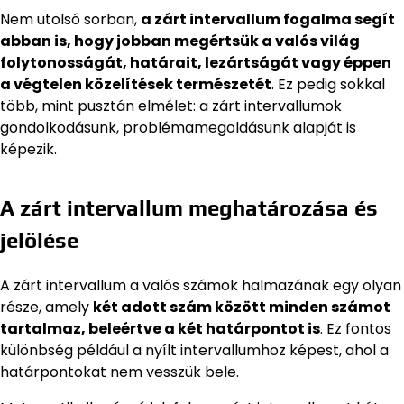
Nem utolsó sorban,
a zárt intervallum fogalma segít
abban is, hogy jobban megértsük a valós világ
folytonosságát, határait, lezártságát vagy éppen
a végtelen közelítések természetét
. Ez pedig sokkal
több, mint pusztán elmélet: a zárt intervallumok
gondolkodásunk, problémamegoldásunk alapját is
képezik.
A zárt intervallum meghatározása és
jelölése
A zárt intervallum a valós számok halmazának egy olyan
része, amely
két adott szám között minden számot
tartalmaz, beleértve a két határpontot is
. Ez fontos
különbség például a nyílt intervallumhoz képest, ahol a
határpontokat nem vesszük bele.