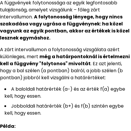
A függvények folytonossága az egyik legfontosabb
tulajdonság, amelyet vizsgálunk – főleg zárt
intervallumon.
A folytonosság lényege, hogy nincs
szakadása vagy ugrása a függvénynek: ha közel
vagyunk az egyik pontban, akkor az értékek is közel
lesznek egymáshoz.
A zárt intervallumon a folytonosság vizsgálata azért
különleges, mert
még a határpontoknál is értelmezni
kell a függvény "folytonos" mivoltát
. Ez azt jelenti,
hogy a bal szélen (a pontban) balról, a jobb szélen (b
pontban) jobbról kell vizsgálni a határértéket:
A baloldali határérték (a−) és az érték f(a) egybe
kell, hogy essen.
Jobboldali határérték (b+) és f(b) szintén egybe
kell, hogy essen.
Példa: