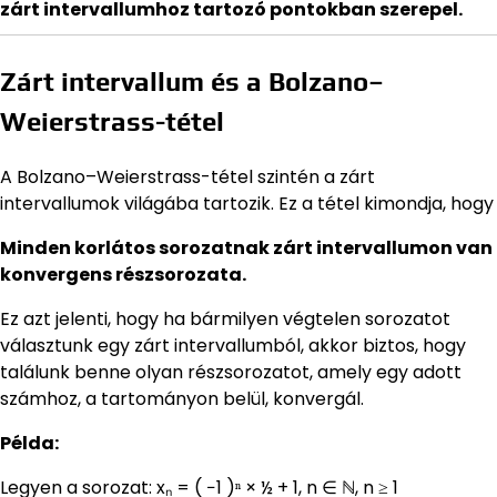
zárt intervallumhoz tartozó pontokban szerepel.
Zárt intervallum és a Bolzano–
Weierstrass-tétel
A Bolzano–Weierstrass-tétel szintén a zárt
intervallumok világába tartozik. Ez a tétel kimondja, hogy
Minden korlátos sorozatnak zárt intervallumon van
konvergens részsorozata.
Ez azt jelenti, hogy ha bármilyen végtelen sorozatot
választunk egy zárt intervallumból, akkor biztos, hogy
találunk benne olyan részsorozatot, amely egy adott
számhoz, a tartományon belül, konvergál.
Példa:
Legyen a sorozat: xₙ = ( −1 )ⁿ × ½ + 1, n ∈ ℕ, n ≥ 1