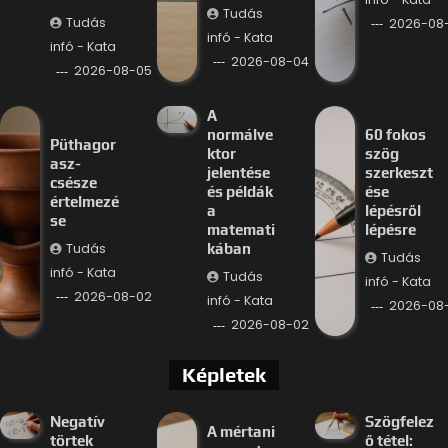
Tudás
Tudás
2026-08
infó - Kata
infó - Kata
2026-08-04
2026-08-05
A
normálve
60 fokos
Püthagor
ktor
szög
asz-
jelentése
szerkeszt
csésze
és példák
ése
értelmezé
a
lépésről
se
matemati
lépésre
Tudás
kában
Tudás
infó - Kata
Tudás
infó - Kata
2026-08-02
infó - Kata
2026-08-
2026-08-02
Képletek
Negatív
Szögfelez
A mértani
törtek
ő tétel: