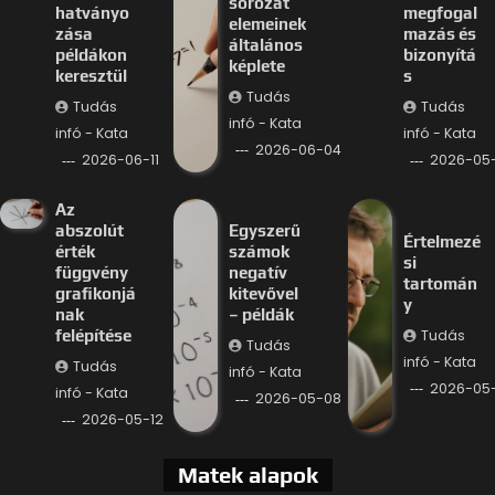
sorozat
hatványo
megfogal
elemeinek
zása
mazás és
általános
példákon
bizonyítá
képlete
keresztül
s
Tudás
Tudás
Tudás
infó - Kata
infó - Kata
infó - Kata
2026-06-04
2026-06-11
2026-05-
Az
abszolút
Egyszerű
Értelmezé
érték
számok
si
függvény
negatív
tartomán
grafikonjá
kitevővel
y
nak
– példák
Tudás
felépítése
Tudás
infó - Kata
Tudás
infó - Kata
2026-05
infó - Kata
2026-05-08
2026-05-12
Matek alapok