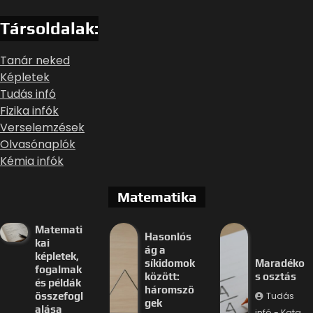
Társoldalak:
Tanár neked
Képletek
Tudás infó
Fizika infók
Verselemzések
Olvasónaplók
Kémia infók
Matematika
Matemati
Hasonlós
kai
ág a
képletek,
síkidomok
Maradéko
fogalmak
között:
s osztás
és példák
háromszö
Tudás
összefogl
gek
alása
infó - Kata