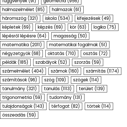
függvények
(91)
geometria
(956)
halmazelmélet
(85)
halmazok
(61)
háromszög
(321)
iskola
(534)
kifejezések
(49)
képletek
(69)
képzés
(69)
kör
(63)
logika
(75)
lépésről lépésre
(64)
magasság
(50)
matematika
(2011)
matematikai fogalmak
(51)
négyzetgyök
(68)
oktatás
(710)
osztás
(72)
példák
(185)
szabályok
(52)
szorzás
(59)
számelmélet
(404)
számok
(160)
számítás
(1174)
számítások
(96)
szög
(109)
szögek
(114)
tanulmány
(321)
tanulás
(1113)
terület
(139)
trigonometria
(59)
tudomány
(131)
tulajdonságok
(143)
térfogat
(82)
törtek
(114)
összeadás
(59)