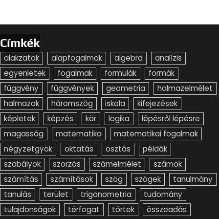
Címkék
alakzatok
alapfogalmak
algebra
analízis
egyenletek
fogalmak
formulák
formák
függvény
függvények
geometria
halmazelmélet
halmazok
háromszög
iskola
kifejezések
képletek
képzés
kör
logika
lépésről lépésre
magasság
matematika
matematikai fogalmak
négyzetgyök
oktatás
osztás
példák
szabályok
szorzás
számelmélet
számok
számítás
számítások
szög
szögek
tanulmány
tanulás
terület
trigonometria
tudomány
tulajdonságok
térfogat
törtek
összeadás