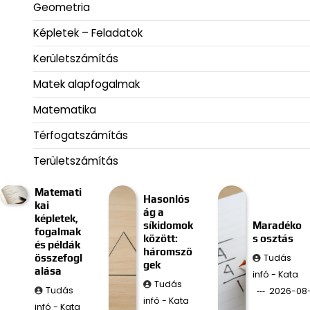
Geometria
Képletek – Feladatok
Kerületszámítás
Matek alapfogalmak
Matematika
Térfogatszámítás
Területszámítás
Matemati
Hasonlós
kai
ág a
képletek,
síkidomok
Maradéko
fogalmak
között:
s osztás
és példák
háromszö
Tudás
összefogl
gek
alása
infó - Kata
Tudás
Tudás
2026-08
infó - Kata
infó - Kata