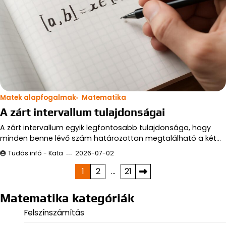
Matek alapfogalmak
Matematika
A zárt intervallum tulajdonságai
A zárt intervallum egyik legfontosabb tulajdonsága, hogy
minden benne lévő szám határozottan megtalálható a két…
Tudás infó - Kata
2026-07-02
Bejegyzések
1
2
…
21
lapozása
Matematika kategóriák
Felszínszámítás