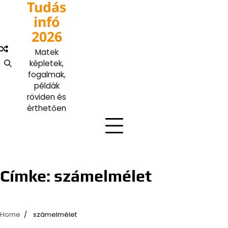
Tudás
Skip
to
infó
content
2026
Matek
képletek,
fogalmak,
példák
röviden és
érthetően
Címke:
számelmélet
Home
számelmélet