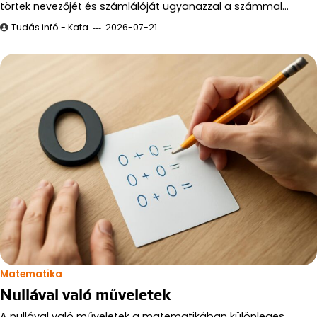
törtek nevezőjét és számlálóját ugyanazzal a számmal…
Tudás infó - Kata
2026-07-21
Matematika
Nullával való műveletek
A nullával való műveletek a matematikában különleges