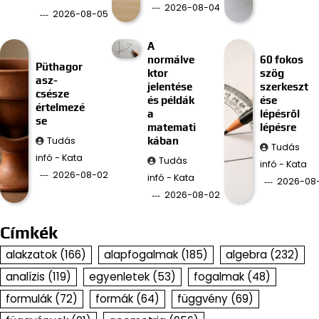
2026-08-04
2026-08-05
A
normálve
60 fokos
Püthagor
ktor
szög
asz-
jelentése
szerkeszt
csésze
és példák
ése
értelmezé
a
lépésről
se
matemati
lépésre
Tudás
kában
Tudás
infó - Kata
Tudás
infó - Kata
2026-08-02
infó - Kata
2026-08-
2026-08-02
Címkék
alakzatok
(166)
alapfogalmak
(185)
algebra
(232)
analízis
(119)
egyenletek
(53)
fogalmak
(48)
formulák
(72)
formák
(64)
függvény
(69)