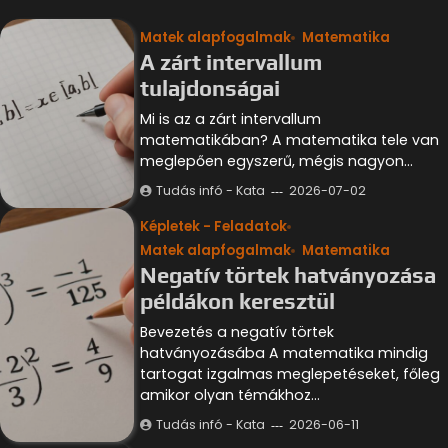
Matek alapfogalmak
Matematika
A zárt intervallum
tulajdonságai
Mi is az a zárt intervallum
matematikában? A matematika tele van
meglepően egyszerű, mégis nagyon…
Tudás infó - Kata
2026-07-02
Képletek - Feladatok
Matek alapfogalmak
Matematika
Negatív törtek hatványozása
példákon keresztül
Bevezetés a negatív törtek
hatványozásába A matematika mindig
tartogat izgalmas meglepetéseket, főleg
amikor olyan témákhoz…
Tudás infó - Kata
2026-06-11