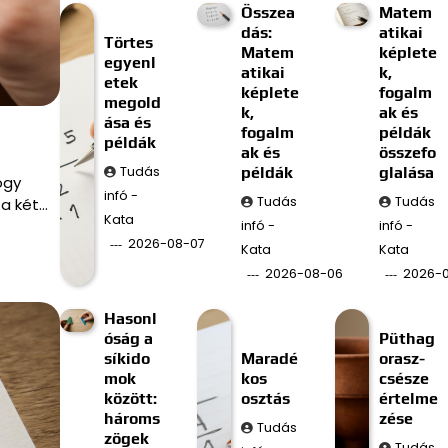
Összea
Matem
dás:
atikai
Törtes
Matem
képlete
egyenl
atikai
k,
etek
képlete
fogalm
megold
k,
ak és
ása és
fogalm
példák
példák
ak és
összefo
Tudás
példák
glalása
ogy
infó -
Tudás
Tudás
a két…
Kata
infó -
infó -
2026-08-07
Kata
Kata
2026-08-06
2026-
Hasonl
óság a
Püthag
síkido
Maradé
orasz-
mok
kos
csésze
között:
osztás
értelme
hároms
zése
Tudás
zögek
Tudás