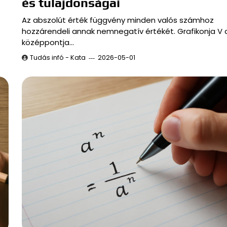
és tulajdonságai
Az abszolút érték függvény minden valós számhoz
hozzárendeli annak nemnegatív értékét. Grafikonja V a
középpontja…
Tudás infó - Kata
2026-05-01