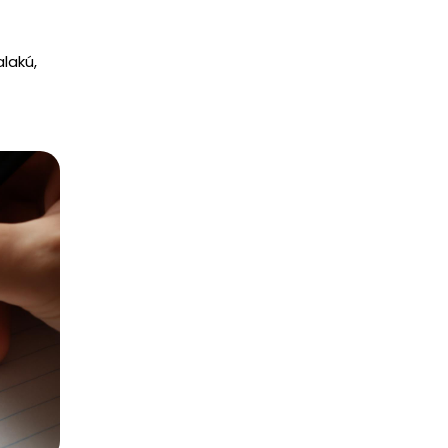
lakú,