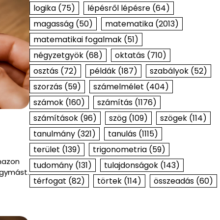
logika
(75)
lépésről lépésre
(64)
magasság
(50)
matematika
(2013)
matematikai fogalmak
(51)
négyzetgyök
(68)
oktatás
(710)
osztás
(72)
példák
(187)
szabályok
(52)
szorzás
(59)
számelmélet
(404)
számok
(160)
számítás
(1176)
számítások
(96)
szög
(109)
szögek
(114)
tanulmány
(321)
tanulás
(1115)
terület
(139)
trigonometria
(59)
nazon
tudomány
(131)
tulajdonságok
(143)
egymást.
térfogat
(82)
törtek
(114)
összeadás
(60)