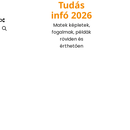
Tudás
Skip
to
infó 2026
content
Matek képletek,
fogalmak, példák
röviden és
érthetően