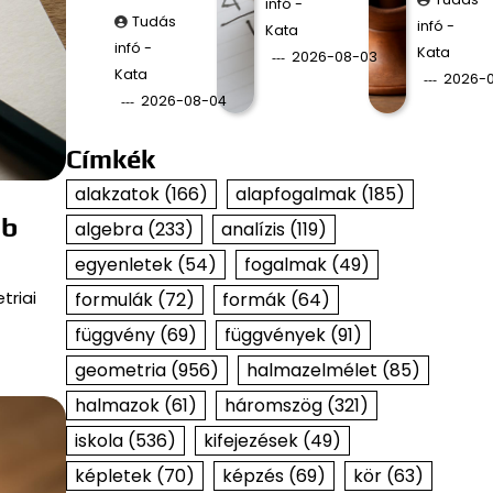
infó -
Tudás
infó -
Kata
infó -
Kata
2026-08-03
Kata
2026-
2026-08-04
Címkék
alakzatok
(166)
alapfogalmak
(185)
bb
algebra
(233)
analízis
(119)
egyenletek
(54)
fogalmak
(49)
triai
formulák
(72)
formák
(64)
függvény
(69)
függvények
(91)
geometria
(956)
halmazelmélet
(85)
halmazok
(61)
háromszög
(321)
iskola
(536)
kifejezések
(49)
képletek
(70)
képzés
(69)
kör
(63)