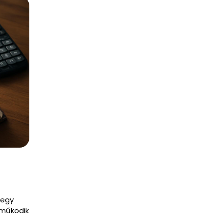
 egy
 működik