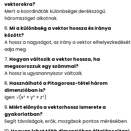
vektorokra?
Mert a koordináták különbségei derékszögű
háromszöget alkotnak.
Mi a különbség a vektor hossza és iránya
között?
A hossz a nagyságot, az irány a vektor elhelyezkedését
adja meg.
Hogyan változik a vektor hossza, ha
megszorozzuk egy számmal?
A hossz is ugyanannyiszor változik.
Használható a Pitagorasz-tétel három
dimenzióban is?
Igen: √(x² + y² + z²)
Miért előnyös a vektorhossz ismerete a
gyakorlatban?
Segít távolságok, erők, mozgások pontos mérésében.