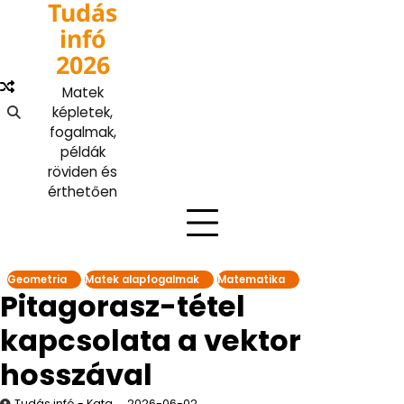
Tudás
Skip
to
infó
content
2026
Matek
képletek,
fogalmak,
példák
röviden és
érthetően
Geometria
Matek alapfogalmak
Matematika
Pitagorasz-tétel
kapcsolata a vektor
hosszával
Tudás infó - Kata
2026-06-02