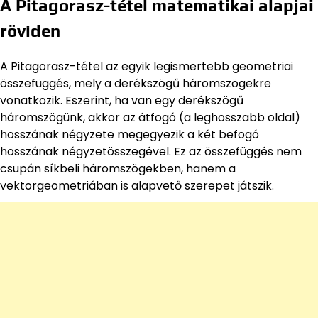
A Pitagorasz-tétel matematikai alapjai
röviden
A Pitagorasz-tétel az egyik legismertebb geometriai
összefüggés, mely a derékszögű háromszögekre
vonatkozik. Eszerint, ha van egy derékszögű
háromszögünk, akkor az átfogó (a leghosszabb oldal)
hosszának négyzete megegyezik a két befogó
hosszának négyzetösszegével. Ez az összefüggés nem
csupán síkbeli háromszögekben, hanem a
vektorgeometriában is alapvető szerepet játszik.