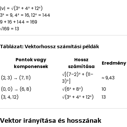
|v| = √(3² + 4² + 12²)
3² = 9, 4² = 16, 12² = 144
9 + 16 + 144 = 169
√169 = 13
Táblázat: Vektorhossz számítási példák
Pontok vagy
Hossz
Eredmény
komponensek
számítása
√[(7–2)² + (11–
(2, 3) → (7, 11)
≈ 9,43
3)²]
(0, 0) → (6, 8)
√(6² + 8²)
10
(3, 4, 12)
√(3² + 4² + 12²)
13
Vektor irányítása és hosszának