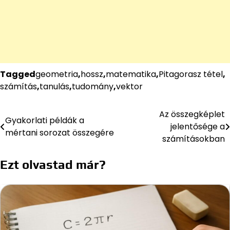
Tagged
geometria
,
hossz
,
matematika
,
Pitagorasz tétel
,
számítás
,
tanulás
,
tudomány
,
vektor
Az összegképlet
Bejegyzés
Gyakorlati példák a
jelentősége a
mértani sorozat összegére
navigáció
számításokban
Ezt olvastad már?