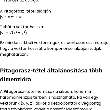
szakasz az átfogó.
A Pitagorasz-tétel alapján:
|v|² = x² + y²
Tehát a vektor hossza:
|v| = √(x² + y²)
Ez minden síkbeli vektorra igaz, és pontosan azt mutatja,
hogy a vektor hosszát a komponensei alapján tudjuk
meghatározni.
Pitagorasz-tétel általánosítása több
dimenzióra
A Pitagorasz-tétel nemcsak a síkban, hanem a
háromdimenziós térben is használható. Ha van egy
vektorunk (x, y, z), akkor a kezdőponttól a végpontig
tartó távolságot, vagyis a hosszát így számoljuk: