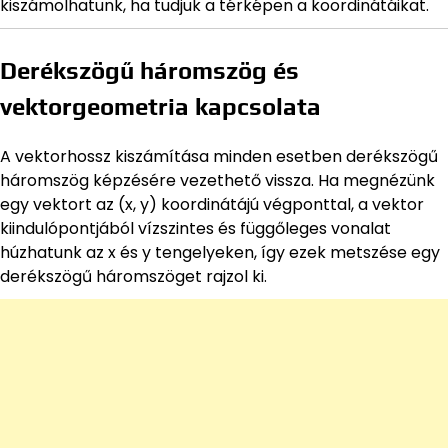
kiszámolhatunk, ha tudjuk a térképen a koordinátáikat.
Derékszögű háromszög és
vektorgeometria kapcsolata
A vektorhossz kiszámítása minden esetben derékszögű
háromszög képzésére vezethető vissza. Ha megnézünk
egy vektort az (x, y) koordinátájú végponttal, a vektor
kiindulópontjából vízszintes és függőleges vonalat
húzhatunk az x és y tengelyeken, így ezek metszése egy
derékszögű háromszöget rajzol ki.