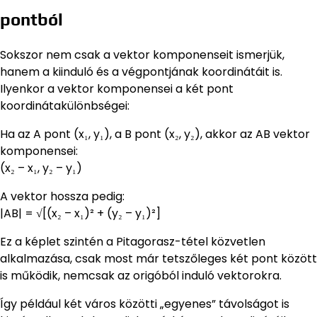
pontból
Sokszor nem csak a vektor komponenseit ismerjük,
hanem a kiinduló és a végpontjának koordinátáit is.
Ilyenkor a vektor komponensei a két pont
koordinátakülönbségei:
Ha az A pont (x₁, y₁), a B pont (x₂, y₂), akkor az AB vektor
komponensei:
(x₂ – x₁, y₂ – y₁)
A vektor hossza pedig:
|AB| = √[(x₂ – x₁)² + (y₂ – y₁)²]
Ez a képlet szintén a Pitagorasz-tétel közvetlen
alkalmazása, csak most már tetszőleges két pont között
is működik, nemcsak az origóból induló vektorokra.
Így például két város közötti „egyenes” távolságot is