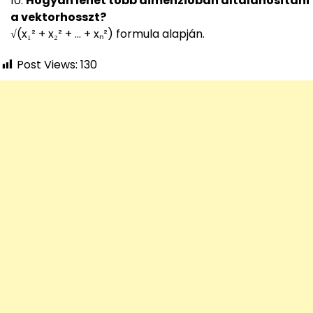
Hogyan lehet több dimenzióban általánosítani
a vektorhosszt?
√(x₁² + x₂² + … + xₙ²) formula alapján.
Post Views:
130