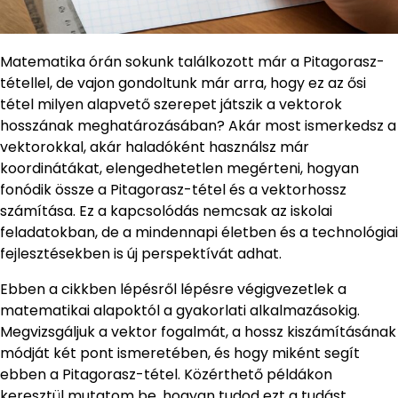
Matematika órán sokunk találkozott már a Pitagorasz-
tétellel, de vajon gondoltunk már arra, hogy ez az ősi
tétel milyen alapvető szerepet játszik a vektorok
hosszának meghatározásában? Akár most ismerkedsz a
vektorokkal, akár haladóként használsz már
koordinátákat, elengedhetetlen megérteni, hogyan
fonódik össze a Pitagorasz-tétel és a vektorhossz
számítása. Ez a kapcsolódás nemcsak az iskolai
feladatokban, de a mindennapi életben és a technológiai
fejlesztésekben is új perspektívát adhat.
Ebben a cikkben lépésről lépésre végigvezetlek a
matematikai alapoktól a gyakorlati alkalmazásokig.
Megvizsgáljuk a vektor fogalmát, a hossz kiszámításának
módját két pont ismeretében, és hogy miként segít
ebben a Pitagorasz-tétel. Közérthető példákon
keresztül mutatom be, hogyan tudod ezt a tudást