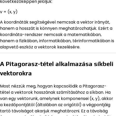
következőképpen jelöljük:
v = (x, y)
A koordináták segítségével nemcsak a vektor irányát,
hanem a hosszát is könnyen meghatározhatjuk. Ezért a
koordináta-rendszer nemcsak a matematikában,
hanem a fizikában, informatikában, térinformatikában is
alapvető eszköz a vektorok kezelésére.
A Pitagorasz-tétel alkalmazása síkbeli
vektorokra
Most nézzük meg, hogyan kapcsolódik a Pitagorasz-
tétel a vektorok hosszának számításához a síkban. Ha
van egy vektorunk, amelynek komponensei (x, y), akkor
a kezdőpontjától (általában az origótól) a végpontjáig
tartó távolságot akarjuk meghatározni. Ez a távolság