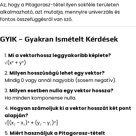
Az, hogy a Pitagorasz-tétel ilyen sokféle területen
alkalmazható, azt mutatja, mennyire univerzális és
fontos összefüggésről van szó.
GYIK – Gyakran Ismételt Kérdések
Mi a vektorhossz leggyakoribb képlete?
√(x² + y²)
Milyen hosszúságú lehet egy vektor?
Mindig 0 vagy annál nagyobb (sosem negatív).
Milyen esetben nulla egy vektor hossza?
Ha minden komponense nulla.
Hogyan számoljuk ki a vektor hosszát két pont
alapján?
√[(x₂ – x₁)² + (y₂ – y₁)²]
Miért használjuk a Pitagorasz-tételt