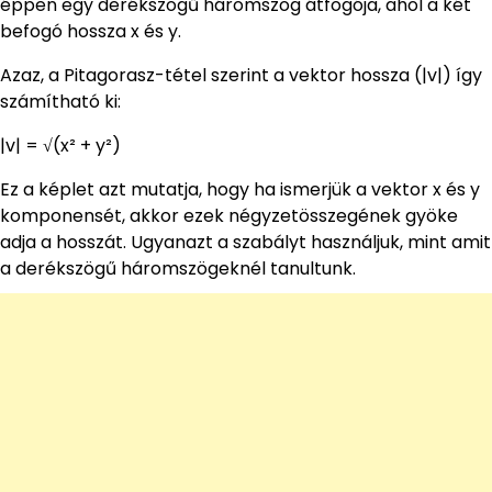
éppen egy derékszögű háromszög átfogója, ahol a két
befogó hossza x és y.
Azaz, a Pitagorasz-tétel szerint a vektor hossza (|v|) így
számítható ki:
|v| = √(x² + y²)
Ez a képlet azt mutatja, hogy ha ismerjük a vektor x és y
komponensét, akkor ezek négyzetösszegének gyöke
adja a hosszát. Ugyanazt a szabályt használjuk, mint amit
a derékszögű háromszögeknél tanultunk.