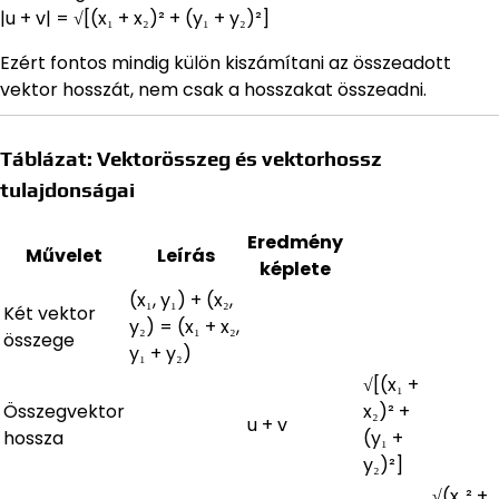
|u + v| = √[(x₁ + x₂)² + (y₁ + y₂)²]
Ezért fontos mindig külön kiszámítani az összeadott
vektor hosszát, nem csak a hosszakat összeadni.
Táblázat: Vektorösszeg és vektorhossz
tulajdonságai
Eredmény
Művelet
Leírás
képlete
(x₁, y₁) + (x₂,
Két vektor
y₂) = (x₁ + x₂,
összege
y₁ + y₂)
√[(x₁ +
Összegvektor
x₂)² +
u + v
hossza
(y₁ +
y₂)²]
√(x₁² +