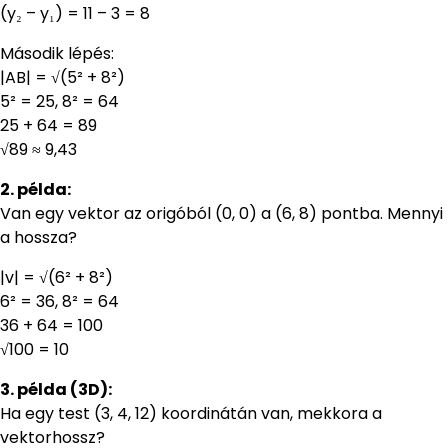
(y₂ – y₁) = 11 – 3 = 8
Második lépés:
|AB| = √(5² + 8²)
5² = 25, 8² = 64
25 + 64 = 89
√89 ≈ 9,43
2. példa:
Van egy vektor az origóból (0, 0) a (6, 8) pontba. Mennyi
a hossza?
|v| = √(6² + 8²)
6² = 36, 8² = 64
36 + 64 = 100
√100 = 10
3. példa (3D):
Ha egy test (3, 4, 12) koordinátán van, mekkora a
vektorhossz?