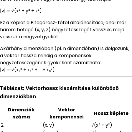
|v| = √(x² + y² + z²)
Ez a képlet a Pitagorasz-tétel általánosítása, ahol már
három befogó (x, y, z) négyzetösszegét vesszük, majd
vesszük a négyzetgyökét.
Akárhány dimenzióban (pl. n dimenzióban) is dolgozunk,
a vektor hossza mindig a komponensek
négyzetösszegének gyökeként számítható:
|v| = √(x₁² + x₂² + … + xₙ²)
Táblázat: Vektorhossz kiszámítása különböző
dimenziókban
Dimenziók
Vektor
Hossz képlete
száma
komponensei
2
(x, y)
√(x² + y²)