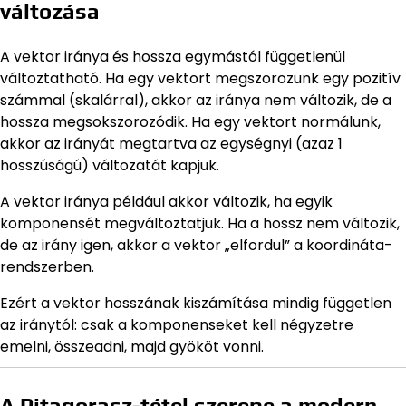
változása
A vektor iránya és hossza egymástól függetlenül
változtatható. Ha egy vektort megszorozunk egy pozitív
számmal (skalárral), akkor az iránya nem változik, de a
hossza megsokszorozódik. Ha egy vektort normálunk,
akkor az irányát megtartva az egységnyi (azaz 1
hosszúságú) változatát kapjuk.
A vektor iránya például akkor változik, ha egyik
komponensét megváltoztatjuk. Ha a hossz nem változik,
de az irány igen, akkor a vektor „elfordul” a koordináta-
rendszerben.
Ezért a vektor hosszának kiszámítása mindig független
az iránytól: csak a komponenseket kell négyzetre
emelni, összeadni, majd gyököt vonni.
A Pitagorasz-tétel szerepe a modern