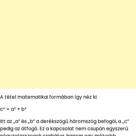
A tétel matematikai formában így néz ki:
c² = a² + b²
Itt az „a” és „b” a derékszögű háromszög befogói, a „c”
pedig az átfogó. Ez a kapcsolat nem csupán egyszerű
négyzetösszegek szabálya, hanem egy mélyebb