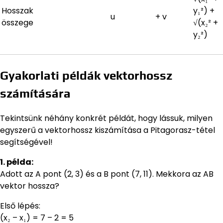
Hosszak
y₁²) +
u
+
v
összege
√(x₂² +
y₂²)
Gyakorlati példák vektorhossz
számítására
Tekintsünk néhány konkrét példát, hogy lássuk, milyen
egyszerű a vektorhossz kiszámítása a Pitagorasz-tétel
segítségével!
1. példa:
Adott az A pont (2, 3) és a B pont (7, 11). Mekkora az AB
vektor hossza?
Első lépés:
(x₂ – x₁) = 7 – 2 = 5