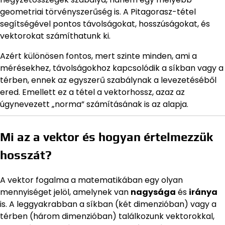
geometriai törvényszerűség is. A Pitagorasz-tétel
segítségével pontos távolságokat, hosszúságokat, és
vektorokat számíthatunk ki.
Azért különösen fontos, mert szinte minden, ami a
mérésekhez, távolságokhoz kapcsolódik a síkban vagy a
térben, ennek az egyszerű szabálynak a levezetéséből
ered. Emellett ez a tétel a vektorhossz, azaz az
úgynevezett „norma” számításának is az alapja.
Mi az a vektor és hogyan értelmezzük
hosszát?
A vektor fogalma a matematikában egy olyan
mennyiséget jelöl, amelynek van
nagysága
és
iránya
is. A leggyakrabban a síkban (két dimenzióban) vagy a
térben (három dimenzióban) találkozunk vektorokkal,