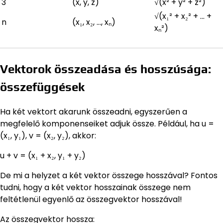
3
(x, y, z)
√(x² + y² + z²)
√(x₁² + x₂² + … +
n
(x₁, x₂, …, xₙ)
xₙ²)
Vektorok összeadása és hosszúsága:
összefüggések
Ha két vektort akarunk összeadni, egyszerűen a
megfelelő komponenseiket adjuk össze. Például, ha u =
(x₁, y₁), v = (x₂, y₂), akkor:
u + v = (x₁ + x₂, y₁ + y₂)
De mi a helyzet a két vektor összege hosszával? Fontos
tudni, hogy a két vektor hosszainak összege nem
feltétlenül egyenlő az összegvektor hosszával!
Az összegvektor hossza: