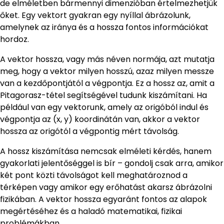
de elméletben bármennyi dimenzióban értelmezhetjük
őket. Egy vektort gyakran egy nyíllal ábrázolunk,
amelynek az iránya és a hossza fontos információkat
hordoz.
A vektor hossza, vagy más néven normája, azt mutatja
meg, hogy a vektor milyen hosszú, azaz milyen messze
van a kezdőpontjától a végpontja. Ez a hossz az, amit a
Pitagorasz-tétel segítségével tudunk kiszámítani. Ha
például van egy vektorunk, amely az origóból indul és
végpontja az (x, y) koordinátán van, akkor a vektor
hossza az origótól a végpontig mért távolság.
A hossz kiszámítása nemcsak elméleti kérdés, hanem
gyakorlati jelentőséggel is bír – gondolj csak arra, amikor
két pont közti távolságot kell meghatároznod a
térképen vagy amikor egy erőhatást akarsz ábrázolni
fizikában. A vektor hossza egyaránt fontos az alapok
megértéséhez és a haladó matematikai, fizikai
problémákban.