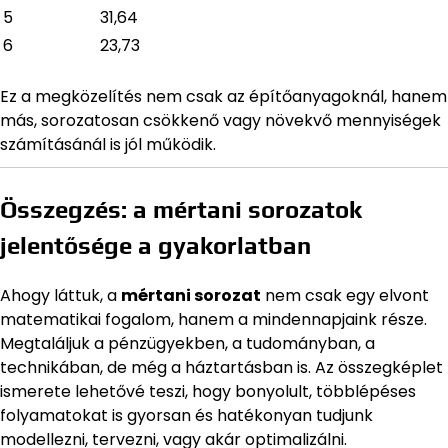
5
31,64
6
23,73
Ez a megközelítés nem csak az építőanyagoknál, hanem
más, sorozatosan csökkenő vagy növekvő mennyiségek
számításánál is jól működik.
Összegzés: a mértani sorozatok
jelentősége a gyakorlatban
Ahogy láttuk, a
mértani sorozat
nem csak egy elvont
matematikai fogalom, hanem a mindennapjaink része.
Megtaláljuk a pénzügyekben, a tudományban, a
technikában, de még a háztartásban is. Az összegképlet
ismerete lehetővé teszi, hogy bonyolult, többlépéses
folyamatokat is gyorsan és hatékonyan tudjunk
modellezni, tervezni, vagy akár optimalizálni.