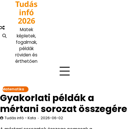
Tudás
Skip
to
infó
content
2026
Matek
képletek,
fogalmak,
példák
röviden és
érthetően
Matematika
Gyakorlati példák a
mértani sorozat összegére
Tudás infó - Kata
2026-06-02