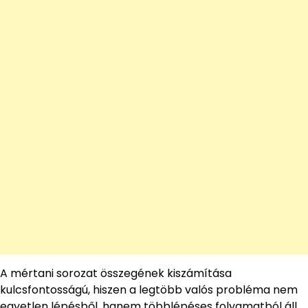
A mértani sorozat összegének kiszámítása
kulcsfontosságú, hiszen a legtöbb valós probléma nem
egyetlen lépésből, hanem többlépéses folyamatból áll.