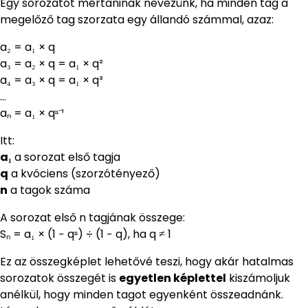
Egy sorozatot mértaninak nevezünk, ha minden tag a
megelőző tag szorzata egy állandó számmal, azaz:
a₂ = a₁ × q
a₃ = a₂ × q = a₁ × q²
a₄ = a₃ × q = a₁ × q³
…
aₙ = a₁ × qⁿ⁻¹
Itt:
a₁
a sorozat első tagja
q
a kvóciens (szorzótényező)
n
a tagok száma
A sorozat első n tagjának összege:
Sₙ = a₁ × (1 − qⁿ) ÷ (1 − q), ha q ≠ 1
Ez az összegképlet lehetővé teszi, hogy akár hatalmas
sorozatok összegét is
egyetlen képlettel
kiszámoljuk
anélkül, hogy minden tagot egyenként összeadnánk.