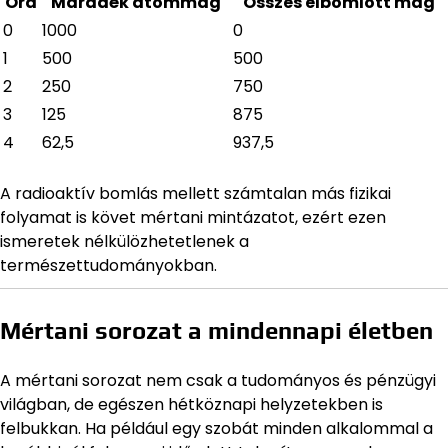
Óra
Maradék atommag
Összes elbomlott mag
0
1000
0
1
500
500
2
250
750
3
125
875
4
62,5
937,5
A radioaktív bomlás mellett számtalan más fizikai
folyamat is követ mértani mintázatot, ezért ezen
ismeretek nélkülözhetetlenek a
természettudományokban.
Mértani sorozat a mindennapi életben
A mértani sorozat nem csak a tudományos és pénzügyi
világban, de egészen hétköznapi helyzetekben is
felbukkan. Ha például egy szobát minden alkalommal a