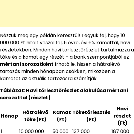
Nézzük meg egy példán keresztül! Tegyük fel, hogy 10
000 000 Ft hitelt veszel fel, 5 évre, évi 6% kamattal, havi
részletekben. Minden havi törlesztőrészlet tartalmazza a
tőke és a kamat egy részét – a bank szempontjából ez
mértani sorozatként
írható le, hiszen a hátralévő
tartozás minden hónapban csökken, miközben a
kamatot az aktuális tartozásra számítják.
Táblázat: Havi törlesztőrészlet alakulása mértani
sorozattal (részlet)
Havi
Hátralévő
Kamat
Tőketörlesztés
Hónap
részlet
tőke (Ft)
(Ft)
(Ft)
(Ft)
1
10 000 000
50 000
137 000
187 000