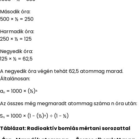
Második óra:
500 × ½ = 250
Harmadik óra:
250 × ½ = 125
Negyedik óra:
125 × ½ = 62,5
A negyedik óra végén tehát 62,5 atommag marad.
Általánosan:
aₙ = 1000 × (½)ⁿ
Az összes még megmaradt atommag száma n óra után:
Sₙ = 1000 × (1 − (½)ⁿ) ÷ (1 − ½)
Táblázat: Radioaktív bomlás mértani sorozattal