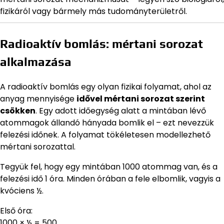
fizikáról vagy bármely más tudományterületről.
Radioaktív bomlás: mértani sorozat
alkalmazása
A radioaktív bomlás egy olyan fizikai folyamat, ahol az
anyag mennyisége
idővel mértani sorozat szerint
csökken
. Egy adott időegység alatt a mintában lévő
atommagok állandó hányada bomlik el – ezt nevezzük
felezési időnek. A folyamat tökéletesen modellezhető
mértani sorozattal.
Tegyük fel, hogy egy mintában 1000 atommag van, és a
felezési idő 1 óra. Minden órában a fele elbomlik, vagyis a
kvóciens ½.
Első óra:
1000 × ½ = 500