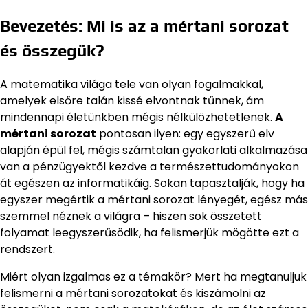
Bevezetés: Mi is az a mértani sorozat
és összegük?
A matematika világa tele van olyan fogalmakkal,
amelyek elsőre talán kissé elvontnak tűnnek, ám
mindennapi életünkben mégis nélkülözhetetlenek.
A
mértani sorozat
pontosan ilyen: egy egyszerű elv
alapján épül fel, mégis számtalan gyakorlati alkalmazása
van a pénzügyektől kezdve a természettudományokon
át egészen az informatikáig. Sokan tapasztalják, hogy ha
egyszer megértik a mértani sorozat lényegét, egész más
szemmel néznek a világra – hiszen sok összetett
folyamat leegyszerűsödik, ha felismerjük mögötte ezt a
rendszert.
Miért olyan izgalmas ez a témakör? Mert ha megtanuljuk
felismerni a mértani sorozatokat és kiszámolni az