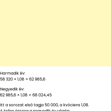
Harmadik év:
58 320 × 1,08 = 62 985,6
Negyedik év:
62 985,6 × 1,08 = 68 024,45
Itt a sorozat első tagja 50 000, a kvóciens 1,08.
A teljes összeg a negyedik év végén: