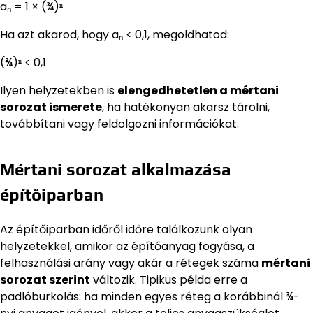
aₙ = 1 × (¾)ⁿ
Ha azt akarod, hogy aₙ < 0,1, megoldhatod:
(¾)ⁿ < 0,1
Ilyen helyzetekben is
elengedhetetlen a mértani
sorozat ismerete
, ha hatékonyan akarsz tárolni,
továbbítani vagy feldolgozni információkat.
Mértani sorozat alkalmazása
építőiparban
Az építőiparban időről időre találkozunk olyan
helyzetekkel, amikor az építőanyag fogyása, a
felhasználási arány vagy akár a rétegek száma
mértani
sorozat szerint
változik. Tipikus példa erre a
padlóburkolás: ha minden egyes réteg a korábbinál ¾-