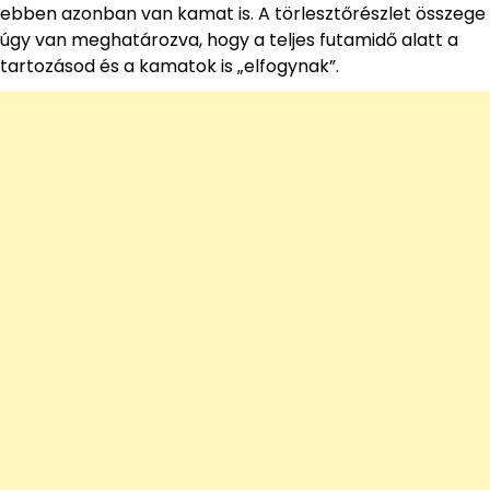
ebben azonban van kamat is. A törlesztőrészlet összege
úgy van meghatározva, hogy a teljes futamidő alatt a
tartozásod és a kamatok is „elfogynak”.