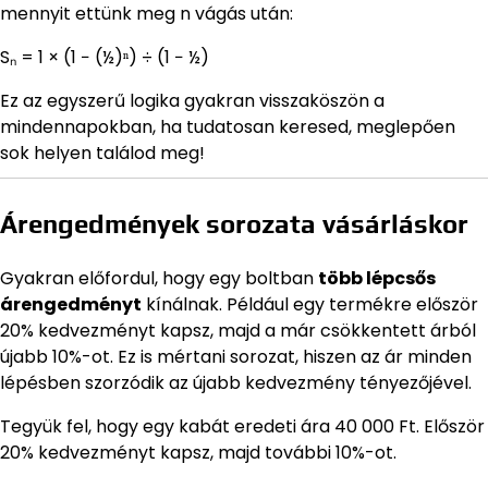
mennyit ettünk meg n vágás után:
Sₙ = 1 × (1 − (½)ⁿ) ÷ (1 − ½)
Ez az egyszerű logika gyakran visszaköszön a
mindennapokban, ha tudatosan keresed, meglepően
sok helyen találod meg!
Árengedmények sorozata vásárláskor
Gyakran előfordul, hogy egy boltban
több lépcsős
árengedményt
kínálnak. Például egy termékre először
20% kedvezményt kapsz, majd a már csökkentett árból
újabb 10%-ot. Ez is mértani sorozat, hiszen az ár minden
lépésben szorzódik az újabb kedvezmény tényezőjével.
Tegyük fel, hogy egy kabát eredeti ára 40 000 Ft. Először
20% kedvezményt kapsz, majd további 10%-ot.