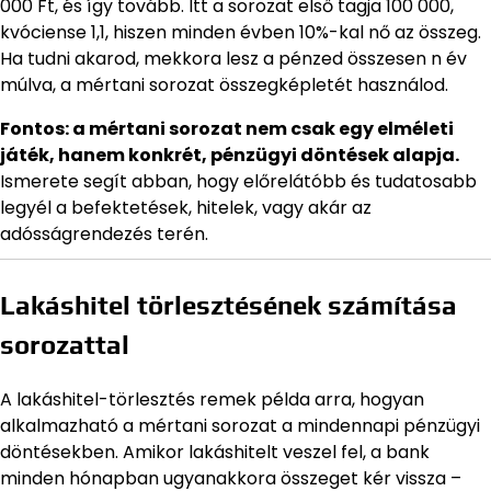
000 Ft, és így tovább. Itt a sorozat első tagja 100 000,
kvóciense 1,1, hiszen minden évben 10%-kal nő az összeg.
Ha tudni akarod, mekkora lesz a pénzed összesen n év
múlva, a mértani sorozat összegképletét használod.
Fontos: a mértani sorozat nem csak egy elméleti
játék, hanem konkrét, pénzügyi döntések alapja.
Ismerete segít abban, hogy előrelátóbb és tudatosabb
legyél a befektetések, hitelek, vagy akár az
adósságrendezés terén.
Lakáshitel törlesztésének számítása
sorozattal
A lakáshitel-törlesztés remek példa arra, hogyan
alkalmazható a mértani sorozat a mindennapi pénzügyi
döntésekben. Amikor lakáshitelt veszel fel, a bank
minden hónapban ugyanakkora összeget kér vissza –