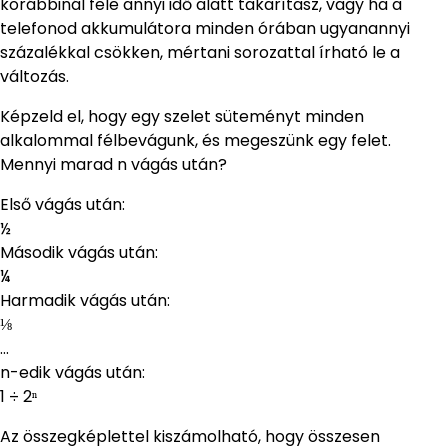
korábbinál fele annyi idő alatt takarítasz, vagy ha a
telefonod akkumulátora minden órában ugyanannyi
százalékkal csökken, mértani sorozattal írható le a
változás.
Képzeld el, hogy egy szelet süteményt minden
alkalommal félbevágunk, és megeszünk egy felet.
Mennyi marad n vágás után?
Első vágás után:
½
Második vágás után:
¼
Harmadik vágás után:
⅛
…
n-edik vágás után:
1 ÷ 2ⁿ
Az összegképlettel kiszámolható, hogy összesen