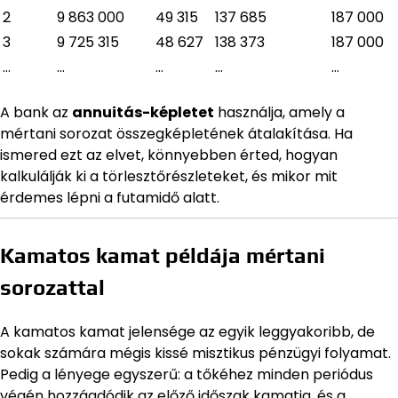
2
9 863 000
49 315
137 685
187 000
3
9 725 315
48 627
138 373
187 000
…
…
…
…
…
A bank az
annuitás-képletet
használja, amely a
mértani sorozat összegképletének átalakítása. Ha
ismered ezt az elvet, könnyebben érted, hogyan
kalkulálják ki a törlesztőrészleteket, és mikor mit
érdemes lépni a futamidő alatt.
Kamatos kamat példája mértani
sorozattal
A kamatos kamat jelensége az egyik leggyakoribb, de
sokak számára mégis kissé misztikus pénzügyi folyamat.
Pedig a lényege egyszerű: a tőkéhez minden periódus
végén hozzáadódik az előző időszak kamatja, és a