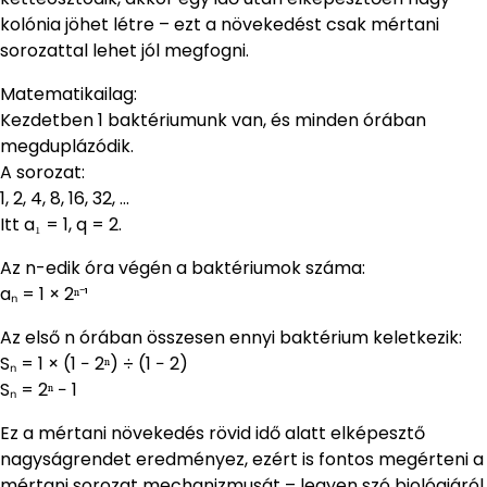
kolónia jöhet létre – ezt a növekedést csak mértani
sorozattal lehet jól megfogni.
Matematikailag:
Kezdetben 1 baktériumunk van, és minden órában
megduplázódik.
A sorozat:
1, 2, 4, 8, 16, 32, …
Itt a₁ = 1, q = 2.
Az n-edik óra végén a baktériumok száma:
aₙ = 1 × 2ⁿ⁻¹
Az első n órában összesen ennyi baktérium keletkezik:
Sₙ = 1 × (1 − 2ⁿ) ÷ (1 − 2)
Sₙ = 2ⁿ − 1
Ez a mértani növekedés rövid idő alatt elképesztő
nagyságrendet eredményez, ezért is fontos megérteni a
mértani sorozat mechanizmusát – legyen szó biológiáról,