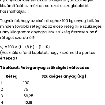
nyi anyagot igényel, akkor a teljes anyagszükséglet
kiszámításához mértani sorozat összegképletét
használhatjuk.
Tegyük fel, hogy az első réteghez 100 kg anyag kell, és
minden további réteghez az előző réteg ¾-e szükséges.
Hány kilogramm anyagra lesz szükség összesen, ha 6
réteget szeretnél?
S₆ = 100 × (1 − (¾)⁶) ÷ (1 − ¾)
(Használd a fenti képletet, hogy kiszámold a pontos
értéket!)
Táblázat: Réteganyag szükséglet változása
Réteg
Szükséges anyag (kg)
1
100
2
75
3
56,25
4
42,19