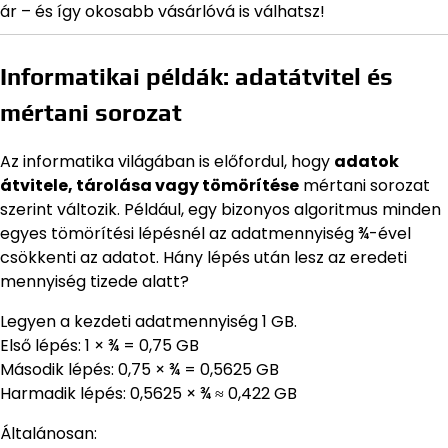
ár – és így okosabb vásárlóvá is válhatsz!
Informatikai példák: adatátvitel és
mértani sorozat
Az informatika világában is előfordul, hogy
adatok
átvitele, tárolása vagy tömörítése
mértani sorozat
szerint változik. Például, egy bizonyos algoritmus minden
egyes tömörítési lépésnél az adatmennyiség ¾-ével
csökkenti az adatot. Hány lépés után lesz az eredeti
mennyiség tizede alatt?
Legyen a kezdeti adatmennyiség 1 GB.
Első lépés: 1 × ¾ = 0,75 GB
Második lépés: 0,75 × ¾ = 0,5625 GB
Harmadik lépés: 0,5625 × ¾ ≈ 0,422 GB
Általánosan: