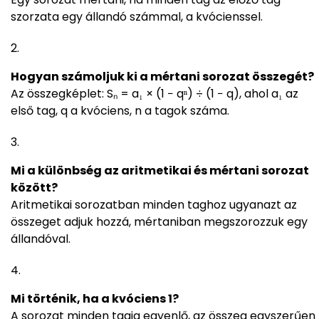
szorzata egy állandó számmal, a kvócienssel.
Hogyan számoljuk ki a mértani sorozat összegét?
Az összegképlet: Sₙ = a₁ × (1 − qⁿ) ÷ (1 − q), ahol a₁ az
első tag, q a kvóciens, n a tagok száma.
Mi a különbség az aritmetikai és mértani sorozat
között?
Aritmetikai sorozatban minden taghoz ugyanazt az
összeget adjuk hozzá, mértaniban megszorozzuk egy
állandóval.
Mi történik, ha a kvóciens 1?
A sorozat minden tagja egyenlő, az összeg egyszerűen