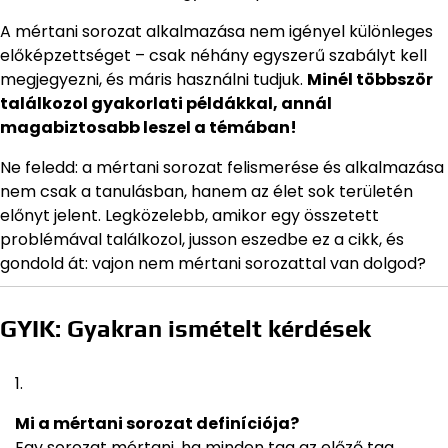
A mértani sorozat alkalmazása nem igényel különleges
előképzettséget – csak néhány egyszerű szabályt kell
megjegyezni, és máris használni tudjuk.
Minél többször
találkozol gyakorlati példákkal, annál
magabiztosabb leszel a témában!
Ne feledd: a mértani sorozat felismerése és alkalmazása
nem csak a tanulásban, hanem az élet sok területén
előnyt jelent. Legközelebb, amikor egy összetett
problémával találkozol, jusson eszedbe ez a cikk, és
gondold át: vajon nem mértani sorozattal van dolgod?
GYIK: Gyakran ismételt kérdések
Mi a mértani sorozat definíciója?
Egy sorozat mértani, ha minden tag az előző tag