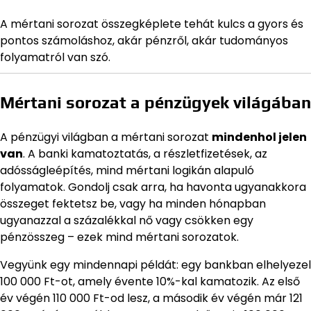
A mértani sorozat összegképlete tehát kulcs a gyors és
pontos számoláshoz, akár pénzről, akár tudományos
folyamatról van szó.
Mértani sorozat a pénzügyek világában
A pénzügyi világban a mértani sorozat
mindenhol jelen
van
. A banki kamatoztatás, a részletfizetések, az
adósságleépítés, mind mértani logikán alapuló
folyamatok. Gondolj csak arra, ha havonta ugyanakkora
összeget fektetsz be, vagy ha minden hónapban
ugyanazzal a százalékkal nő vagy csökken egy
pénzösszeg – ezek mind mértani sorozatok.
Vegyünk egy mindennapi példát: egy bankban elhelyezel
100 000 Ft-ot, amely évente 10%-kal kamatozik. Az első
év végén 110 000 Ft-od lesz, a második év végén már 121