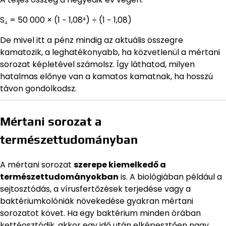
S₄ = 50 000 × (1 − 1,08⁴) ÷ (1 − 1,08)
De mivel itt a pénz mindig az aktuális összegre
kamatozik, a leghatékonyabb, ha közvetlenül a mértani
sorozat képletével számolsz. Így láthatod, milyen
hatalmas előnye van a kamatos kamatnak, ha hosszú
távon gondolkodsz.
Mértani sorozat a
természettudományban
A mértani sorozat
szerepe kiemelkedő a
természettudományokban
is. A biológiában például a
sejtosztódás, a vírusfertőzések terjedése vagy a
baktériumkolóniák növekedése gyakran mértani
sorozatot követ. Ha egy baktérium minden órában
kettéosztódik, akkor egy idő után elképesztően nagy