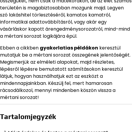
összegüket, nem csak a matekórákon, de az élet számos
területén is magabiztosabban mozgunk majd. Legyen
szó lakáshitel törlesztéséről, kamatos kamatról,
informatikai adattovábbításról, vagy akár egy
vásárláskor kapott árengedménysorozatról, mind-mind
a mértani sorozat logikájára épül.
Ebben a cikkben
gyakorlatias példákon
keresztül
mutatjuk be a mértani sorozat összegének jelentőségét.
Megismerjük az elméleti alapokat, majd részletes,
lépésről lépésre bemutatott számításokon keresztül
látjuk, hogyan használhatjuk ezt az eszközt a
mindennapjainkban. Készülj fel, mert hamarosan
rácsodálkozol, mennyi mindenben köszön vissza a
mértani sorozat!
Tartalomjegyzék