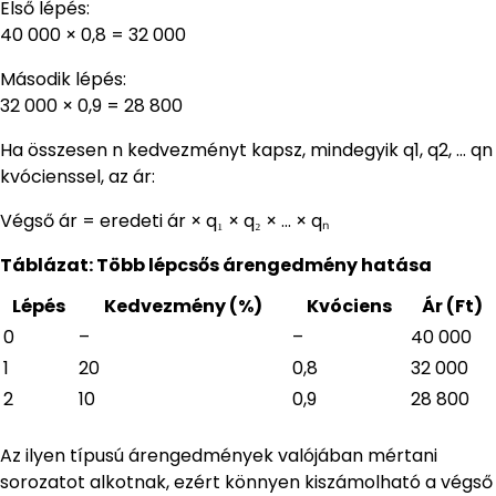
Első lépés:
40 000 × 0,8 = 32 000
Második lépés:
32 000 × 0,9 = 28 800
Ha összesen n kedvezményt kapsz, mindegyik q1, q2, … qn
kvócienssel, az ár:
Végső ár = eredeti ár × q₁ × q₂ × … × qₙ
Táblázat: Több lépcsős árengedmény hatása
Lépés
Kedvezmény (%)
Kvóciens
Ár (Ft)
0
–
–
40 000
1
20
0,8
32 000
2
10
0,9
28 800
Az ilyen típusú árengedmények valójában mértani
sorozatot alkotnak, ezért könnyen kiszámolható a végső