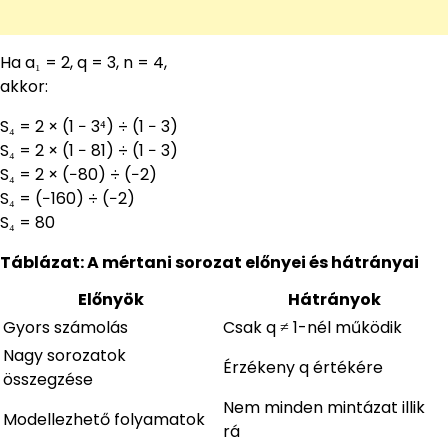
Ha a₁ = 2, q = 3, n = 4,
akkor:
S₄ = 2 × (1 − 3⁴) ÷ (1 − 3)
S₄ = 2 × (1 − 81) ÷ (1 − 3)
S₄ = 2 × (−80) ÷ (−2)
S₄ = (−160) ÷ (−2)
S₄ = 80
Táblázat: A mértani sorozat előnyei és hátrányai
Előnyök
Hátrányok
Gyors számolás
Csak q ≠ 1-nél működik
Nagy sorozatok
Érzékeny q értékére
összegzése
Nem minden mintázat illik
Modellezhető folyamatok
rá