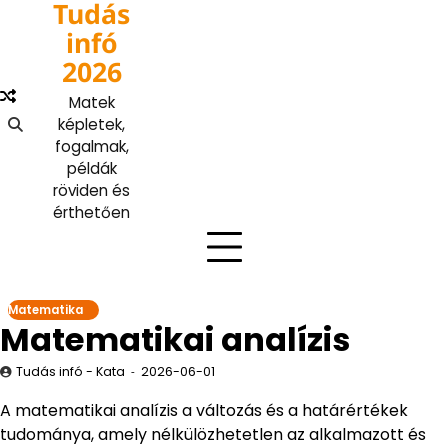
Tudás
Skip
to
infó
content
2026
Matek
képletek,
fogalmak,
példák
röviden és
érthetően
Matematika
Matematikai analízis
Tudás infó - Kata
2026-06-01
A matematikai analízis a változás és a határértékek
tudománya, amely nélkülözhetetlen az alkalmazott és