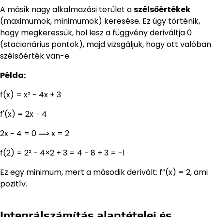
A másik nagy alkalmazási terület a
szélsőértékek
(maximumok, minimumok) keresése. Ez úgy történik,
hogy megkeressük, hol lesz a függvény deriváltja 0
(stacionárius pontok), majd vizsgáljuk, hogy ott valóban
szélsőérték van-e.
Példa:
f(x) = x² − 4x + 3
f'(x) = 2x − 4
2x − 4 = 0 ⟹ x = 2
f(2) = 2² − 4×2 + 3 = 4 − 8 + 3 = −1
Ez egy minimum, mert a második derivált: f”(x) = 2, ami
pozitív.
Integrálszámítás alaptételei és