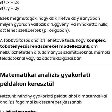
∂f/∂x = 2x
∂f/∂y = 2y
Ezek megmutatják, hogy az x, illetve az y irányában
milyen gyorsan változik a függvény. Ha mindkettő nulla,
ott lehet szélsőérték (pl. origóban).
A többváltozós analízis lehetővé teszi, hogy
komplex,
többtényezős rendszereket modellezzünk
, ami
nélkülözhetetlen a tudományos számításoknál, mérnöki
feladatoknál vagy az adatfeldolgozásban.
Matematikai analízis gyakorlati
példákon keresztül
Nézzünk néhány gyakorlati példát, ahol a matematikai
analízis fogalmai kulcsszerepet játszanak!