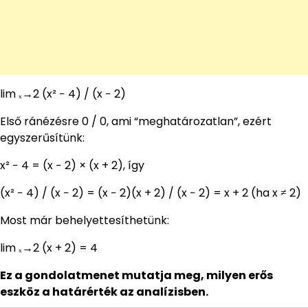
lim ₓ→2 (x² − 4) / (x − 2)
Első ránézésre 0 / 0, ami “meghatározatlan”, ezért
egyszerűsítünk:
x² − 4 = (x − 2) × (x + 2), így
(x² − 4) / (x − 2) = (x − 2)(x + 2) / (x − 2) = x + 2 (ha x ≠ 2)
Most már behelyettesíthetünk:
lim ₓ→2 (x + 2) = 4
Ez a gondolatmenet mutatja meg, milyen erős
eszköz a határérték az analízisben.