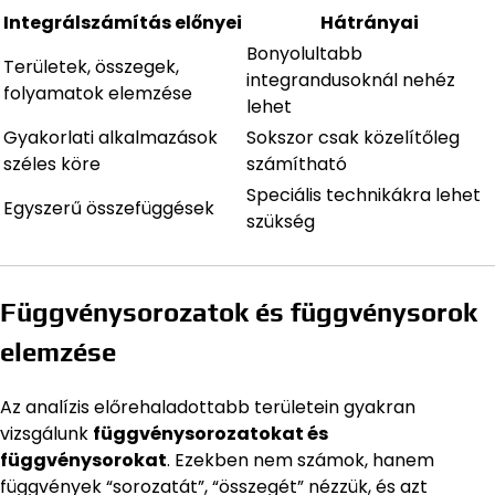
Integrálszámítás előnyei
Hátrányai
Bonyolultabb
Területek, összegek,
integrandusoknál nehéz
folyamatok elemzése
lehet
Gyakorlati alkalmazások
Sokszor csak közelítőleg
széles köre
számítható
Speciális technikákra lehet
Egyszerű összefüggések
szükség
Függvénysorozatok és függvénysorok
elemzése
Az analízis előrehaladottabb területein gyakran
vizsgálunk
függvénysorozatokat és
függvénysorokat
. Ezekben nem számok, hanem
függvények “sorozatát”, “összegét” nézzük, és azt