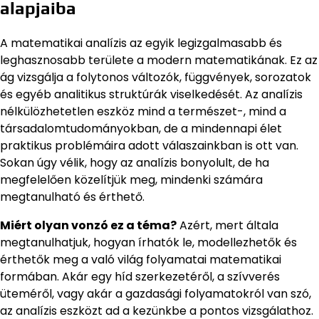
alapjaiba
A matematikai analízis az egyik legizgalmasabb és
leghasznosabb területe a modern matematikának. Ez az
ág vizsgálja a folytonos változók, függvények, sorozatok
és egyéb analitikus struktúrák viselkedését. Az analízis
nélkülözhetetlen eszköz mind a természet-, mind a
társadalomtudományokban, de a mindennapi élet
praktikus problémáira adott válaszainkban is ott van.
Sokan úgy vélik, hogy az analízis bonyolult, de ha
megfelelően közelítjük meg, mindenki számára
megtanulható és érthető.
Miért olyan vonzó ez a téma?
Azért, mert általa
megtanulhatjuk, hogyan írhatók le, modellezhetők és
érthetők meg a való világ folyamatai matematikai
formában. Akár egy híd szerkezetéről, a szívverés
üteméről, vagy akár a gazdasági folyamatokról van szó,
az analízis eszközt ad a kezünkbe a pontos vizsgálathoz.