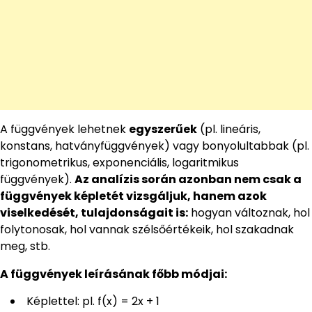
A függvények lehetnek
egyszerűek
(pl. lineáris,
konstans, hatványfüggvények) vagy bonyolultabbak (pl.
trigonometrikus, exponenciális, logaritmikus
függvények).
Az analízis során azonban nem csak a
függvények képletét vizsgáljuk, hanem azok
viselkedését, tulajdonságait is:
hogyan változnak, hol
folytonosak, hol vannak szélsőértékeik, hol szakadnak
meg, stb.
A függvények leírásának főbb módjai:
Képlettel: pl. f(x) = 2x + 1