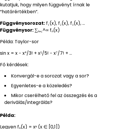
kutatjuk, hogy milyen függvényt írnak le
“határértékben”.
Függvénysorozat:
f₁(x), f₂(x), f₃(x), …
Függvénysor:
∑ₙ₌₁^∞ fₙ(x)
Példa: Taylor-sor
sin x = x − x³/3! + x⁵/5! − x⁷/7! + …
Fő kérdések:
Konvergál-e a sorozat vagy a sor?
Egyenletes-e a közeledés?
Mikor cserélhető fel az összegzés és a
deriválás/integrálás?
Példa:
Legyen fₙ(x) = xⁿ (x ∈ [0,1])