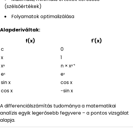
(szélsőértékek)
Folyamatok optimalizálása
Alapderiváltak:
f(x)
f'(x)
c
0
x
1
xⁿ
n × xⁿ⁻¹
eˣ
eˣ
sin x
cos x
cos x
−sin x
A differenciálszámítás tudománya a matematikai
analízis egyik legerősebb fegyvere – a pontos vizsgálat
alapja.