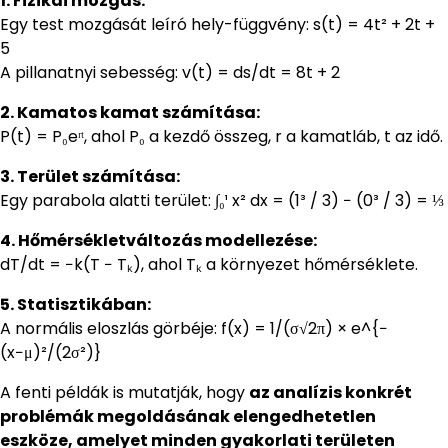
1. Fizikai mozgás:
Egy test mozgását leíró hely-függvény: s(t) = 4t² + 2t +
5
A pillanatnyi sebesség: v(t) = ds/dt = 8t + 2
2. Kamatos kamat számítása:
P(t) = P₀eʳᵗ, ahol P₀ a kezdő összeg, r a kamatláb, t az idő.
3. Terület számítása:
Egy parabola alatti terület: ∫₀¹ x² dx = (1³ / 3) − (0³ / 3) = ⅓
4. Hőmérsékletváltozás modellezése:
dT/dt = −k(T − Tₖ), ahol Tₖ a környezet hőmérséklete.
5. Statisztikában:
A normális eloszlás görbéje: f(x) = 1/(σ√2π) × e^{−
(x−μ)²/(2σ²)}
A fenti példák is mutatják, hogy
az analízis konkrét
problémák megoldásának elengedhetetlen
eszköze, amelyet minden gyakorlati területen