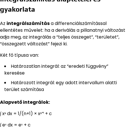
gyakorlata
Az
integrálszámítás
a differenciálszámítással
ellentétes művelet: ha a deriválás a pillanatnyi változást
adja meg, az integrálás a “teljes összeget”, “területet”,
“összegzett változást” fejezi ki.
Két fő típusa van:
Határozatlan integrál: az “eredeti függvény”
keresése
Határozott integrál: egy adott intervallum alatti
terület számítása
Alapvető integrálok:
∫ xⁿ dx = 1/(n+1) × xⁿ⁺¹ + c
∫ eˣ dx = eˣ + c