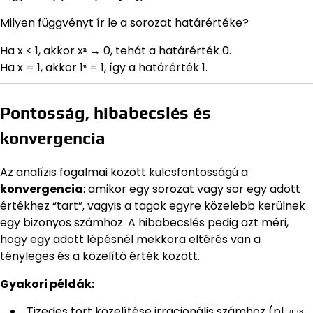
Milyen függvényt ír le a sorozat határértéke?
Ha x < 1, akkor xⁿ → 0, tehát a határérték 0.
Ha x = 1, akkor 1ⁿ = 1, így a határérték 1.
Pontosság, hibabecslés és
konvergencia
Az analízis fogalmai között kulcsfontosságú a
konvergencia
: amikor egy sorozat vagy sor egy adott
értékhez “tart”, vagyis a tagok egyre közelebb kerülnek
egy bizonyos számhoz. A hibabecslés pedig azt méri,
hogy egy adott lépésnél mekkora eltérés van a
tényleges és a közelítő érték között.
Gyakori példák:
Tizedes tört közelítése irracionális számhoz (pl. π ≈