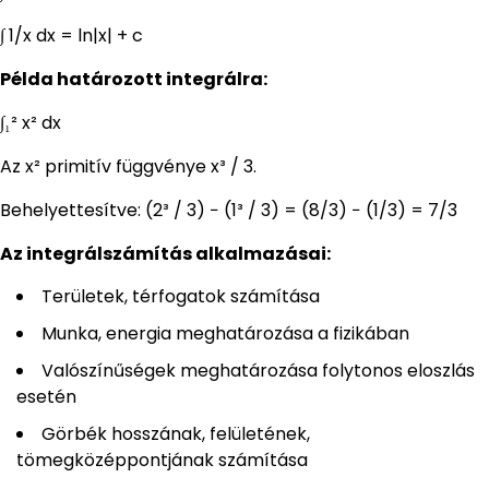
∫ 1/x dx = ln|x| + c
Példa határozott integrálra:
∫₁² x² dx
Az x² primitív függvénye x³ / 3.
Behelyettesítve: (2³ / 3) − (1³ / 3) = (8/3) − (1/3) = 7/3
Az integrálszámítás alkalmazásai:
Területek, térfogatok számítása
Munka, energia meghatározása a fizikában
Valószínűségek meghatározása folytonos eloszlás
esetén
Görbék hosszának, felületének,
tömegközéppontjának számítása