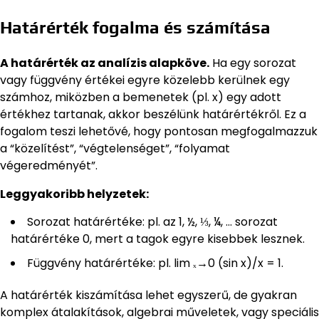
Határérték fogalma és számítása
A határérték az analízis alapköve.
Ha egy sorozat
vagy függvény értékei egyre közelebb kerülnek egy
számhoz, miközben a bemenetek (pl. x) egy adott
értékhez tartanak, akkor beszélünk határértékről. Ez a
fogalom teszi lehetővé, hogy pontosan megfogalmazzuk
a “közelítést”, “végtelenséget”, “folyamat
végeredményét”.
Leggyakoribb helyzetek:
Sorozat határértéke: pl. az 1, ½, ⅓, ¼, … sorozat
határértéke 0, mert a tagok egyre kisebbek lesznek.
Függvény határértéke: pl. lim ₓ→0 (sin x)/x = 1.
A határérték kiszámítása lehet egyszerű, de gyakran
komplex átalakítások, algebrai műveletek, vagy speciális