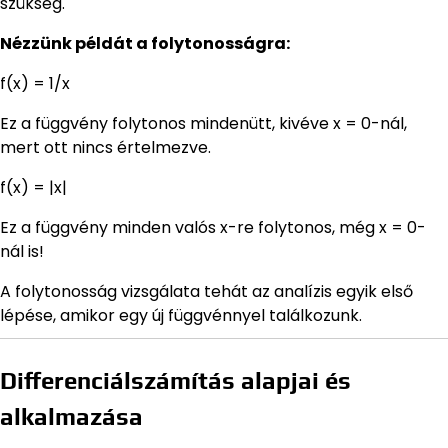
szükség.
Nézzünk példát a folytonosságra:
f(x) = 1/x
Ez a függvény folytonos mindenütt, kivéve x = 0-nál,
mert ott nincs értelmezve.
f(x) = |x|
Ez a függvény minden valós x-re folytonos, még x = 0-
nál is!
A folytonosság vizsgálata tehát az analízis egyik első
lépése, amikor egy új függvénnyel találkozunk.
Differenciálszámítás alapjai és
alkalmazása