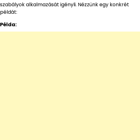
szabályok alkalmazását igényli. Nézzünk egy konkrét
példát:
Példa: