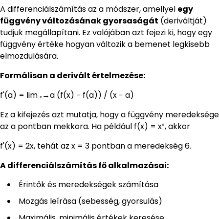
A differenciálszámítás az a módszer, amellyel
egy
függvény változásának gyorsaságát
(deriváltját)
tudjuk megállapítani. Ez valójában azt fejezi ki, hogy egy
függvény értéke hogyan változik a bemenet legkisebb
elmozdulására.
Formálisan a derivált értelmezése:
f'(a) = lim ₓ→a (f(x) − f(a)) / (x − a)
Ez a kifejezés azt mutatja, hogy a függvény meredeksége
az a pontban mekkora. Ha például f(x) = x², akkor
f'(x) = 2x, tehát az x = 3 pontban a meredekség 6.
A differenciálszámítás fő alkalmazásai:
Érintők és meredekségek számítása
Mozgás leírása (sebesség, gyorsulás)
Maximális, minimális értékek keresése