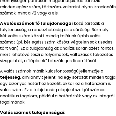
mennyiséget pontosan megadhatjuk. Ide tartozik
minden egész szám, törtszám, valamint olyan irracionális
számok, mint a √2 vagy a π is.
A valós számok fő tulajdonságai
közé tartozik a
folytonosság, a rendezhetőség és a sűrűség. Bármely
két valós szám között mindig találunk újabb valós
számot (pl. két egész szám között végtelen sok tizedes
tört van). Ez a tulajdonság az analízis során azért fontos,
mert lehetővé teszi a folyamatok, változások fokozatos
vizsgálatát, a “lépések” tetszőleges finomítását.
A valós számok másik kulcsfontosságú jellemzője a
teljesség
, ami annyit jelent: ha egy sorozat minden tagja
egy bizonyos határhoz közelít, akkor ez a határszám is
valós szám. Ez a tulajdonság alapjául szolgál számos
analitikus fogalom, például a határérték vagy az integrál
fogalmának.
Valós számok tulajdonságai: