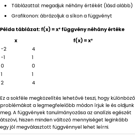
Táblázattal: megadjuk néhány értékét (lásd alább)
Grafikonon: ábrázoljuk a síkon a függvényt
Példa táblázat: f(x) = x² függvény néhány értéke
x
f(x) = x²
-2
4
-1
1
0
0
1
1
2
4
Ez a sokféle megközelítés lehetővé teszi, hogy különböző
problémákat a legmegfelelőbb módon írjuk le és oldjunk
meg. A függvények tanulmányozása az analízis egészét
átszövi, hiszen minden változó mennyiséget leginkább
egy jól megválasztott függvénnyel lehet leírni.