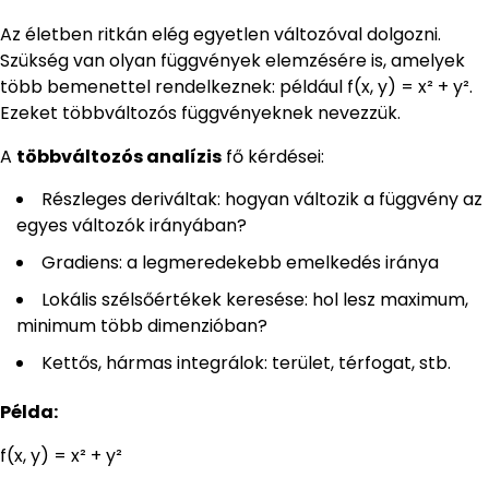
Az életben ritkán elég egyetlen változóval dolgozni.
Szükség van olyan függvények elemzésére is, amelyek
több bemenettel rendelkeznek: például f(x, y) = x² + y².
Ezeket többváltozós függvényeknek nevezzük.
A
többváltozós analízis
fő kérdései:
Részleges deriváltak: hogyan változik a függvény az
egyes változók irányában?
Gradiens: a legmeredekebb emelkedés iránya
Lokális szélsőértékek keresése: hol lesz maximum,
minimum több dimenzióban?
Kettős, hármas integrálok: terület, térfogat, stb.
Példa:
f(x, y) = x² + y²