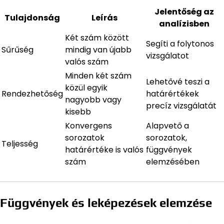
Jelentőség az
Tulajdonság
Leírás
analízisben
Két szám között
Segíti a folytonos
Sűrűség
mindig van újabb
vizsgálatot
valós szám
Minden két szám
Lehetővé teszi a
közül egyik
Rendezhetőség
határértékek
nagyobb vagy
precíz vizsgálatát
kisebb
Konvergens
Alapvető a
sorozatok
sorozatok,
Teljesség
határértéke is valós
függvények
szám
elemzésében
Függvények és leképezések elemzése