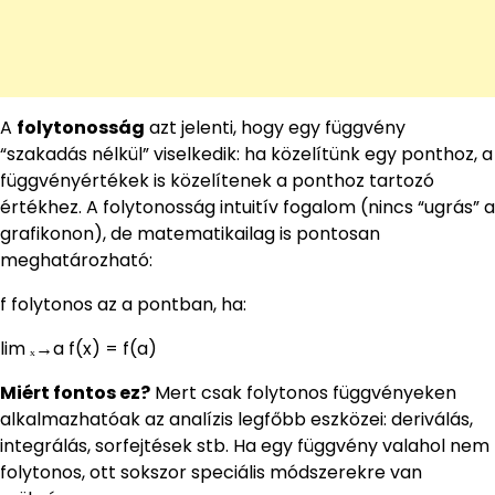
A
folytonosság
azt jelenti, hogy egy függvény
“szakadás nélkül” viselkedik: ha közelítünk egy ponthoz, a
függvényértékek is közelítenek a ponthoz tartozó
értékhez. A folytonosság intuitív fogalom (nincs “ugrás” a
grafikonon), de matematikailag is pontosan
meghatározható:
f folytonos az a pontban, ha:
lim ₓ→a f(x) = f(a)
Miért fontos ez?
Mert csak folytonos függvényeken
alkalmazhatóak az analízis legfőbb eszközei: deriválás,
integrálás, sorfejtések stb. Ha egy függvény valahol nem
folytonos, ott sokszor speciális módszerekre van