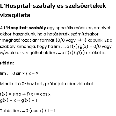
L’Hospital-szabály és szélsőértékek
vizsgálata
A
L’Hospital-szabály
egy speciális módszer, amelyet
akkor használunk, ha a határérték számításakor
“meghatározatlan” formát (0/0 vagy ∞/∞) kapunk. Ez a
szabály kimondja, hogy ha lim ₓ→a f(x)/g(x) = 0/0 vagy
∞/∞, akkor vizsgálhatjuk lim ₓ→a f'(x)/g'(x) értékét is.
Példa:
lim ₓ→0 sin x / x = ?
Mindkettő 0-hoz tart, próbáljuk a deriváltakat:
f(x) = sin x ⇒ f'(x) = cos x
g(x) = x ⇒ g'(x) = 1
Tehát lim ₓ→0 (cos x) / 1 = 1