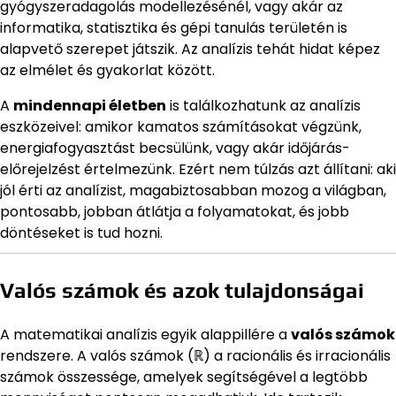
gyógyszeradagolás modellezésénél, vagy akár az
informatika, statisztika és gépi tanulás területén is
alapvető szerepet játszik. Az analízis tehát hidat képez
az elmélet és gyakorlat között.
A
mindennapi életben
is találkozhatunk az analízis
eszközeivel: amikor kamatos számításokat végzünk,
energiafogyasztást becsülünk, vagy akár időjárás-
előrejelzést értelmezünk. Ezért nem túlzás azt állítani: aki
jól érti az analízist, magabiztosabban mozog a világban,
pontosabb, jobban átlátja a folyamatokat, és jobb
döntéseket is tud hozni.
Valós számok és azok tulajdonságai
A matematikai analízis egyik alappillére a
valós számok
rendszere. A valós számok (ℝ) a racionális és irracionális
számok összessége, amelyek segítségével a legtöbb