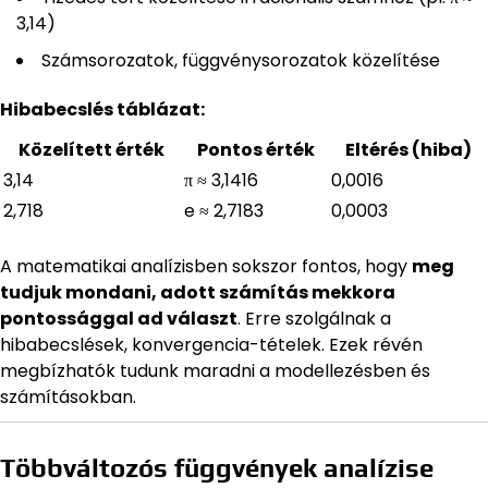
3,14)
Számsorozatok, függvénysorozatok közelítése
Hibabecslés táblázat:
Közelített érték
Pontos érték
Eltérés (hiba)
3,14
π ≈ 3,1416
0,0016
2,718
e ≈ 2,7183
0,0003
A matematikai analízisben sokszor fontos, hogy
meg
tudjuk mondani, adott számítás mekkora
pontossággal ad választ
. Erre szolgálnak a
hibabecslések, konvergencia-tételek. Ezek révén
megbízhatók tudunk maradni a modellezésben és
számításokban.
Többváltozós függvények analízise