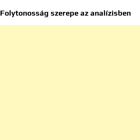
Folytonosság szerepe az analízisben