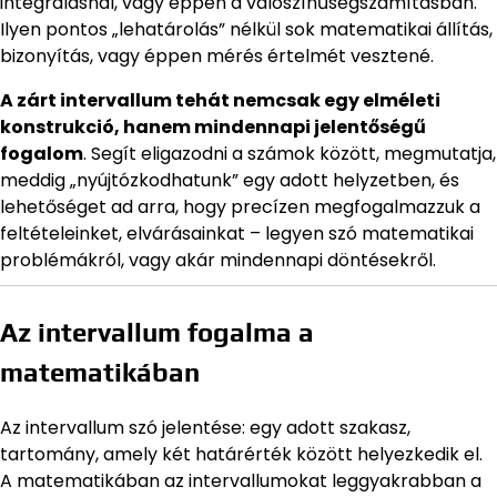
integrálásnál, vagy éppen a valószínűségszámításban.
Ilyen pontos „lehatárolás” nélkül sok matematikai állítás,
bizonyítás, vagy éppen mérés értelmét vesztené.
A zárt intervallum tehát nemcsak egy elméleti
konstrukció, hanem mindennapi jelentőségű
fogalom
. Segít eligazodni a számok között, megmutatja,
meddig „nyújtózkodhatunk” egy adott helyzetben, és
lehetőséget ad arra, hogy precízen megfogalmazzuk a
feltételeinket, elvárásainkat – legyen szó matematikai
problémákról, vagy akár mindennapi döntésekről.
Az intervallum fogalma a
matematikában
Az intervallum szó jelentése: egy adott szakasz,
tartomány, amely két határérték között helyezkedik el.
A matematikában az intervallumokat leggyakrabban a