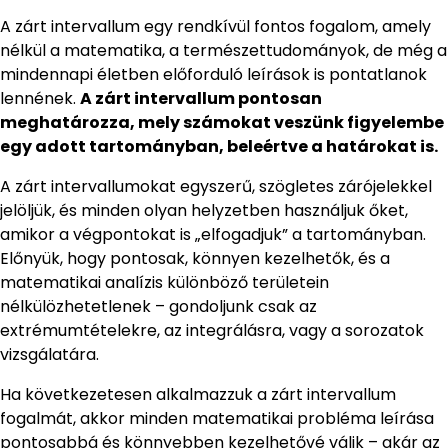
A zárt intervallum egy rendkívül fontos fogalom, amely
nélkül a matematika, a természettudományok, de még a
mindennapi életben előforduló leírások is pontatlanok
lennének.
A zárt intervallum pontosan
meghatározza, mely számokat veszünk figyelembe
egy adott tartományban, beleértve a határokat is.
A zárt intervallumokat egyszerű, szögletes zárójelekkel
jelöljük, és minden olyan helyzetben használjuk őket,
amikor a végpontokat is „elfogadjuk” a tartományban.
Előnyük, hogy pontosak, könnyen kezelhetők, és a
matematikai analízis különböző területein
nélkülözhetetlenek – gondoljunk csak az
extrémumtételekre, az integrálásra, vagy a sorozatok
vizsgálatára.
Ha következetesen alkalmazzuk a zárt intervallum
fogalmát, akkor minden matematikai probléma leírása
pontosabbá és könnyebben kezelhetővé válik – akár az