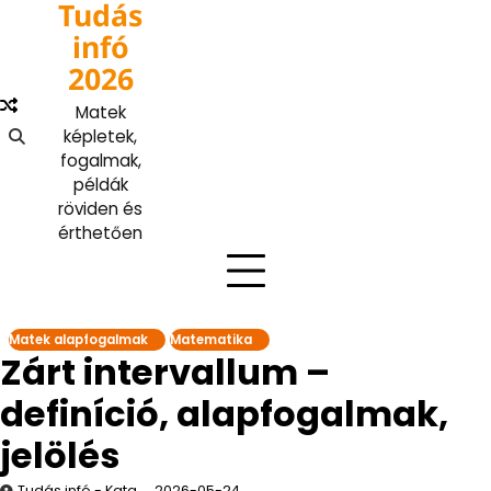
Tudás
Skip
to
infó
content
2026
Matek
képletek,
fogalmak,
példák
röviden és
érthetően
Matek alapfogalmak
Matematika
Zárt intervallum –
definíció, alapfogalmak,
jelölés
Tudás infó - Kata
2026-05-24