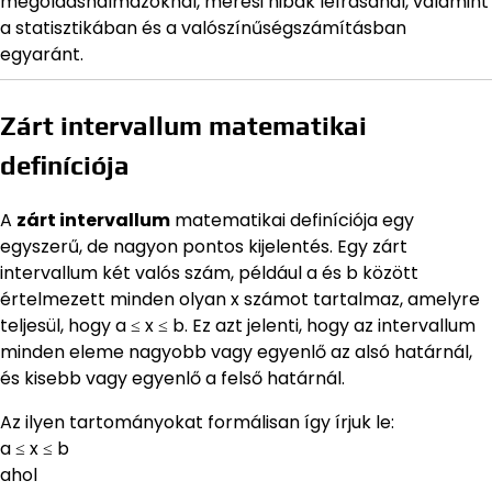
megoldáshalmazoknál, mérési hibák leírásánál, valamint
a statisztikában és a valószínűségszámításban
egyaránt.
Zárt intervallum matematikai
definíciója
A
zárt intervallum
matematikai definíciója egy
egyszerű, de nagyon pontos kijelentés. Egy zárt
intervallum két valós szám, például a és b között
értelmezett minden olyan x számot tartalmaz, amelyre
teljesül, hogy a ≤ x ≤ b. Ez azt jelenti, hogy az intervallum
minden eleme nagyobb vagy egyenlő az alsó határnál,
és kisebb vagy egyenlő a felső határnál.
Az ilyen tartományokat formálisan így írjuk le:
a ≤ x ≤ b
ahol