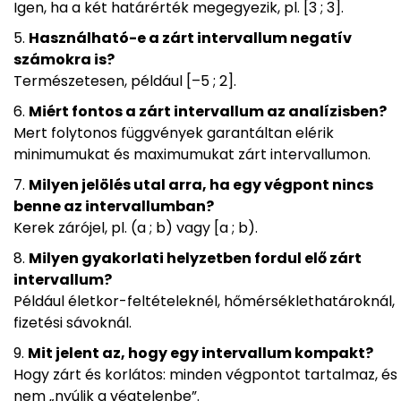
Igen, ha a két határérték megegyezik, pl. [3 ; 3].
Használható-e a zárt intervallum negatív
számokra is?
Természetesen, például [–5 ; 2].
Miért fontos a zárt intervallum az analízisben?
Mert folytonos függvények garantáltan elérik
minimumukat és maximumukat zárt intervallumon.
Milyen jelölés utal arra, ha egy végpont nincs
benne az intervallumban?
Kerek zárójel, pl. (a ; b) vagy [a ; b).
Milyen gyakorlati helyzetben fordul elő zárt
intervallum?
Például életkor-feltételeknél, hőmérséklethatároknál,
fizetési sávoknál.
Mit jelent az, hogy egy intervallum kompakt?
Hogy zárt és korlátos: minden végpontot tartalmaz, és
nem „nyúlik a végtelenbe”.