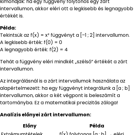
kimondják: ha egy függvény folytonos egy zárt
intervallumon, akkor eléri ott a legkisebb és legnagyobb
értékét is.
Példa:
Tekintsük az f(x) = x² függvényt a [–1 ; 2] intervallumon.
A legkisebb érték: f(0) = 0
A legnagyobb érték: f(2) = 4
Tehát a függvény eléri mindkét „szélső” értékét a zárt
intervallumon.
Az integrálásnál is a zárt intervallumok használata az
alapértelmezett: ha egy függvényt integrálunk a [a ; b]
intervallumon, akkor a két végpont is beleszámít a
tartományba. Ez a matematikai precizitás záloga!
Analízis előnyei zárt intervallumon:
Előny
Példa
Extrémumtételek
f(x) folytonos [a ; b] → eléri