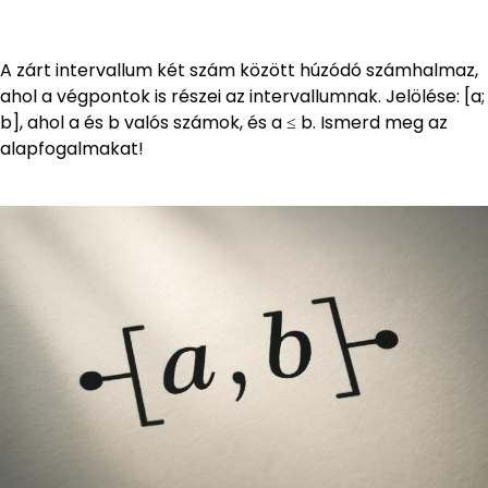
A zárt intervallum két szám között húzódó számhalmaz,
ahol a végpontok is részei az intervallumnak. Jelölése: [a;
b], ahol a és b valós számok, és a ≤ b. Ismerd meg az
alapfogalmakat!