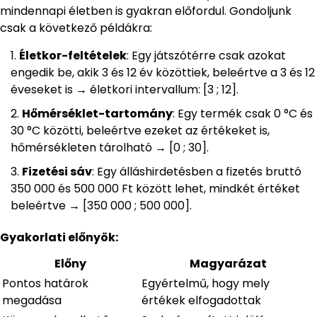
mindennapi életben is gyakran előfordul. Gondoljunk
csak a következő példákra:
Életkor-feltételek
: Egy játszótérre csak azokat
engedik be, akik 3 és 12 év közöttiek, beleértve a 3 és 12
éveseket is → életkori intervallum: [3 ; 12].
Hőmérséklet-tartomány
: Egy termék csak 0 °C és
30 °C közötti, beleértve ezeket az értékeket is,
hőmérsékleten tárolható → [0 ; 30].
Fizetési sáv
: Egy álláshirdetésben a fizetés bruttó
350 000 és 500 000 Ft között lehet, mindkét értéket
beleértve → [350 000 ; 500 000].
Gyakorlati előnyök:
Előny
Magyarázat
Pontos határok
Egyértelmű, hogy mely
megadása
értékek elfogadottak