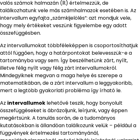
valós számok halmazán (ℝ) értelmezzük, de
találkozhatunk vele más számhalmazok esetében is. Az
intervallum egyfajta „számkijelölés”: azt mondjuk vele,
hogy mely értékeket veszünk figyelembe egy adott
összefüggésben.
Az intervallumokat többféleképpen is csoportosíthatjuk
attól függően, hogy a határpontokat belevesszük-e a
tartományba vagy sem. Így beszélhetünk zárt, nyílt,
illetve félig nyílt vagy félig zárt intervallumokról.
Mindegyiknek megvan a maga helye és szerepe a
matematikában, de a zárt intervallum a leggyakoribb,
mert a legtöbb gyakorlati probléma így írható le.
Az
intervallumok
lehetővé teszik, hogy bonyolult
összefüggéseket is ábrázoljunk, leírjunk, vagy éppen
megértsünk. A tanulás során, de a tudományos
kutatásokban is állandóan találkozunk velük – például a
függvények értelmezési tartományánál,