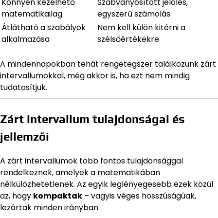
Könnyen kezelhető
Szabványosított jelölés,
matematikailag
egyszerű számolás
Átlátható a szabályok
Nem kell külön kitérni a
alkalmazása
szélsőértékekre
A mindennapokban tehát rengetegszer találkozunk zárt
intervallumokkal, még akkor is, ha ezt nem mindig
tudatosítjuk.
Zárt intervallum tulajdonságai és
jellemzői
A zárt intervallumok több fontos tulajdonsággal
rendelkeznek, amelyek a matematikában
nélkülözhetetlenek. Az egyik leglényegesebb ezek közül
az, hogy
kompaktak
– vagyis véges hosszúságúak,
lezártak minden irányban.