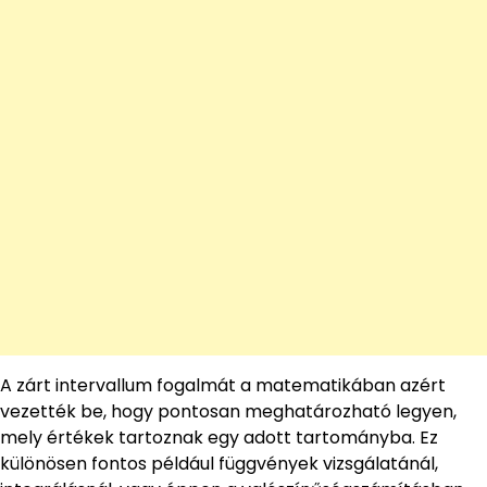
A zárt intervallum fogalmát a matematikában azért
vezették be, hogy pontosan meghatározható legyen,
mely értékek tartoznak egy adott tartományba. Ez
különösen fontos például függvények vizsgálatánál,