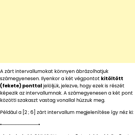
A zárt intervallumokat könnyen ábrázolhatjuk
számegyenesen. Ilyenkor a két végpontot
kitöltött
(fekete) ponttal
jelöljük, jelezve, hogy ezek is részét
képezik az intervallumnak. A számegyenesen a két pont
közötti szakaszt vastag vonallal húzzuk meg.
Például a [2 ; 6] zárt intervallum megjelenítése így néz ki:
•───────────•