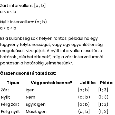
Zárt intervallum: [a ; b]
a ≤ x ≤ b
Nyílt intervallum: (a ; b)
a < x < b
Ez a különbség sok helyen fontos: például ha egy
függvény folytonosságát, vagy egy egyenlőtlenség
megoldásait vizsgáljuk. A nyílt intervallum esetén a
határok „elérhetetlenek”, míg a zárt intervallumnál
pontosan a határokig „elmehetünk”.
Összehasonlító táblázat:
Típus
Végpontok benne?
Jelölés
Példa
Zárt
Igen
[a ; b]
[1 ; 3]
Nyílt
Nem
(a ; b)
(1 ; 3)
Félig zárt
Egyik igen
[a ; b)
[1 ; 3)
Félig nyílt
Másik igen
(a ; b]
(1 ; 3]