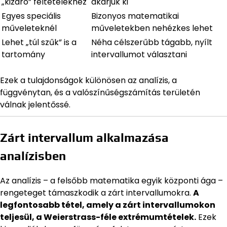
„kizáró” feltételekhez
akarjuk ki
Egyes speciális
Bizonyos matematikai
műveleteknél
műveletekben nehézkes lehet
Lehet „túl szűk” is a
Néha célszerűbb tágabb, nyílt
tartomány
intervallumot választani
Ezek a tulajdonságok különösen az analízis, a
függvénytan, és a valószínűségszámítás területén
válnak jelentőssé.
Zárt intervallum alkalmazása
analízisben
Az analízis – a felsőbb matematika egyik központi ága –
rengeteget támaszkodik a zárt intervallumokra.
A
legfontosabb tétel, amely a zárt intervallumokon
teljesül, a Weierstrass-féle extrémumtételek.
Ezek