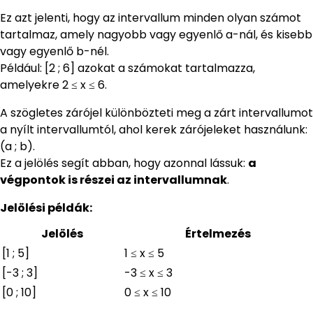
Ez azt jelenti, hogy az intervallum minden olyan számot
tartalmaz, amely nagyobb vagy egyenlő a-nál, és kisebb
vagy egyenlő b-nél.
Például: [2 ; 6] azokat a számokat tartalmazza,
amelyekre 2 ≤ x ≤ 6.
A szögletes zárójel különbözteti meg a zárt intervallumot
a nyílt intervallumtól, ahol kerek zárójeleket használunk:
(a ; b).
Ez a jelölés segít abban, hogy azonnal lássuk:
a
végpontok is részei az intervallumnak
.
Jelölési példák:
Jelölés
Értelmezés
[1 ; 5]
1 ≤ x ≤ 5
[-3 ; 3]
-3 ≤ x ≤ 3
[0 ; 10]
0 ≤ x ≤ 10