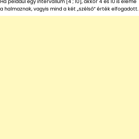
Ha például egy intervallum [4 ; 10], akkor 4 és 10 is eleme
a halmaznak, vagyis mind a két „szélső” érték elfogadott.