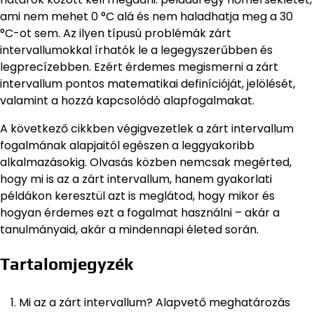
ami nem mehet 0 °C alá és nem haladhatja meg a 30
°C-ot sem. Az ilyen típusú problémák zárt
intervallumokkal írhatók le a legegyszerűbben és
legprecízebben. Ezért érdemes megismerni a zárt
intervallum pontos matematikai definícióját, jelölését,
valamint a hozzá kapcsolódó alapfogalmakat.
A következő cikkben végigvezetlek a zárt intervallum
fogalmának alapjaitól egészen a leggyakoribb
alkalmazásokig. Olvasás közben nemcsak megérted,
hogy mi is az a zárt intervallum, hanem gyakorlati
példákon keresztül azt is meglátod, hogy mikor és
hogyan érdemes ezt a fogalmat használni – akár a
tanulmányaid, akár a mindennapi életed során.
Tartalomjegyzék
Mi az a zárt intervallum? Alapvető meghatározás