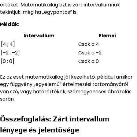
értéket. Matematikailag ezt is zárt intervallumnak
tekintjük, még ha „egypontos” is.
Példák:
Intervallum
Elemei
[4 ; 4]
Csak a 4
[–2 ; –2]
Csak a –2
[0 ; 0]
Csak a 0
Ez az eset matematikailag jól kezelhető, például amikor
egy függvény „egyelemű” értelmezési tartományáról
van szó, vagy határértékek, számegyeneses ábrázolás
során.
Összefoglalás: Zárt intervallum
lényege és jelentősége