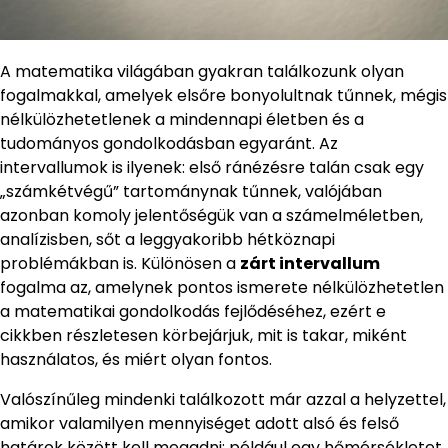
A matematika világában gyakran találkozunk olyan
fogalmakkal, amelyek elsőre bonyolultnak tűnnek, mégis
nélkülözhetetlenek a mindennapi életben és a
tudományos gondolkodásban egyaránt. Az
intervallumok is ilyenek: első ránézésre talán csak egy
„számkétvégű” tartománynak tűnnek, valójában
azonban komoly jelentőségük van a számelméletben,
analízisben, sőt a leggyakoribb hétköznapi
problémákban is. Különösen a
zárt intervallum
fogalma az, amelynek pontos ismerete nélkülözhetetlen
a matematikai gondolkodás fejlődéséhez, ezért e
cikkben részletesen körbejárjuk, mit is takar, miként
használatos, és miért olyan fontos.
Valószínűleg mindenki találkozott már azzal a helyzettel,
amikor valamilyen mennyiséget adott alsó és felső
határok között kell megadni: például egy hőmérsékletet,