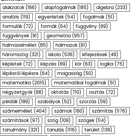
alakzatok
(166)
alapfogalmak
(185)
algebra
(233)
analízis
(119)
egyenletek
(54)
fogalmak
(51)
formulák
(72)
formák
(64)
függvény
(69)
függvények
(91)
geometria
(957)
halmazelmélet
(85)
halmazok
(61)
háromszög
(321)
iskola
(536)
kifejezések
(49)
képletek
(72)
képzés
(69)
kör
(63)
logika
(75)
lépésről lépésre
(64)
magasság
(50)
matematika
(2015)
matematikai fogalmak
(51)
négyzetgyök
(68)
oktatás
(710)
osztás
(72)
példák
(189)
szabályok
(52)
szorzás
(59)
számelmélet
(404)
számok
(160)
számítás
(1176)
számítások
(97)
szög
(109)
szögek
(114)
tanulmány
(321)
tanulás
(1116)
terület
(139)