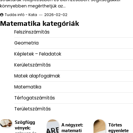
könnyebben megérthetjük az…
Tudás infó - Kata
2026-02-02
Matematika kategóriák
Felszínszámítás
Geometria
Képletek – Feladatok
Kerületszámítás
Matek alapfogalmak
Matematika
Térfogatszámítás
Területszámítás
Szögfügg
A négyzet:
Törtes
vények:
matemati
egyenlete