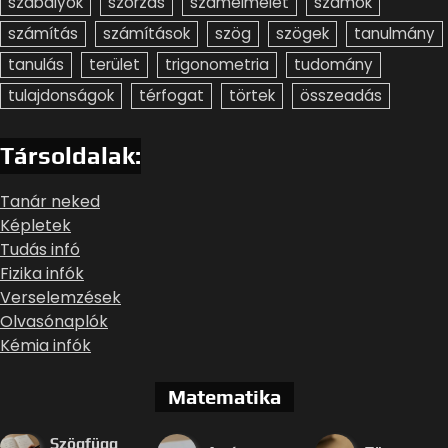
szabályok
szorzás
számelmélet
számok
számítás
számítások
szög
szögek
tanulmány
tanulás
terület
trigonometria
tudomány
tulajdonságok
térfogat
törtek
összeadás
Társoldalak:
Tanár neked
Képletek
Tudás infó
Fizika infók
Verselemzések
Olvasónaplók
Kémia infók
Matematika
Szögfügg