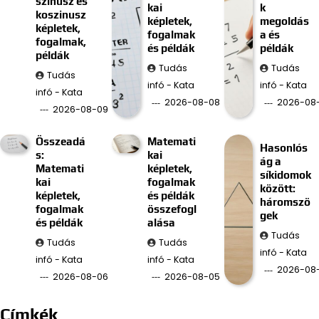
szinusz és
kai
k
koszinusz
képletek,
megoldás
képletek,
fogalmak
a és
fogalmak,
és példák
példák
példák
Tudás
Tudás
Tudás
infó - Kata
infó - Kata
infó - Kata
2026-08-08
2026-08
2026-08-09
Összeadá
Matemati
Hasonlós
s:
kai
ág a
Matemati
képletek,
síkidomok
kai
fogalmak
között:
képletek,
és példák
háromszö
fogalmak
összefogl
gek
és példák
alása
Tudás
Tudás
Tudás
infó - Kata
infó - Kata
infó - Kata
2026-08
2026-08-06
2026-08-05
Címkék