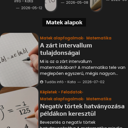
infó - Kata
2026-05-08
2026-05-12
Matek alapok
Matek alapfogalmak
Matematika
A zárt intervallum
tulajdonságai
Mi is az a zárt intervallum
matematikában? A matematika tele van
meglepően egyszerű, mégis nagyon…
Tudás infó - Kata
2026-07-02
Képletek - Feladatok
Matek alapfogalmak
Matematika
Negatív törtek hatványozása
példákon keresztül
Bevezetés a negatív törtek