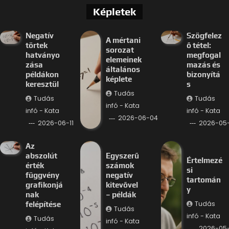
Képletek
Negatív
Szögfelez
A mértani
törtek
ő tétel:
sorozat
hatványo
megfogal
elemeinek
zása
mazás és
általános
példákon
bizonyítá
képlete
keresztül
s
Tudás
Tudás
Tudás
infó - Kata
infó - Kata
infó - Kata
2026-06-04
2026-06-11
2026-05-
Az
abszolút
Egyszerű
Értelmezé
érték
számok
si
függvény
negatív
tartomán
grafikonjá
kitevővel
y
nak
– példák
Tudás
felépítése
Tudás
infó - Kata
Tudás
infó - Kata
2026-05