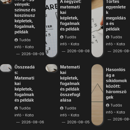
A négyzet:
Törtes
vények:
matemati
egyenlete
szinusz és
kai
k
koszinusz
képletek,
megoldás
képletek,
fogalmak
a és
fogalmak,
és példák
példák
példák
Tudás
Tudás
Tudás
infó - Kata
infó - Kata
infó - Kata
2026-08-08
2026-08
2026-08-09
Összeadá
Matemati
Hasonlós
s:
kai
ág a
Matemati
képletek,
síkidomok
kai
fogalmak
között:
képletek,
és példák
háromszö
fogalmak
összefogl
gek
és példák
alása
Tudás
Tudás
Tudás
infó - Kata
infó - Kata
infó - Kata
2026-08
2026-08-06
2026-08-05