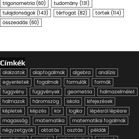
trigonometria
(60)
tudomány
(131)
tulajdonságok
(143)
térfogat
(82)
törtek
(114)
összeadás
(60)
Címkék
alakzatok
alapfogalmak
algebra
analízis
egyenletek
fogalmak
formulák
formák
függvény
függvények
geometria
halmazelmélet
halmazok
háromszög
iskola
kifejezések
képletek
képzés
kör
logika
lépésről lépésre
magasság
matematika
matematikai fogalmak
négyzetgyök
oktatás
osztás
példák