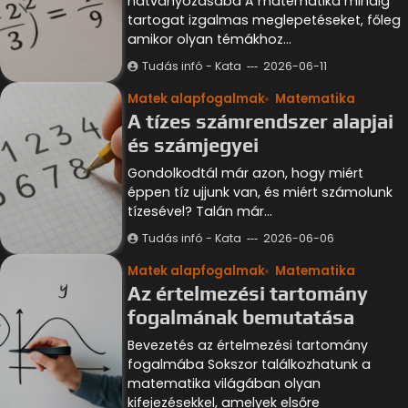
hatványozásába A matematika mindig
tartogat izgalmas meglepetéseket, főleg
amikor olyan témákhoz…
Tudás infó - Kata
2026-06-11
Matek alapfogalmak
Matematika
A tízes számrendszer alapjai
és számjegyei
Gondolkodtál már azon, hogy miért
éppen tíz ujjunk van, és miért számolunk
tízesével? Talán már…
Tudás infó - Kata
2026-06-06
Matek alapfogalmak
Matematika
Az értelmezési tartomány
fogalmának bemutatása
Bevezetés az értelmezési tartomány
fogalmába Sokszor találkozhatunk a
matematika világában olyan
kifejezésekkel, amelyek elsőre