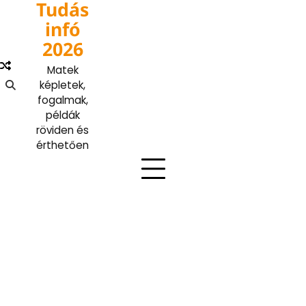
Tudás
Skip
to
infó
content
2026
Matek
képletek,
fogalmak,
példák
röviden és
érthetően