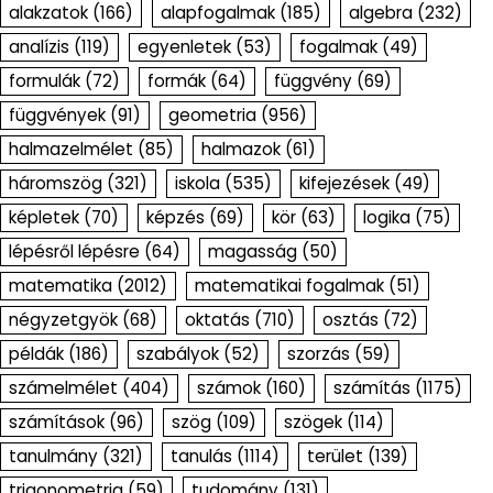
alakzatok
(166)
alapfogalmak
(185)
algebra
(232)
analízis
(119)
egyenletek
(53)
fogalmak
(49)
formulák
(72)
formák
(64)
függvény
(69)
függvények
(91)
geometria
(956)
halmazelmélet
(85)
halmazok
(61)
háromszög
(321)
iskola
(535)
kifejezések
(49)
képletek
(70)
képzés
(69)
kör
(63)
logika
(75)
lépésről lépésre
(64)
magasság
(50)
matematika
(2012)
matematikai fogalmak
(51)
négyzetgyök
(68)
oktatás
(710)
osztás
(72)
példák
(186)
szabályok
(52)
szorzás
(59)
számelmélet
(404)
számok
(160)
számítás
(1175)
számítások
(96)
szög
(109)
szögek
(114)
tanulmány
(321)
tanulás
(1114)
terület
(139)
trigonometria
(59)
tudomány
(131)