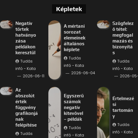
Képletek
Negatív
Szögfelez
A mértani
törtek
ő tétel:
sorozat
hatványo
megfogal
elemeinek
zása
mazás és
általános
példákon
bizonyítá
képlete
keresztül
s
Tudás
Tudás
Tudás
infó - Kata
infó - Kata
infó - Kata
2026-06-04
2026-06-11
2026-05-
Az
abszolút
Egyszerű
Értelmezé
érték
számok
si
függvény
negatív
tartomán
grafikonjá
kitevővel
y
nak
– példák
Tudás
felépítése
Tudás
infó - Kata
Tudás
infó - Kata