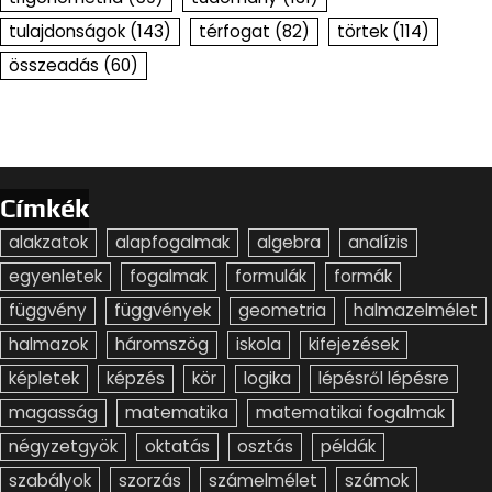
tulajdonságok
(143)
térfogat
(82)
törtek
(114)
összeadás
(60)
Címkék
alakzatok
alapfogalmak
algebra
analízis
egyenletek
fogalmak
formulák
formák
függvény
függvények
geometria
halmazelmélet
halmazok
háromszög
iskola
kifejezések
képletek
képzés
kör
logika
lépésről lépésre
magasság
matematika
matematikai fogalmak
négyzetgyök
oktatás
osztás
példák
szabályok
szorzás
számelmélet
számok