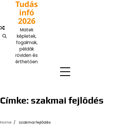
Tudás
Skip
to
infó
content
2026
Matek
képletek,
fogalmak,
példák
röviden és
érthetően
Címke:
szakmai fejlődés
Home
szakmai fejlődés