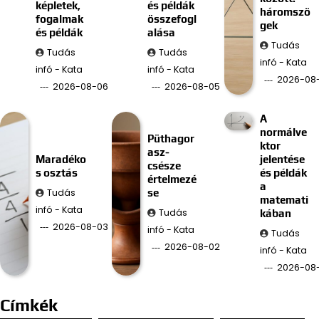
képletek,
és példák
háromszö
fogalmak
összefogl
gek
és példák
alása
Tudás
Tudás
Tudás
infó - Kata
infó - Kata
infó - Kata
2026-08
2026-08-06
2026-08-05
A
normálve
Püthagor
ktor
asz-
Maradéko
jelentése
csésze
s osztás
és példák
értelmezé
a
Tudás
se
matemati
infó - Kata
Tudás
kában
2026-08-03
infó - Kata
Tudás
2026-08-02
infó - Kata
2026-08
Címkék