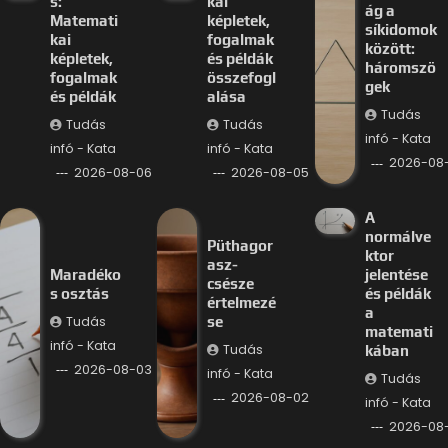
s:
kai
ág a
Matemati
képletek,
síkidomok
kai
fogalmak
között:
képletek,
és példák
háromszö
fogalmak
összefogl
gek
és példák
alása
Tudás
Tudás
Tudás
infó - Kata
infó - Kata
infó - Kata
2026-08
2026-08-06
2026-08-05
A
normálve
Püthagor
ktor
asz-
Maradéko
jelentése
csésze
s osztás
és példák
értelmezé
a
Tudás
se
matemati
infó - Kata
Tudás
kában
2026-08-03
infó - Kata
Tudás
2026-08-02
infó - Kata
2026-08