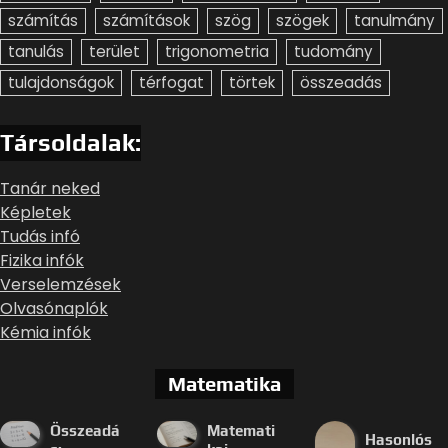
számítás
számítások
szög
szögek
tanulmány
tanulás
terület
trigonometria
tudomány
tulajdonságok
térfogat
törtek
összeadás
Társoldalak:
Tanár neked
Képletek
Tudás infó
Fizika infók
Verselemzések
Olvasónaplók
Kémia infók
Matematika
Összeadá
Matemati
Hasonlós