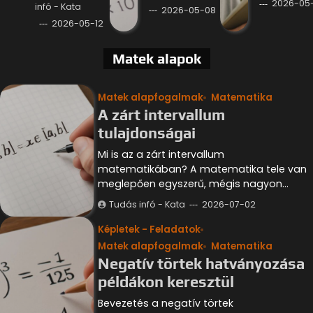
2026-05
infó - Kata
2026-05-08
2026-05-12
Matek alapok
Matek alapfogalmak
Matematika
A zárt intervallum
tulajdonságai
Mi is az a zárt intervallum
matematikában? A matematika tele van
meglepően egyszerű, mégis nagyon…
Tudás infó - Kata
2026-07-02
Képletek - Feladatok
Matek alapfogalmak
Matematika
Negatív törtek hatványozása
példákon keresztül
Bevezetés a negatív törtek