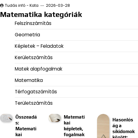
Tudás infó - Kata
2026-03-28
Matematika kategóriák
Felszínszámítás
Geometria
Képletek – Feladatok
Kerületszámítás
Matek alapfogalmak
Matematika
Térfogatszámítás
Területszámítás
Összeadá
Matemati
Hasonlós
s:
kai
ág a
Matemati
képletek,
síkidomok
kai
fogalmak
között: