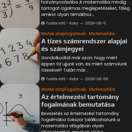
hatványozásába A matematika mindig
tartogat izgalmas meglepetéseket, főleg
amikor olyan témákhoz…
Tudás infó - Kata
2026-06-11
Matek alapfogalmak
Matematika
A tízes számrendszer alapjai
és számjegyei
Gondolkodtál már azon, hogy miért
éppen tíz ujjunk van, és miért számolunk
tízesével? Talán már…
Tudás infó - Kata
2026-06-06
Matek alapfogalmak
Matematika
Az értelmezési tartomány
fogalmának bemutatása
Bevezetés az értelmezési tartomány
fogalmába Sokszor találkozhatunk a
matematika világában olyan
kifejezésekkel, amelyek elsőre