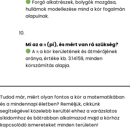
Forgó alkatrészek, bolygók mozgása,
hullámok modellezése mind a kör fogalmán
alapulnak.
Mi az a π (pí), és mért van rá szükség?
A π a kör kerületének és átmérőjének
aránya, értéke kb. 3.14159, minden
körszámítás alapja.
Tudod már, miért olyan fontos a kör a matematikában
és a mindennapi életben? Reméljük, cikkünk
segítségével közelebb kerültél ehhez a varázslatos
síkidomhoz és bátrabban alkalmazod majd a körhöz
kapcsolódó ismereteket minden területen!