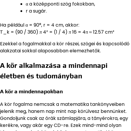
α a középponti szög fokokban,
r a sugár.
Ha például α = 90°, r = 4 cm, akkor:
T_k = (90 / 360)
π
4² = (1 / 4)
π
16 = 4π ≈ 12.57 cm²
Ezekkel a fogalmakkal a kör részei, szögei és kapcsolódó
alakzatai sokkal alaposabban elemezhetők.
A kör alkalmazása a mindennapi
életben és tudományban
A kör a mindennapokban
A kör fogalma nemcsak a matematika tankönyveiben
jelenik meg, hanem nap mint nap körülvesz bennünket.
Gondoljunk csak az órák számlapjára, a tányérokra, egy
kerékre, vagy akár egy CD-re. Ezek mind-mind olyan