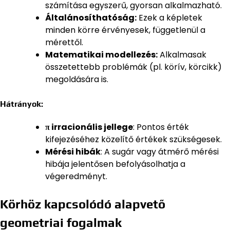
számítása egyszerű, gyorsan alkalmazható.
Általánosíthatóság:
Ezek a képletek
minden körre érvényesek, függetlenül a
mérettől.
Matematikai modellezés:
Alkalmasak
összetettebb problémák (pl. körív, körcikk)
megoldására is.
Hátrányok:
π irracionális jellege
: Pontos érték
kifejezéséhez közelítő értékek szükségesek.
Mérési hibák
: A sugár vagy átmérő mérési
hibája jelentősen befolyásolhatja a
végeredményt.
Körhöz kapcsolódó alapvető
geometriai fogalmak