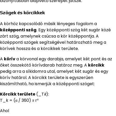
bizonyításban alapvető szerepet játszik.
Szögek és körcikkek
A körhöz kapcsolódó másik lényeges fogalom a
középponti szög
. Egy középponti szög két sugár közé
zárt szög, amelynek csúcsa a kör középpontja. A
középponti szögek segítségével határozható meg a
körívek hossza és a körcikkek területe.
A
körív
a körvonal egy darabja, amelyet két pont és az
őket összekötő körívdarab határoz meg. A
körcikk
pedig arra a síkidomra utal, amelyet két sugár és egy
körív határol. A körcikk területe is egyszerűen
kiszámítható, ha ismerjük a középponti szöget:
Körcikk területe
(_T
k
):
T_k = (α / 360)
π
r²
Ahol