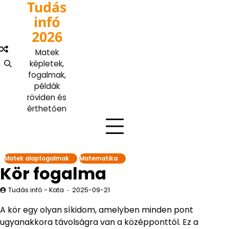
Tudás
Skip
to
infó
content
2026
Matek
képletek,
fogalmak,
példák
röviden és
érthetően
Matek alapfogalmak
Matematika
Kör fogalma
Tudás infó - Kata
2025-09-21
A kör egy olyan síkidom, amelyben minden pont
ugyanakkora távolságra van a középponttól. Ez a