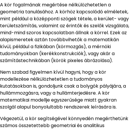
A kör fogalmának megértése nélkülözhetetlen a
geometria tanulásához. A körhöz kapcsolódó elméletek,
mint például a középponti szögek tétele, a kerület- vagy
területszámítás, valamint az érintők és szelők vizsgálata,
mind-mind szoros kapcsolatban állnak a körrel. Ezek az
alapismeretek aztán továbbvihetők a matematikán
kívül, például a fizikában (körmozgás), a mérnöki
tudományokban (kerékkonstrukciók), vagy akár a
számítástechnikában (körök pixeles ábrázolása).
Nem szabad figyelmen kívül hagyni, hogy a kör
modellezése nélkülözhetetlen a tudományos
kutatásokban is, gondoljunk csak a bolygók pályájára, a
hullámmozgásra, vagy a hullámterjedésre. A kör
matematikai modellje egyszerűsége miatt gyakran
szolgál alapul bonyolultabb rendszerek leírására is.
Végezetül, a kör segítségével könnyedén megérthetünk
számos összetettebb geometriai és analitikus