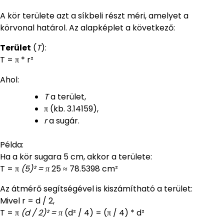
A kör területe azt a síkbeli részt méri, amelyet a
körvonal határol. Az alapképlet a következő:
Terület
(
T
):
T = π * r²
Ahol:
T
a terület,
π (kb. 3.14159),
r
a sugár.
Példa:
Ha a kör sugara 5 cm, akkor a területe:
T = π
(5)² = π
25 ≈ 78.5398 cm²
Az átmérő segítségével is kiszámítható a terület:
Mivel r = d / 2,
T = π
(d / 2)² = π
(d² / 4) = (π / 4) * d²