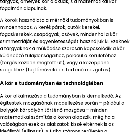
tárgyak, amelyek kör alakúak, s a matematikai kör
fogalmán alapulnak.
A körök használata a mérnöki tudományokban is
mindennapos. A kerékpárok, autók kerekei,
fogaskerekek, csapágyak, csövek, mindenhol a kör
szimmetriáját és egyenletességét használjuk ki. Ezeknek
a tárgyaknak a működése szorosan kapcsolódik a kör
különböző tulajdonságaihoz, például a kerületéhez
(forgás közben megtett út), vagy a középponti
szögekhez (hajtóművekben történő mozgatás).
A kör a tudományban és technológiában
A kör alkalmazása a tudományban is kiemelkedő. Az
égitestek mozgásának modellezése során – például a
bolygók körpályán történő mozgása – minden
matematikai számítás a körön alapszik, még ha a
valóságban ezek az alakzatok kissé eltérnek is az
ideálistól (ellipszis). A fizika számos területén a