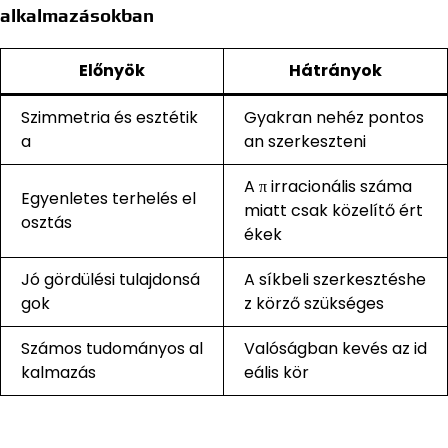
alkalmazásokban
Előnyök
Hátrányok
Szimmetria és esztétik
Gyakran nehéz pontos
a
an szerkeszteni
A π irracionális száma
Egyenletes terhelés el
miatt csak közelítő ért
osztás
ékek
Jó gördülési tulajdonsá
A síkbeli szerkesztéshe
gok
z körző szükséges
Számos tudományos al
Valóságban kevés az id
kalmazás
eális kör