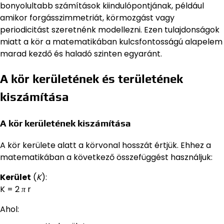
bonyolultabb számítások kiindulópontjának, például
amikor forgásszimmetriát, körmozgást vagy
periodicitást szeretnénk modellezni. Ezen tulajdonságok
miatt a kör a matematikában kulcsfontosságú alapelem
marad kezdő és haladó szinten egyaránt.
A kör kerületének és területének
kiszámítása
A kör kerületének kiszámítása
A kör kerülete alatt a körvonal hosszát értjük. Ehhez a
matematikában a következő összefüggést használjuk:
Kerület
(
K
):
K = 2
π
r
Ahol: