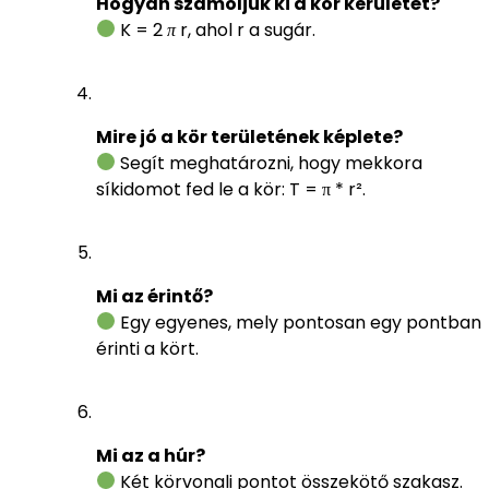
Hogyan számoljuk ki a kör kerületét?
K = 2
π
r, ahol r a sugár.
Mire jó a kör területének képlete?
Segít meghatározni, hogy mekkora
síkidomot fed le a kör: T = π * r².
Mi az érintő?
Egy egyenes, mely pontosan egy pontban
érinti a kört.
Mi az a húr?
Két körvonali pontot összekötő szakasz.