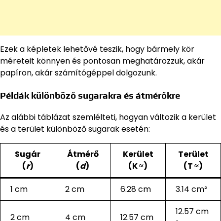
Ezek a képletek lehetővé teszik, hogy bármely kör
méreteit könnyen és pontosan meghatározzuk, akár
papíron, akár számítógéppel dolgozunk.
Példák különböző sugarakra és átmérőkre
Az alábbi táblázat szemlélteti, hogyan változik a kerület
és a terület különböző sugarak esetén:
Sugár
Átmérő
Kerület
Terület
(
r
)
(
d
)
(K ≈)
(T ≈)
1 cm
2 cm
6.28 cm
3.14 cm²
12.57 cm
2 cm
4 cm
12.57 cm