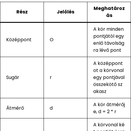
Meghatároz
Rész
Jelölés
ás
A kör minden
pontjától egy
Középpont
O
enlő távolság
ra lévő pont
A középpont
ot a körvonal
Sugár
r
egy pontjával
összekötő sz
akasz
A kör átmérőj
Átmérő
d
e, d = 2 * r
A körvonal ké