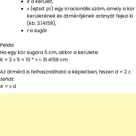
K
a kerület,
π (ejtsd: pí) egy irracionális szám, amely a kör
kerületének és átmérőjének arányát fejezi ki
(kb. 3.14159),
r
a sugár.
Példa:
Ha egy kör sugara 5 cm, akkor a kerülete:
K = 2
π
5 = 10 * π ≈ 31.4159 cm
Az átmérő is felhasználható a képletben, hiszen d = 2
r,
tehát:
K = π
d