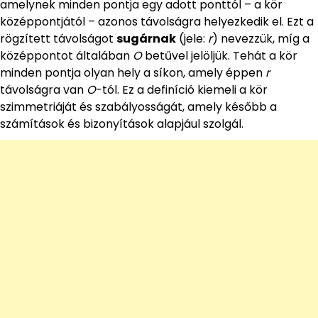
amelynek minden pontja egy adott ponttól – a kör
középpontjától – azonos távolságra helyezkedik el. Ezt a
rögzített távolságot
sugárnak
(jele:
r
) nevezzük, míg a
középpontot általában
O
betűvel jelöljük. Tehát a kör
minden pontja olyan hely a síkon, amely éppen
r
távolságra van
O
-tól. Ez a definíció kiemeli a kör
szimmetriáját és szabályosságát, amely később a
számítások és bizonyítások alapjául szolgál.