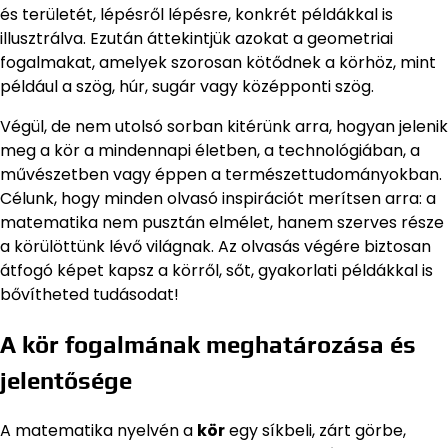
és területét, lépésről lépésre, konkrét példákkal is
illusztrálva. Ezután áttekintjük azokat a geometriai
fogalmakat, amelyek szorosan kötődnek a körhöz, mint
például a szög, húr, sugár vagy középponti szög.
Végül, de nem utolsó sorban kitérünk arra, hogyan jelenik
meg a kör a mindennapi életben, a technológiában, a
művészetben vagy éppen a természettudományokban.
Célunk, hogy minden olvasó inspirációt merítsen arra: a
matematika nem pusztán elmélet, hanem szerves része
a körülöttünk lévő világnak. Az olvasás végére biztosan
átfogó képet kapsz a körről, sőt, gyakorlati példákkal is
bővítheted tudásodat!
A kör fogalmának meghatározása és
jelentősége
A matematika nyelvén a
kör
egy síkbeli, zárt görbe,