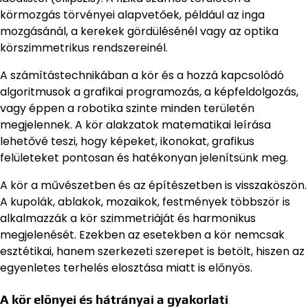
körmozgás törvényei alapvetőek, például az inga
mozgásánál, a kerekek gördülésénél vagy az optika
körszimmetrikus rendszereinél.
A számítástechnikában a kör és a hozzá kapcsolódó
algoritmusok a grafikai programozás, a képfeldolgozás,
vagy éppen a robotika szinte minden területén
megjelennek. A kör alakzatok matematikai leírása
lehetővé teszi, hogy képeket, ikonokat, grafikus
felületeket pontosan és hatékonyan jelenítsünk meg.
A kör a művészetben és az építészetben is visszaköszön.
A kupolák, ablakok, mozaikok, festmények többször is
alkalmazzák a kör szimmetriáját és harmonikus
megjelenését. Ezekben az esetekben a kör nemcsak
esztétikai, hanem szerkezeti szerepet is betölt, hiszen az
egyenletes terhelés elosztása miatt is előnyös.
A kör előnyei és hátrányai a gyakorlati