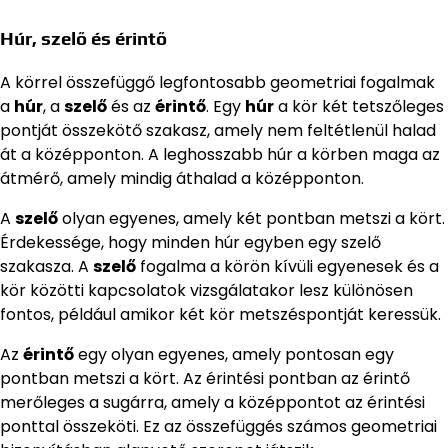
Húr, szelő és érintő
A körrel összefüggő legfontosabb geometriai fogalmak
a
húr
, a
szelő
és az
érintő
. Egy
húr
a kör két tetszőleges
pontját összekötő szakasz, amely nem feltétlenül halad
át a középponton. A leghosszabb húr a körben maga az
átmérő, amely mindig áthalad a középponton.
A
szelő
olyan egyenes, amely két pontban metszi a kört.
Érdekessége, hogy minden húr egyben egy szelő
szakasza. A
szelő
fogalma a körön kívüli egyenesek és a
kör közötti kapcsolatok vizsgálatakor lesz különösen
fontos, például amikor két kör metszéspontját keressük.
Az
érintő
egy olyan egyenes, amely pontosan egy
pontban metszi a kört. Az érintési pontban az érintő
merőleges a sugárra, amely a középpontot az érintési
ponttal összeköti. Ez az összefüggés számos geometriai