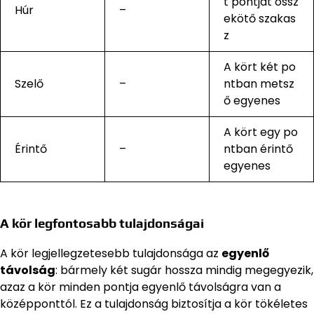
t pontját össz
Húr
–
ekötő szakas
z
A kört két po
Szelő
–
ntban metsz
ő egyenes
A kört egy po
Érintő
–
ntban érintő
egyenes
A kör legfontosabb tulajdonságai
A kör legjellegzetesebb tulajdonsága az
egyenlő
távolság
: bármely két sugár hossza mindig megegyezik,
azaz a kör minden pontja egyenlő távolságra van a
középponttól. Ez a tulajdonság biztosítja a kör tökéletes