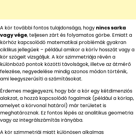
A kör további fontos tulajdonsága, hogy
nincs sarka
vagy vége
, teljesen zárt és folyamatos görbe. Emiatt a
körhöz kapcsolódó matematikai problémák gyakran
ciklikus jellegűek – például amikor a körív hosszát vagy a
kör szögeit vizsgáljuk. A kör szimmetriája révén a
különböző pontok közötti távolságok, illetve az átmérő
felezése, negyedelése mindig azonos módon történik,
ami leegyszerűsíti a számításokat.
Érdemes megjegyezni, hogy bár a kör egy kétdimenziós
alakzat, a hozzá kapcsolódó fogalmak (például a körlap,
amelyet a körvonal határol) már területet is
meghatároznak. Ez fontos lépés az analitikus geometria
vagy az integrálszámítás irányába.
A kör szimmetriái miatt különösen alkalmas