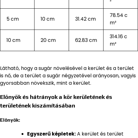
²
78.54 c
5 cm
10 cm
31.42 cm
m²
314.16 c
10 cm
20 cm
62.83 cm
m²
Látható, hogy a sugár növelésével a kerület és a terület
is nő, de a terület a sugár négyzetével arányosan, vagyis
gyorsabban növekszik, mint a kerület.
Előnyök és hátrányok a kör kerületének és
területének kiszámításában
Előnyök:
Egyszerű képletek:
A kerület és terület