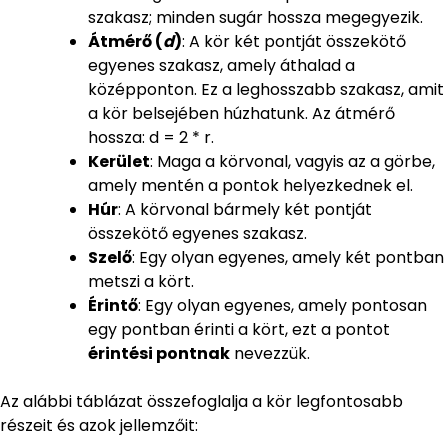
szakasz; minden sugár hossza megegyezik.
Átmérő (
d
)
: A kör két pontját összekötő
egyenes szakasz, amely áthalad a
középponton. Ez a leghosszabb szakasz, amit
a kör belsejében húzhatunk. Az átmérő
hossza: d = 2 * r.
Kerület
: Maga a körvonal, vagyis az a görbe,
amely mentén a pontok helyezkednek el.
Húr
: A körvonal bármely két pontját
összekötő egyenes szakasz.
Szelő
: Egy olyan egyenes, amely két pontban
metszi a kört.
Érintő
: Egy olyan egyenes, amely pontosan
egy pontban érinti a kört, ezt a pontot
érintési pontnak
nevezzük.
Az alábbi táblázat összefoglalja a kör legfontosabb
részeit és azok jellemzőit: