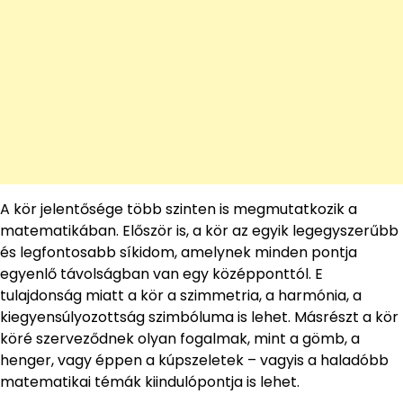
A kör jelentősége több szinten is megmutatkozik a
matematikában. Először is, a kör az egyik legegyszerűbb
és legfontosabb síkidom, amelynek minden pontja
egyenlő távolságban van egy középponttól. E
tulajdonság miatt a kör a szimmetria, a harmónia, a
kiegyensúlyozottság szimbóluma is lehet. Másrészt a kör
köré szerveződnek olyan fogalmak, mint a gömb, a
henger, vagy éppen a kúpszeletek – vagyis a haladóbb
matematikai témák kiindulópontja is lehet.