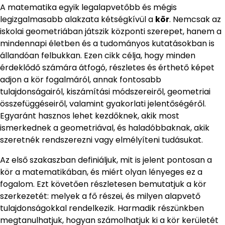
A matematika egyik legalapvetőbb és mégis
legizgalmasabb alakzata kétségkívül a
kör
. Nemcsak az
iskolai geometriában játszik központi szerepet, hanem a
mindennapi életben és a tudományos kutatásokban is
állandóan felbukkan. Ezen cikk célja, hogy minden
érdeklődő számára átfogó, részletes és érthető képet
adjon a kör fogalmáról, annak fontosabb
tulajdonságairól, kiszámítási módszereiről, geometriai
összefüggéseiről, valamint gyakorlati jelentőségéről.
Egyaránt hasznos lehet kezdőknek, akik most
ismerkednek a geometriával, és haladóbbaknak, akik
szeretnék rendszerezni vagy elmélyíteni tudásukat.
Az első szakaszban definiáljuk, mit is jelent pontosan a
kör a matematikában, és miért olyan lényeges ez a
fogalom. Ezt követően részletesen bemutatjuk a kör
szerkezetét: melyek a fő részei, és milyen alapvető
tulajdonságokkal rendelkezik. Harmadik részünkben
megtanulhatjuk, hogyan számolhatjuk ki a kör kerületét