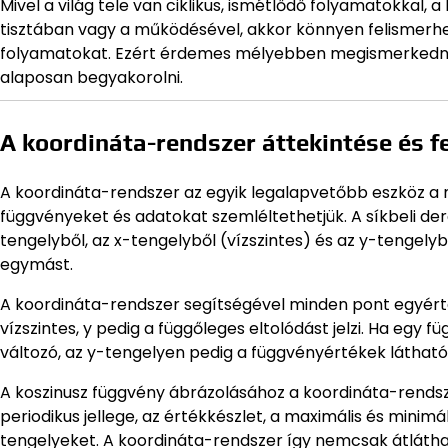
Mivel a világ tele van ciklikus, ismétlődő folyamatokkal
tisztában vagy a működésével, akkor könnyen felismerhet
folyamatokat. Ezért érdemes mélyebben megismerkedni v
alaposan begyakorolni.
A koordináta-rendszer áttekintése és f
A koordináta-rendszer az egyik legalapvetőbb eszköz a 
függvényeket és adatokat szemléltethetjük. A síkbeli 
tengelyből, az x-tengelyből (vízszintes) és az y-tengely
egymást.
A koordináta-rendszer segítségével minden pont egyért
vízszintes, y pedig a függőleges eltolódást jelzi. Ha egy
változó, az y-tengelyen pedig a függvényértékek látható
A koszinusz függvény ábrázolásához a koordináta-rendszer 
periodikus jellege, az értékkészlet, a maximális és minimá
tengelyeket. A koordináta-rendszer így nemcsak átláth