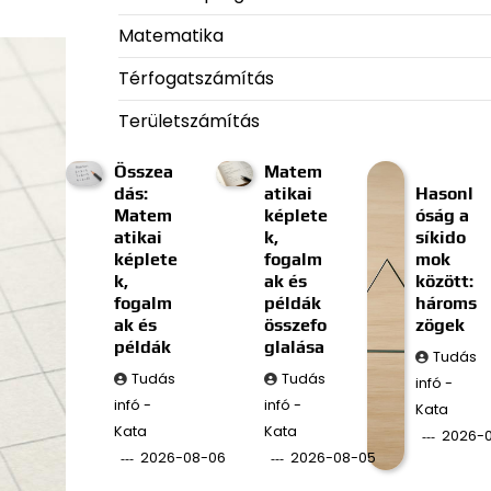
Matematika
Térfogatszámítás
Területszámítás
Összea
Matem
dás:
atikai
Hasonl
Matem
képlete
óság a
atikai
k,
síkido
képlete
fogalm
mok
k,
ak és
között:
fogalm
példák
hároms
ak és
összefo
zögek
példák
glalása
Tudás
Tudás
Tudás
infó -
infó -
infó -
Kata
Kata
Kata
2026-
2026-08-06
2026-08-05