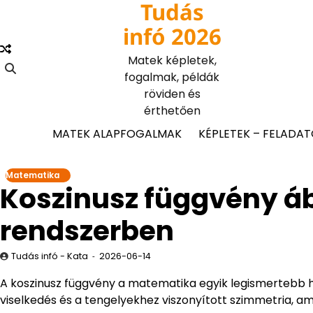
Tudás
Skip
to
infó 2026
content
Matek képletek,
fogalmak, példák
röviden és
érthetően
MATEK ALAPFOGALMAK
KÉPLETEK – FELADA
Matematika
Koszinusz függvény áb
rendszerben
Tudás infó - Kata
2026-06-14
A koszinusz függvény a matematika egyik legismertebb hu
viselkedés és a tengelyekhez viszonyított szimmetria, am