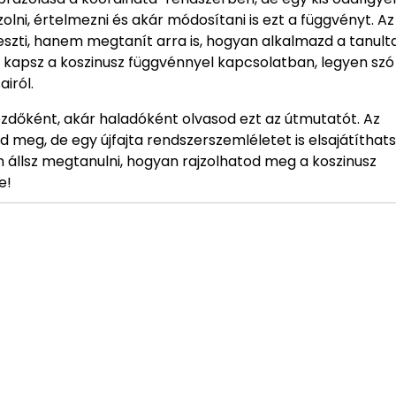
lni, értelmezni és akár módosítani is ezt a függvényt. Az
zti, hanem megtanít arra is, hogyan alkalmazd a tanult
kapsz a koszinusz függvénnyel kapcsolatban, legyen szó
iról.
ezdőként, akár haladóként olvasod ezt az útmutatót. Az
meg, de egy újfajta rendszerszemléletet is elsajátíthats
 állsz megtanulni, hogyan rajzolhatod meg a koszinusz
e!