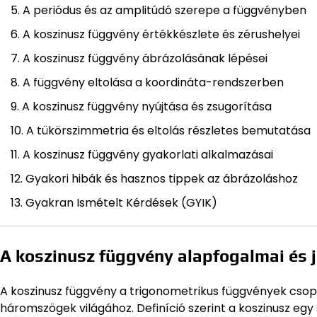
A periódus és az amplitúdó szerepe a függvényben
A koszinusz függvény értékkészlete és zérushelyei
A koszinusz függvény ábrázolásának lépései
A függvény eltolása a koordináta-rendszerben
A koszinusz függvény nyújtása és zsugorítása
A tükörszimmetria és eltolás részletes bemutatása
A koszinusz függvény gyakorlati alkalmazásai
Gyakori hibák és hasznos tippek az ábrázoláshoz
Gyakran Ismételt Kérdések (GYIK)
A koszinusz függvény alapfogalmai és 
A koszinusz függvény a trigonometrikus függvények csop
háromszögek világához. Definíció szerint a koszinusz egy