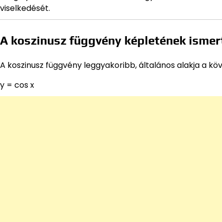
viselkedését.
A koszinusz függvény képletének ismer
A koszinusz függvény leggyakoribb, általános alakja a kö
y = cos x