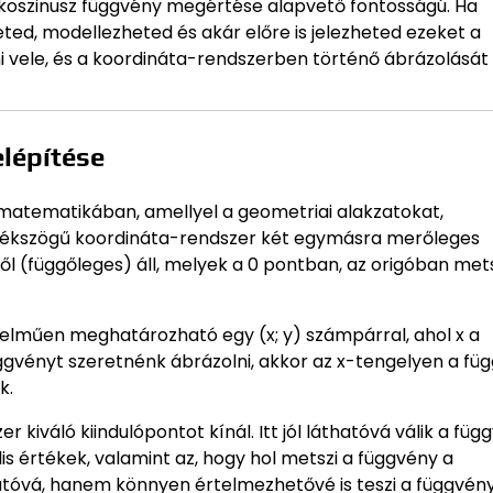
, a koszinusz függvény megértése alapvető fontosságú. Ha
ed, modellezheted és akár előre is jelezheted ezeket a
ele, és a koordináta-rendszerben történő ábrázolását 
elépítése
matematikában, amellyel a geometriai alakzatokat,
derékszögű koordináta-rendszer két egymásra merőleges
ből (függőleges) áll, melyek a 0 pontban, az origóban met
elműen meghatározható egy (x; y) számpárral, ahol x a
 függvényt szeretnénk ábrázolni, akkor az x-tengelyen a fü
k.
kiváló kiindulópontot kínál. Itt jól láthatóvá válik a füg
lis értékek, valamint az, hogy hol metszi a függvény a
atóvá, hanem könnyen értelmezhetővé is teszi a függvén