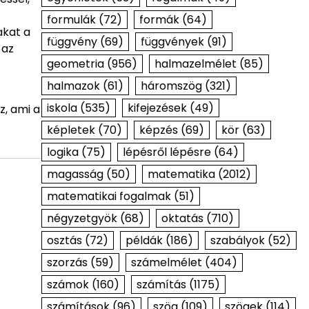
formulák
(72)
formák
(64)
akat a
függvény
(69)
függvények
(91)
 az
geometria
(956)
halmazelmélet
(85)
halmazok
(61)
háromszög
(321)
iskola
(535)
kifejezések
(49)
z, ami a
képletek
(70)
képzés
(69)
kör
(63)
logika
(75)
lépésről lépésre
(64)
magasság
(50)
matematika
(2012)
matematikai fogalmak
(51)
négyzetgyök
(68)
oktatás
(710)
osztás
(72)
példák
(186)
szabályok
(52)
szorzás
(59)
számelmélet
(404)
számok
(160)
számítás
(1175)
számítások
(96)
szög
(109)
szögek
(114)