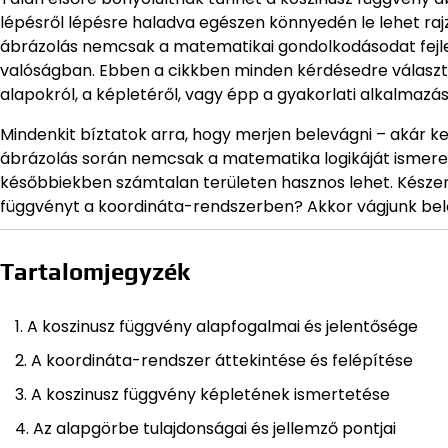
lépésről lépésre haladva egészen könnyedén le lehet rajzo
ábrázolás nemcsak a matematikai gondolkodásodat fejles
valóságban. Ebben a cikkben minden kérdésedre választ 
alapokról, a képletéről, vagy épp a gyakorlati alkalmazása
Mindenkit bíztatok arra, hogy merjen belevágni – akár k
ábrázolás során nemcsak a matematika logikáját ismered 
későbbiekben számtalan területen hasznos lehet. Készen
függvényt a koordináta-rendszerben? Akkor vágjunk bel
Tartalomjegyzék
A koszinusz függvény alapfogalmai és jelentősége
A koordináta-rendszer áttekintése és felépítése
A koszinusz függvény képletének ismertetése
Az alapgörbe tulajdonságai és jellemző pontjai