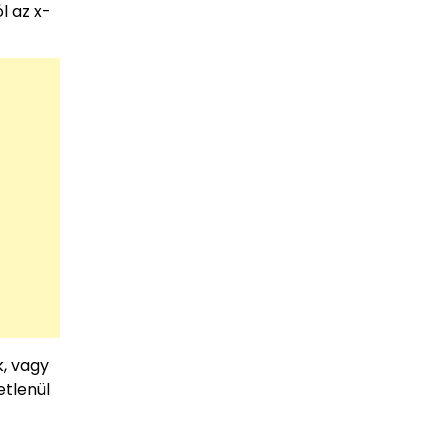
l az x-
, vagy
etlenül