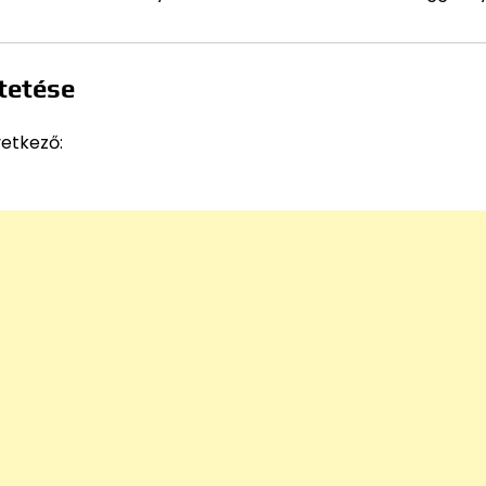
tetése
vetkező: