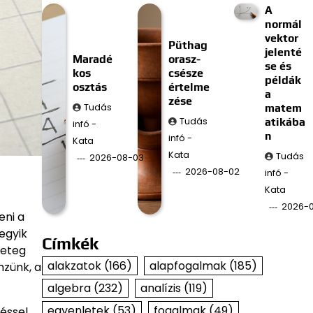
A
normál
vektor
Püthag
jelenté
Maradé
orasz-
se és
kos
csésze
példák
osztás
értelme
a
zése
Tudás
matem
Tudás
atikába
infó -
n
infó -
Kata
Kata
Tudás
2026-08-03
2026-08-02
infó -
Kata
2026-
eni a
egyik
Címkék
geteg
alakzatok
(166)
alapfogalmak
(185)
mzünk, a
algebra
(232)
analízis
(119)
egyenletek
(53)
fogalmak
(49)
éssel,