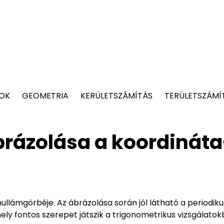
TOK
GEOMETRIA
KERÜLETSZÁMÍTÁS
TERÜLETSZÁMÍ
rázolása a koordináta
llámgörbéje. Az ábrázolása során jól látható a periodiku
ely fontos szerepet játszik a trigonometrikus vizsgálatok