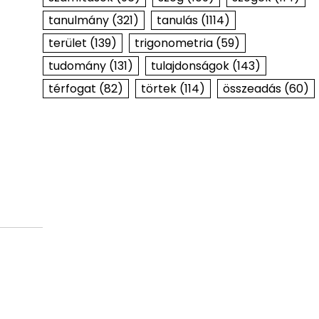
tanulmány
(321)
tanulás
(1114)
terület
(139)
trigonometria
(59)
tudomány
(131)
tulajdonságok
(143)
térfogat
(82)
törtek
(114)
összeadás
(60)