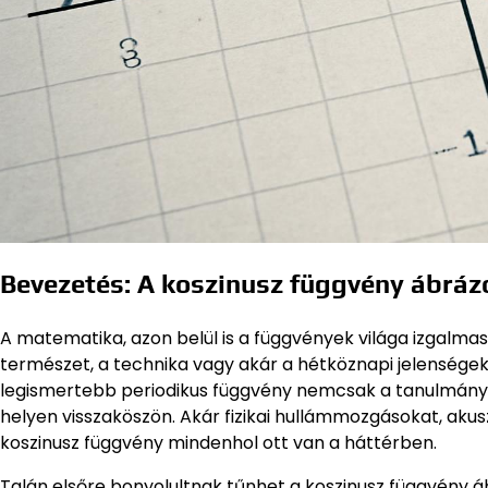
Bevezetés: A koszinusz függvény ábráz
A matematika, azon belül is a függvények világa izgalma
természet, a technika vagy akár a hétköznapi jelenségek 
legismertebb periodikus függvény nemcsak a tanulmánya
helyen visszaköszön. Akár fizikai hullámmozgásokat, ak
koszinusz függvény mindenhol ott van a háttérben.
Talán elsőre bonyolultnak tűnhet a koszinusz függvény á