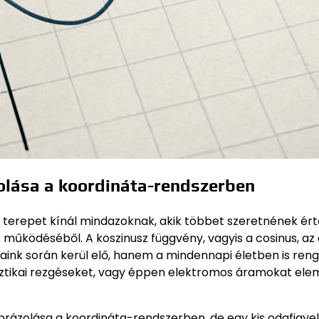
olása a koordináta-rendszerben
s terepet kínál mindazoknak, akik többet szeretnének ért
működéséből. A koszinusz függvény, vagyis a cosinus, az 
ink során kerül elő, hanem a mindennapi életben is ren
usztikai rezgéseket, vagy éppen elektromos áramokat ele
brázolása a koordináta-rendszerben, de egy kis odafigyel