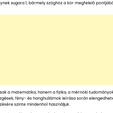
melynek sugara 1, bármely szöghöz a kör megfelelő pontjábó
sak a matematika, hanem a fizika, a mérnöki tudományok
zgések, fény- és hanghullámok leírása során elengedhet
ezésére szinte mindenhol használjuk.