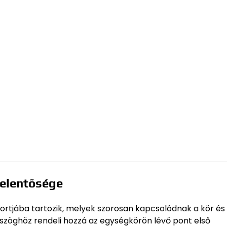
jelentősége
ortjába tartozik, melyek szorosan kapcsolódnak a kör és
 szöghöz rendeli hozzá az egységkörön lévő pont első