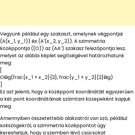
Vegyünk például egy szakaszt, amelynek végpontjai
(A(x_1, y_1)) és (A'(x_2, y_2)). A szimmetria
középpontja ((O)) az (AA’) szakasz felezőpontja lesz,
melyet az alábbi képlet segítségével határozhatunk
meg:
[
OBig(frac{x_1 + x_2}{2}, frac{y_1 + y_2}{2}Big)
]
Ez azt jelenti, hogy a középpont koordinátáit egyszerűen
a két pont koordinátáinak számtani közepeként kapjuk
meg.
Amennyiben összetettebb alakzatról van szó, például
sokszögekről, a szimmetria középpontot úgy
kereshetjük, hogy a szemben lévő csúcsokat