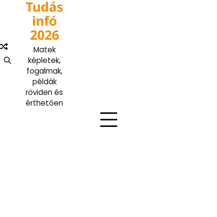
Tudás
Skip
to
infó
content
2026
Matek
képletek,
fogalmak,
példák
röviden és
érthetően