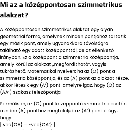
Mi az a középpontosan szimmetrikus
alakzat?
A középpontosan szimmetrikus alakzat egy olyan
geometriai forma, amelynek minden pontjához tartozik
egy másik pont, amely ugyanakkora távolságra
található egy adott középponttól, de az ellenkező
irányban. Ez a középpont a szimmetria középpontja,
amely körül az alakzat „megfordítható”, vagyis
tükrözhető. Matematikai nyelven: ha az (O) pont a
szimmetria középpontja, és az (A) pont az alakzat része,
akkor létezik egy (A’) pont, amelyre igaz, hogy (O) az
(AA’) szakasz felezőpontja.
Formálisan, az (O) pont középpontú szimmetria esetén
minden (A) ponthoz megtaláljuk az (A’) pontot úgy,
hogy:
[ vec{OA} = -vec{OA’} ]