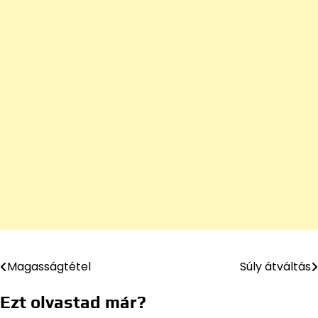
Magasságtétel
Súly átváltás
Bejegyzés
navigáció
Ezt olvastad már?