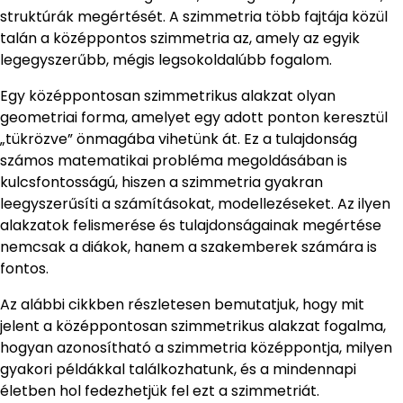
struktúrák megértését. A szimmetria több fajtája közül
talán a középpontos szimmetria az, amely az egyik
legegyszerűbb, mégis legsokoldalúbb fogalom.
Egy középpontosan szimmetrikus alakzat olyan
geometriai forma, amelyet egy adott ponton keresztül
„tükrözve” önmagába vihetünk át. Ez a tulajdonság
számos matematikai probléma megoldásában is
kulcsfontosságú, hiszen a szimmetria gyakran
leegyszerűsíti a számításokat, modellezéseket. Az ilyen
alakzatok felismerése és tulajdonságainak megértése
nemcsak a diákok, hanem a szakemberek számára is
fontos.
Az alábbi cikkben részletesen bemutatjuk, hogy mit
jelent a középpontosan szimmetrikus alakzat fogalma,
hogyan azonosítható a szimmetria középpontja, milyen
gyakori példákkal találkozhatunk, és a mindennapi
életben hol fedezhetjük fel ezt a szimmetriát.