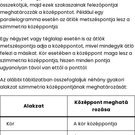
összekötjük, majd ezek szakaszainak felezőpontjai
meghatározzák a középpontot. Például egy
paralelogramma esetén az átlók metszéspontja lesz a
szimmetria középpontja.
Egy négyzet vagy téglalap esetén is az átlók
metszéspontja adja a középpontot, mivel mindegyik átló
felezi a másikat. Kör esetében a középpont maga lesz a
szimmetria középpontja, hiszen minden pontja
ugyanolyan távol van ettől a ponttól.
Az alábbi táblázatban összefoglaljuk néhány gyakori
alakzat szimmetria középpontjának meghatározását:
Középpont meghatá
Alakzat
rozása
Kör
A kör középpontja