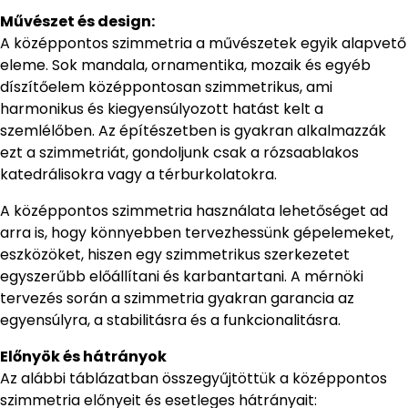
Művészet és design:
A középpontos szimmetria a művészetek egyik alapvető
eleme. Sok mandala, ornamentika, mozaik és egyéb
díszítőelem középpontosan szimmetrikus, ami
harmonikus és kiegyensúlyozott hatást kelt a
szemlélőben. Az építészetben is gyakran alkalmazzák
ezt a szimmetriát, gondoljunk csak a rózsaablakos
katedrálisokra vagy a térburkolatokra.
A középpontos szimmetria használata lehetőséget ad
arra is, hogy könnyebben tervezhessünk gépelemeket,
eszközöket, hiszen egy szimmetrikus szerkezetet
egyszerűbb előállítani és karbantartani. A mérnöki
tervezés során a szimmetria gyakran garancia az
egyensúlyra, a stabilitásra és a funkcionalitásra.
Előnyök és hátrányok
Az alábbi táblázatban összegyűjtöttük a középpontos
szimmetria előnyeit és esetleges hátrányait: