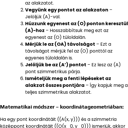
az alakzatot.
Vegyünk egy pontot az alakzaton
–
Jelöljük (A)-val.
Húzzunk egyenest az (O) ponton keresztül
(A)-hoz
– Hosszabbítsuk meg ezt az
egyenest az (O) túloldalán.
Mérjük le az (OA) távolságot
– Ezt a
távolságot mérjük fel az (O) ponttól az
egyenes túloldalán is.
Jelöljük be az (A’) pontot
– Ez lesz az (A)
pont szimmetrikus párja.
Ismételjük meg a fenti lépéseket az
alakzat összes pontjára
– Így kapjuk meg a
teljes szimmetrikus alakzatot.
Matematikai módszer – koordinátageometriában:
Ha egy pont koordinátáit ((A(x, y))) és a szimmetria
középpont koordinátáit ((O(x_0, y_0))) ismerjük, akkor