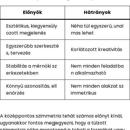
Előnyök
Hátrányok
Esztétikus, kiegyensúly
Néha túl egyszerű, unal
ozott megjelenés
mas lehet
Egyszerűbb szerkeszté
Korlátozott kreativitás
s, tervezés
Stabilitás a mérnöki sz
Nem minden feladatba
erkezetekben
n alkalmazható
Könnyű azonosítás, ell
Nem minden alakzat sz
enőrzés
immetrikus
A középpontos szimmetria tehát számos előnyt kínál,
ugyanakkor fontos megjegyezni, hogy a túlzott
szimmetria néha monotonná is teheti a formákat vagy