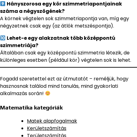
Hányszorosa egy kör szimmetriapontjainak
száma a négyszögének?
A körnek végtelen sok szimmetriapontja van, míg egy
négyzetnek csak egy (az átlók metszéspontja).
Lehet-e egy alakzatnak több középpontú
szimmetriája?
Általában csak egy középpontú szimmetria létezik, de
különleges esetben (például kör) végtelen sok is lehet.
Fogadd szeretettel ezt az útmutatót – reméljük, hogy
hasznosnak találod mind tanulás, mind gyakorlati
alkalmazás során!
Matematika kategóriák
Matek alapfogalmak
Kerületszámítás
Területszámítás