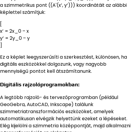
a szimmetrikus pont ((A'(x’, y’))) koordinátáit az alábbi
képlettel számítjuk:
[
x’ = 2x_0 – x
y’ = 2y_0 – y
]
Ez a képlet leegyszerűsíti a szerkesztést, különösen, ha
digitális eszközökkel dolgozunk, vagy nagyobb
mennyiségű pontot kell átszámítanunk.
Digitális rajzolóprogramokban:
A legtöbb rajzoló- és tervezőprogramban (például
GeoGebra, AutoCAD, Inkscape) találunk
szimmetriatranszformációs eszközöket, amelyek
automatikusan elvégzik helyettünk ezeket a lépéseket.
Elég kijelölni a szimmetria középpontját, majd alkalmazni