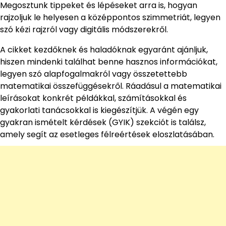
Megosztunk tippeket és lépéseket arra is, hogyan
rajzoljuk le helyesen a középpontos szimmetriát, legyen
szó kézi rajzról vagy digitális módszerekről.
A cikket kezdőknek és haladóknak egyaránt ajánljuk,
hiszen mindenki találhat benne hasznos információkat,
legyen szó alapfogalmakról vagy összetettebb
matematikai összefüggésekről. Ráadásul a matematikai
leírásokat konkrét példákkal, számításokkal és
gyakorlati tanácsokkal is kiegészítjük. A végén egy
gyakran ismételt kérdések (GYIK) szekciót is találsz,
amely segít az esetleges félreértések eloszlatásában.