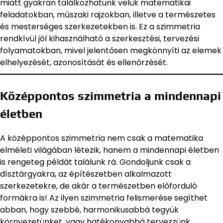
miatt gyakran találkozhatunk velük matematikai
feladatokban, műszaki rajzokban, illetve a természetes
és mesterséges szerkezetekben is. Ez a szimmetria
rendkívül jól kihasználható a szerkesztési, tervezési
folyamatokban, mivel jelentősen megkönnyíti az elemek
elhelyezését, azonosítását és ellenőrzését.
Középpontos szimmetria a mindennapi
életben
A középpontos szimmetria nem csak a matematika
elméleti világában létezik, hanem a mindennapi életben
is rengeteg példát találunk rá. Gondoljunk csak a
dísztárgyakra, az építészetben alkalmazott
szerkezetekre, de akár a természetben előforduló
formákra is! Az ilyen szimmetria felismerése segíthet
abban, hogy szebbé, harmonikusabbá tegyük
környezetünket, vagy hatékonyabbá tervezzünk