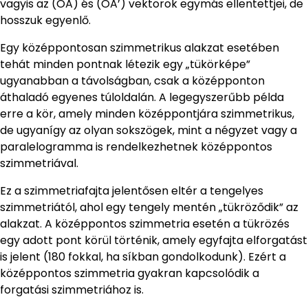
vagyis az (OA) és (OA’) vektorok egymás ellentettjei, de
hosszuk egyenlő.
Egy középpontosan szimmetrikus alakzat esetében
tehát minden pontnak létezik egy „tükörképe”
ugyanabban a távolságban, csak a középponton
áthaladó egyenes túloldalán. A legegyszerűbb példa
erre a kör, amely minden középpontjára szimmetrikus,
de ugyanígy az olyan sokszögek, mint a négyzet vagy a
paralelogramma is rendelkezhetnek középpontos
szimmetriával.
Ez a szimmetriafajta jelentősen eltér a tengelyes
szimmetriától, ahol egy tengely mentén „tükröződik” az
alakzat. A középpontos szimmetria esetén a tükrözés
egy adott pont körül történik, amely egyfajta elforgatást
is jelent (180 fokkal, ha síkban gondolkodunk). Ezért a
középpontos szimmetria gyakran kapcsolódik a
forgatási szimmetriához is.