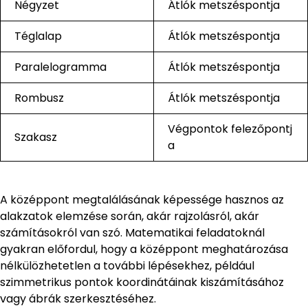
Négyzet
Átlók metszéspontja
Téglalap
Átlók metszéspontja
Paralelogramma
Átlók metszéspontja
Rombusz
Átlók metszéspontja
Végpontok felezőpontj
Szakasz
a
A középpont megtalálásának képessége hasznos az
alakzatok elemzése során, akár rajzolásról, akár
számításokról van szó. Matematikai feladatoknál
gyakran előfordul, hogy a középpont meghatározása
nélkülözhetetlen a további lépésekhez, például
szimmetrikus pontok koordinátáinak kiszámításához
vagy ábrák szerkesztéséhez.