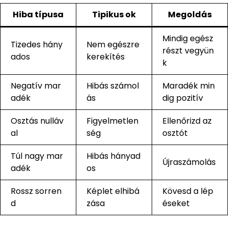
Hiba típusa
Tipikus ok
Megoldás
Mindig egész
Tizedes hány
Nem egészre
részt vegyün
ados
kerekítés
k
Negatív mar
Hibás számol
Maradék min
adék
ás
dig pozitív
Osztás nulláv
Figyelmetlen
Ellenőrizd az
al
ség
osztót
Túl nagy mar
Hibás hányad
Újraszámolás
adék
os
Rossz sorren
Képlet elhibá
Kövesd a lép
d
zása
éseket