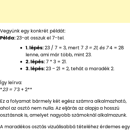
Vegyünk egy konkrét példát:
Példa:
23-at osszuk el 7-tel.
1. lépés:
23 / 7 = 3, mert 7
3 = 21, és 7
4 = 28
lenne, ami már több, mint 23.
2. lépés:
7 * 3 = 21.
3. lépés:
23 – 21 = 2, tehát a maradék 2.
Így leírva:
*
23 = 7
3 + 2**
Ez a folyamat bármely két egész számra alkalmazható,
ahol az osztó nem nulla. Az eljárás az alapja a hosszú
osztásnak is, amelyet nagyobb számoknál alkalmazunk.
A maradékos osztás vizuálisabbá tételéhez érdemes egy