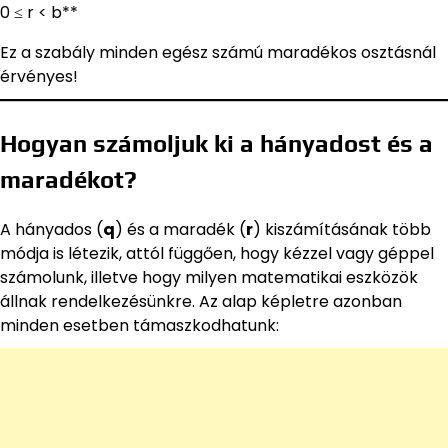
0 ≤ r < b**
Ez a szabály minden egész számú maradékos osztásnál
érvényes!
Hogyan számoljuk ki a hányadost és a
maradékot?
A hányados (
q
) és a maradék (
r
) kiszámításának több
módja is létezik, attól függően, hogy kézzel vagy géppel
számolunk, illetve hogy milyen matematikai eszközök
állnak rendelkezésünkre. Az alap képletre azonban
minden esetben támaszkodhatunk: