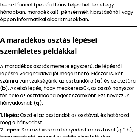
beosztásánál (például hány teljes hét fér el egy
hónapban, maradékkal), pénzérmék kiosztásánál, vagy
éppen informatikai algoritmusokban.
A maradékos osztás lépései
szemléletes példákkal
A maradékos osztás menete egyszerű, de lépésről
lépésre végighaladva jól megérthető. Először is, két
számra van szükségünk: az osztandóra (
a
) és az osztóra
(
b
). Az első lépés, hogy megkeressük, az osztó hányszor
fér bele az osztandóba egész számként. Ezt nevezzük
hányadosnak (
q
).
1. lépés:
Oszd el az osztandót az osztóval, és határozd
meg a hányadost.
2. lépés:
Szorozd vissza a hányadost az osztóval (q * b),