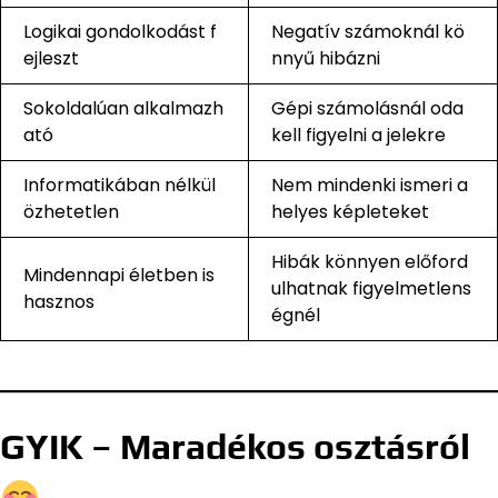
Logikai gondolkodást f
Negatív számoknál kö
ejleszt
nnyű hibázni
Sokoldalúan alkalmazh
Gépi számolásnál oda
ató
kell figyelni a jelekre
Informatikában nélkül
Nem mindenki ismeri a
özhetetlen
helyes képleteket
Hibák könnyen előford
Mindennapi életben is
ulhatnak figyelmetlens
hasznos
égnél
GYIK – Maradékos osztásról