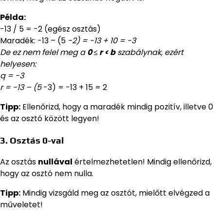
Példa:
-13 / 5 = -2 (egész osztás)
Maradék: -13 – (5
-2) = -13 + 10 = -3
De ez nem felel meg a
0 ≤ r < b
szabálynak, ezért
helyesen:
q = -3
r = -13 – (5
-3) = -13 + 15 = 2
Tipp:
Ellenőrizd, hogy a maradék mindig pozitív, illetve 0
és az osztó között legyen!
3. Osztás 0-val
Az osztás
nullával
értelmezhetetlen! Mindig ellenőrizd,
hogy az osztó nem nulla.
Tipp:
Mindig vizsgáld meg az osztót, mielőtt elvégzed a
műveletet!