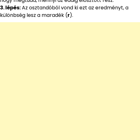
hogy megtudd, mennyi az eddig elosztott rész.
3. lépés:
Az osztandóból vond ki ezt az eredményt, a
különbség lesz a maradék (
r
).