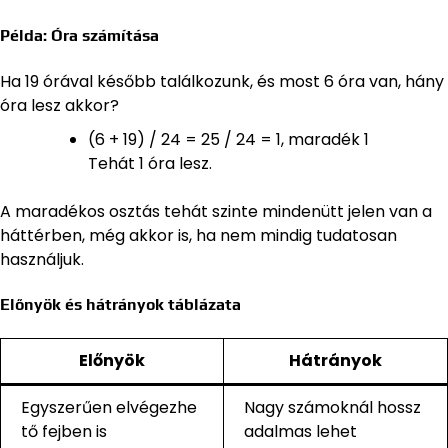
Példa: Óra számítása
Ha 19 órával később találkozunk, és most 6 óra van, hány
óra lesz akkor?
(6 + 19) / 24 = 25 / 24 = 1, maradék 1
Tehát 1 óra lesz.
A maradékos osztás tehát szinte mindenütt jelen van a
háttérben, még akkor is, ha nem mindig tudatosan
használjuk.
Előnyök és hátrányok táblázata
Előnyök
Hátrányok
Egyszerűen elvégezhe
Nagy számoknál hossz
tő fejben is
adalmas lehet