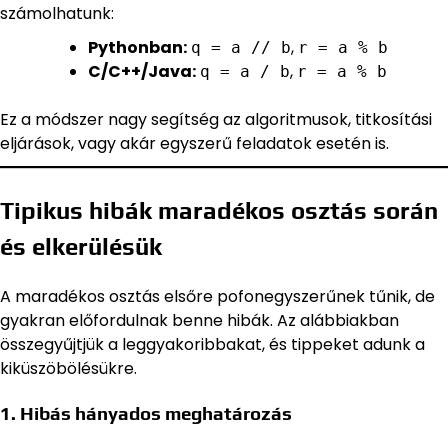
számolhatunk:
Pythonban:
,
q = a // b
r = a % b
C/C++/Java:
,
q = a / b
r = a % b
Ez a módszer nagy segítség az algoritmusok, titkosítási
eljárások, vagy akár egyszerű feladatok esetén is.
Tipikus hibák maradékos osztás során
és elkerülésük
A maradékos osztás elsőre pofonegyszerűnek tűnik, de
gyakran előfordulnak benne hibák. Az alábbiakban
összegyűjtjük a leggyakoribbakat, és tippeket adunk a
kiküszöbölésükre.
1. Hibás hányados meghatározás