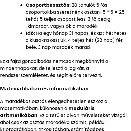
Csoportbeosztás:
28 tanulót 5 fős
csoportokba szeretnénk osztani. 5 * 5 = 25,
tehát 5 teljes csoport lesz, 3 fő pedig
„kimarad”, vagyis ők a maradék.
Idő:
Ha egy hónap 31 napos, és azt héthetes
ciklusokra osztjuk, 4 teljes hét (28 nap) fér
bele, 3 nap maradék marad.
Ez a fajta gondolkodás nemcsak megkönnyíti a
mindennapokat, de fejleszti a logikát, a
rendszerszemléletet, és segít előre tervezni.
Matematikában és informatikában
A maradékos osztás elengedhetetlen eszköz a
matematikában, különösen a
moduláris
aritmetikában
. Ez a terület olyan műveleteket vizsgál,
ahol csak az osztás maradéka számít, például
kriptográfiában, titkosításban, számítógépes