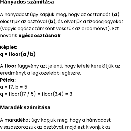
Hányados számítása
A hányadost úgy kapjuk meg, hogy az osztandót (
a
)
elosztjuk az osztóval (
b
), és elvetjük a tizedesjegyeket
(vagyis egész számként vesszük az eredményt). Ezt
nevezik
egész osztásnak
.
Képlet:
q = floor(a / b)
A
floor
függvény azt jelenti, hogy lefelé kerekítjük az
eredményt a legközelebbi egészre.
Példa:
a = 17, b = 5
q = floor(17 / 5) = floor(3.4) = 3
Maradék számítása
A maradékot úgy kapjuk meg, hogy a hányadost
visszaszorozzuk az osztóval, majd ezt kivonjuk az