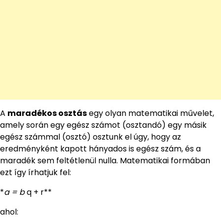
A
maradékos osztás
egy olyan matematikai művelet,
amely során egy egész számot (osztandó) egy másik
egész számmal (osztó) osztunk el úgy, hogy az
eredményként kapott hányados is egész szám, és a
maradék sem feltétlenül nulla. Matematikai formában
ezt így írhatjuk fel:
*
a = b
q + r**
ahol: