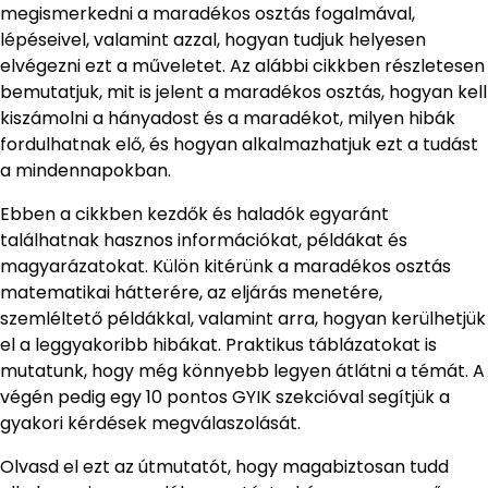
megismerkedni a maradékos osztás fogalmával,
lépéseivel, valamint azzal, hogyan tudjuk helyesen
elvégezni ezt a műveletet. Az alábbi cikkben részletesen
bemutatjuk, mit is jelent a maradékos osztás, hogyan kell
kiszámolni a hányadost és a maradékot, milyen hibák
fordulhatnak elő, és hogyan alkalmazhatjuk ezt a tudást
a mindennapokban.
Ebben a cikkben kezdők és haladók egyaránt
találhatnak hasznos információkat, példákat és
magyarázatokat. Külön kitérünk a maradékos osztás
matematikai hátterére, az eljárás menetére,
szemléltető példákkal, valamint arra, hogyan kerülhetjük
el a leggyakoribb hibákat. Praktikus táblázatokat is
mutatunk, hogy még könnyebb legyen átlátni a témát. A
végén pedig egy 10 pontos GYIK szekcióval segítjük a
gyakori kérdések megválaszolását.
Olvasd el ezt az útmutatót, hogy magabiztosan tudd