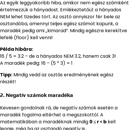
Az egyik leggyakoribb hiba, amikor nem egész számként
értelmezzük a hányadost. Emlékeztetőül: a hányados
NEM lehet tizedes tört. Az osztó annyiszor fér bele az
osztandóba, amennyi teljes egész számot kapunk, a
maradék pedig ami „kimarad”. Mindig egészre kerekítve
lefelé (floor) kell venni!
Példa hibára:
16 / 5 = 3.2 – de a hányados NEM 3.2, hanem csak 3!
A maradék pedig: 16 – (5 * 3) = 1
Tipp:
Mindig vedd az osztás eredményének egész
részét!
2. Negatív számok maradéka
Kevesen gondolnak rá, de negatív számok esetén a
maradék fogalma eltérhet a megszokottól. A
matematikában a maradéknak mindig
0 ≤ r < b
kell
lennie, még ha az osztandó negatív is.