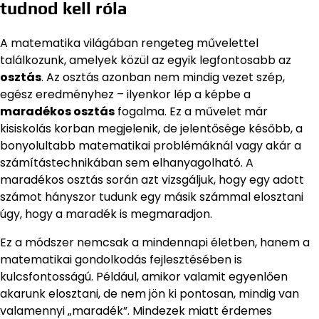
tudnod kell róla
A matematika világában rengeteg művelettel
találkozunk, amelyek közül az egyik legfontosabb az
osztás
. Az osztás azonban nem mindig vezet szép,
egész eredményhez – ilyenkor lép a képbe a
maradékos osztás
fogalma. Ez a művelet már
kisiskolás korban megjelenik, de jelentősége később, a
bonyolultabb matematikai problémáknál vagy akár a
számítástechnikában sem elhanyagolható. A
maradékos osztás során azt vizsgáljuk, hogy egy adott
számot hányszor tudunk egy másik számmal elosztani
úgy, hogy a maradék is megmaradjon.
Ez a módszer nemcsak a mindennapi életben, hanem a
matematikai gondolkodás fejlesztésében is
kulcsfontosságú. Például, amikor valamit egyenlően
akarunk elosztani, de nem jön ki pontosan, mindig van
valamennyi „maradék”. Mindezek miatt érdemes