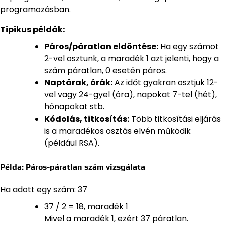
programozásban.
Tipikus példák:
Páros/páratlan eldöntése:
Ha egy számot
2-vel osztunk, a maradék 1 azt jelenti, hogy a
szám páratlan, 0 esetén páros.
Naptárak, órák:
Az időt gyakran osztjuk 12-
vel vagy 24-gyel (óra), napokat 7-tel (hét),
hónapokat stb.
Kódolás, titkosítás:
Több titkosítási eljárás
is a maradékos osztás elvén működik
(például RSA).
Példa: Páros-páratlan szám vizsgálata
Ha adott egy szám: 37
37 / 2 = 18, maradék 1
Mivel a maradék 1, ezért 37 páratlan.