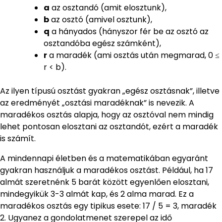
a
az osztandó (amit elosztunk),
b
az osztó (amivel osztunk),
q
a hányados (hányszor fér be az osztó az
osztandóba egész számként),
r
a maradék (ami osztás után megmarad, 0 ≤
r < b).
Az ilyen típusú osztást gyakran „egész osztásnak”, illetve
az eredményét „osztási maradéknak” is nevezik. A
maradékos osztás alapja, hogy az osztóval nem mindig
lehet pontosan elosztani az osztandót, ezért a maradék
is számít.
A mindennapi életben és a matematikában egyaránt
gyakran használjuk a maradékos osztást. Például, ha 17
almát szeretnénk 5 barát között egyenlően elosztani,
mindegyikük 3-3 almát kap, és 2 alma marad. Ez a
maradékos osztás egy tipikus esete: 17 / 5 = 3, maradék
2. Ugyanez a gondolatmenet szerepel az idő