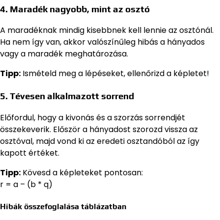
4. Maradék nagyobb, mint az osztó
A maradéknak mindig kisebbnek kell lennie az osztónál.
Ha nem így van, akkor valószínűleg hibás a hányados
vagy a maradék meghatározása.
Tipp:
Ismételd meg a lépéseket, ellenőrizd a képletet!
5. Tévesen alkalmazott sorrend
Előfordul, hogy a kivonás és a szorzás sorrendjét
összekeverik. Először a hányadost szorozd vissza az
osztóval, majd vond ki az eredeti osztandóból az így
kapott értéket.
Tipp:
Kövesd a képleteket pontosan:
r = a – (b * q)
Hibák összefoglalása táblázatban