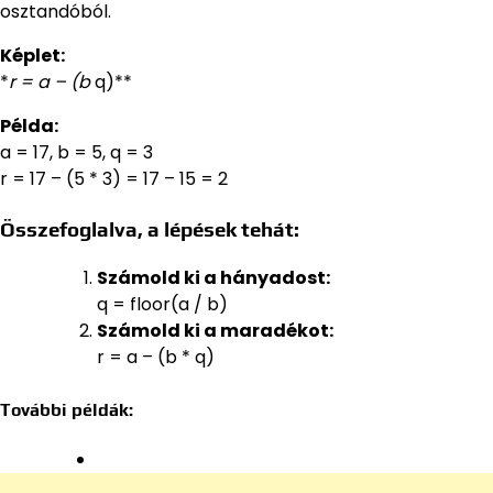
osztandóból.
Képlet:
*
r = a – (b
q)**
Példa:
a = 17, b = 5, q = 3
r = 17 – (5 * 3) = 17 – 15 = 2
Összefoglalva, a lépések tehát:
Számold ki a hányadost:
q = floor(a / b)
Számold ki a maradékot:
r = a – (b * q)
További példák: