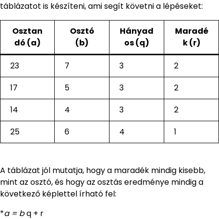
táblázatot is készíteni, ami segít követni a lépéseket:
Osztan
Osztó
Hányad
Maradé
dó (a)
(b)
os (q)
k (r)
23
7
3
2
17
5
3
2
14
4
3
2
25
6
4
1
A táblázat jól mutatja, hogy a maradék mindig kisebb,
mint az osztó, és hogy az osztás eredménye mindig a
következő képlettel írható fel:
*
a = b
q + r