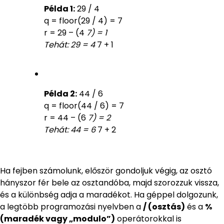
Példa 1:
29 / 4
q = floor(29 / 4) = 7
r = 29 – (4
7) = 1
Tehát: 29 = 4
7 + 1
Példa 2:
44 / 6
q = floor(44 / 6) = 7
r = 44 – (6
7) = 2
Tehát: 44 = 6
7 + 2
Ha fejben számolunk, először gondoljuk végig, az osztó
hányszor fér bele az osztandóba, majd szorozzuk vissza,
és a különbség adja a maradékot. Ha géppel dolgozunk,
a legtöbb programozási nyelvben a
/ (osztás)
és a
%
(maradék vagy „modulo”)
operátorokkal is