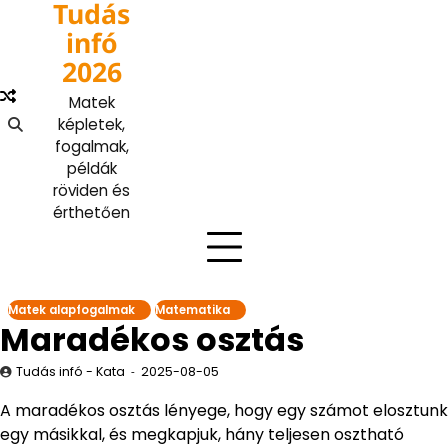
Tudás
Skip
to
infó
content
2026
Matek
képletek,
fogalmak,
példák
röviden és
érthetően
Matek alapfogalmak
Matematika
Maradékos osztás
Tudás infó - Kata
2025-08-05
A maradékos osztás lényege, hogy egy számot elosztunk
egy másikkal, és megkapjuk, hány teljesen osztható