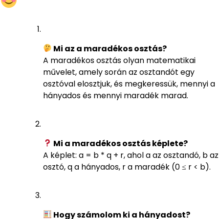
Mi az a maradékos osztás?
A maradékos osztás olyan matematikai
művelet, amely során az osztandót egy
osztóval elosztjuk, és megkeressük, mennyi a
hányados és mennyi maradék marad.
Mi a maradékos osztás képlete?
A képlet: a = b * q + r, ahol a az osztandó, b az
osztó, q a hányados, r a maradék (0 ≤ r < b).
Hogy számolom ki a hányadost?