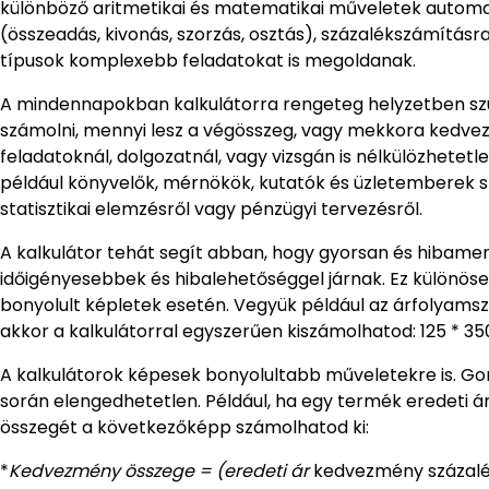
különböző aritmetikai és matematikai műveletek autom
(összeadás, kivonás, szorzás, osztás), százalékszámításr
típusok komplexebb feladatokat is megoldanak.
A mindennapokban kalkulátorra rengeteg helyzetben szük
számolni, mennyi lesz a végösszeg, vagy mekkora kedvezm
feladatoknál, dolgozatnál, vagy vizsgán is nélkülözhete
például könyvelők, mérnökök, kutatók és üzletemberek sz
statisztikai elemzésről vagy pénzügyi tervezésről.
A kalkulátor tehát segít abban, hogy gyorsan és hibame
időigényesebbek és hibalehetőséggel járnak. Ez különös
bonyolult képletek esetén. Vegyük például az árfolyamszámí
akkor a kalkulátorral egyszerűen kiszámolhatod: 125 * 350
A kalkulátorok képesek bonyolultabb műveletekre is. Go
során elengedhetetlen. Például, ha egy termék eredeti á
összegét a következőképp számolhatod ki:
*
Kedvezmény összege = (eredeti ár
kedvezmény százalék