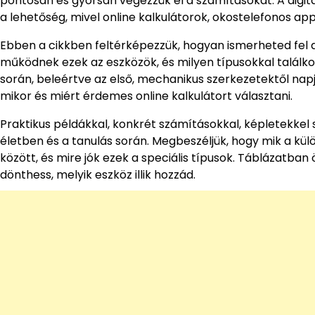
pontosan és gyorsan végezzük el a számításokat. A digi
a lehetőség, mivel online kalkulátorok, okostelefonos app
Ebben a cikkben feltérképezzük, hogyan ismerheted fel 
működnek ezek az eszközök, és milyen típusokkal találko
során, beleértve az első, mechanikus szerkezetektől napja
mikor és miért érdemes online kalkulátort választani.
Praktikus példákkal, konkrét számításokkal, képletekkel
életben és a tanulás során. Megbeszéljük, hogy mik a kü
között, és mire jók ezek a speciális típusok. Táblázatb
dönthess, melyik eszköz illik hozzád.