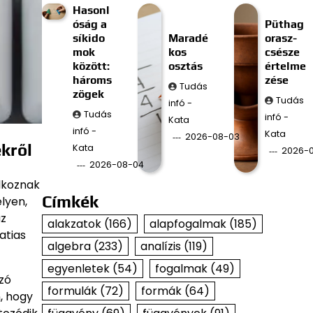
Hasonl
óság a
Püthag
síkido
Maradé
orasz-
mok
kos
csésze
között:
osztás
értelme
hároms
zése
Tudás
zögek
Tudás
infó -
Tudás
infó -
Kata
infó -
Kata
2026-08-03
kről
Kata
2026-
2026-08-04
lkoznak
Címkék
lyen,
az
alakzatok
(166)
alapfogalmak
(185)
atias
algebra
(233)
analízis
(119)
egyenletek
(54)
fogalmak
(49)
zó
formulák
(72)
formák
(64)
, hogy