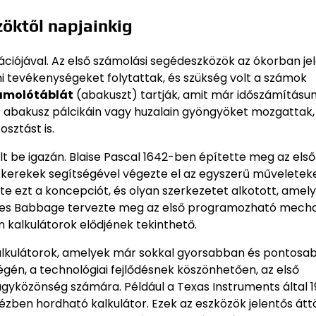
zöktől napjainkig
zációjával. Az első számolási segédeszközök az ókorban je
tevékenységeket folytattak, és szükség volt a számok
ámolótáblát
(abakuszt) tartják, amit már időszámításun
 abakusz pálcikáin vagy huzalain gyöngyöket mozgattak,
sztást is.
lt be igazán. Blaise Pascal 1642-ben építette meg az első
skerekek segítségével végezte el az egyszerű műveletek
te ezt a koncepciót, és olyan szerkezetet alkotott, amel
harles Babbage tervezte meg az első programozható mech
n kalkulátorok elődjének tekinthető.
kalkulátorok, amelyek már sokkal gyorsabban és pontosa
gén, a technológiai fejlődésnek köszönhetően, az első
agyközönség számára. Például a Texas Instruments által 
ézben hordható kalkulátor. Ezek az eszközök jelentős átt