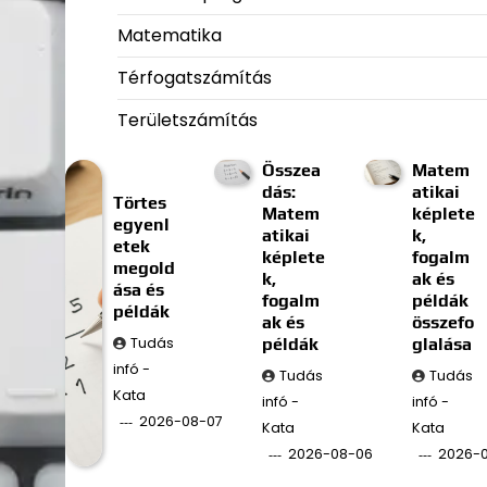
Matematika
Térfogatszámítás
Területszámítás
Összea
Matem
dás:
atikai
Törtes
Matem
képlete
egyenl
atikai
k,
etek
képlete
fogalm
megold
k,
ak és
ása és
fogalm
példák
példák
ak és
összefo
Tudás
példák
glalása
infó -
Tudás
Tudás
Kata
infó -
infó -
2026-08-07
Kata
Kata
2026-08-06
2026-