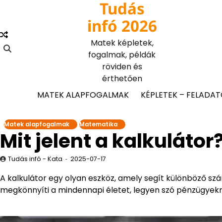
Tudás
Skip
to
infó 2026
content
Matek képletek,
fogalmak, példák
röviden és
érthetően
MATEK ALAPFOGALMAK
KÉPLETEK – FELADA
Matek alapfogalmak
Matematika
Mit jelent a kalkulátor
Tudás infó - Kata
2025-07-17
A kalkulátor egy olyan eszköz, amely segít különböző sz
megkönnyíti a mindennapi életet, legyen szó pénzügyekről