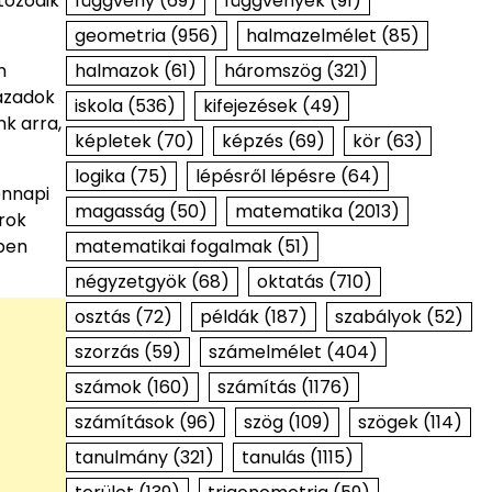
függvény
(69)
függvények
(91)
tozódik
geometria
(956)
halmazelmélet
(85)
halmazok
(61)
háromszög
(321)
n
zázadok
iskola
(536)
kifejezések
(49)
nk arra,
képletek
(70)
képzés
(69)
kör
(63)
logika
(75)
lépésről lépésre
(64)
ennapi
magasság
(50)
matematika
(2013)
rok
matematikai fogalmak
(51)
bben
négyzetgyök
(68)
oktatás
(710)
osztás
(72)
példák
(187)
szabályok
(52)
szorzás
(59)
számelmélet
(404)
számok
(160)
számítás
(1176)
számítások
(96)
szög
(109)
szögek
(114)
tanulmány
(321)
tanulás
(1115)