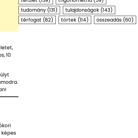
terület
(139)
trigonometria
(59)
tudomány
(131)
tulajdonságok
(143)
térfogat
(82)
törtek
(114)
összeadás
(60)
letet,
s, 10
úlyt
zámodra.
an!
ókori
y képes