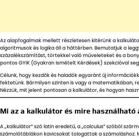
Az alapfogalmak mellett részletesen kitérünk a kalkulát
algoritmusok és logika áll a háttérben. Bemutatjuk a le
százalékszámítást, törtekkel való műveleteket és a bonyo
pontos GYIK (Gyakran Ismételt Kérdések) szekcióval segí
Célunk, hogy kezdők és haladók egyaránt új információk
fektetünk. Bármilyen szinten is vagy a matematikában, r
Nézzük, mit jelent pontosan a kalkulátor, és hogyan has
Mi az a kalkulátor és mire használhat
A „kalkulátor” szó latin eredetű, a „calculus” szóból szárm
számolótáblákon kavicsokat tologattak a számoláshoz. 