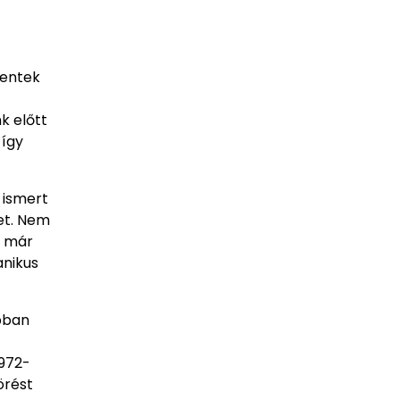
lentek
k előtt
 így
 ismert
et. Nem
y már
anikus
bban
1972-
örést