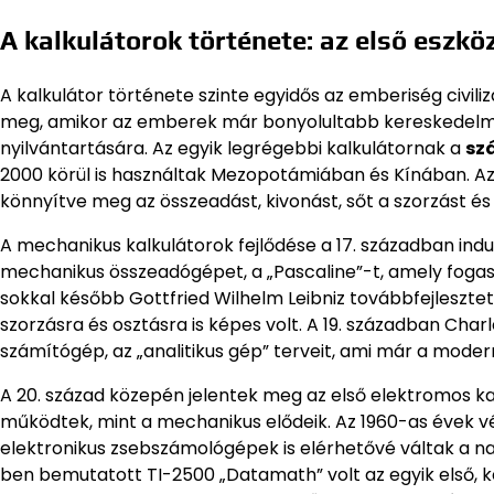
A kalkulátorok története: az első eszkö
A kalkulátor története szinte egyidős az emberiség civili
meg, amikor az emberek már bonyolultabb kereskedelmi 
nyilvántartására. Az egyik legrégebbi kalkulátornak a
sz
2000 körül is használtak Mezopotámiában és Kínában. Az
könnyítve meg az összeadást, kivonást, sőt a szorzást és o
A mechanikus kalkulátorok fejlődése a 17. században indu
mechanikus összeadógépet, a „Pascaline”-t, amely foga
sokkal később Gottfried Wilhelm Leibniz továbbfejlesztet
szorzásra és osztásra is képes volt. A 19. században C
számítógép, az „analitikus gép” terveit, ami már a moder
A 20. század közepén jelentek meg az első elektromos 
működtek, mint a mechanikus elődeik. Az 1960-as évek vé
elektronikus zsebszámológépek is elérhetővé váltak a n
ben bemutatott TI-2500 „Datamath” volt az egyik első, k