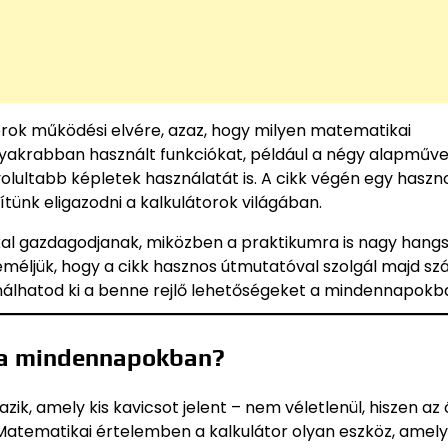
orok működési elvére, azaz, hogy milyen matematikai
ggyakrabban használt funkciókat, például a négy alapműve
lultabb képletek használatát is. A cikk végén egy haszno
tünk eligazodni a kalkulátorok világában.
kal gazdagodjanak, miközben a praktikumra is nagy hangs
eméljük, hogy a cikk hasznos útmutatóval szolgál majd s
ználhatod ki a benne rejlő lehetőségeket a mindennapokb
ó a mindennapokban?
azik, amely kis kavicsot jelent – nem véletlenül, hiszen az 
Matematikai értelemben a kalkulátor olyan eszköz, amel