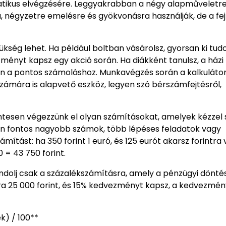
atikus elvégzésére. Leggyakrabban a négy alapműveletr
a, négyzetre emelésre és gyökvonásra használják, de a fe
ség lehet. Ha például boltban vásárolsz, gyorsan ki tud
ényt kapsz egy akció során. Ha diákként tanulsz, a házi
tlen a pontos számoláshoz. Munkavégzés során a kalkuláto
ámára is alapvető eszköz, legyen szó bérszámfejtésről,
ntesen végezzünk el olyan számításokat, amelyek kézzel 
en fontos nagyobb számok, több lépéses feladatok vagy
tást: ha 350 forint 1 euró, és 125 eurót akarsz forintra v
 = 43 750 forint.
ndolj csak a százalékszámításra, amely a pénzügyi dönté
ra 25 000 forint, és 15% kedvezményt kapsz, a kedvezmén
) / 100**