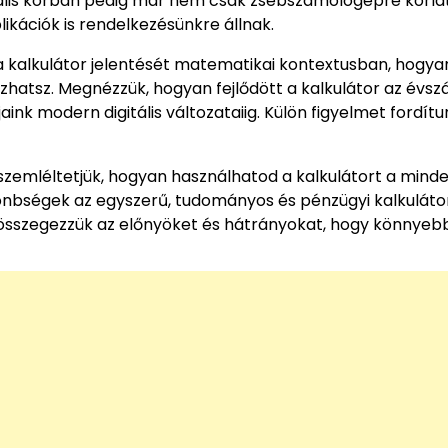
tális korban pedig már nem csak zsebszámológépre korlá
likációk is rendelkezésünkre állnak.
a kalkulátor jelentését matematikai kontextusban, hogya
zhatsz. Megnézzük, hogyan fejlődött a kalkulátor az évs
ink modern digitális változataiig. Külön figyelmet fordítu
 szemléltetjük, hogyan használhatod a kalkulátort a mind
lönbségek az egyszerű, tudományos és pénzügyi kalkuláto
an összegezzük az előnyöket és hátrányokat, hogy könnye