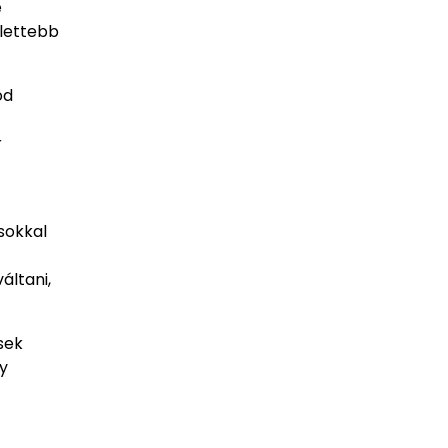
e
jlettebb
od
r
sokkal
áltani,
sek
y