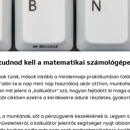
t tudnod kell a matematikai számológépe
k tűnik, mások inkább a mindennapi praktikumban talá
 Talán te is nap mint nap használod, akár otthon, munkahe
mit jelent a „kalkulátor” szó, hogyan fejlődött ki maga 
bi cikkben ezekre a kérdésekre adunk részletes, gyakorl
, a munkának, sőt a pénzügyeink kezelésének is. Legyen s
eletekről, a kalkulátor jelentős segítséget nyújt abban