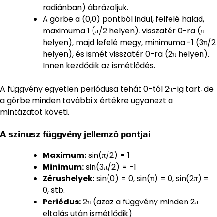
radiánban) ábrázoljuk.
A görbe a (0,0) pontból indul, felfelé halad,
maximuma 1 (π/2 helyen), visszatér 0-ra (π
helyen), majd lefelé megy, minimuma -1 (3π/2
helyen), és ismét visszatér 0-ra (2π helyen).
Innen kezdődik az ismétlődés.
A függvény egyetlen periódusa tehát 0-tól 2π-ig tart, de
a görbe minden további x értékre ugyanezt a
mintázatot követi.
A szinusz függvény jellemző pontjai
Maximum:
sin(π/2) = 1
Minimum:
sin(3π/2) = -1
Zérushelyek:
sin(0) = 0, sin(π) = 0, sin(2π) =
0, stb.
Periódus:
2π (azaz a függvény minden 2π
eltolás után ismétlődik)