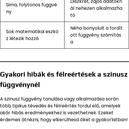
Diszkrét, zajos adatokn
Sima, folytonos függvé
ál nehezen alkalmazha
ny
tó
Néha bonyolult a fordít
Sok matematikai eszkö
ott függvény számítás
z létezik hozzá
a
Gyakori hibák és félreértések a szinusz
függvénynél
A szinusz függvény tanulása vagy alkalmazása során
több tipikus tévedés és félreértés fordul elő, amelyek
akár hibás eredményekhez is vezethetnek. Ezeket
érdemes átnézni, hogy elkerülhesd őket a gyakorlatban!