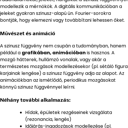
modellezik a mérnökök. A digitális kommunikációban a
jeleket gyakran szinusz-alapú ún. Fourier-sorokra
bontják, hogy elemezni vagy továbbítani lehessen őket.
Művészet és animáció
A szinusz függvény nem csupán a tudományban, hanem
például a
grafikában, animációban
is hasznos. A
mozgó hátterek, hullámzó vonalak, vagy akár a
természetes mozgások modellezésekor (pl. sétáló figura
karjainak lengése) a szinusz függvény adja az alapot. Az
animációkban az ismétlődő, periodikus mozgásokat
könnyű szinusz függvénnyel leírni.
Néhány további alkalmazás:
Hídak, épületek rezgéseinek vizsgálata
(rezonancia, lengés)
Időjárás-ingadozások modellezése (pl.