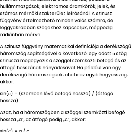
hullámmozgások, elektromos áramkörök, jelek, és
számos mérnöki szakterület leírásánál. A szinusz
függvény értelmezhető minden valós számra, de
leggyakrabban szögekhez kapcsoljuk, mégpedig
radiánban mérve.
A szinusz függvény matematikai definíciója a derékszögű
háromszög segítségével a következő: egy adott α szög
szinusza megegyezik a szöggel szemközti befogó és az
átfogó hosszának hányadosával. Ha például van egy
derékszögű háromszögünk, ahol α az egyik hegyesszög,
akkor:
sin(α) = (szemben lévő befogó hossza) / (átfogó
hossza).
Azaz, ha a háromszögben a szöggel szemközti befogó
hossza „a”, az átfogó pedig „c”, akkor:
sin(α) = a / c