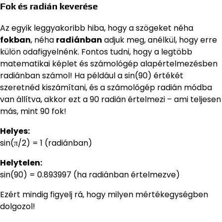
Fok és radián keverése
Az egyik leggyakoribb hiba, hogy a szögeket néha
fokban
, néha
radiánban
adjuk meg, anélkül, hogy erre
külön odafigyelnénk. Fontos tudni, hogy a legtöbb
matematikai képlet és számológép alapértelmezésben
radiánban számol! Ha például a sin(90) értékét
szeretnéd kiszámítani, és a számológép radián módba
van állítva, akkor ezt a 90 radián értelmezi – ami teljesen
más, mint 90 fok!
Helyes:
sin(π/2) = 1 (radiánban)
Helytelen:
sin(90) = 0.893997 (ha radiánban értelmezve)
Ezért mindig figyelj rá, hogy milyen mértékegységben
dolgozol!