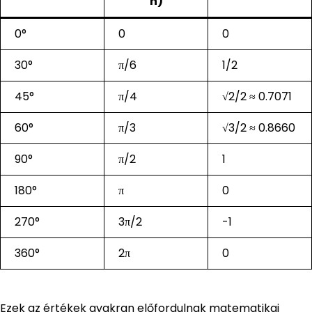
n)
0°
0
0
30°
π/6
1/2
45°
π/4
√2/2 ≈ 0.7071
60°
π/3
√3/2 ≈ 0.8660
90°
π/2
1
180°
π
0
270°
3π/2
-1
360°
2π
0
Ezek az értékek gyakran előfordulnak matematikai