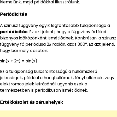
kiemelünk, majd példákkal illusztrálunk.
Periódicitás
A szinusz függvény egyik legfontosabb tulajdonsága a
periódicitás
. Ez azt jelenti, hogy a függvény értékei
bizonyos időközönként ismétlődnek. Konkrétan, a szinusz
függvény fő periódusa 2π radián, azaz 360°. Ez azt jelenti,
hogy bármely x esetén:
sin(x + 2π) = sin(x)
Ez a tulajdonság kulcsfontosságú a hullámszerű
jelenségek, például a hanghullámok, fényhullámok, vagy
elektromos jelek leírásánál, ugyanis ezek a
természetben is periodikusan ismétlődnek.
Értékkészlet és zérushelyek