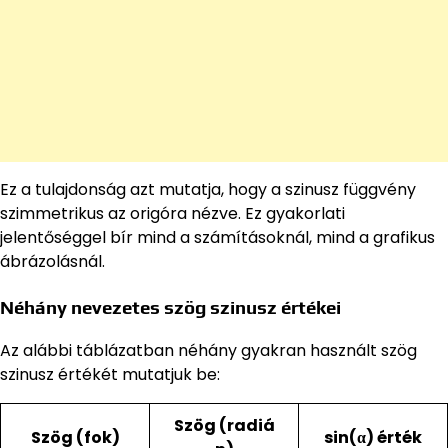
Ez a tulajdonság azt mutatja, hogy a szinusz függvény
szimmetrikus az origóra nézve. Ez gyakorlati
jelentőséggel bír mind a számításoknál, mind a grafikus
ábrázolásnál.
Néhány nevezetes szög szinusz értékei
Az alábbi táblázatban néhány gyakran használt szög
szinusz értékét mutatjuk be:
Szög (radiá
Szög (fok)
sin(α) érték