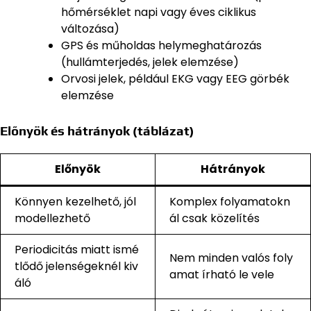
hőmérséklet napi vagy éves ciklikus
változása)
GPS és műholdas helymeghatározás
(hullámterjedés, jelek elemzése)
Orvosi jelek, például EKG vagy EEG görbék
elemzése
Előnyök és hátrányok (táblázat)
Előnyök
Hátrányok
Könnyen kezelhető, jól
Komplex folyamatokn
modellezhető
ál csak közelítés
Periodicitás miatt ismé
Nem minden valós foly
tlődő jelenségeknél kiv
amat írható le vele
áló