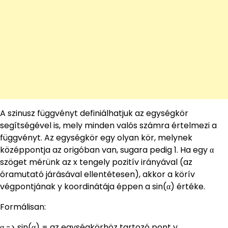
A szinusz függvényt definiálhatjuk az egységkör
segítségével is, mely minden valós számra értelmezi a
függvényt. Az egységkör egy olyan kör, melynek
középpontja az origóban van, sugara pedig 1. Ha egy α
szöget mérünk az x tengely pozitív irányával (az
óramutató járásával ellentétesen), akkor a körív
végpontjának y koordinátája éppen a sin(α) értéke.
Formálisan:
α -> sin(α) = az egységkörhöz tartozó pont y