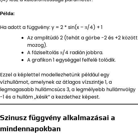
Példa:
Ha adott a függvény: y = 2 * sin(x – π/4) + 1
Az amplitúdó 2 (tehát a görbe -2 és +2 között
mozog).
A fáziseltolás π/4 radián jobbra.
A grafikon 1 egységgel felfelé tolódik.
Ezzel a képlettel modellezhetünk például egy
vízhullámot, amelynek az átlagos vízszintje 1, a
legmagasabb hullámcsúcs 3, a legmélyebb hullámvölgy
-1 és a hullám „késik” a kezdethez képest.
Szinusz függvény alkalmazásai a
mindennapokban