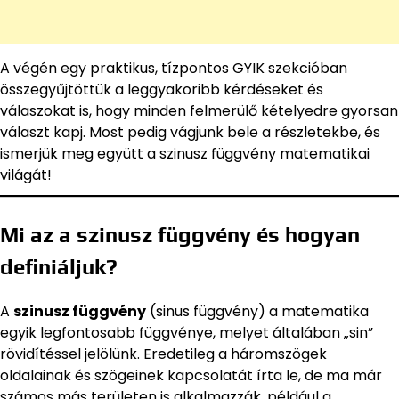
A végén egy praktikus, tízpontos GYIK szekcióban
összegyűjtöttük a leggyakoribb kérdéseket és
válaszokat is, hogy minden felmerülő kételyedre gyorsan
választ kapj. Most pedig vágjunk bele a részletekbe, és
ismerjük meg együtt a szinusz függvény matematikai
világát!
Mi az a szinusz függvény és hogyan
definiáljuk?
A
szinusz függvény
(sinus függvény) a matematika
egyik legfontosabb függvénye, melyet általában „sin”
rövidítéssel jelölünk. Eredetileg a háromszögek
oldalainak és szögeinek kapcsolatát írta le, de ma már
számos más területen is alkalmazzák, például a