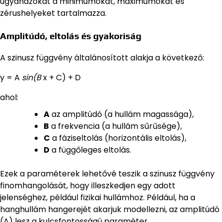
ugyanazokat a minimumokat, maximumokat és
zérushelyeket tartalmazza.
Amplitúdó, eltolás és gyakoriság
A szinusz függvény általánosított alakja a következő:
y = A
sin(B
x + C) + D
ahol:
A
az amplitúdó (a hullám magassága),
B
a frekvencia (a hullám sűrűsége),
C
a fáziseltolás (horizontális eltolás),
D
a függőleges eltolás.
Ezek a paraméterek lehetővé teszik a szinusz függvény
finomhangolását, hogy illeszkedjen egy adott
jelenséghez, például fizikai hullámhoz. Például, ha a
hanghullám hangerejét akarjuk modellezni, az amplitúdó
(A) lesz a kulcsfontosságú paraméter.