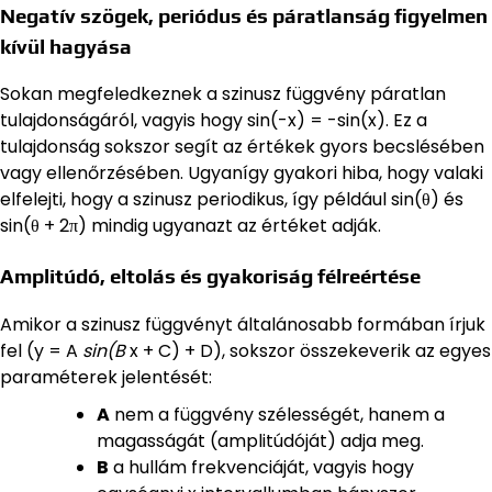
Negatív szögek, periódus és páratlanság figyelmen
kívül hagyása
Sokan megfeledkeznek a szinusz függvény páratlan
tulajdonságáról, vagyis hogy sin(-x) = -sin(x). Ez a
tulajdonság sokszor segít az értékek gyors becslésében
vagy ellenőrzésében. Ugyanígy gyakori hiba, hogy valaki
elfelejti, hogy a szinusz periodikus, így például sin(θ) és
sin(θ + 2π) mindig ugyanazt az értéket adják.
Amplitúdó, eltolás és gyakoriság félreértése
Amikor a szinusz függvényt általánosabb formában írjuk
fel (y = A
sin(B
x + C) + D), sokszor összekeverik az egyes
paraméterek jelentését:
A
nem a függvény szélességét, hanem a
magasságát (amplitúdóját) adja meg.
B
a hullám frekvenciáját, vagyis hogy