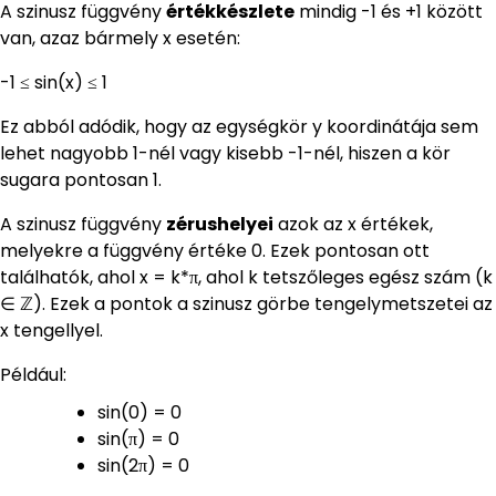
A szinusz függvény
értékkészlete
mindig -1 és +1 között
van, azaz bármely x esetén:
-1 ≤ sin(x) ≤ 1
Ez abból adódik, hogy az egységkör y koordinátája sem
lehet nagyobb 1-nél vagy kisebb -1-nél, hiszen a kör
sugara pontosan 1.
A szinusz függvény
zérushelyei
azok az x értékek,
melyekre a függvény értéke 0. Ezek pontosan ott
találhatók, ahol x = k*π, ahol k tetszőleges egész szám (k
∈ ℤ). Ezek a pontok a szinusz görbe tengelymetszetei az
x tengellyel.
Például:
sin(0) = 0
sin(π) = 0
sin(2π) = 0