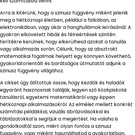
kell számításba venni.
Arra is kitérünk, hogy a szinusz függvény miként jelenik
meg a hétköznapi életben, például a fizikában, az
elektronikában, vagy akár a hanghullámok leírásánál. A
gyakran elkövetett hibák és félreértések szintén
terítékre kerülnek, hogy elkerülhesd azokat a tanulás
vagy alkalmazás során. Célunk, hogy az absztrakt
matematikai fogalmak helyett egy könnyen követhető,
gyakorlatorientált és barátságos útmutatót adjunk a
szinusz függvény világához.
A cikket úgy állítottuk össze, hogy kezdők és haladók
egyaránt hasznosnak találják, legyen szó középiskolai
tanulásról, egyetemi matematikáról vagy éppen
hétköznapi alkalmazásokról. Az elmélet mellett konkrét
számítási példákkal, vizuális ábrázolásokkal és
táblázatokkal is segítjük a megértést. Ha valaha is
gondolkodtál azon, miért olyan fontos a szinusz
függvény, vagy miként használhatod a gyakorlatban,