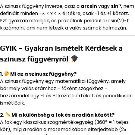
A szinusz függvény inverze, azaz a
arcsin
vagy
sin⁻¹
, nem
definiált minden -∞ < x < ∞ értékre, csak -1 és +1 között.
Ezt gyakran elfelejtik, és próbálnak például arcsin(2)-t
kiszámolni, ami nem létezik a valós számok halmazán.
GYIK – Gyakran Ismételt Kérdések a
szinusz függvényről
1.
Mi az a szinusz függvény?
A szinusz függvény egy matematikai függvény, amely
bármely valós számhoz – főként szögekhez –
hozzárendel egy -1 és +1 közötti értéket, és periodikusan
ismétlődik.
2.
Mi a különbség a fok és a radián között?
A fok egy klasszikus szögmértékegység (360° = 1 teljes
kör), míg a radián a matematikában elterjedtebb (2π