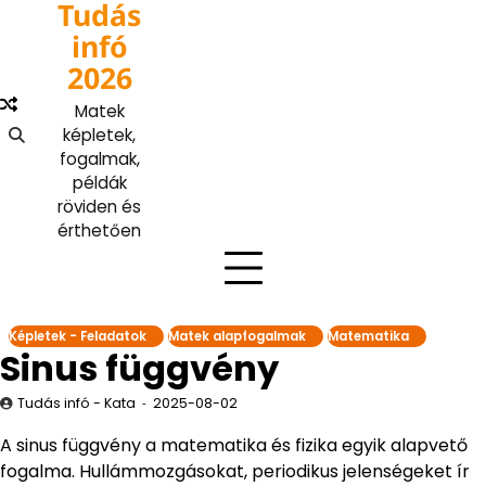
Tudás
Skip
to
infó
content
2026
Matek
képletek,
fogalmak,
példák
röviden és
érthetően
Képletek - Feladatok
Matek alapfogalmak
Matematika
Sinus függvény
Tudás infó - Kata
2025-08-02
A sinus függvény a matematika és fizika egyik alapvető
fogalma. Hullámmozgásokat, periodikus jelenségeket ír