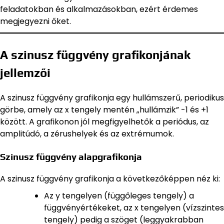
feladatokban és alkalmazásokban, ezért érdemes
megjegyezni őket.
A szinusz függvény grafikonjának
jellemzői
A szinusz függvény grafikonja egy hullámszerű, periodikus
görbe, amely az x tengely mentén „hullámzik” -1 és +1
között. A grafikonon jól megfigyelhetők a periódus, az
amplitúdó, a zérushelyek és az extrémumok.
Szinusz függvény alapgrafikonja
A szinusz függvény grafikonja a következőképpen néz ki:
Az y tengelyen (függőleges tengely) a
függvényértékeket, az x tengelyen (vízszintes
tengely) pedig a szöget (leggyakrabban