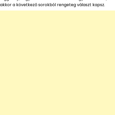
akkor a következő sorokból rengeteg választ kapsz.