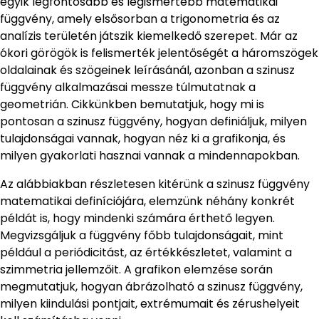
egyik legfontosabb és legismertebb matematikai
függvény, amely elsősorban a trigonometria és az
analízis területén játszik kiemelkedő szerepet. Már az
ókori görögök is felismerték jelentőségét a háromszögek
oldalainak és szögeinek leírásánál, azonban a szinusz
függvény alkalmazásai messze túlmutatnak a
geometrián. Cikkünkben bemutatjuk, hogy mi is
pontosan a szinusz függvény, hogyan definiáljuk, milyen
tulajdonságai vannak, hogyan néz ki a grafikonja, és
milyen gyakorlati hasznai vannak a mindennapokban.
Az alábbiakban részletesen kitérünk a szinusz függvény
matematikai definíciójára, elemzünk néhány konkrét
példát is, hogy mindenki számára érthető legyen.
Megvizsgáljuk a függvény főbb tulajdonságait, mint
például a periódicitást, az értékkészletet, valamint a
szimmetria jellemzőit. A grafikon elemzése során
megmutatjuk, hogyan ábrázolható a szinusz függvény,
milyen kiindulási pontjait, extrémumait és zérushelyeit