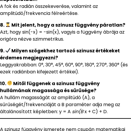
A fok és radián összekeverése, valamint az
amplitúdó/frekvencia félreértése.
8.
Mit jelent, hogy a szinusz függvény páratlan?
Azt, hogy sin(-x) = -sin(x), vagyis a függvény ábrája az
origóra nézve szimmetrikus.
9.
Milyen szögekhez tartozó szinusz értékeket
érdemes megjegyezni?
Leggyakrabban: 0°, 30°, 45°, 60°, 90°, 180°, 270°, 360° (és
ezek radiánban kifejezett értékei).
10.
Mitől függenek a szinusz függvény
hullámának magassága és sűrűsége?
A hullám magasságát az amplitúdó (A), a
sűrűségét/frekvenciáját a B paraméter adja meg az
általánosított képletben: y = A
sin(B
x + C) + D.
A szinusz függvény ismerete nem csupán matematikai