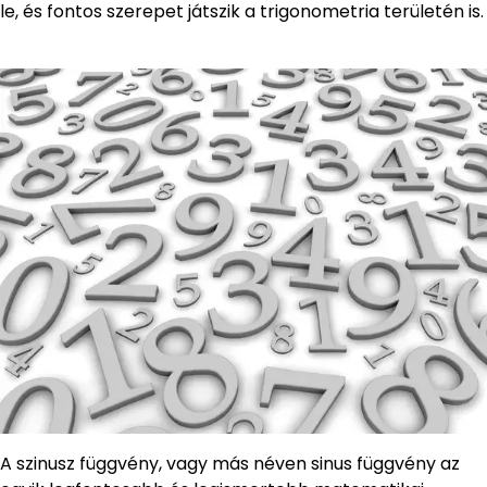
le, és fontos szerepet játszik a trigonometria területén is.
A szinusz függvény, vagy más néven sinus függvény az