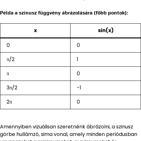
Példa a szinusz függvény ábrázolására (főbb pontok):
x
sin(x)
0
0
π/2
1
π
0
3π/2
-1
2π
0
Amennyiben vizuálisan szeretnénk ábrázolni, a szinusz
görbe hullámzó, sima vonal, amely minden periódusban