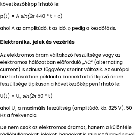
következőképp írható le:
p(t) = A
sin(2π
440 * t + φ)
ahol A az amplitúdó, t az idő, φ pedig a kezdőfázis.
Elektronika, jelek és vezérlés
Az elektromos áram váltakozó feszültsége vagy az
elektromos hálózatban előforduló „AC” (alternating
current) is szinusz függvény szerint változik. Az európai
háztartásokban például a konnektorból kijövő áram
feszültsége tipikusan a következőképpen írható le:
U(t) = U₀
sin(2π
50 * t)
ahol U₀ a maximális feszültség (amplitúdó, kb. 325 V), 50
Hz a frekvencia.
De nem csak az elektromos áramot, hanem a különféle
rádióhullámokat, jeleket, hangokat is szinusz függvénnyel