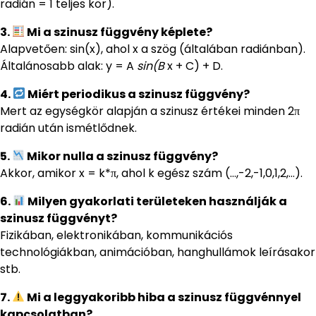
radián = 1 teljes kör).
3.
Mi a szinusz függvény képlete?
Alapvetően: sin(x), ahol x a szög (általában radiánban).
Általánosabb alak: y = A
sin(B
x + C) + D.
4.
Miért periodikus a szinusz függvény?
Mert az egységkör alapján a szinusz értékei minden 2π
radián után ismétlődnek.
5.
Mikor nulla a szinusz függvény?
Akkor, amikor x = k*π, ahol k egész szám (…,-2,-1,0,1,2,…).
6.
Milyen gyakorlati területeken használják a
szinusz függvényt?
Fizikában, elektronikában, kommunikációs
technológiákban, animációban, hanghullámok leírásakor
stb.
7.
Mi a leggyakoribb hiba a szinusz függvénnyel
kapcsolatban?