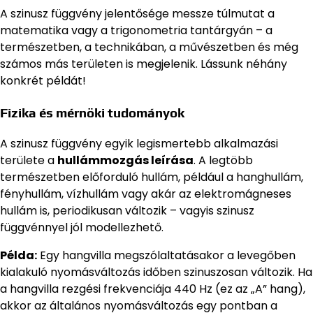
A szinusz függvény jelentősége messze túlmutat a
matematika vagy a trigonometria tantárgyán – a
természetben, a technikában, a művészetben és még
számos más területen is megjelenik. Lássunk néhány
konkrét példát!
Fizika és mérnöki tudományok
A szinusz függvény egyik legismertebb alkalmazási
területe a
hullámmozgás leírása
. A legtöbb
természetben előforduló hullám, például a hanghullám,
fényhullám, vízhullám vagy akár az elektromágneses
hullám is, periodikusan változik – vagyis szinusz
függvénnyel jól modellezhető.
Példa:
Egy hangvilla megszólaltatásakor a levegőben
kialakuló nyomásváltozás időben szinuszosan változik. Ha
a hangvilla rezgési frekvenciája 440 Hz (ez az „A” hang),
akkor az általános nyomásváltozás egy pontban a