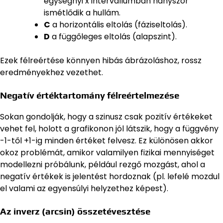
egységnyi x intervallumban hányszor
ismétlődik a hullám.
C
a horizontális eltolás (fáziseltolás).
D
a függőleges eltolás (alapszint).
Ezek félreértése könnyen hibás ábrázoláshoz, rossz
eredményekhez vezethet.
Negatív értéktartomány félreértelmezése
Sokan gondolják, hogy a szinusz csak pozitív értékeket
vehet fel, holott a grafikonon jól látszik, hogy a függvény
-1-től +1-ig minden értéket felvesz. Ez különösen akkor
okoz problémát, amikor valamilyen fizikai mennyiséget
modellezni próbálunk, például rezgő mozgást, ahol a
negatív értékek is jelentést hordoznak (pl. lefelé mozdul
el valami az egyensúlyi helyzethez képest).
Az inverz (arcsin) összetévesztése