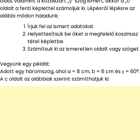
oldal, valamint a közbezárt „γ” szög ismert, akkor a „c”
oldalt a fenti képlettel számoljuk ki. Lépésről lépésre az
alábbi módon haladunk:
Írjuk fel az ismert adatokat.
Helyettesítsük be őket a megfelelő koszinusz
tétel képletbe.
Számítsuk ki az ismeretlen oldalt vagy szöget.
Vegyünk egy példát:
Adott egy háromszög, ahol a = 8 cm, b = 6 cm és γ = 60°.
A c oldalt az alábbiak szerint számíthatjuk ki: