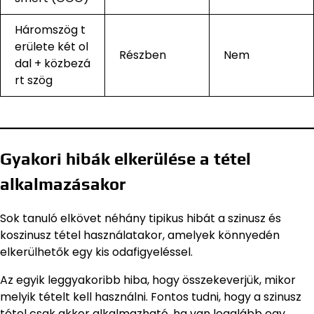
Háromszög t
erülete két ol
Részben
Nem
dal + közbezá
rt szög
Gyakori hibák elkerülése a tétel
alkalmazásakor
Sok tanuló elkövet néhány tipikus hibát a szinusz és
koszinusz tétel használatakor, amelyek könnyedén
elkerülhetők egy kis odafigyeléssel.
Az egyik leggyakoribb hiba, hogy összekeverjük, mikor
melyik tételt kell használni. Fontos tudni, hogy a szinusz
tétel csak akkor alkalmazható, ha van legalább egy