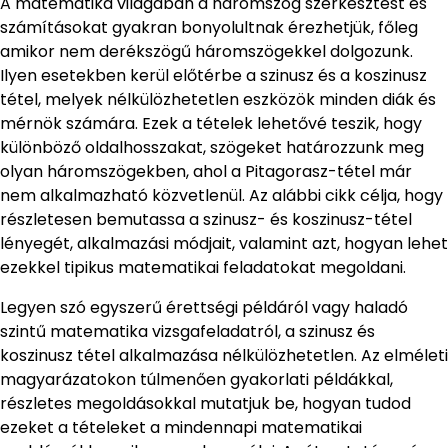
A matematika világában a háromszög szerkesztést és
számításokat gyakran bonyolultnak érezhetjük, főleg
amikor nem derékszögű háromszögekkel dolgozunk.
Ilyen esetekben kerül előtérbe a szinusz és a koszinusz
tétel, melyek nélkülözhetetlen eszközök minden diák és
mérnök számára. Ezek a tételek lehetővé teszik, hogy
különböző oldalhosszakat, szögeket határozzunk meg
olyan háromszögekben, ahol a Pitagorasz-tétel már
nem alkalmazható közvetlenül. Az alábbi cikk célja, hogy
részletesen bemutassa a szinusz- és koszinusz-tétel
lényegét, alkalmazási módjait, valamint azt, hogyan lehet
ezekkel tipikus matematikai feladatokat megoldani.
Legyen szó egyszerű érettségi példáról vagy haladó
szintű matematika vizsgafeladatról, a szinusz és
koszinusz tétel alkalmazása nélkülözhetetlen. Az elméleti
magyarázatokon túlmenően gyakorlati példákkal,
részletes megoldásokkal mutatjuk be, hogyan tudod
ezeket a tételeket a mindennapi matematikai