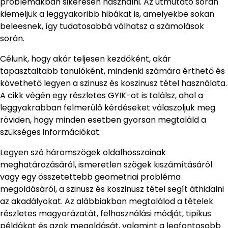
problémákban sikeresen használni. Az útmutató során
kiemeljük a leggyakoribb hibákat is, amelyekbe sokan
beleesnek, így tudatosabbá válhatsz a számolások
során.
Célunk, hogy akár teljesen kezdőként, akár
tapasztaltabb tanulóként, mindenki számára érthető és
követhető legyen a szinusz és koszinusz tétel használata.
A cikk végén egy részletes GYIK-ot is találsz, ahol a
leggyakrabban felmerülő kérdéseket válaszoljuk meg
röviden, hogy minden esetben gyorsan megtaláld a
szükséges információkat.
Legyen szó háromszögek oldalhosszainak
meghatározásáról, ismeretlen szögek kiszámításáról
vagy egy összetettebb geometriai probléma
megoldásáról, a szinusz és koszinusz tétel segít áthidalni
az akadályokat. Az alábbiakban megtalálod a tételek
részletes magyarázatát, felhasználási módját, tipikus
példákat és azok megoldását, valamint a legfontosabb