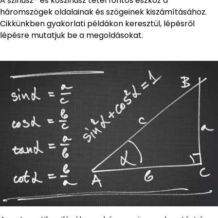
A szinusz- és koszinusz tétel fontos eszköz a
háromszögek oldalainak és szögeinek kiszámításához.
Cikkünkben gyakorlati példákon keresztül, lépésről
lépésre mutatjuk be a megoldásokat.