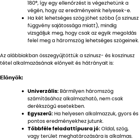
180°, így egy ellenőrzést is végezhetünk a
végén, hogy az eredményeink helyesek-e.
Ha két lehetséges szög jöhet szóba (a szinusz
függvény sajátossága miatt), mindig
vizsgáljuk meg, hogy csak az egyik megoldás
felel meg a háromszög lehetséges szögeinek.
Az alábbiakban összegyűjtöttük a szinusz- és koszinusz
tétel alkalmazásának előnyeit és hátrányait is:
Előnyök:
Univerzális:
Bármilyen háromszög
számításához alkalmazható, nem csak
derékszögű esetekben.
Egyszerű:
Ha helyesen alkalmazzuk, gyors és
pontos eredményekhez jutunk.
Többféle feladattípusra jó:
Oldal, szög,
vagy terület meghatározására is alkalmas.