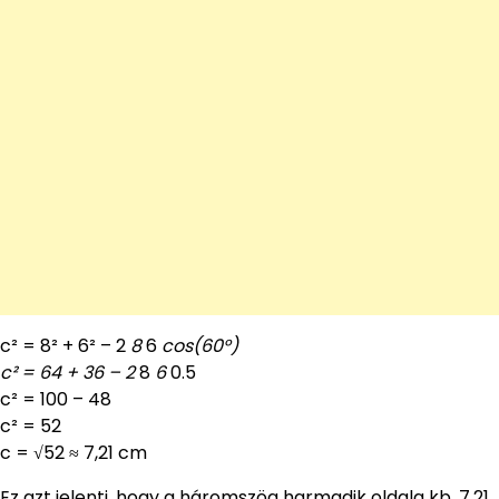
c² = 8² + 6² – 2
8
6
cos(60°)
c² = 64 + 36 – 2
8
6
0.5
c² = 100 – 48
c² = 52
c = √52 ≈ 7,21 cm
Ez azt jelenti, hogy a háromszög harmadik oldala kb. 7,21