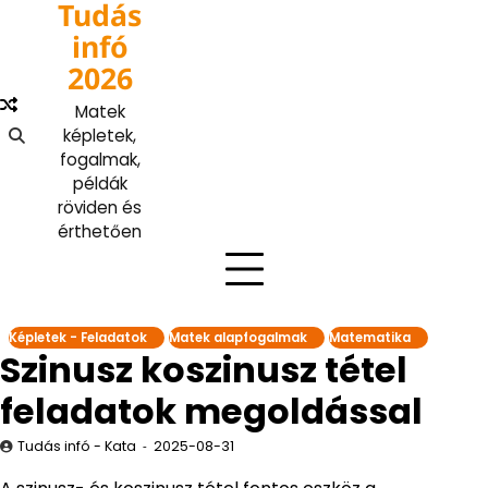
Tudás
Skip
to
infó
content
2026
Matek
képletek,
fogalmak,
példák
röviden és
érthetően
Képletek - Feladatok
Matek alapfogalmak
Matematika
Szinusz koszinusz tétel
feladatok megoldással
Tudás infó - Kata
2025-08-31