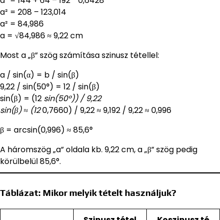
a² = 144 + 64 – 192 * 0,6428
a² = 208 – 123,014
a² = 84,986
a = √84,986 ≈ 9,22 cm
Most a „β” szög számítása szinusz tétellel:
a / sin(α) = b / sin(β)
9,22 / sin(50°) = 12 / sin(β)
sin(β) = (12
sin(50°)) / 9,22
sin(β) ≈ (12
0,7660) / 9,22 ≈ 9,192 / 9,22 ≈ 0,996
β = arcsin(0,996) ≈ 85,6°
A háromszög „a” oldala kb. 9,22 cm, a „β” szög pedig
körülbelül 85,6°.
Táblázat: Mikor melyik tételt használjuk?
Szinusz tétel
Koszinusz té