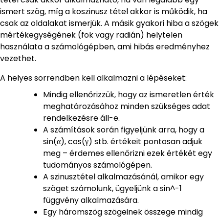
ismert szög, míg a koszinusz tétel akkor is működik, ha
csak az oldalakat ismerjük. A másik gyakori hiba a szögek
mértékegységének (fok vagy radián) helytelen
használata a számológépben, ami hibás eredményhez
vezethet.
A helyes sorrendben kell alkalmazni a lépéseket:
Mindig ellenőrizzük, hogy az ismeretlen érték
meghatározásához minden szükséges adat
rendelkezésre áll-e.
A számítások során figyeljünk arra, hogy a
sin(α), cos(γ) stb. értékeit pontosan adjuk
meg – érdemes ellenőrizni ezek értékét egy
tudományos számológépen.
A szinusztétel alkalmazásánál, amikor egy
szöget számolunk, ügyeljünk a sin^-1
függvény alkalmazására.
Egy háromszög szögeinek összege mindig