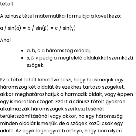
tételt.
A szinusz tétel matematikai formulája a következő:
a / sin(α) = b / sin(β) = c / sin(γ)
Ahol
a, b, c a háromszög oldalai,
α, β, γ pedig a megfelelő oldalakkal szemközti
szögek.
Ez a tétel tehát lehetővé teszi, hogy ha ismerjük egy
háromszög két oldalát és ezekhez tartozó szögeket,
akkor meghatározhatjuk a harmadik oldalt, vagy éppen
egy ismeretlen szöget. Ezért a szinusz tételt gyakran
alkalmazzák háromszögek szerkesztésénél,
területszámításánál vagy akkor, ha egy háromszög
minden oldalát ismerjük, de a szögek közül csak egy
adott. Az egyik legnagyobb előnye, hogy bármilyen