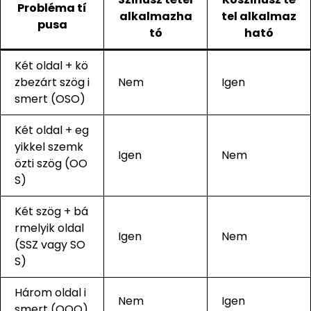
Probléma tí
alkalmazha
tel alkalmaz
pusa
tó
ható
Két oldal + kö
zbezárt szög i
Nem
Igen
smert (OSO)
Két oldal + eg
yikkel szemk
Igen
Nem
özti szög (OO
S)
Két szög + bá
rmelyik oldal
Igen
Nem
(SSZ vagy SO
S)
Három oldal i
Nem
Igen
smert (OOO)