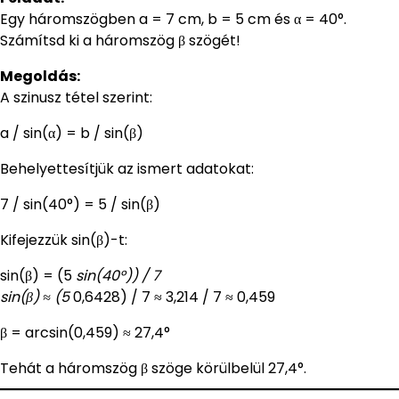
Egy háromszögben a = 7 cm, b = 5 cm és α = 40°.
Számítsd ki a háromszög β szögét!
Megoldás:
A szinusz tétel szerint:
a / sin(α) = b / sin(β)
Behelyettesítjük az ismert adatokat:
7 / sin(40°) = 5 / sin(β)
Kifejezzük sin(β)-t:
sin(β) = (5
sin(40°)) / 7
sin(β) ≈ (5
0,6428) / 7 ≈ 3,214 / 7 ≈ 0,459
β = arcsin(0,459) ≈ 27,4°
Tehát a háromszög β szöge körülbelül 27,4°.