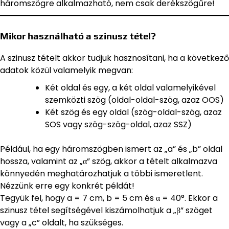
háromszögre alkalmazható, nem csak derékszögűre!
Mikor használható a szinusz tétel?
A szinusz tételt akkor tudjuk hasznosítani, ha a következő
adatok közül valamelyik megvan:
Két oldal és egy, a két oldal valamelyikével
szemközti szög (oldal-oldal-szög, azaz OOS)
Két szög és egy oldal (szög-oldal-szög, azaz
SOS vagy szög-szög-oldal, azaz SSZ)
Például, ha egy háromszögben ismert az „a” és „b” oldal
hossza, valamint az „α” szög, akkor a tételt alkalmazva
könnyedén meghatározhatjuk a többi ismeretlent.
Nézzünk erre egy konkrét példát!
Tegyük fel, hogy a = 7 cm, b = 5 cm és α = 40°. Ekkor a
szinusz tétel segítségével kiszámolhatjuk a „β” szöget
vagy a „c” oldalt, ha szükséges.