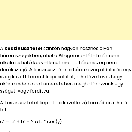
A
koszinusz tétel
szintén nagyon hasznos olyan
háromszögekben, ahol a Pitagorasz-tétel már nem
alkalmazható közvetlenül, mert a háromszög nem
derékszögű. A koszinusz tétel a háromszög oldalai és egy
szög között teremt kapcsolatot, lehetővé téve, hogy
akár minden oldal ismeretében meghatározzunk egy
szöget, vagy fordítva.
A koszinusz tétel képlete a következő formában írható
fel:
c² = a² + b² – 2
a
b * cos(γ)