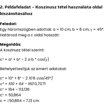
2. Példafeladat – Koszinusz tétel használata oldal
kiszámításához
Feladat:
Egy háromszögben adottak: a = 10 cm, b = 8 cm, γ = 45°.
Határozd meg a c oldal hosszát!
Megoldás:
A koszinusz tétel szerint:
c² = a² + b² – 2
a
b * cos(γ)
Behelyettesítjük az ismert adatokat:
c² = 10² + 8² – 2
10
8
cos(45°)
c² = 100 + 64 – 160
0,7071
c² = 164 – 113,136
c² = 50,864
c = √50,864 ≈ 7,13 cm