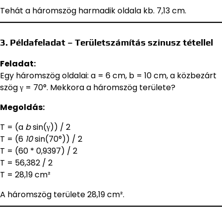
Tehát a háromszög harmadik oldala kb. 7,13 cm.
3. Példafeladat – Területszámítás szinusz tétellel
Feladat:
Egy háromszög oldalai: a = 6 cm, b = 10 cm, a közbezárt
szög γ = 70°. Mekkora a háromszög területe?
Megoldás:
T = (a
b
sin(γ)) / 2
T = (6
10
sin(70°)) / 2
T = (60 * 0,9397) / 2
T = 56,382 / 2
T = 28,19 cm²
A háromszög területe 28,19 cm².