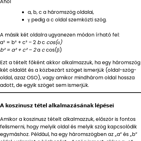
Ahol
a, b, c a háromszög oldalai,
γ pedig a c oldal szemközti szög.
A másik két oldalra ugyanezen módon írható fel:
a² = b² + c² – 2
b
c
cos(α)
b² = a² + c² – 2
a
c
cos(β)
Ezt a tételt főként akkor alkalmazzuk, ha egy háromszög
két oldalát és a közbezárt szöget ismerjük (oldal-szög-
oldal, azaz OSO), vagy amikor mindhárom oldal hossza
adott, de egyik szöget sem ismerjük.
A koszinusz tétel alkalmazásának lépései
Amikor a koszinusz tételt alkalmazzuk, először is fontos
felismerni, hogy melyik oldal és melyik szög kapcsolódik
egymáshoz. Például, ha egy háromszögben az „a” és „b”