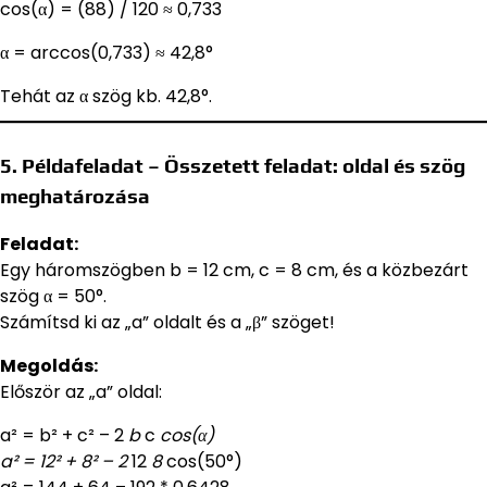
cos(α) = (88) / 120 ≈ 0,733
α = arccos(0,733) ≈ 42,8°
Tehát az α szög kb. 42,8°.
5. Példafeladat – Összetett feladat: oldal és szög
meghatározása
Feladat:
Egy háromszögben b = 12 cm, c = 8 cm, és a közbezárt
szög α = 50°.
Számítsd ki az „a” oldalt és a „β” szöget!
Megoldás:
Először az „a” oldal:
a² = b² + c² – 2
b
c
cos(α)
a² = 12² + 8² – 2
12
8
cos(50°)