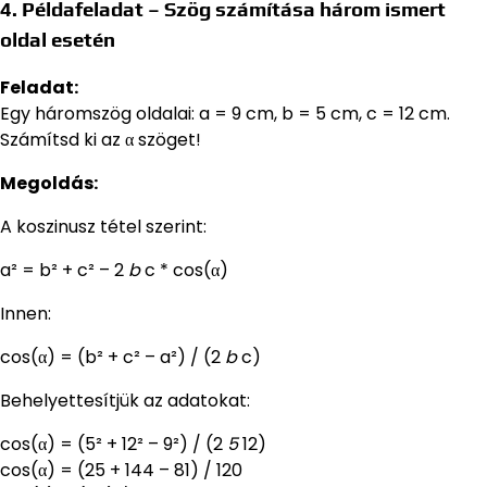
4. Példafeladat – Szög számítása három ismert
oldal esetén
Feladat:
Egy háromszög oldalai: a = 9 cm, b = 5 cm, c = 12 cm.
Számítsd ki az α szöget!
Megoldás:
A koszinusz tétel szerint:
a² = b² + c² – 2
b
c * cos(α)
Innen:
cos(α) = (b² + c² – a²) / (2
b
c)
Behelyettesítjük az adatokat:
cos(α) = (5² + 12² – 9²) / (2
5
12)
cos(α) = (25 + 144 – 81) / 120