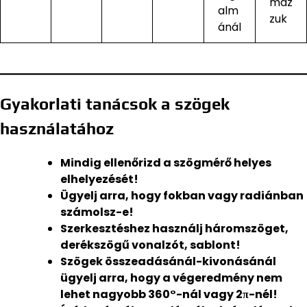
maz
alm
zuk
ánál
Gyakorlati tanácsok a szögek
használatához
Mindig ellenőrizd a szögmérő helyes
elhelyezését!
Ügyelj arra, hogy fokban vagy radiánban
számolsz-e!
Szerkesztéshez használj háromszöget,
derékszögű vonalzót, sablont!
Szögek összeadásánál-kivonásánál
ügyelj arra, hogy a végeredmény nem
lehet nagyobb 360°-nál vagy 2π-nél!