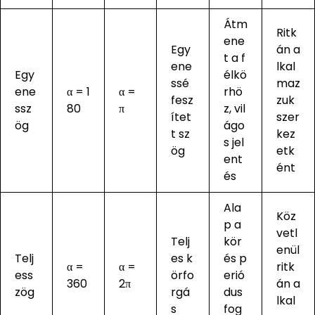
Átm
Ritk
ene
Egy
án a
t a f
ene
lkal
Egy
élkö
ssé
maz
ene
α = 1
α =
rhö
fesz
zuk
ssz
80
π
z, vil
ítet
szer
ög
ágo
t sz
kez
s jel
ög
etk
ent
ént
és
Ala
Köz
p a
vetl
Telj
kör
enül
Telj
es k
és p
α =
α =
ritk
ess
örfo
erió
360
2π
án a
zög
rgá
dus
lkal
s
fog