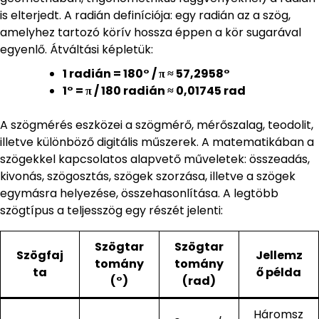
is elterjedt. A radián definíciója: egy radián az a szög,
amelyhez tartozó körív hossza éppen a kör sugarával
egyenlő. Átváltási képletük:
1 radián = 180° / π ≈ 57,2958°
1° = π / 180 radián ≈ 0,01745 rad
A szögmérés eszközei a szögmérő, mérőszalag, teodolit,
illetve különböző digitális műszerek. A matematikában a
szögekkel kapcsolatos alapvető műveletek: összeadás,
kivonás, szögosztás, szögek szorzása, illetve a szögek
egymásra helyezése, összehasonlítása. A legtöbb
szögtípus a teljesszög egy részét jelenti:
Szögtar
Szögtar
Szögfaj
Jellemz
tomány
tomány
ta
ő példa
(°)
(rad)
Háromsz