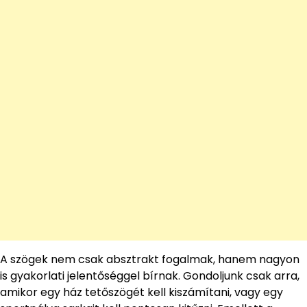
A szögek nem csak absztrakt fogalmak, hanem nagyon
is gyakorlati jelentőséggel bírnak. Gondoljunk csak arra,
amikor egy ház tetőszögét kell kiszámítani, vagy egy