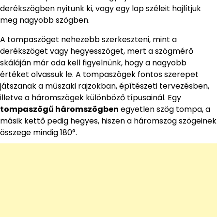
derékszögben nyitunk ki, vagy egy lap széleit hajlítjuk
meg nagyobb szögben.
A tompaszöget nehezebb szerkeszteni, mint a
derékszöget vagy hegyesszöget, mert a szögmérő
skáláján már oda kell figyelnünk, hogy a nagyobb
értéket olvassuk le. A tompaszögek fontos szerepet
játszanak a műszaki rajzokban, építészeti tervezésben,
illetve a háromszögek különböző típusainál. Egy
tompaszögű háromszögben
egyetlen szög tompa, a
másik kettő pedig hegyes, hiszen a háromszög szögeinek
összege mindig 180°.