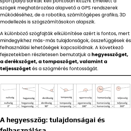
sportpálya sarkait kell pontosan kitűzni. Emellett a
szögek meghatározása alapvető a GPS rendszerek
működéséhez, de a robotika, számítógépes grafika, 3D
modellezés is szögszámításokon alapszik.
A különböző szögfajták elkülönítése azért is fontos, mert
mindegyikhez más-más tulajdonságok, összefüggések és
felhasználási lehetőségek kapcsolódnak. A következő
fejezetekben részletesen bemutatjuk a
hegyesszöget,
a derékszöget, a tompaszöget, valamint a
teljesszöget
és a szögmérés fontosságát.
A hegyesszög: tulajdonságai és
felhasználása