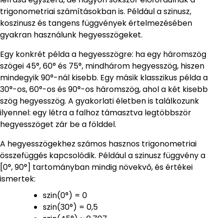
trigonometriai számításokban is. Például a szinusz,
koszinusz és tangens függvények értelmezésében
gyakran használunk hegyesszögeket.
Egy konkrét példa a hegyesszögre: ha egy háromszög
szögei 45°, 60° és 75°, mindhárom hegyesszög, hiszen
mindegyik 90°-nál kisebb. Egy másik klasszikus példa a
30°-os, 60°-os és 90°-os háromszög, ahol a két kisebb
szög hegyesszög. A gyakorlati életben is találkozunk
ilyennel: egy létra a falhoz támasztva legtöbbször
hegyesszöget zár be a földdel.
A hegyesszögekhez számos hasznos trigonometriai
összefüggés kapcsolódik. Például a szinusz függvény a
[0°, 90°] tartományban mindig növekvő, és értékei
ismertek:
szin(0°) = 0
szin(30°) = 0,5