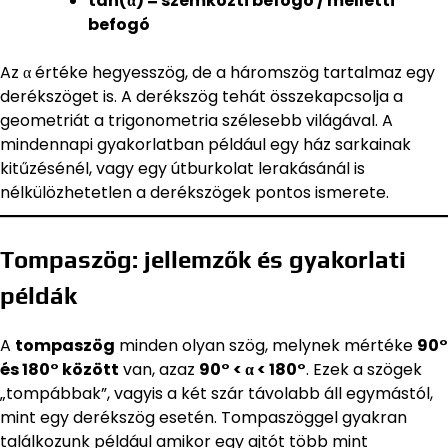
tan(α) = szemközti befogó / melletti
befogó
Az α értéke hegyesszög, de a háromszög tartalmaz egy
derékszöget is. A derékszög tehát összekapcsolja a
geometriát a trigonometria szélesebb világával. A
mindennapi gyakorlatban például egy ház sarkainak
kitűzésénél, vagy egy útburkolat lerakásánál is
nélkülözhetetlen a derékszögek pontos ismerete.
Tompaszög: jellemzők és gyakorlati
példák
A
tompaszög
minden olyan szög, melynek mértéke
90°
és 180° között
van, azaz
90° < α < 180°
. Ezek a szögek
„tompábbak”, vagyis a két szár távolabb áll egymástól,
mint egy derékszög esetén. Tompaszöggel gyakran
találkozunk például amikor egy ajtót több mint