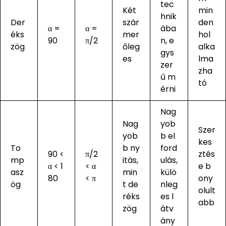
tec
Két
min
hnik
Der
szár
den
α =
α =
ába
éks
mer
hol
90
π/2
n, e
zög
őleg
alka
gys
es
lma
zer
zha
ű m
tó
érni
Nag
Nag
yob
Szer
yob
b el
kes
To
b ny
ford
90 <
π/2
ztés
mp
itás,
ulás,
α < 1
< α
e b
asz
min
külö
80
< π
ony
ög
t de
nleg
olult
réks
es l
abb
zög
átv
ány