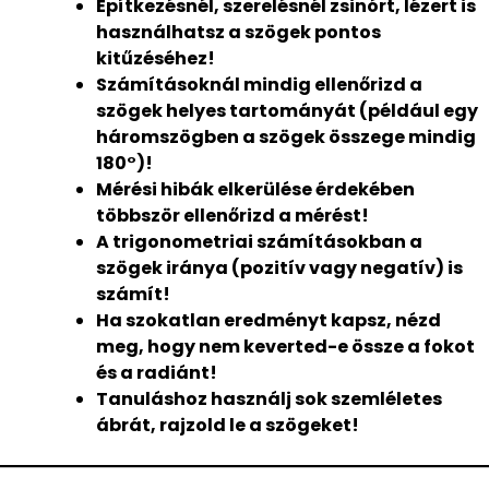
Építkezésnél, szerelésnél zsinórt, lézert is
használhatsz a szögek pontos
kitűzéséhez!
Számításoknál mindig ellenőrizd a
szögek helyes tartományát (például egy
háromszögben a szögek összege mindig
180°)!
Mérési hibák elkerülése érdekében
többször ellenőrizd a mérést!
A trigonometriai számításokban a
szögek iránya (pozitív vagy negatív) is
számít!
Ha szokatlan eredményt kapsz, nézd
meg, hogy nem keverted-e össze a fokot
és a radiánt!
Tanuláshoz használj sok szemléletes
ábrát, rajzold le a szögeket!