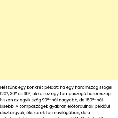
Nézzünk egy konkrét példát: ha egy háromszög szögei
120°, 30° és 30°, akkor ez egy tompaszögű háromszög,
hiszen az egyik szög 90°-nál nagyobb, de 180°-nál
kisebb. A tompaszögek gyakran előfordulnak például
dísztárgyak, ékszerek formavilágában, de a