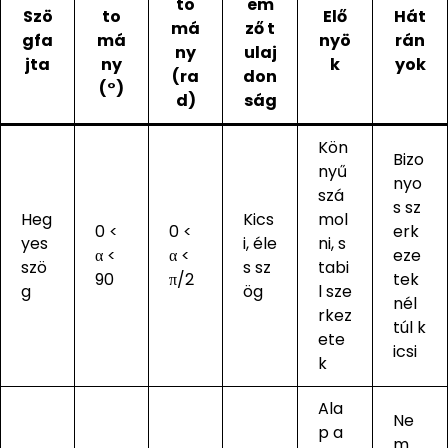
to
em
Szö
to
Elő
Hát
má
ző t
gfa
má
nyö
rán
ny
ulaj
jta
ny
k
yok
(ra
don
(°)
d)
ság
Kön
Bizo
nyű
nyo
szá
s sz
Heg
Kics
mol
0 <
0 <
erk
yes
i, éle
ni, s
α <
α <
eze
szö
s sz
tabi
90
π/2
tek
g
ög
l sze
nél
rkez
túl k
ete
icsi
k
Ala
Ne
p a
m