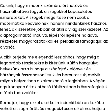
Célunk, hogy mindenki számára érthetővé és
használhatóvá tegyük a szögekkel kapcsolatos
ismereteket. A szögek megértése nem csak a
matematika kedvelőinek, hanem mindenkinek hasznos
lehet, aki szeretné jobban átlátni a világ szerkezetét. Az
alapfogalmaktól indulva, lépésről lépésre haladva,
részletes magyarázatokkal és példákkal támogatjuk az
olvasót.
A cikk terjedelme elegendő lesz ahhoz, hogy még a
legapróbb részletekre is kitérjünk. Külön hangsúlyt
helyezünk arra is, hogy a szögfajták előnyeit és
hátrányait összehasonlítsuk, és bemutassuk, melyik
milyen helyzetben alkalmazható a legjobban. A végén
egy könnyen áttekinthető táblázatban is összefoglaljuk
a főbb tudnivalókat.
Reméljük, hogy ezzel a cikkel mindenki bátran kezébe
veheti a szögmérőt, és magabiztosan alkalmazhatja a