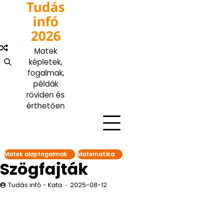
Tudás
Skip
to
infó
content
2026
Matek
képletek,
fogalmak,
példák
röviden és
érthetően
Matek alapfogalmak
Matematika
Szögfajták
Tudás infó - Kata
2025-08-12