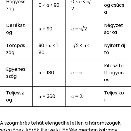
Hegyess
0 < α < π/
0 < α < 90
ög csúcs
zög
2
a
Deréksz
Négyzet
α = 90
α = π/2
ög
sarka
Tompas
90 < α < 1
π/2 < α <
Nyitott aj
zög
80
π
tó
Kifeszíte
Egyenes
α = 180
α = π
tt egyen
szög
es
Teljessz
Teljes kö
α = 360
α = 2π
ög
r
A szögmérés tehát elengedhetetlen a háromszögek,
sokszögek, körök, illetve különféle mechanikai vagy