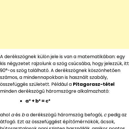
A derékszögnek külön jele is van a matematikában: egy
kis négyzetet rajzolunk a szög csúcsába, hogy jelezzük, itt
90°-os szög található. A derékszögnek köszönhetően
számos, a mindennapokban is használt szabály,
összefüggés született. Például a
Pitagorasz-tétel
minden derékszögű háromszögre alkalmazható:
a² + b² = c²
ahol
a
és
b
a derékszögű háromszög befogói,
c
pedig az
átfogó. Ezt az összefüggést építőmérnökök, ácsok,
bútorasztalosok napi szinten használják, amikor pontos