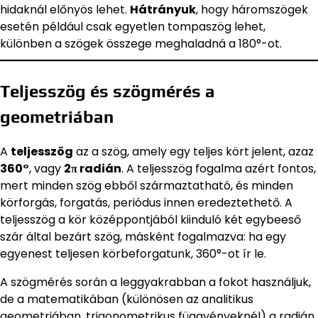
hidaknál előnyös lehet.
Hátrányuk
, hogy háromszögek
esetén például csak egyetlen tompaszög lehet,
különben a szögek összege meghaladná a 180°-ot.
Teljesszög és szögmérés a
geometriában
A
teljesszög
az a szög, amely egy teljes kört jelent, azaz
360°
, vagy
2π radián
. A teljesszög fogalma azért fontos,
mert minden szög ebből származtatható, és minden
körforgás, forgatás, periódus innen eredeztethető. A
teljesszög a kör középpontjából kiinduló két egybeeső
szár által bezárt szög, másként fogalmazva: ha egy
egyenest teljesen körbeforgatunk, 360°-ot ír le.
A szögmérés során a leggyakrabban a fokot használjuk,
de a matematikában (különösen az analitikus
geometriában, trigonometrikus függvényeknél) a radián