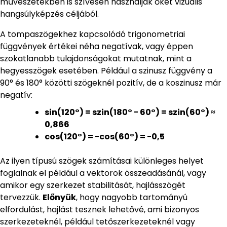
művészetekben is szívesen használják őket vizuális
hangsúlyképzés céljából.
A tompaszögekhez kapcsolódó trigonometriai
függvények értékei néha negatívak, vagy éppen
szokatlanabb tulajdonságokat mutatnak, mint a
hegyesszögek esetében. Például a szinusz függvény a
90° és 180° közötti szögeknél pozitív, de a koszinusz már
negatív:
sin(120°) = szin(180° − 60°) = szin(60°) ≈
0,866
cos(120°) = −cos(60°) = −0,5
Az ilyen típusú szögek számításai különleges helyet
foglalnak el például a vektorok összeadásánál, vagy
amikor egy szerkezet stabilitását, hajlásszögét
tervezzük.
Előnyük
, hogy nagyobb tartományú
elfordulást, hajlást tesznek lehetővé, ami bizonyos
szerkezeteknél, például tetőszerkezeteknél vagy