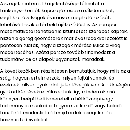
A szögek matematikai jelentősége túlmutat a
tankönyveken: ők kapcsolják össze a síkidomokat,
segítik a távolságok és irányok meghatározását,
lehetővé teszik a térbeli tájékozódást is. Az európai
matematikatörténetben is kitüntetett szerepet kaptak,
hiszen a görög geométerek már évezredekkel ezelőtt is
pontosan tudták, hogy a szögek mérése kulcs a világ
megértéséhez. Azóta persze tovább finomodott a
tudomány, de az alapok ugyanazok maradtak.
A következőkben részletesen bemutatjuk, hogy mi is az a
szög, hogyan értelmezzük, milyen fajtái vannak, és
ezeknek milyen gyakorlati jelentőségük van. A cikk végén
gyakori kérdésekre válaszolunk, így minden olvasó
könnyen beépítheti ismereteit a hétköznapi vagy
tudományos munkába. Legyen szó kezdő vagy haladó
tanulóról, mindenki talál majd érdekességeket és
hasznos tudnivalókat.