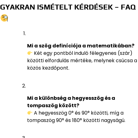
GYAKRAN ISMÉTELT KÉRDÉSEK – FAQ
Mi a szög definíciója a matematikában?
Két egy pontból induló félegyenes (szár)
közötti elfordulás mértéke, melynek csúcsa a
közös kezdőpont.
Mi a különbség a hegyesszög és a
tompaszög között?
A hegyesszög 0° és 90° közötti, míg a
tompaszög 90° és 180° közötti nagyságú.