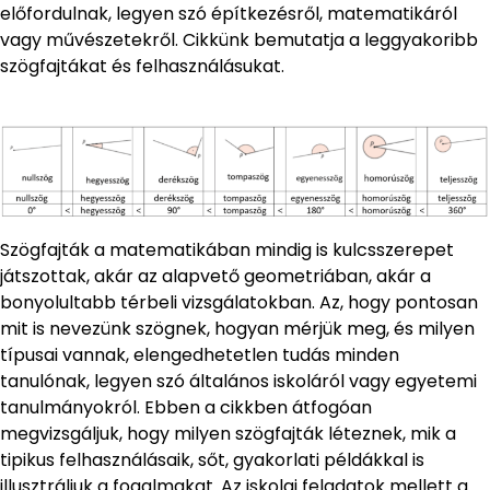
előfordulnak, legyen szó építkezésről, matematikáról
vagy művészetekről. Cikkünk bemutatja a leggyakoribb
szögfajtákat és felhasználásukat.
Szögfajták a matematikában mindig is kulcsszerepet
játszottak, akár az alapvető geometriában, akár a
bonyolultabb térbeli vizsgálatokban. Az, hogy pontosan
mit is nevezünk szögnek, hogyan mérjük meg, és milyen
típusai vannak, elengedhetetlen tudás minden
tanulónak, legyen szó általános iskoláról vagy egyetemi
tanulmányokról. Ebben a cikkben átfogóan
megvizsgáljuk, hogy milyen szögfajták léteznek, mik a
tipikus felhasználásaik, sőt, gyakorlati példákkal is
illusztráljuk a fogalmakat. Az iskolai feladatok mellett a