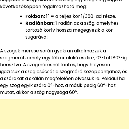
következőképpen fogalmazható meg:
Fokban:
1° = a teljes kör 1/360-ad része.
Radiánban:
1 radián az a szög, amelyhez
tartozó körív hossza megegyezik a kör
sugarával.
A szögek mérése során gyakran alkalmazzuk a
szögmérőt, amely egy félkör alakú eszköz, 0°-tól 180°-ig
beosztva. A szögmérésnél fontos, hogy helyesen
igazítsuk a szög csúcsát a szögmérő középpontjához, és
a szárakat a skálán megfelelően olvassuk le. Például ha
egy szög egyik szára 0°-hoz, a másik pedig 60°-hoz
mutat, akkor a szög nagysága 60°.