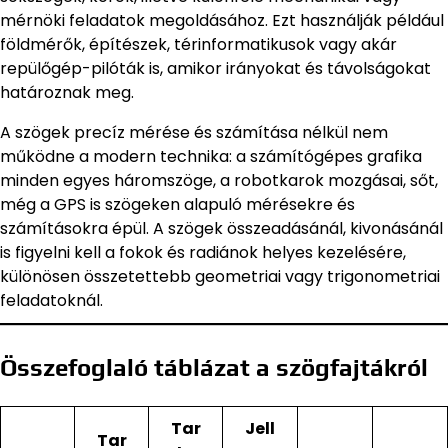
mérnöki feladatok megoldásához. Ezt használják például
földmérők, építészek, térinformatikusok vagy akár
repülőgép-pilóták is, amikor irányokat és távolságokat
határoznak meg.
A szögek precíz mérése és számítása nélkül nem
működne a modern technika: a számítógépes grafika
minden egyes háromszöge, a robotkarok mozgásai, sőt,
még a GPS is szögeken alapuló mérésekre és
számításokra épül. A szögek összeadásánál, kivonásánál
is figyelni kell a fokok és radiánok helyes kezelésére,
különösen összetettebb geometriai vagy trigonometriai
feladatoknál.
Összefoglaló táblázat a szögfajtákról
Tar
Jell
Tar