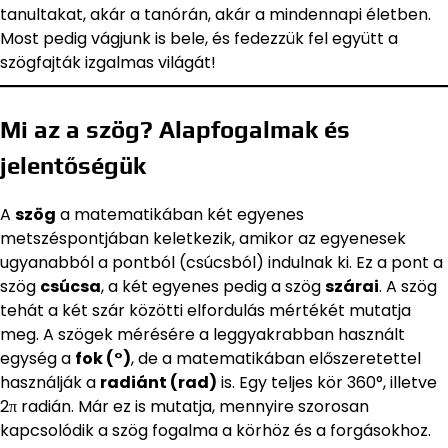
tanultakat, akár a tanórán, akár a mindennapi életben.
Most pedig vágjunk is bele, és fedezzük fel együtt a
szögfajták izgalmas világát!
Mi az a szög? Alapfogalmak és
jelentőségük
A
szög
a matematikában két egyenes
metszéspontjában keletkezik, amikor az egyenesek
ugyanabból a pontból (csúcsból) indulnak ki. Ez a pont a
szög
csúcsa
, a két egyenes pedig a szög
szárai
. A szög
tehát a két szár közötti elfordulás mértékét mutatja
meg. A szögek mérésére a leggyakrabban használt
egység a
fok (°)
, de a matematikában előszeretettel
használják a
radiánt (rad)
is. Egy teljes kör 360°, illetve
2π radián. Már ez is mutatja, mennyire szorosan
kapcsolódik a szög fogalma a körhöz és a forgásokhoz.