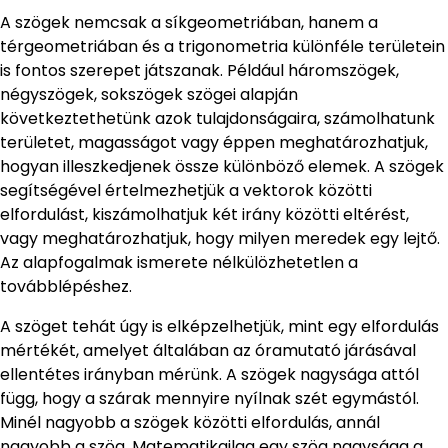
A szögek nemcsak a síkgeometriában, hanem a
térgeometriában és a trigonometria különféle területein
is fontos szerepet játszanak. Például háromszögek,
négyszögek, sokszögek szögei alapján
következtethetünk azok tulajdonságaira, számolhatunk
területet, magasságot vagy éppen meghatározhatjuk,
hogyan illeszkedjenek össze különböző elemek. A szögek
segítségével értelmezhetjük a vektorok közötti
elfordulást, kiszámolhatjuk két irány közötti eltérést,
vagy meghatározhatjuk, hogy milyen meredek egy lejtő.
Az alapfogalmak ismerete nélkülözhetetlen a
továbblépéshez.
A szöget tehát úgy is elképzelhetjük, mint egy elfordulás
mértékét, amelyet általában az óramutató járásával
ellentétes irányban mérünk. A szögek nagysága attól
függ, hogy a szárak mennyire nyílnak szét egymástól.
Minél nagyobb a szögek közötti elfordulás, annál
nagyobb a szög. Matematikailag egy szög nagysága a