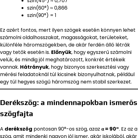
szin(45°) ≈ 0,707
szin(60°) ≈ 0,866
szin(90°) = 1
Ez azért fontos, mert ilyen szögek esetén könnyen lehet
számolni oldalhosszakat, magasságokat, területeket,
különféle háromszögekben, de akár ferdén álló létrák
vagy tetők esetén is.
Előnyük
, hogy egyszerű számolni
velük, és mindig jól meghatározott, konkrét értékeik
vannak.
Hátrányuk
, hogy bizonyos szerkesztési vagy
mérési feladatoknál túl kicsinek bizonyulhatnak, például
egy túl hegyes szögű háromszög nem stabil szerkezet.
Derékszög: a mindennapokban ismerős
szögfajta
A
derékszög
pontosan 90°-os szög, azaz
α = 90°
. Ez az a
szög, amit mindenki nagyon jól ismer, akár iskolából, akár