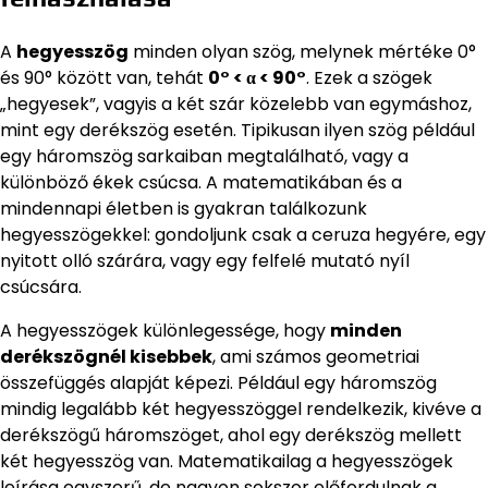
A
hegyesszög
minden olyan szög, melynek mértéke 0°
és 90° között van, tehát
0° < α < 90°
. Ezek a szögek
„hegyesek”, vagyis a két szár közelebb van egymáshoz,
mint egy derékszög esetén. Tipikusan ilyen szög például
egy háromszög sarkaiban megtalálható, vagy a
különböző ékek csúcsa. A matematikában és a
mindennapi életben is gyakran találkozunk
hegyesszögekkel: gondoljunk csak a ceruza hegyére, egy
nyitott olló szárára, vagy egy felfelé mutató nyíl
csúcsára.
A hegyesszögek különlegessége, hogy
minden
derékszögnél kisebbek
, ami számos geometriai
összefüggés alapját képezi. Például egy háromszög
mindig legalább két hegyesszöggel rendelkezik, kivéve a
derékszögű háromszöget, ahol egy derékszög mellett
két hegyesszög van. Matematikailag a hegyesszögek
leírása egyszerű, de nagyon sokszor előfordulnak a