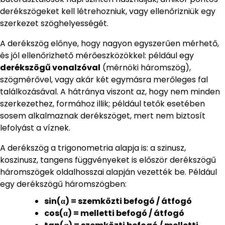
derékszögeket kell létrehozniuk, vagy ellenőrizniük egy
szerkezet szöghelyességét.
A derékszög előnye, hogy nagyon egyszerűen mérhető,
és jól ellenőrizhető mérőeszközökkel: például egy
derékszögű vonalzóval
(mérnöki háromszög),
szögmérővel, vagy akár két egymásra merőleges fal
találkozásával. A hátránya viszont az, hogy nem minden
szerkezethez, formához illik; például tetők esetében
sosem alkalmaznak derékszöget, mert nem biztosít
lefolyást a víznek.
A derékszög a trigonometria alapja is: a szinusz,
koszinusz, tangens függvényeket is először derékszögű
háromszögek oldalhosszai alapján vezették be. Például
egy derékszögű háromszögben:
sin(α) = szemközti befogó / átfogó
cos(α) = melletti befogó / átfogó