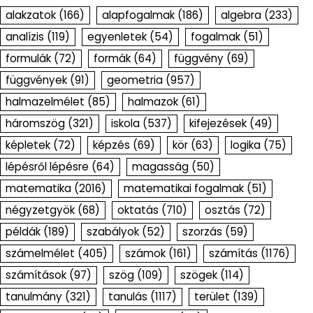
alakzatok
(166)
alapfogalmak
(186)
algebra
(233)
analízis
(119)
egyenletek
(54)
fogalmak
(51)
formulák
(72)
formák
(64)
függvény
(69)
függvények
(91)
geometria
(957)
halmazelmélet
(85)
halmazok
(61)
háromszög
(321)
iskola
(537)
kifejezések
(49)
képletek
(72)
képzés
(69)
kör
(63)
logika
(75)
lépésről lépésre
(64)
magasság
(50)
matematika
(2016)
matematikai fogalmak
(51)
négyzetgyök
(68)
oktatás
(710)
osztás
(72)
példák
(189)
szabályok
(52)
szorzás
(59)
számelmélet
(405)
számok
(161)
számítás
(1176)
számítások
(97)
szög
(109)
szögek
(114)
tanulmány
(321)
tanulás
(1117)
terület
(139)