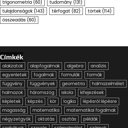
trigonometria
(60)
tudomány
(131)
tulajdonságok
(143)
térfogat
(82)
törtek
(114)
összeadás
(60)
Címkék
alakzatok
alapfogalmak
algebra
analízis
egyenletek
fogalmak
formulák
formák
függvény
függvények
geometria
halmazelmélet
halmazok
háromszög
iskola
kifejezések
képletek
képzés
kör
logika
lépésről lépésre
magasság
matematika
matematikai fogalmak
négyzetgyök
oktatás
osztás
példák
szabályok
szorzás
számelmélet
számok