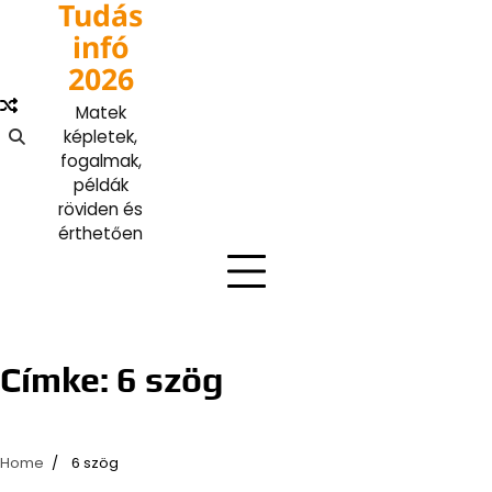
Tudás
Skip
to
infó
content
2026
Matek
képletek,
fogalmak,
példák
röviden és
érthetően
Címke:
6 szög
Home
6 szög