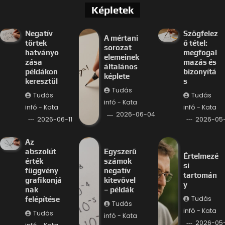
Képletek
Negatív
Szögfelez
A mértani
törtek
ő tétel:
sorozat
hatványo
megfogal
elemeinek
zása
mazás és
általános
példákon
bizonyítá
képlete
keresztül
s
Tudás
Tudás
Tudás
infó - Kata
infó - Kata
infó - Kata
2026-06-04
2026-06-11
2026-05-
Az
abszolút
Egyszerű
Értelmezé
érték
számok
si
függvény
negatív
tartomán
grafikonjá
kitevővel
y
nak
– példák
Tudás
felépítése
Tudás
infó - Kata
Tudás
infó - Kata
2026-05