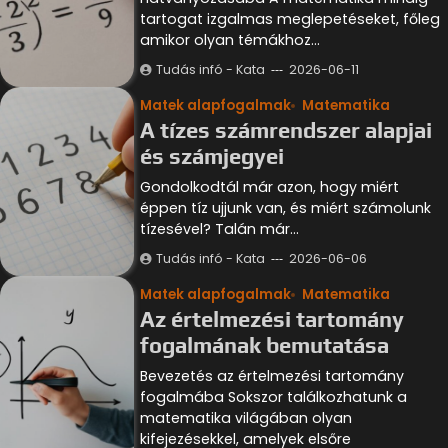
tartogat izgalmas meglepetéseket, főleg
amikor olyan témákhoz…
Tudás infó - Kata
2026-06-11
Matek alapfogalmak
Matematika
A tízes számrendszer alapjai
és számjegyei
Gondolkodtál már azon, hogy miért
éppen tíz ujjunk van, és miért számolunk
tízesével? Talán már…
Tudás infó - Kata
2026-06-06
Matek alapfogalmak
Matematika
Az értelmezési tartomány
fogalmának bemutatása
Bevezetés az értelmezési tartomány
fogalmába Sokszor találkozhatunk a
matematika világában olyan
kifejezésekkel, amelyek elsőre