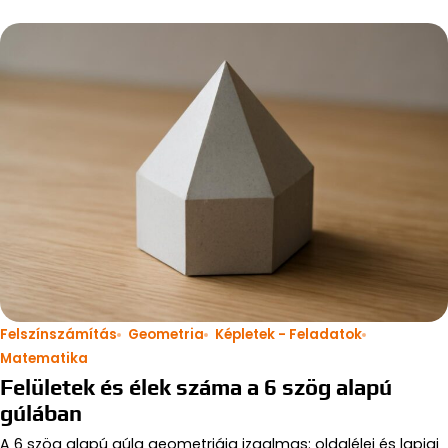
Felszínszámítás
Geometria
Képletek - Feladatok
Matematika
Felületek és élek száma a 6 szög alapú
gúlában
A 6 szög alapú gúla geometriája izgalmas: oldalélei és lapjai