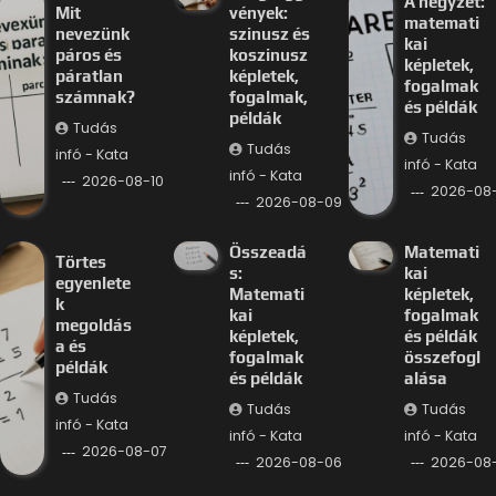
A négyzet:
Mit
vények:
matemati
nevezünk
szinusz és
kai
páros és
koszinusz
képletek,
páratlan
képletek,
fogalmak
számnak?
fogalmak,
és példák
példák
Tudás
Tudás
Tudás
infó - Kata
infó - Kata
infó - Kata
2026-08-10
2026-08
2026-08-09
Összeadá
Matemati
Törtes
s:
kai
egyenlete
Matemati
képletek,
k
kai
fogalmak
megoldás
képletek,
és példák
a és
fogalmak
összefogl
példák
és példák
alása
Tudás
Tudás
Tudás
infó - Kata
infó - Kata
infó - Kata
2026-08-07
2026-08-06
2026-08