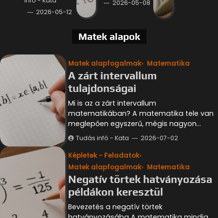
infó - Kata
2026-05-08
2026-05-12
Matek alapok
Matek alapfogalmak
Matematika
A zárt intervallum
tulajdonságai
Mi is az a zárt intervallum
matematikában? A matematika tele van
meglepően egyszerű, mégis nagyon…
Tudás infó - Kata
2026-07-02
Képletek - Feladatok
Matek alapfogalmak
Matematika
Negatív törtek hatványozása
példákon keresztül
Bevezetés a negatív törtek
hatványozásába A matematika mindig