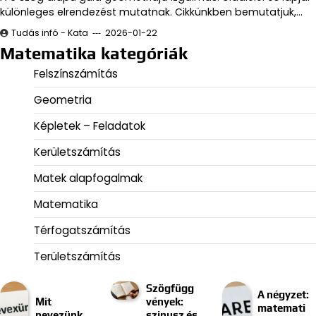
különleges elrendezést mutatnak. Cikkünkben bemutatjuk,…
Tudás infó - Kata
2026-01-22
Matematika kategóriák
Felszínszámítás
Geometria
Képletek – Feladatok
Kerületszámítás
Matek alapfogalmak
Matematika
Térfogatszámítás
Területszámítás
Szögfügg
A négyzet:
Mit
vények:
matemati
nevezünk
szinusz és