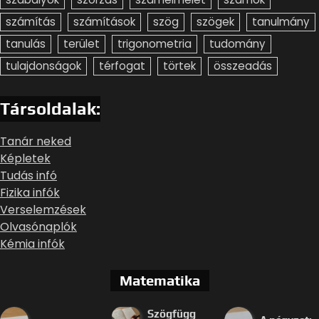
számítás
számítások
szög
szögek
tanulmány
tanulás
terület
trigonometria
tudomány
tulajdonságok
térfogat
törtek
összeadás
Társoldalak:
Tanár neked
Képletek
Tudás infó
Fizika infók
Verselemzések
Olvasónaplók
Kémia infók
Matematika
Szögfügg