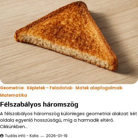
Geometria
Képletek - Feladatok
Matek alapfogalmak
Matematika
Félszabályos háromszög
A félszabályos háromszög különleges geometriai alakzat: két
oldala egyenlő hosszúságú, míg a harmadik eltérő.
Cikkünkben…
Tudás infó - Kata
2026-01-19