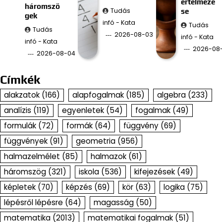
értelmezé
háromszö
Tudás
se
gek
infó - Kata
Tudás
Tudás
2026-08-03
infó - Kata
infó - Kata
2026-08
2026-08-04
Címkék
alakzatok
(166)
alapfogalmak
(185)
algebra
(233)
analízis
(119)
egyenletek
(54)
fogalmak
(49)
formulák
(72)
formák
(64)
függvény
(69)
függvények
(91)
geometria
(956)
halmazelmélet
(85)
halmazok
(61)
háromszög
(321)
iskola
(536)
kifejezések
(49)
képletek
(70)
képzés
(69)
kör
(63)
logika
(75)
lépésről lépésre
(64)
magasság
(50)
matematika
(2013)
matematikai fogalmak
(51)