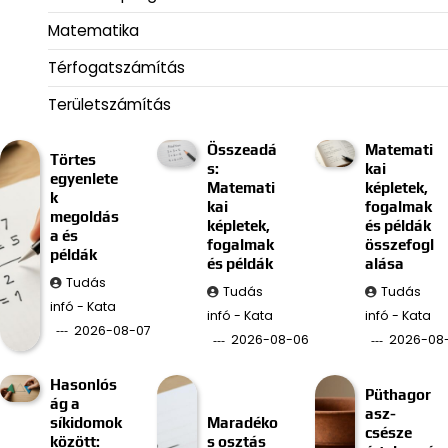
Matematika
Térfogatszámítás
Területszámítás
Összeadá
Matemati
Törtes
s:
kai
egyenlete
Matemati
képletek,
k
kai
fogalmak
megoldás
képletek,
és példák
a és
fogalmak
összefogl
példák
és példák
alása
Tudás
Tudás
Tudás
infó - Kata
infó - Kata
infó - Kata
2026-08-07
2026-08-06
2026-08
Hasonlós
Püthagor
ág a
asz-
síkidomok
Maradéko
csésze
között:
s osztás