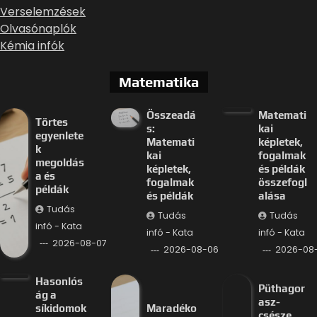
Verselemzések
Olvasónaplók
Kémia infók
Matematika
Összeadá
Matemati
Törtes
s:
kai
egyenlete
Matemati
képletek,
k
kai
fogalmak
megoldás
képletek,
és példák
a és
fogalmak
összefogl
példák
és példák
alása
Tudás
Tudás
Tudás
infó - Kata
infó - Kata
infó - Kata
2026-08-07
2026-08-06
2026-08
Hasonlós
Püthagor
ág a
asz-
síkidomok
Maradéko
csésze