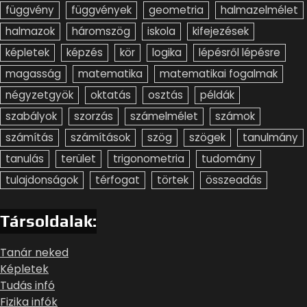
függvény
függvények
geometria
halmazelmélet
halmazok
háromszög
iskola
kifejezések
képletek
képzés
kör
logika
lépésről lépésre
magasság
matematika
matematikai fogalmak
négyzetgyök
oktatás
osztás
példák
szabályok
szorzás
számelmélet
számok
számítás
számítások
szög
szögek
tanulmány
tanulás
terület
trigonometria
tudomány
tulajdonságok
térfogat
törtek
összeadás
Társoldalak:
Tanár neked
Képletek
Tudás infó
Fizika infók