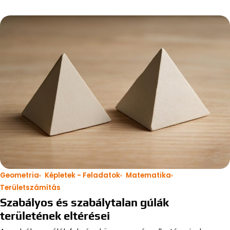
Geometria
Képletek - Feladatok
Matematika
Területszámítás
Szabályos és szabálytalan gúlák
területének eltérései