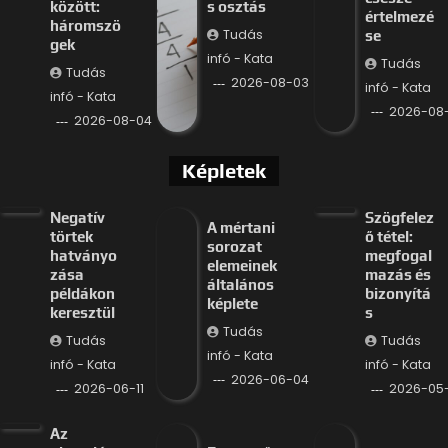
között:
s osztás
értelmezé
háromszö
Tudás
se
gek
infó - Kata
Tudás
Tudás
2026-08-03
infó - Kata
infó - Kata
2026-08
2026-08-04
Képletek
Negatív
Szögfelez
A mértani
törtek
ő tétel:
sorozat
hatványo
megfogal
elemeinek
zása
mazás és
általános
példákon
bizonyítá
képlete
keresztül
s
Tudás
Tudás
Tudás
infó - Kata
infó - Kata
infó - Kata
2026-06-04
2026-06-11
2026-05-
Az