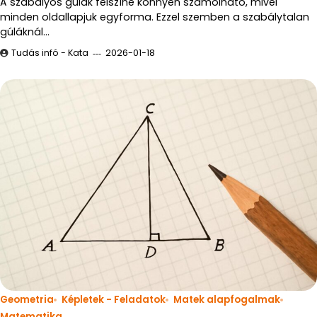
A szabályos gúlák felszíne könnyen számolható, mivel
minden oldallapjuk egyforma. Ezzel szemben a szabálytalan
gúláknál…
Tudás infó - Kata
2026-01-18
Geometria
Képletek - Feladatok
Matek alapfogalmak
Matematika