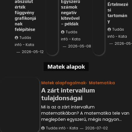
abszolút
Egyszerű
Értelmezé
érték
számok
si
függvény
negatív
tartomán
grafikonjá
kitevővel
y
nak
– példák
Tudás
felépítése
Tudás
infó - Kata
Tudás
infó - Kata
2026-05
infó - Kata
2026-05-08
2026-05-12
Matek alapok
Matek alapfogalmak
Matematika
A zárt intervallum
tulajdonságai
Mi is az a zárt intervallum
matematikában? A matematika tele van
meglepően egyszerű, mégis nagyon…
Tudás infó - Kata
2026-07-02