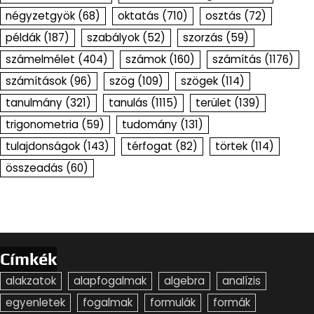
négyzetgyök
(68)
oktatás
(710)
osztás
(72)
példák
(187)
szabályok
(52)
szorzás
(59)
számelmélet
(404)
számok
(160)
számítás
(1176)
számítások
(96)
szög
(109)
szögek
(114)
tanulmány
(321)
tanulás
(1115)
terület
(139)
trigonometria
(59)
tudomány
(131)
tulajdonságok
(143)
térfogat
(82)
törtek
(114)
összeadás
(60)
Címkék
alakzatok
alapfogalmak
algebra
analízis
egyenletek
fogalmak
formulák
formák