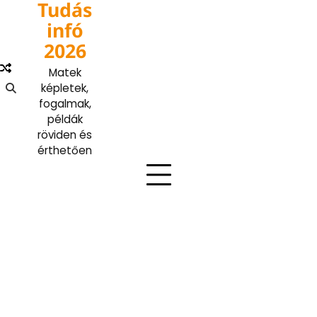
Tudás
Skip
to
infó
content
2026
Matek
képletek,
fogalmak,
példák
röviden és
érthetően