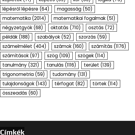
lépésről lépésre
(64)
magasság
(50)
matematika
(2014)
matematikai fogalmak
(51)
négyzetgyök
(68)
oktatás
(710)
osztás
(72)
példák
(188)
szabályok
(52)
szorzás
(59)
számelmélet
(404)
számok
(160)
számítás
(1176)
számítások
(97)
szög
(109)
szögek
(114)
tanulmány
(321)
tanulás
(1116)
terület
(139)
trigonometria
(59)
tudomány
(131)
tulajdonságok
(143)
térfogat
(82)
törtek
(114)
összeadás
(60)
Címkék