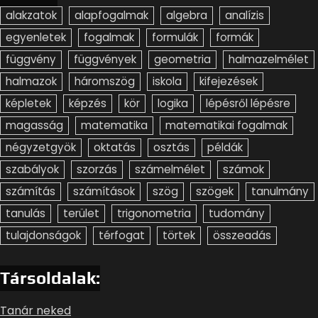
alakzatok
alapfogalmak
algebra
analízis
egyenletek
fogalmak
formulák
formák
függvény
függvények
geometria
halmazelmélet
halmazok
háromszög
iskola
kifejezések
képletek
képzés
kör
logika
lépésről lépésre
magasság
matematika
matematikai fogalmak
négyzetgyök
oktatás
osztás
példák
szabályok
szorzás
számelmélet
számok
számítás
számítások
szög
szögek
tanulmány
tanulás
terület
trigonometria
tudomány
tulajdonságok
térfogat
törtek
összeadás
Társoldalak:
Tanár neked