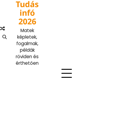
Tudás
Skip
to
infó
content
2026
Matek
képletek,
fogalmak,
példák
röviden és
érthetően