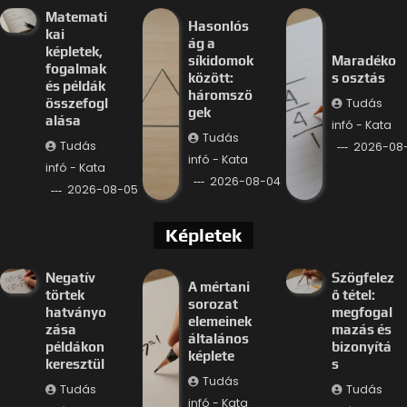
Matemati
Hasonlós
kai
ág a
képletek,
síkidomok
Maradéko
fogalmak
között:
s osztás
és példák
háromszö
Tudás
összefogl
gek
alása
infó - Kata
Tudás
Tudás
2026-08
infó - Kata
infó - Kata
2026-08-04
2026-08-05
Képletek
Negatív
Szögfelez
A mértani
törtek
ő tétel:
sorozat
hatványo
megfogal
elemeinek
zása
mazás és
általános
példákon
bizonyítá
képlete
keresztül
s
Tudás
Tudás
Tudás
infó - Kata