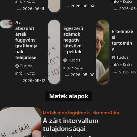
infó - Kata
infó - Kata
2026-06-04
2026-06-11
2026-05-
Az
abszolút
Egyszerű
Értelmezé
érték
számok
si
függvény
negatív
tartomán
grafikonjá
kitevővel
y
nak
– példák
Tudás
felépítése
Tudás
infó - Kata
Tudás
infó - Kata
2026-05
infó - Kata
2026-05-08
2026-05-12
Matek alapok
Matek alapfogalmak
Matematika
A zárt intervallum
tulajdonságai