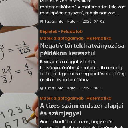
Mi is az a zárt intervallum
matematikában? A matematika tele van
meglepően egyszerű, mégis nagyon…
Tudás infó - Kata
2026-07-02
Képletek - Feladatok
Matek alapfogalmak
Matematika
Negatív törtek hatványozása
példákon keresztül
Bevezetés a negatív törtek
hatványozásába A matematika mindig
tartogat izgalmas meglepetéseket, főleg
amikor olyan témákhoz…
Tudás infó - Kata
2026-06-11
Matek alapfogalmak
Matematika
A tízes számrendszer alapjai
és számjegyei
Gondolkodtál már azon, hogy miért
éppen tíz ujjunk van, és miért számolunk