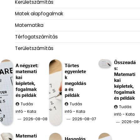
Kerületszámítás
Matek alapfogalmak
Matematika
Térfogatszámítás
Területszámítás
Összeadá
A négyzet:
Törtes
s:
matemati
egyenlete
Matemati
kai
k
kai
képletek,
megoldás
képletek,
fogalmak
a és
fogalmak
és példák
példák
és példák
Tudás
Tudás
Tudás
infó - Kata
infó - Kata
infó - Kata
2026-08-08
2026-08-07
2026-08
Matemati
Hasonlós