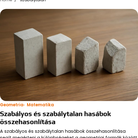
Geometria
Matematika
Szabályos és szabálytalan hasábok
összehasonlítása
A szabályos és szabálytalan hasábok összehasonlítása
segít megérteni a különbségeket a geometriai formák között,