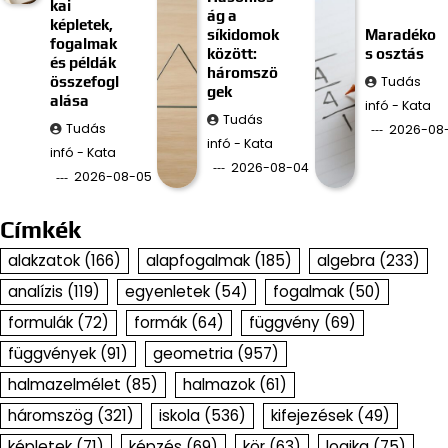
kai
ág a
képletek,
síkidomok
Maradéko
fogalmak
között:
s osztás
és példák
háromszö
Tudás
összefogl
gek
alása
infó - Kata
Tudás
Tudás
2026-08
infó - Kata
infó - Kata
2026-08-04
2026-08-05
Címkék
alakzatok
(166)
alapfogalmak
(185)
algebra
(233)
analízis
(119)
egyenletek
(54)
fogalmak
(50)
formulák
(72)
formák
(64)
függvény
(69)
függvények
(91)
geometria
(957)
halmazelmélet
(85)
halmazok
(61)
háromszög
(321)
iskola
(536)
kifejezések
(49)
képletek
(71)
képzés
(69)
kör
(63)
logika
(75)