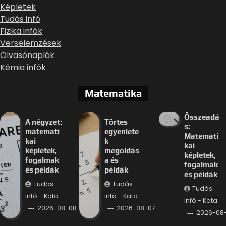
Képletek
Tudás infó
Fizika infók
Verselemzések
Olvasónaplók
Kémia infók
Matematika
Összeadá
A négyzet:
Törtes
s:
matemati
egyenlete
Matemati
kai
k
kai
képletek,
megoldás
képletek,
fogalmak
a és
fogalmak
és példák
példák
és példák
Tudás
Tudás
Tudás
infó - Kata
infó - Kata
infó - Kata
2026-08-08
2026-08-07
2026-08