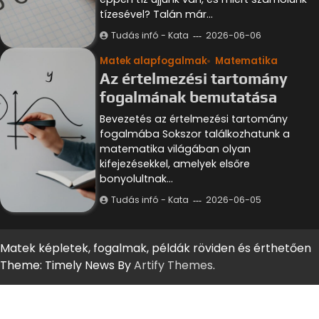
tízesével? Talán már…
Tudás infó - Kata
2026-06-06
Matek alapfogalmak
Matematika
Az értelmezési tartomány
fogalmának bemutatása
Bevezetés az értelmezési tartomány
fogalmába Sokszor találkozhatunk a
matematika világában olyan
kifejezésekkel, amelyek elsőre
bonyolultnak…
Tudás infó - Kata
2026-06-05
Matek képletek, fogalmak, példák röviden és érthetően
Theme: Timely News By
Artify Themes
.