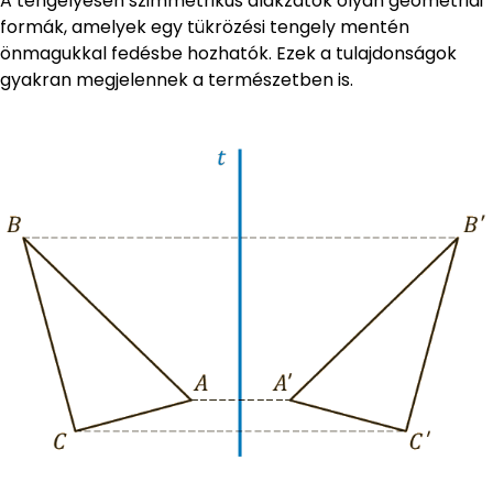
A tengelyesen szimmetrikus alakzatok olyan geometriai
formák, amelyek egy tükrözési tengely mentén
önmagukkal fedésbe hozhatók. Ezek a tulajdonságok
gyakran megjelennek a természetben is.