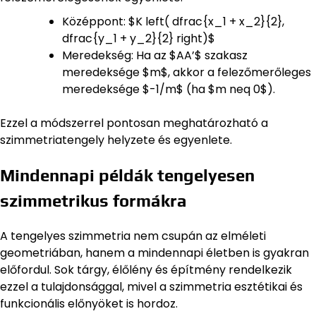
Középpont: $K left( dfrac{x_1 + x_2}{2},
dfrac{y_1 + y_2}{2} right)$
Meredekség: Ha az $AA’$ szakasz
meredeksége $m$, akkor a felezőmerőleges
meredeksége $-1/m$ (ha $m neq 0$).
Ezzel a módszerrel pontosan meghatározható a
szimmetriatengely helyzete és egyenlete.
Mindennapi példák tengelyesen
szimmetrikus formákra
A tengelyes szimmetria nem csupán az elméleti
geometriában, hanem a mindennapi életben is gyakran
előfordul. Sok tárgy, élőlény és építmény rendelkezik
ezzel a tulajdonsággal, mivel a szimmetria esztétikai és
funkcionális előnyöket is hordoz.