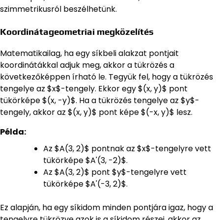
szimmetrikusról beszélhetünk.
Koordinátageometriai megközelítés
Matematikailag, ha egy síkbeli alakzat pontjait
koordinátákkal adjuk meg, akkor a tükrözés a
következőképpen írható le. Tegyük fel, hogy a tükrözés
tengelye az $x$-tengely. Ekkor egy $(x, y)$ pont
tükörképe $(x, -y)$. Ha a tükrözés tengelye az $y$-
tengely, akkor az $(x, y)$ pont képe $(-x, y)$ lesz.
Példa:
Az $A(3, 2)$ pontnak az $x$-tengelyre vett
tükörképe $A'(3, -2)$.
Az $A(3, 2)$ pont $y$-tengelyre vett
tükörképe $A'(-3, 2)$.
Ez alapján, ha egy síkidom minden pontjára igaz, hogy a
tengelyre tükrözve azok is a síkidom részei, akkor az