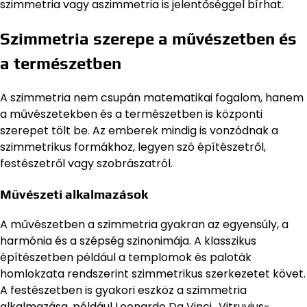
szimmetria vagy aszimmetria is jelentőséggel bírhat.
Szimmetria szerepe a művészetben és
a természetben
A szimmetria nem csupán matematikai fogalom, hanem
a művészetekben és a természetben is központi
szerepet tölt be. Az emberek mindig is vonzódnak a
szimmetrikus formákhoz, legyen szó építészetről,
festészetről vagy szobrászatról.
Művészeti alkalmazások
A művészetben a szimmetria gyakran az egyensúly, a
harmónia és a szépség szinonimája. A klasszikus
építészetben például a templomok és paloták
homlokzata rendszerint szimmetrikus szerkezetet követ.
A festészetben is gyakori eszköz a szimmetria
alkalmazása, például Leonardo Da Vinci „Vitruvius-