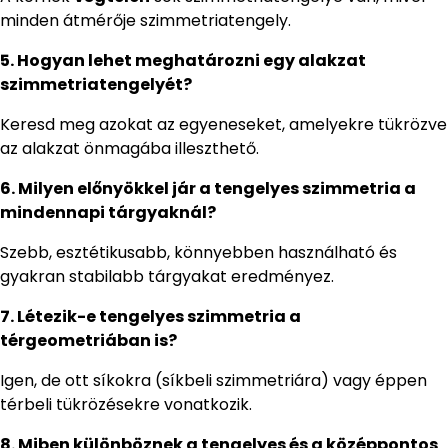
minden átmérője szimmetriatengely.
5. Hogyan lehet meghatározni egy alakzat
szimmetriatengelyét?
Keresd meg azokat az egyeneseket, amelyekre tükrözve
az alakzat önmagába illeszthető.
6. Milyen előnyökkel jár a tengelyes szimmetria a
mindennapi tárgyaknál?
Szebb, esztétikusabb, könnyebben használható és
gyakran stabilabb tárgyakat eredményez.
7. Létezik-e tengelyes szimmetria a
térgeometriában is?
Igen, de ott síkokra (síkbeli szimmetriára) vagy éppen
térbeli tükrözésekre vonatkozik.
8. Miben különböznek a tengelyes és a középpontos