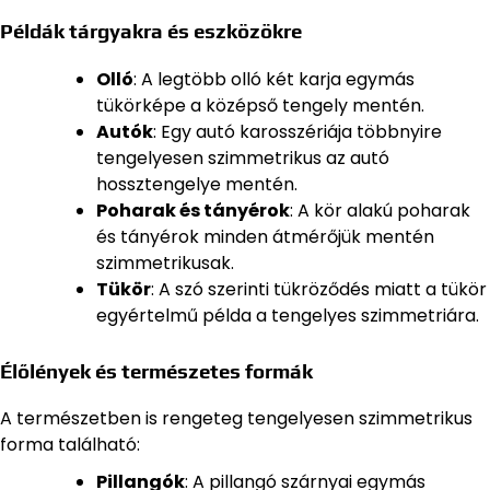
Példák tárgyakra és eszközökre
Olló
: A legtöbb olló két karja egymás
tükörképe a középső tengely mentén.
Autók
: Egy autó karosszériája többnyire
tengelyesen szimmetrikus az autó
hossztengelye mentén.
Poharak és tányérok
: A kör alakú poharak
és tányérok minden átmérőjük mentén
szimmetrikusak.
Tükör
: A szó szerinti tükröződés miatt a tükör
egyértelmű példa a tengelyes szimmetriára.
Élőlények és természetes formák
A természetben is rengeteg tengelyesen szimmetrikus
forma található:
Pillangók
: A pillangó szárnyai egymás