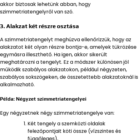
akkor biztosak lehetünk abban, hogy
szimmetriatengelyről van szó.
3.
Alakzat két részre osztása
A szimmetriatengelyt meghúzva ellenőrizzük, hogy az
alakzatot két olyan részre bontja-e, amelyek tükrözése
egymásra illeszthető. Ha igen, akkor sikerült
meghatározni a tengelyt. Ez a módszer különösen jól
működik szabályos alakzatokon, például négyzeten,
szabályos sokszögeken, de összetettebb alakzatoknál is
alkalmazható.
Példa: Négyzet szimmetriatengelyei
Egy négyzetnek négy szimmetriatengelye van:
Két tengely a szemközti oldalak
felezőpontjait köti össze (vízszintes és
függőleges),