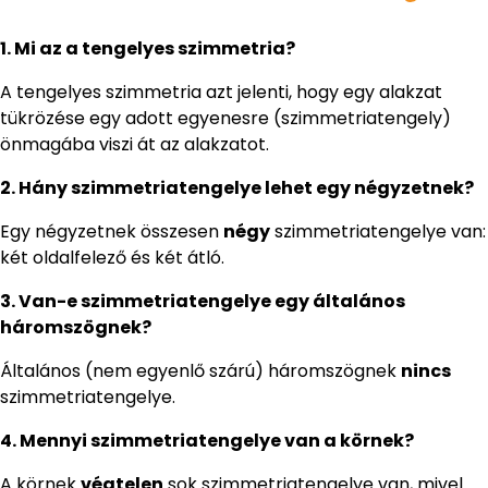
1. Mi az a tengelyes szimmetria?
A tengelyes szimmetria azt jelenti, hogy egy alakzat
tükrözése egy adott egyenesre (szimmetriatengely)
önmagába viszi át az alakzatot.
2. Hány szimmetriatengelye lehet egy négyzetnek?
Egy négyzetnek összesen
négy
szimmetriatengelye van:
két oldalfelező és két átló.
3. Van-e szimmetriatengelye egy általános
háromszögnek?
Általános (nem egyenlő szárú) háromszögnek
nincs
szimmetriatengelye.
4. Mennyi szimmetriatengelye van a körnek?
A körnek
végtelen
sok szimmetriatengelye van, mivel