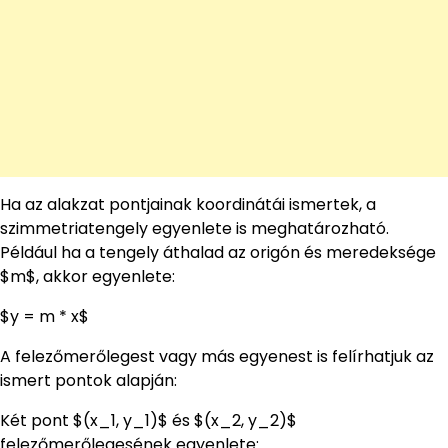
Ha az alakzat pontjainak koordinátái ismertek, a
szimmetriatengely egyenlete is meghatározható.
Például ha a tengely áthalad az origón és meredeksége
$m$, akkor egyenlete:
$y = m * x$
A felezőmerőlegest vagy más egyenest is felírhatjuk az
ismert pontok alapján:
Két pont $(x_1, y_1)$ és $(x_2, y_2)$
felezőmerőlegesének egyenlete: