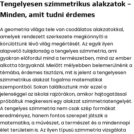
Tengelyesen szimmetrikus alakzatok –
Minden, amit tudni érdemes
A geometria világa tele van csodálatos alakzatokkal,
amelyek rendezett szerkezete megkönnyíti a
körülöttünk lévő világ megértését. Az egyik ilyen
alapvető tulajdonság a tengelyes szimmetria, ami
gyakran előfordul mind a természetben, mind az ember
alkotta tárgyaknál. Mielőtt mélyebben belemerülnénk a
témába, érdemes tisztázni, mit is jelent a tengelyesen
szimmetrikus alakzat fogalma matematikai
szempontból. Sokan találkoztunk már ezzel a
jelenséggel az iskolai rajzórákon, amikor hajtogatással
próbáltuk megkeresni egy alakzat szimmetriatengelyét.
A tengelyes szimmetria nem csak szép formákat
eredményez, hanem fontos szerepet játszik a
matematika, a művészet, a természet és a mindennapi
élet területein is. Az ilyen típusú szimmetria vizsgálata