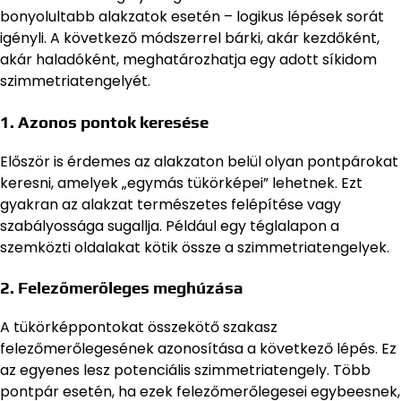
bonyolultabb alakzatok esetén – logikus lépések sorát
igényli. A következő módszerrel bárki, akár kezdőként,
akár haladóként, meghatározhatja egy adott síkidom
szimmetriatengelyét.
1.
Azonos pontok keresése
Először is érdemes az alakzaton belül olyan pontpárokat
keresni, amelyek „egymás tükörképei” lehetnek. Ezt
gyakran az alakzat természetes felépítése vagy
szabályossága sugallja. Például egy téglalapon a
szemközti oldalakat kötik össze a szimmetriatengelyek.
2.
Felezőmerőleges meghúzása
A tükörképpontokat összekötő szakasz
felezőmerőlegesének azonosítása a következő lépés. Ez
az egyenes lesz potenciális szimmetriatengely. Több
pontpár esetén, ha ezek felezőmerőlegesei egybeesnek,