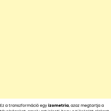
Ez a transzformáció egy
izometria
, azaz megtartja a