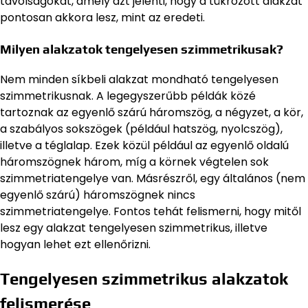
távolságokat, amely azt jelenti, hogy a tükrözött alakzat
pontosan akkora lesz, mint az eredeti.
Milyen alakzatok tengelyesen szimmetrikusak?
Nem minden síkbeli alakzat mondható tengelyesen
szimmetrikusnak. A legegyszerűbb példák közé
tartoznak az egyenlő szárú háromszög, a négyzet, a kör,
a szabályos sokszögek (például hatszög, nyolcszög),
illetve a téglalap. Ezek közül például az egyenlő oldalú
háromszögnek három, míg a körnek végtelen sok
szimmetriatengelye van. Másrészről, egy általános (nem
egyenlő szárú) háromszögnek nincs
szimmetriatengelye. Fontos tehát felismerni, hogy mitől
lesz egy alakzat tengelyesen szimmetrikus, illetve
hogyan lehet ezt ellenőrizni.
Tengelyesen szimmetrikus alakzatok
felismerése