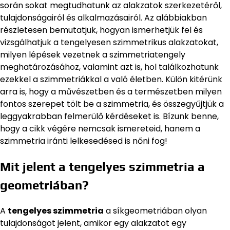
során sokat megtudhatunk az alakzatok szerkezetéről,
tulajdonságairól és alkalmazásairól. Az alábbiakban
részletesen bemutatjuk, hogyan ismerhetjük fel és
vizsgálhatjuk a tengelyesen szimmetrikus alakzatokat,
milyen lépések vezetnek a szimmetriatengely
meghatározásához, valamint azt is, hol találkozhatunk
ezekkel a szimmetriákkal a való életben. Külön kitérünk
arra is, hogy a művészetben és a természetben milyen
fontos szerepet tölt be a szimmetria, és összegyűjtjük a
leggyakrabban felmerülő kérdéseket is. Bízunk benne,
hogy a cikk végére nemcsak ismereteid, hanem a
szimmetria iránti lelkesedésed is nőni fog!
Mit jelent a tengelyes szimmetria a
geometriában?
A
tengelyes szimmetria
a síkgeometriában olyan
tulajdonságot jelent, amikor egy alakzatot egy