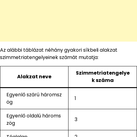
Az alábbi táblázat néhány gyakori síkbeli alakzat
szimmetriatengelyeinek számát mutatja:
Szimmetriatengelye
Alakzat neve
k száma
Egyenlő szárú háromsz
1
ög
Egyenlő oldalú hároms
3
zög
Téglalap
2