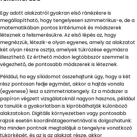
Egy adott alakzatról gyakran első ránézésre is
megállapítható, hogy tengelyesen szimmetrikus-e, de a
matematikában pontos kritériumok és módszerek
léteznek a felismerésükre. Az első lépés az, hogy
megnézzük, létezik-e olyan egyenes, amely az alakzatot
két olyan részre osztja, amelyek tükrözése egymásra
illeszthető. Ez érthető módon legtöbbször szemmel is
végezhető, de pontosabb módszerek is léteznek.
Például, ha egy síkidomot összehajtunk úgy, hogy a két
rész pontosan fedje egymást, akkor a hajtás vonala
(egyenese) lesz a szimmetriatengely. Ez a módszer a
papíron végzett vizsgálatoknál nagyon hasznos, például
a tanulók a gyakorlatban is kipróbálhatják különböző
alakzatokon. Digitális környezetben vagy pontosabb
rajzok esetén koordinátageometriával is dolgozhatunk:
ha minden pontnak megtaláljuk a tengelyre vonatkozó
tükörképét, és az is az alakzat része, akkor