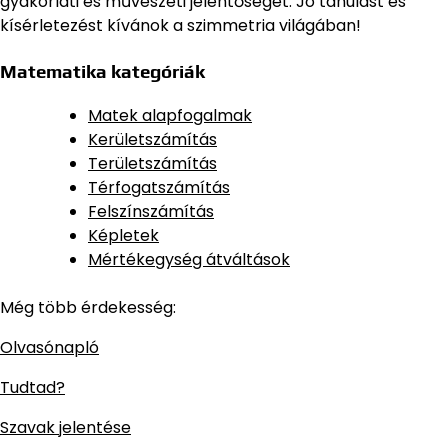
gyakorlati és művészeti jelentőségét. Jó tanulást és
kísérletezést kívánok a szimmetria világában!
Matematika kategóriák
Matek alapfogalmak
Kerületszámítás
Területszámítás
Térfogatszámítás
Felszínszámítás
Képletek
Mértékegység átváltások
Még több érdekesség:
Olvasónapló
Tudtad?
Szavak jelentése