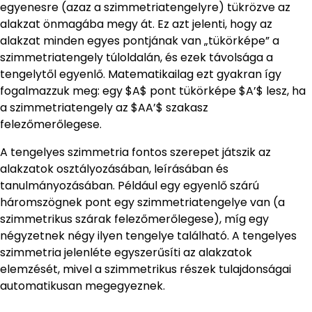
egyenesre (azaz a szimmetriatengelyre) tükrözve az
alakzat önmagába megy át. Ez azt jelenti, hogy az
alakzat minden egyes pontjának van „tükörképe” a
szimmetriatengely túloldalán, és ezek távolsága a
tengelytől egyenlő. Matematikailag ezt gyakran így
fogalmazzuk meg: egy $A$ pont tükörképe $A’$ lesz, ha
a szimmetriatengely az $AA’$ szakasz
felezőmerőlegese.
A tengelyes szimmetria fontos szerepet játszik az
alakzatok osztályozásában, leírásában és
tanulmányozásában. Például egy egyenlő szárú
háromszögnek pont egy szimmetriatengelye van (a
szimmetrikus szárak felezőmerőlegese), míg egy
négyzetnek négy ilyen tengelye található. A tengelyes
szimmetria jelenléte egyszerűsíti az alakzatok
elemzését, mivel a szimmetrikus részek tulajdonságai
automatikusan megegyeznek.