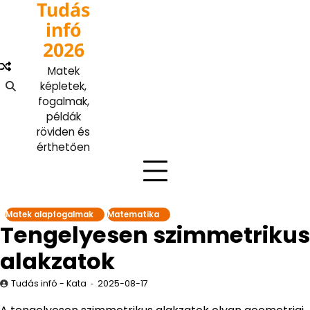
Tudás
Skip
to
infó
content
2026
Matek
képletek,
fogalmak,
példák
röviden és
érthetően
Matek alapfogalmak
Matematika
Tengelyesen szimmetrikus
alakzatok
Tudás infó - Kata
2025-08-17