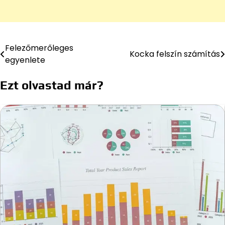
Felezőmerőleges
Bejegyzés
Kocka felszín számítás
egyenlete
navigáció
Ezt olvastad már?