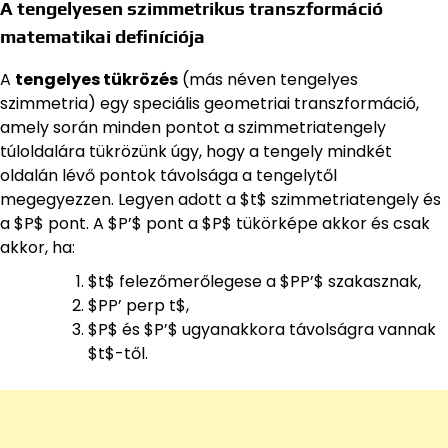
A tengelyesen szimmetrikus transzformáció
matematikai definíciója
A
tengelyes tükrözés
(más néven tengelyes
szimmetria) egy speciális geometriai transzformáció,
amely során minden pontot a szimmetriatengely
túloldalára tükrözünk úgy, hogy a tengely mindkét
oldalán lévő pontok távolsága a tengelytől
megegyezzen. Legyen adott a $t$ szimmetriatengely és
a $P$ pont. A $P’$ pont a $P$ tükörképe akkor és csak
akkor, ha:
$t$ felezőmerőlegese a $PP’$ szakasznak,
$PP’ perp t$,
$P$ és $P’$ ugyanakkora távolságra vannak
$t$-től.