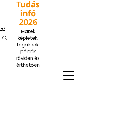
Tudás
Skip
to
infó
content
2026
Matek
képletek,
fogalmak,
példák
röviden és
érthetően