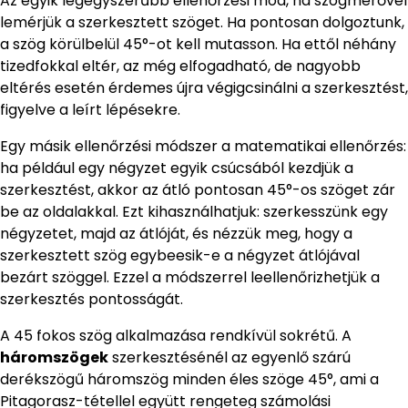
Az egyik legegyszerűbb ellenőrzési mód, ha szögmérővel
lemérjük a szerkesztett szöget. Ha pontosan dolgoztunk,
a szög körülbelül 45°-ot kell mutasson. Ha ettől néhány
tizedfokkal eltér, az még elfogadható, de nagyobb
eltérés esetén érdemes újra végigcsinálni a szerkesztést,
figyelve a leírt lépésekre.
Egy másik ellenőrzési módszer a matematikai ellenőrzés:
ha például egy négyzet egyik csúcsából kezdjük a
szerkesztést, akkor az átló pontosan 45°-os szöget zár
be az oldalakkal. Ezt kihasználhatjuk: szerkesszünk egy
négyzetet, majd az átlóját, és nézzük meg, hogy a
szerkesztett szög egybeesik-e a négyzet átlójával
bezárt szöggel. Ezzel a módszerrel leellenőrizhetjük a
szerkesztés pontosságát.
A 45 fokos szög alkalmazása rendkívül sokrétű. A
háromszögek
szerkesztésénél az egyenlő szárú
derékszögű háromszög minden éles szöge 45°, ami a
Pitagorasz-tétellel együtt rengeteg számolási