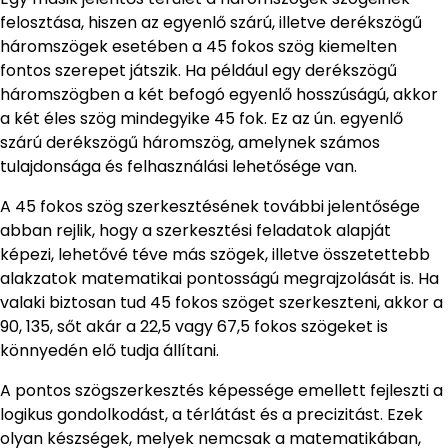
felosztása, hiszen az egyenlő szárú, illetve derékszögű
háromszögek esetében a 45 fokos szög kiemelten
fontos szerepet játszik. Ha például egy derékszögű
háromszögben a két befogó egyenlő hosszúságú, akkor
a két éles szög mindegyike 45 fok. Ez az ún. egyenlő
szárú derékszögű háromszög, amelynek számos
tulajdonsága és felhasználási lehetősége van.
A 45 fokos szög szerkesztésének további jelentősége
abban rejlik, hogy a szerkesztési feladatok alapját
képezi, lehetővé téve más szögek, illetve összetettebb
alakzatok matematikai pontosságú megrajzolását is. Ha
valaki biztosan tud 45 fokos szöget szerkeszteni, akkor a
90, 135, sőt akár a 22,5 vagy 67,5 fokos szögeket is
könnyedén elő tudja állítani.
A pontos szögszerkesztés képessége emellett fejleszti a
logikus gondolkodást, a térlátást és a precizitást. Ezek
olyan készségek, melyek nemcsak a matematikában,