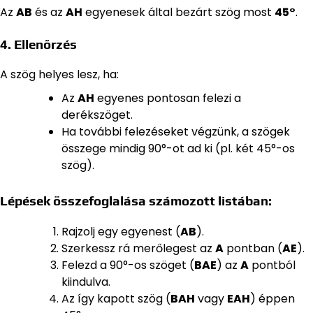
Az
AB
és az
AH
egyenesek által bezárt szög most
45°
.
4. Ellenőrzés
A szög helyes lesz, ha:
Az
AH
egyenes pontosan felezi a
derékszöget.
Ha további felezéseket végzünk, a szögek
összege mindig 90°-ot ad ki (pl. két 45°-os
szög).
Lépések összefoglalása számozott listában:
Rajzolj egy egyenest (
AB
).
Szerkessz rá merőlegest az
A
pontban (
AE
).
Felezd a 90°-os szöget (
BAE
) az
A
pontból
kiindulva.
Az így kapott szög (
BAH
vagy
EAH
) éppen