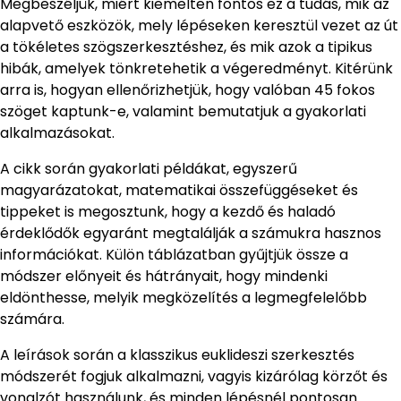
Megbeszéljük, miért kiemelten fontos ez a tudás, mik az
alapvető eszközök, mely lépéseken keresztül vezet az út
a tökéletes szögszerkesztéshez, és mik azok a tipikus
hibák, amelyek tönkretehetik a végeredményt. Kitérünk
arra is, hogyan ellenőrizhetjük, hogy valóban 45 fokos
szöget kaptunk-e, valamint bemutatjuk a gyakorlati
alkalmazásokat.
A cikk során gyakorlati példákat, egyszerű
magyarázatokat, matematikai összefüggéseket és
tippeket is megosztunk, hogy a kezdő és haladó
érdeklődők egyaránt megtalálják a számukra hasznos
információkat. Külön táblázatban gyűjtjük össze a
módszer előnyeit és hátrányait, hogy mindenki
eldönthesse, melyik megközelítés a legmegfelelőbb
számára.
A leírások során a klasszikus euklideszi szerkesztés
módszerét fogjuk alkalmazni, vagyis kizárólag körzőt és
vonalzót használunk, és minden lépésnél pontosan