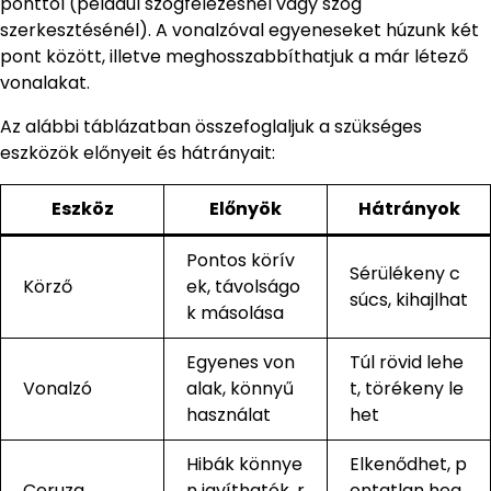
ponttól (például szögfelezésnél vagy szög
szerkesztésénél). A vonalzóval egyeneseket húzunk két
pont között, illetve meghosszabbíthatjuk a már létező
vonalakat.
Az alábbi táblázatban összefoglaljuk a szükséges
eszközök előnyeit és hátrányait:
Eszköz
Előnyök
Hátrányok
Pontos körív
Sérülékeny c
Körző
ek, távolságo
súcs, kihajlhat
k másolása
Egyenes von
Túl rövid lehe
Vonalzó
alak, könnyű
t, törékeny le
használat
het
Hibák könnye
Elkenődhet, p
Ceruza
n javíthatók, r
ontatlan heg