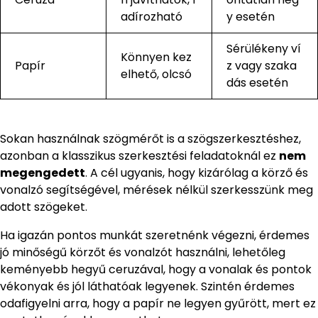
adírozható
y esetén
Sérülékeny ví
Könnyen kez
Papír
z vagy szaka
elhető, olcsó
dás esetén
Sokan használnak szögmérőt is a szögszerkesztéshez,
azonban a klasszikus szerkesztési feladatoknál ez
nem
megengedett
. A cél ugyanis, hogy kizárólag a körző és
vonalzó segítségével, mérések nélkül szerkesszünk meg
adott szögeket.
Ha igazán pontos munkát szeretnénk végezni, érdemes
jó minőségű körzőt és vonalzót használni, lehetőleg
keményebb hegyű ceruzával, hogy a vonalak és pontok
vékonyak és jól láthatóak legyenek. Szintén érdemes
odafigyelni arra, hogy a papír ne legyen gyűrött, mert ez