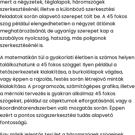
mert a négyzetek, téglalapok, háromszögek
szerkesztésénél, illetve a különböző szerkesztési
feladatok során alapvető szerepet tölt be. A 45 fokos
szög például elengedhetetlen a négyzet átlóinak
meghatározásánál, de ugyanígy szerepet kap a
szabályos nyolcszög, hatszög, más poligonok
szerkesztésénél is.
A matematikán túl a gyakorlati életben is számos helyen
találkozhatunk a 45 fokos szöggel. Ilyen például a
tetőszerkezetek kialakítása, a burkolólapok vágása,
vagy éppen a rajzolás, festés során létrejövő minták
kialakítása. A programozás, számítógépes grafika, illetve
a mérnöki tervezés is gyakran alkalmaz 45 fokos
szögeket, például az objektumok elforgatásánál, vagy a
koordinátarendszerben való mozgatás során. Éppen
ezért a pontos szögszerkesztési tudás alapvető
fontosságú.
Egy másik jelentős terület a háromszögek szögeinek