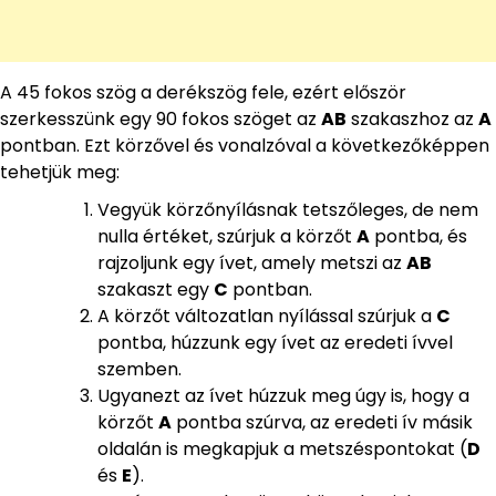
A 45 fokos szög a derékszög fele, ezért először
szerkesszünk egy 90 fokos szöget az
AB
szakaszhoz az
A
pontban. Ezt körzővel és vonalzóval a következőképpen
tehetjük meg:
Vegyük körzőnyílásnak tetszőleges, de nem
nulla értéket, szúrjuk a körzőt
A
pontba, és
rajzoljunk egy ívet, amely metszi az
AB
szakaszt egy
C
pontban.
A körzőt változatlan nyílással szúrjuk a
C
pontba, húzzunk egy ívet az eredeti ívvel
szemben.
Ugyanezt az ívet húzzuk meg úgy is, hogy a
körzőt
A
pontba szúrva, az eredeti ív másik
oldalán is megkapjuk a metszéspontokat (
D
és
E
).