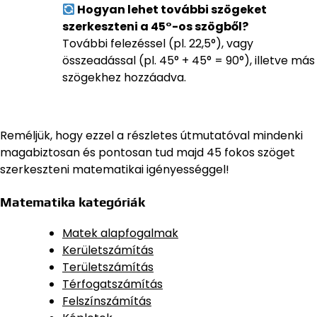
Hogyan lehet további szögeket
szerkeszteni a 45°-os szögből?
További felezéssel (pl. 22,5°), vagy
összeadással (pl. 45° + 45° = 90°), illetve más
szögekhez hozzáadva.
Reméljük, hogy ezzel a részletes útmutatóval mindenki
magabiztosan és pontosan tud majd 45 fokos szöget
szerkeszteni matematikai igényességgel!
Matematika kategóriák
Matek alapfogalmak
Kerületszámítás
Területszámítás
Térfogatszámítás
Felszínszámítás