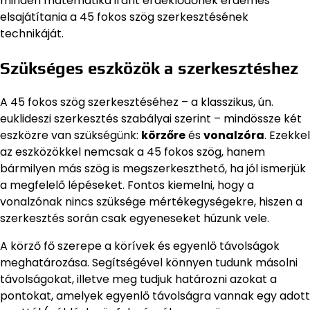
minden matematika iránt érdeklődőnek érdemes
elsajátítania a 45 fokos szög szerkesztésének
technikáját.
Szükséges eszközök a szerkesztéshez
A 45 fokos szög szerkesztéséhez – a klasszikus, ún.
euklideszi szerkesztés szabályai szerint – mindössze két
eszközre van szükségünk:
körzőre
és
vonalzóra
. Ezekkel
az eszközökkel nemcsak a 45 fokos szög, hanem
bármilyen más szög is megszerkeszthető, ha jól ismerjük
a megfelelő lépéseket. Fontos kiemelni, hogy a
vonalzónak nincs szüksége mértékegységekre, hiszen a
szerkesztés során csak egyeneseket húzunk vele.
A körző fő szerepe a körívek és egyenlő távolságok
meghatározása. Segítségével könnyen tudunk másolni
távolságokat, illetve meg tudjuk határozni azokat a
pontokat, amelyek egyenlő távolságra vannak egy adott