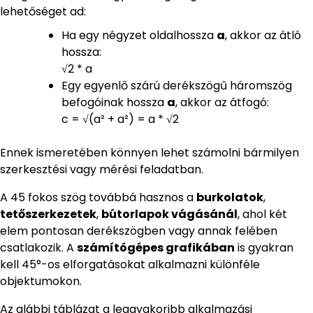
lehetőséget ad:
Ha egy négyzet oldalhossza
a
, akkor az átló
hossza:
√2 * a
Egy egyenlő szárú derékszögű háromszög
befogóinak hossza
a
, akkor az átfogó:
c = √(a² + a²) = a * √2
Ennek ismeretében könnyen lehet számolni bármilyen
szerkesztési vagy mérési feladatban.
A 45 fokos szög továbbá hasznos a
burkolatok
,
tetőszerkezetek
,
bútorlapok vágásánál
, ahol két
elem pontosan derékszögben vagy annak felében
csatlakozik. A
számítógépes grafikában
is gyakran
kell 45°-os elforgatásokat alkalmazni különféle
objektumokon.
Az alábbi táblázat a leggyakoribb alkalmazási