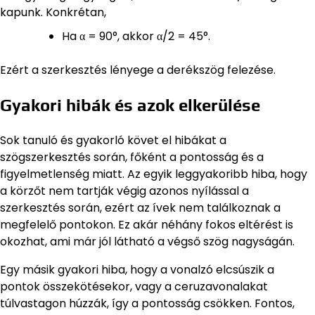
kapunk. Konkrétan,
Ha α = 90°, akkor α/2 = 45°.
Ezért a szerkesztés lényege a derékszög felezése.
Gyakori hibák és azok elkerülése
Sok tanuló és gyakorló követ el hibákat a
szögszerkesztés során, főként a pontosság és a
figyelmetlenség miatt. Az egyik leggyakoribb hiba, hogy
a körzőt nem tartják végig azonos nyílással a
szerkesztés során, ezért az ívek nem találkoznak a
megfelelő pontokon. Ez akár néhány fokos eltérést is
okozhat, ami már jól látható a végső szög nagyságán.
Egy másik gyakori hiba, hogy a vonalzó elcsúszik a
pontok összekötésekor, vagy a ceruzavonalakat
túlvastagon húzzák, így a pontosság csökken. Fontos,