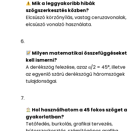
Mik a leggyakoribb hibák
szögszerkesztés közben?
Elcsúszó körzőnyílás, vastag ceruzavonalak,
elcsúszó vonalzó használata.
Milyen matematikai összefüggéseket
kell ismerni?
A derékszög felezése, azaz α/2 = 45°, illetve
az egyenlő szárú derékszögű háromszögek
tulajdonságai.
Hol használhatom a 45 fokos szöget a
gyakorlatban?
Tetőfedés, burkolás, grafikai tervezés,
bútorszerkesztés, számítógépes grafika.