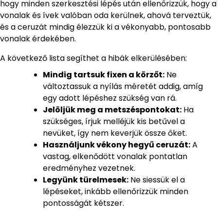
hogy minden szerkesztési lépés után ellenőrizzük, hogy a
vonalak és ívek valóban oda kerülnek, ahová terveztük,
és a ceruzát mindig élezzük ki a vékonyabb, pontosabb
vonalak érdekében.
A következő lista segíthet a hibák elkerülésében:
Mindig tartsuk fixen a körzőt:
Ne
változtassuk a nyílás méretét addig, amíg
egy adott lépéshez szükség van rá.
Jelöljük meg a metszéspontokat:
Ha
szükséges, írjuk melléjük kis betűvel a
nevüket, így nem keverjük össze őket.
Használjunk vékony hegyű ceruzát:
A
vastag, elkenődött vonalak pontatlan
eredményhez vezetnek.
Legyünk türelmesek:
Ne siessük el a
lépéseket, inkább ellenőrizzük minden
pontosságát kétszer.