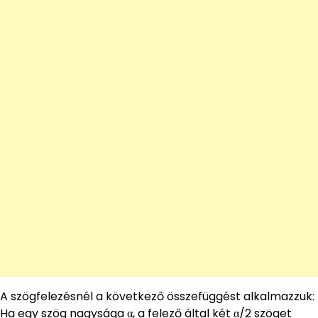
A szögfelezésnél a következő összefüggést alkalmazzuk:
Ha egy szög nagysága α, a felező által két α/2 szöget