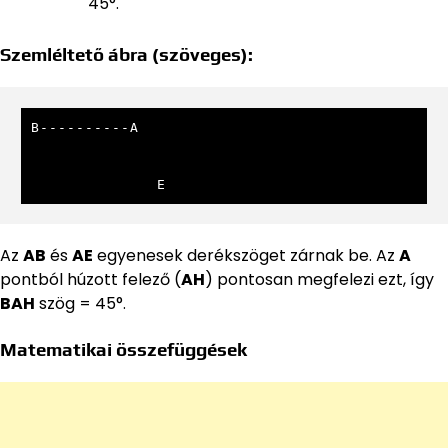
45°.
Szemléltető ábra (szöveges):
B----------A

              E
Az
AB
és
AE
egyenesek derékszöget zárnak be. Az
A
pontból húzott felező (
AH
) pontosan megfelezi ezt, így
BAH
szög = 45°.
Matematikai összefüggések