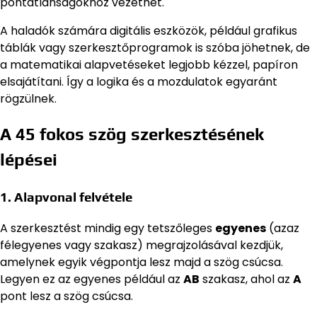
pontatlanságokhoz vezethet.
A haladók számára digitális eszközök, például grafikus
táblák vagy szerkesztőprogramok is szóba jöhetnek, de
a matematikai alapvetéseket legjobb kézzel, papíron
elsajátítani. Így a logika és a mozdulatok egyaránt
rögzülnek.
A 45 fokos szög szerkesztésének
lépései
1. Alapvonal felvétele
A szerkesztést mindig egy tetszőleges
egyenes
(azaz
félegyenes vagy szakasz) megrajzolásával kezdjük,
amelynek egyik végpontja lesz majd a szög csúcsa.
Legyen ez az egyenes például az
AB
szakasz, ahol az
A
pont lesz a szög csúcsa.