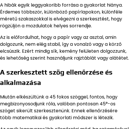
A hibák egyik leggyakoribb forrása a gyakorlat hiánya.
Érdemes többször, különböző papírlapokon, különféle
méretű szakaszokkal is elvégezni a szerkesztést, hogy
rögzüljön a mozdulatok helyes sorrendje.
Az is előfordulhat, hogy a papír vagy az asztal, amin
dolgozunk, nem elég stabil, így a vonalzó vagy a körző
elcsúszik. Ezért mindig sík, kemény felületen dolgozzunk,
és lehetőség szerint használjunk rajztáblát vagy alátétet.
A szerkesztett szög ellenőrzése és
alkalmazása
Miután elkészültünk a 45 fokos szöggel, fontos, hogy
megbizonyosodjunk róla, valóban pontosan 45°-os
szöget sikerült szerkesztenünk. Ennek ellenőrzésére
több matematikai és gyakorlati módszer is létezik.