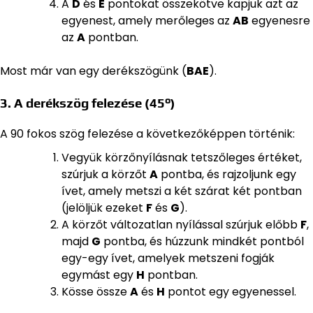
A
D
és
E
pontokat összekötve kapjuk azt az
egyenest, amely merőleges az
AB
egyenesre
az
A
pontban.
Most már van egy derékszögünk (
BAE
).
3. A derékszög felezése (45°)
A 90 fokos szög felezése a következőképpen történik:
Vegyük körzőnyílásnak tetszőleges értéket,
szúrjuk a körzőt
A
pontba, és rajzoljunk egy
ívet, amely metszi a két szárat két pontban
(jelöljük ezeket
F
és
G
).
A körzőt változatlan nyílással szúrjuk előbb
F
,
majd
G
pontba, és húzzunk mindkét pontból
egy-egy ívet, amelyek metszeni fogják
egymást egy
H
pontban.
Kösse össze
A
és
H
pontot egy egyenessel.