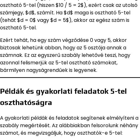
osztható 5-tel (hiszen $10 / 5 = 2$), ezért csak az utolsó
számjegy, $d$, számít. Ha $d$ maga is osztható 5-tel
(tehát $d = 0$ vagy $d = 5$), akkor az egész szám is
osztható 5-tel.
Ezért tehát, ha egy szám végződése 0 vagy 5, akkor
biztosak lehetünk abban, hogy az 5 osztója annak a
számnak. Ez az egyszerű szabály lehetővé teszi, hogy
azonnal felismerjük az 5-tel osztható számokat,
bármilyen nagyságrendűek is legyenek.
Példák és gyakorlati feladatok 5-tel
oszthatóságra
A gyakorlati példák és feladatok segítenek elmélyíteni a
szabály megértését. Az alábbiakban felsorolunk néhány
számot, és megvizsgáljuk, hogy oszthatók-e 5-tel: