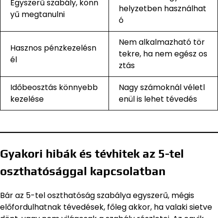
Egyszerű szabály, könn
helyzetben használhat
yű megtanulni
ó
Nem alkalmazható tör
Hasznos pénzkezelésn
tekre, ha nem egész os
él
ztás
Időbeosztás könnyebb
Nagy számoknál véletl
kezelése
enül is lehet tévedés
Gyakori hibák és tévhitek az 5-tel
oszthatósággal kapcsolatban
Bár az 5-tel oszthatóság szabálya egyszerű, mégis
előfordulhatnak tévedések, főleg akkor, ha valaki sietve