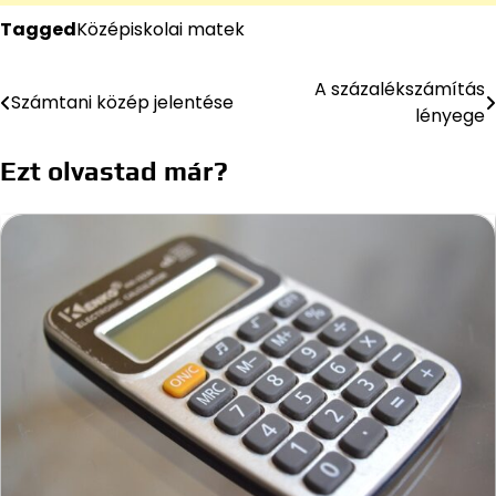
Tagged
Középiskolai matek
A százalékszámítás
Bejegyzés
Számtani közép jelentése
lényege
navigáció
Ezt olvastad már?