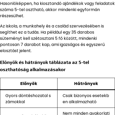
Hasonlóképpen, ha kiosztandó ajándékok vagy feladatok
száma 5-tel osztható, akkor mindenki egyformán
részesülhet.
Az iskola, a munkahely és a család szervezésében is
segíthet ez a tudás. Ha például egy 35 darabos
süteményt kell szétosztani 5 fő között, mindenki
pontosan 7 darabot kap, ami igazságos és egyszerű
elosztást jelent.
Előnyök és hátrányok táblázata az 5-tel
oszthatóság alkalmazásakor
Előnyök
Hátrányok
Gyors döntéshozatal s
Csak bizonyos esetekb
zámokkal
en alkalmazható
Nem minden gyakorlati