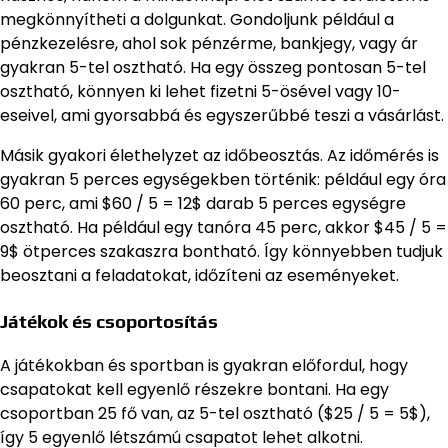
megkönnyítheti a dolgunkat. Gondoljunk például a
pénzkezelésre, ahol sok pénzérme, bankjegy, vagy ár
gyakran 5-tel osztható. Ha egy összeg pontosan 5-tel
osztható, könnyen ki lehet fizetni 5-ösével vagy 10-
eseivel, ami gyorsabbá és egyszerűbbé teszi a vásárlást.
Másik gyakori élethelyzet az időbeosztás. Az időmérés is
gyakran 5 perces egységekben történik: például egy óra
60 perc, ami $60 / 5 = 12$ darab 5 perces egységre
osztható. Ha például egy tanóra 45 perc, akkor $45 / 5 =
9$ ötperces szakaszra bontható. Így könnyebben tudjuk
beosztani a feladatokat, időzíteni az eseményeket.
Játékok és csoportosítás
A játékokban és sportban is gyakran előfordul, hogy
csapatokat kell egyenlő részekre bontani. Ha egy
csoportban 25 fő van, az 5-tel osztható ($25 / 5 = 5$),
így 5 egyenlő létszámú csapatot lehet alkotni.