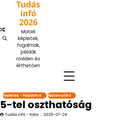
Tudás
Skip
to
infó
content
2026
Matek
képletek,
fogalmak,
példák
röviden és
érthetően
Képletek - Feladatok
Matematika
5-tel oszthatóság
Tudás infó - Kata
2025-07-24