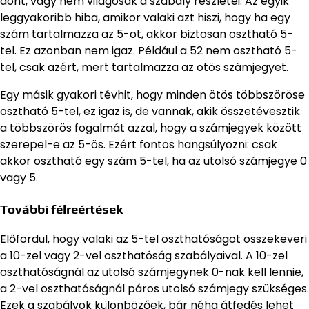
dönt, vagy nem világosak a szabály részletei. Az egyik
leggyakoribb hiba, amikor valaki azt hiszi, hogy ha egy
szám tartalmazza az 5-öt, akkor biztosan osztható 5-
tel. Ez azonban nem igaz. Például a 52 nem osztható 5-
tel, csak azért, mert tartalmazza az ötös számjegyet.
Egy másik gyakori tévhit, hogy minden ötös többszöröse
osztható 5-tel, ez igaz is, de vannak, akik összetévesztik
a többszörös fogalmát azzal, hogy a számjegyek között
szerepel-e az 5-ös. Ezért fontos hangsúlyozni: csak
akkor osztható egy szám 5-tel, ha az utolsó számjegye 0
vagy 5.
További félreértések
Előfordul, hogy valaki az 5-tel oszthatóságot összekeveri
a 10-zel vagy 2-vel oszthatóság szabályaival. A 10-zel
oszthatóságnál az utolsó számjegynek 0-nak kell lennie,
a 2-vel oszthatóságnál páros utolsó számjegy szükséges.
Ezek a szabályok különbözőek, bár néha átfedés lehet