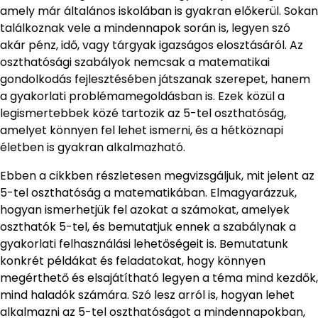
amely már általános iskolában is gyakran előkerül. Sokan
találkoznak vele a mindennapok során is, legyen szó
akár pénz, idő, vagy tárgyak igazságos elosztásáról. Az
oszthatósági szabályok nemcsak a matematikai
gondolkodás fejlesztésében játszanak szerepet, hanem
a gyakorlati problémamegoldásban is. Ezek közül a
legismertebbek közé tartozik az 5-tel oszthatóság,
amelyet könnyen fel lehet ismerni, és a hétköznapi
életben is gyakran alkalmazható.
Ebben a cikkben részletesen megvizsgáljuk, mit jelent az
5-tel oszthatóság a matematikában. Elmagyarázzuk,
hogyan ismerhetjük fel azokat a számokat, amelyek
oszthatók 5-tel, és bemutatjuk ennek a szabálynak a
gyakorlati felhasználási lehetőségeit is. Bemutatunk
konkrét példákat és feladatokat, hogy könnyen
megérthető és elsajátítható legyen a téma mind kezdők,
mind haladók számára. Szó lesz arról is, hogyan lehet
alkalmazni az 5-tel oszthatóságot a mindennapokban,