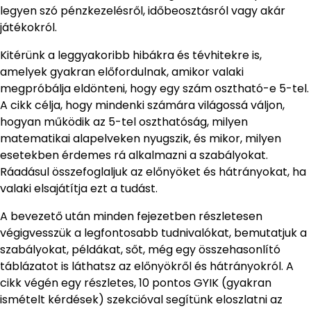
legyen szó pénzkezelésről, időbeosztásról vagy akár
játékokról.
Kitérünk a leggyakoribb hibákra és tévhitekre is,
amelyek gyakran előfordulnak, amikor valaki
megpróbálja eldönteni, hogy egy szám osztható-e 5-tel.
A cikk célja, hogy mindenki számára világossá váljon,
hogyan működik az 5-tel oszthatóság, milyen
matematikai alapelveken nyugszik, és mikor, milyen
esetekben érdemes rá alkalmazni a szabályokat.
Ráadásul összefoglaljuk az előnyöket és hátrányokat, ha
valaki elsajátítja ezt a tudást.
A bevezető után minden fejezetben részletesen
végigvesszük a legfontosabb tudnivalókat, bemutatjuk a
szabályokat, példákat, sőt, még egy összehasonlító
táblázatot is láthatsz az előnyökről és hátrányokról. A
cikk végén egy részletes, 10 pontos GYIK (gyakran
ismételt kérdések) szekcióval segítünk eloszlatni az