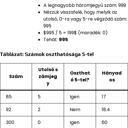
A legnagyobb háromjegyű szám: 999
Nézzük visszafelé, hogy melyik az
utolsó, 0-ra vagy 5-re végződő szám:
995
$995 / 5 = 199$ (maradék: 0)
Tehát:
995
Táblázat: Számok oszthatósága 5-tel
Utolsó s
Oszthat
Hányad
Szám
zámjeg
ó 5-tel?
os
y
85
5
Igen
17
92
2
Nem
18.4
300
0
Igen
60