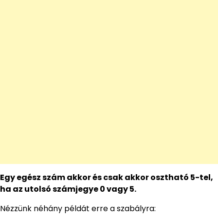
Egy egész szám akkor és csak akkor osztható 5-tel,
ha az utolsó számjegye 0 vagy 5.
Nézzünk néhány példát erre a szabályra: