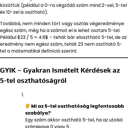
közöttük (például a 0-ra végződő szám mind 2-vel, 5-tel
és 10-zel is osztható).
Továbbá, nem minden tört vagy osztás végeredménye
egész szám, még ha a számot el is lehet osztani 5-tel.
Például $23 / 5 = 4.6$ – tehát bár elosztható 5-tel, de az
eredmény nem egész szám, tehát 23 nem osztható 5-
tel a matematikai definíció szerint.
GYIK – Gyakran Ismételt Kérdések az
5-tel oszthatóságról
Mi az 5-tel oszthatóság legfontosabb
szabálya?
Egy szám akkor osztható 5-tel, ha az utolsó
számjegye 0 vagy 5.