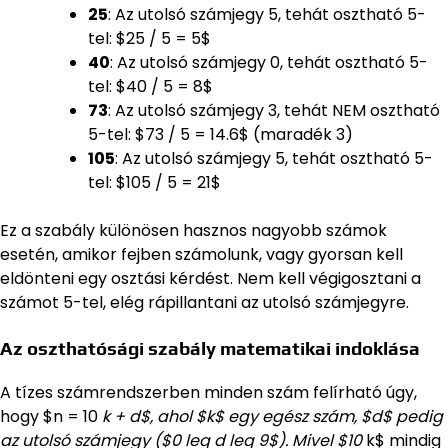
25
: Az utolsó számjegy 5, tehát osztható 5-
tel: $25 / 5 = 5$
40
: Az utolsó számjegy 0, tehát osztható 5-
tel: $40 / 5 = 8$
73
: Az utolsó számjegy 3, tehát NEM osztható
5-tel: $73 / 5 = 14.6$ (maradék 3)
105
: Az utolsó számjegy 5, tehát osztható 5-
tel: $105 / 5 = 21$
Ez a szabály különösen hasznos nagyobb számok
esetén, amikor fejben számolunk, vagy gyorsan kell
eldönteni egy osztási kérdést. Nem kell végigosztani a
számot 5-tel, elég rápillantani az utolsó számjegyre.
Az oszthatósági szabály matematikai indoklása
A tízes számrendszerben minden szám felírható úgy,
hogy $n = 10
k + d$, ahol $k$ egy egész szám, $d$ pedig
az utolsó számjegy ($0 leq d leq 9$). Mivel $10
k$ mindig