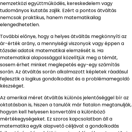
nemzetközi együttműködés, kereskedelem vagy
tudományos kutatás zajlik. Ezért a pontos átváltás
nemcsak praktikus, hanem matematikailag
elengedhetetlen.
További előnye, hogy a helyes átváltás megkönnyíti az
ár-érték arány, a mennyiségi viszonyok vagy éppen a
tőzsdei adatok matematikai elemzését is. Ha
matematikai alapossággal közelítjük meg a témát,
sosem érhet minket meglepetés egy-egy számítás
során. Az átváltás során alkalmazott képletek ráadásul
fejlesztik a logikus gondolkodást és a problémamegoldó
készséget.
Az amerikai méret átváltás különös jelentőséggel bír az
oktatásban is, hiszen a tanulók már fiatalon megtanulják,
hogyan kell helyesen konvertálni a különböző
mértékegységeket. Ez szoros kapcsolatban áll a
matematika egyik alapvető céljával: a gondolkodás