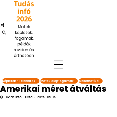
Tudás
Skip
to
infó
content
2026
Matek
képletek,
fogalmak,
példák
röviden és
érthetően
Képletek - Feladatok
Matek alapfogalmak
Matematika
Amerikai méret átváltás
Tudás infó - Kata
2025-09-15