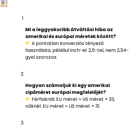
Mi a leggyakoribb átváltási hiba az
amerikai és európai méretek között?
A pontatlan konverziós tényező
használata, például inch-et 2,5-tel, nem 2,54-
gyel szorozva.
Hogyan számoljuk ki egy amerikai
cipőméret európai megfelelőjét?
Férfiaknál: EU méret ≈ US méret + 33,
nőknél: EU méret ≈ US méret + 31.