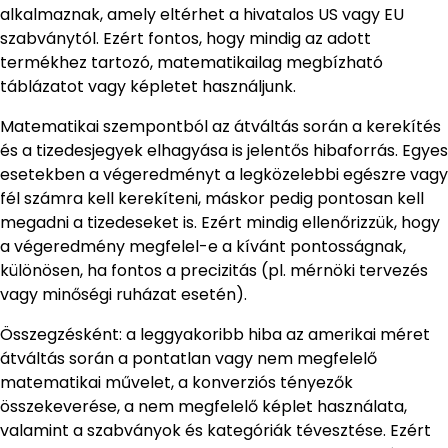
alkalmaznak, amely eltérhet a hivatalos US vagy EU
szabványtól. Ezért fontos, hogy mindig az adott
termékhez tartozó, matematikailag megbízható
táblázatot vagy képletet használjunk.
Matematikai szempontból az átváltás során a kerekítés
és a tizedesjegyek elhagyása is jelentős hibaforrás. Egyes
esetekben a végeredményt a legközelebbi egészre vagy
fél számra kell kerekíteni, máskor pedig pontosan kell
megadni a tizedeseket is. Ezért mindig ellenőrizzük, hogy
a végeredmény megfelel-e a kívánt pontosságnak,
különösen, ha fontos a precizitás (pl. mérnöki tervezés
vagy minőségi ruházat esetén).
Összegzésként: a leggyakoribb hiba az amerikai méret
átváltás során a pontatlan vagy nem megfelelő
matematikai művelet, a konverziós tényezők
összekeverése, a nem megfelelő képlet használata,
valamint a szabványok és kategóriák tévesztése. Ezért