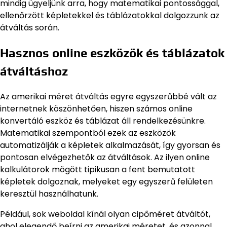
mindig ügyeljünk arra, hogy matematikai pontossággal,
ellenőrzött képletekkel és táblázatokkal dolgozzunk az
átváltás során.
Hasznos online eszközök és táblázatok
átváltáshoz
Az amerikai méret átváltás egyre egyszerűbbé vált az
internetnek köszönhetően, hiszen számos online
konvertáló eszköz és táblázat áll rendelkezésünkre.
Matematikai szempontból ezek az eszközök
automatizálják a képletek alkalmazását, így gyorsan és
pontosan elvégezhetők az átváltások. Az ilyen online
kalkulátorok mögött tipikusan a fent bemutatott
képletek dolgoznak, melyeket egy egyszerű felületen
keresztül használhatunk.
Például, sok weboldal kínál olyan cipőméret átváltót,
ahol elegendő beírni az amerikai méretet, és azonnal