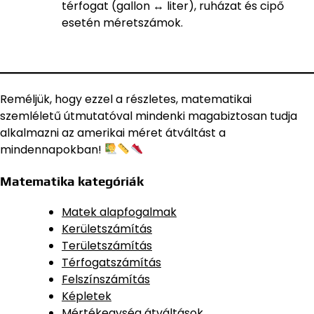
térfogat (gallon ↔ liter), ruházat és cipő
esetén méretszámok.
Reméljük, hogy ezzel a részletes, matematikai
szemléletű útmutatóval mindenki magabiztosan tudja
alkalmazni az amerikai méret átváltást a
mindennapokban!
Matematika kategóriák
Matek alapfogalmak
Kerületszámítás
Területszámítás
Térfogatszámítás
Felszínszámítás
Képletek
Mértékegység átváltások