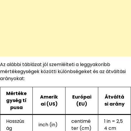
Az alábbi táblázat jól szemlélteti a leggyakoribb
mértékegységek közötti különbségeket és az átváltási
arányokat:
Mértéke
Amerik
Európai
Átváltá
gység tí
ai (US)
(EU)
si arány
pusa
Hosszús
centimé
1 in = 2,5
inch (in)
ág
ter (cm)
4 cm