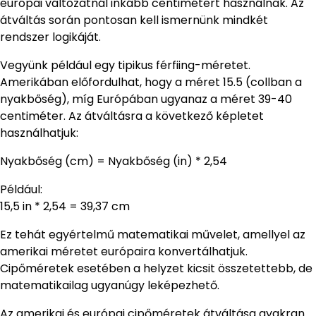
európai változatnál inkább centimétert használnak. Az
átváltás során pontosan kell ismernünk mindkét
rendszer logikáját.
Vegyünk például egy tipikus férfiing-méretet.
Amerikában előfordulhat, hogy a méret 15.5 (collban a
nyakbőség), míg Európában ugyanaz a méret 39-40
centiméter. Az átváltásra a következő képletet
használhatjuk:
Nyakbőség (cm) = Nyakbőség (in) * 2,54
Például:
15,5 in * 2,54 = 39,37 cm
Ez tehát egyértelmű matematikai művelet, amellyel az
amerikai méretet európaira konvertálhatjuk.
Cipőméretek esetében a helyzet kicsit összetettebb, de
matematikailag ugyanúgy leképezhető.
Az amerikai és európai cipőméretek átváltása gyakran