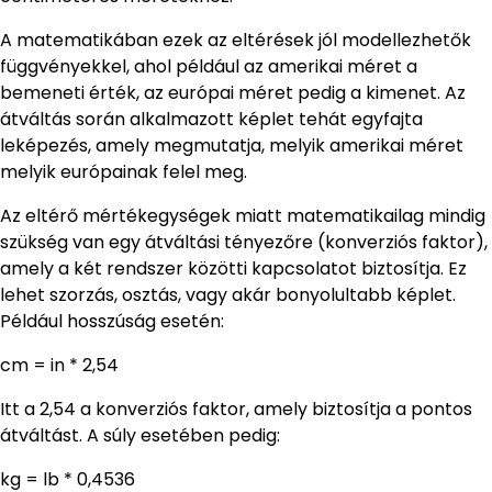
A matematikában ezek az eltérések jól modellezhetők
függvényekkel, ahol például az amerikai méret a
bemeneti érték, az európai méret pedig a kimenet. Az
átváltás során alkalmazott képlet tehát egyfajta
leképezés, amely megmutatja, melyik amerikai méret
melyik európainak felel meg.
Az eltérő mértékegységek miatt matematikailag mindig
szükség van egy átváltási tényezőre (konverziós faktor),
amely a két rendszer közötti kapcsolatot biztosítja. Ez
lehet szorzás, osztás, vagy akár bonyolultabb képlet.
Például hosszúság esetén:
cm = in * 2,54
Itt a 2,54 a konverziós faktor, amely biztosítja a pontos
átváltást. A súly esetében pedig:
kg = lb * 0,4536