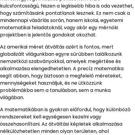
kulcsfontosságú, hiszen a legkisebb hiba is oda vezethet,
hogy számításaink pontatlanok lesznek. Ez nem csak a
mindennapi vásárlás során, hanem iskolai, egyetemi
matematikai feladatoknál, vagy akár egy mérnöki
projektben is jelentős gondokat okozhat.
Az amerikai méret átváltás azért is fontos, mert
globalizált világunkban egyre sűrűbben találkozunk
nemzetközi szabványokkal, amelyek megértése és
alkalmazása elengedhetetlen. A precíz matematika
segít abban, hogy biztosan a megfelelő méreteket,
mennyiségeket használjuk, és ne ütközzünk
problémákba sem a tanulásban, sem a munka
világában.
A matematikában is gyakran előfordul, hogy különböző
rendszereket kell egységesen kezelni vagy
összehasonlítani. Az átváltási képletek alkalmazása
nélkülözhetetlen minden olyan területen, ahol