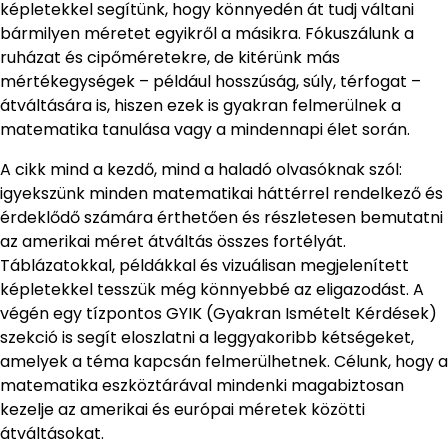
képletekkel segítünk, hogy könnyedén át tudj váltani
bármilyen méretet egyikről a másikra. Fókuszálunk a
ruházat és cipőméretekre, de kitérünk más
mértékegységek – például hosszúság, súly, térfogat –
átváltására is, hiszen ezek is gyakran felmerülnek a
matematika tanulása vagy a mindennapi élet során.
A cikk mind a kezdő, mind a haladó olvasóknak szól:
igyekszünk minden matematikai háttérrel rendelkező és
érdeklődő számára érthetően és részletesen bemutatni
az amerikai méret átváltás összes fortélyát.
Táblázatokkal, példákkal és vizuálisan megjelenített
képletekkel tesszük még könnyebbé az eligazodást. A
végén egy tízpontos GYIK (Gyakran Ismételt Kérdések)
szekció is segít eloszlatni a leggyakoribb kétségeket,
amelyek a téma kapcsán felmerülhetnek. Célunk, hogy a
matematika eszköztárával mindenki magabiztosan
kezelje az amerikai és európai méretek közötti
átváltásokat.