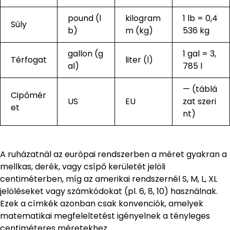
pound (l
kilogram
1 lb = 0,4
Súly
b)
m (kg)
536 kg
gallon (g
1 gal = 3,
Térfogat
liter (l)
al)
785 l
— (táblá
Cipőmér
US
EU
zat szeri
et
nt)
A ruházatnál az európai rendszerben a méret gyakran a
mellkas, derék, vagy csípő kerületét jelöli
centiméterben, míg az amerikai rendszernél S, M, L, XL
jelöléseket vagy számkódokat (pl. 6, 8, 10) használnak.
Ezek a címkék azonban csak konvenciók, amelyek
matematikai megfeleltetést igényelnek a tényleges
centiméteres méretekhez.