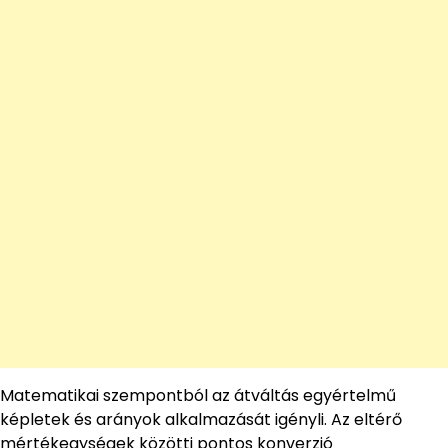
Matematikai szempontból az átváltás egyértelmű
képletek és arányok alkalmazását igényli. Az eltérő
mértékegységek közötti pontos konverzió