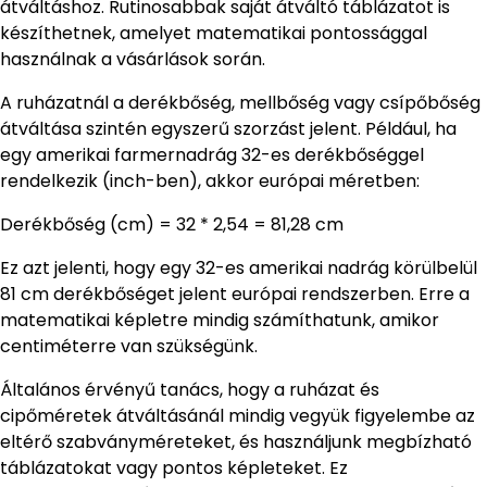
átváltáshoz. Rutinosabbak saját átváltó táblázatot is
készíthetnek, amelyet matematikai pontossággal
használnak a vásárlások során.
A ruházatnál a derékbőség, mellbőség vagy csípőbőség
átváltása szintén egyszerű szorzást jelent. Például, ha
egy amerikai farmernadrág 32-es derékbőséggel
rendelkezik (inch-ben), akkor európai méretben:
Derékbőség (cm) = 32 * 2,54 = 81,28 cm
Ez azt jelenti, hogy egy 32-es amerikai nadrág körülbelül
81 cm derékbőséget jelent európai rendszerben. Erre a
matematikai képletre mindig számíthatunk, amikor
centiméterre van szükségünk.
Általános érvényű tanács, hogy a ruházat és
cipőméretek átváltásánál mindig vegyük figyelembe az
eltérő szabványméreteket, és használjunk megbízható
táblázatokat vagy pontos képleteket. Ez