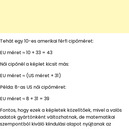
Tehát egy 10-es amerikai férfi cipőméret:
EU méret ≈ 10 + 33 = 43
Női cipőnél a képlet kicsit más:
EU méret ≈ (US méret + 31)
Példa: 8-as US női cipőméret:
EU méret ≈ 8 + 31 = 39
Fontos, hogy ezek a képletek közelítőek, mivel a valós
adatok gyártónként változhatnak, de matematikai
szempontból kiváló kiindulási alapot nyújtanak az