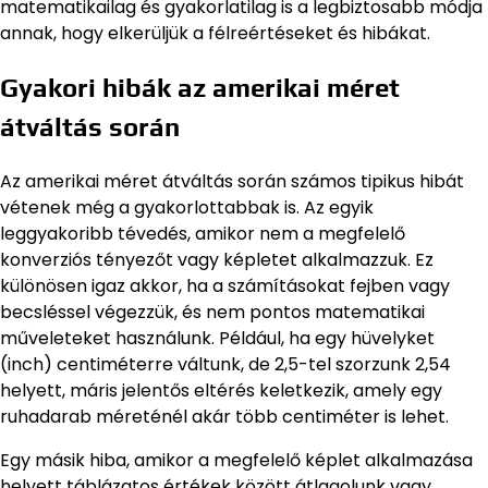
matematikailag és gyakorlatilag is a legbiztosabb módja
annak, hogy elkerüljük a félreértéseket és hibákat.
Gyakori hibák az amerikai méret
átváltás során
Az amerikai méret átváltás során számos tipikus hibát
vétenek még a gyakorlottabbak is. Az egyik
leggyakoribb tévedés, amikor nem a megfelelő
konverziós tényezőt vagy képletet alkalmazzuk. Ez
különösen igaz akkor, ha a számításokat fejben vagy
becsléssel végezzük, és nem pontos matematikai
műveleteket használunk. Például, ha egy hüvelyket
(inch) centiméterre váltunk, de 2,5-tel szorzunk 2,54
helyett, máris jelentős eltérés keletkezik, amely egy
ruhadarab méreténél akár több centiméter is lehet.
Egy másik hiba, amikor a megfelelő képlet alkalmazása
helyett táblázatos értékek között átlagolunk vagy