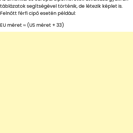
táblázatok segítségével történik, de létezik képlet is.
Felnőtt férfi cipő esetén például:
EU méret ≈ (US méret + 33)