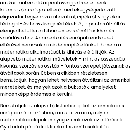
amikor matematikai pontossággal szeretnénk
különböző országok eltérő mértékegységei között
eligazodni. Legyen szó ruházatról, cipőkről, vagy akár
térfogat- és hosszúságmértékekről, a pontos átváltás
elengedhetetlen a hibamentes számításokhoz és
vásárlásokhoz. Az amerikai és európai rendszerek
eltérései nemcsak a mindennapi életünket, hanem a
matematika alkalmazását is kihívás elé állítják. Az
alapvető matematikai műveletek – mint az összeadás,
kivonás, szorzás és osztás – fontos szerepet játszanak az
átváltások során. Ebben a cikkben részletesen
bemutatjuk, hogyan lehet helyesen átváltani az amerikai
méreteket, és melyek azok a buktatók, amelyeket
mindenképp érdemes elkerülni.
Bemutatjuk az alapvető különbségeket az amerikai és
európai méretezésben, rámutatva arra, milyen
matematikai alapokon nyugszanak ezek az eltérések.
Gyakorlati példákkal, konkrét számításokkal és