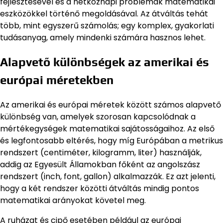
fejlesztésével és a hétköznapi problémák matematikai
eszközökkel történő megoldásával. Az átváltás tehát
több, mint egyszerű számolás; egy komplex, gyakorlati
tudásanyag, amely mindenki számára hasznos lehet.
Alapvető különbségek az amerikai és
európai méretekben
Az amerikai és európai méretek között számos alapvető
különbség van, amelyek szorosan kapcsolódnak a
mértékegységek matematikai sajátosságaihoz. Az első
és legfontosabb eltérés, hogy míg Európában a metrikus
rendszert (centiméter, kilogramm, liter) használják,
addig az Egyesült Államokban főként az angolszász
rendszert (inch, font, gallon) alkalmazzák. Ez azt jelenti,
hogy a két rendszer közötti átváltás mindig pontos
matematikai arányokat követel meg.
A ruházat és cipő esetében például az európai