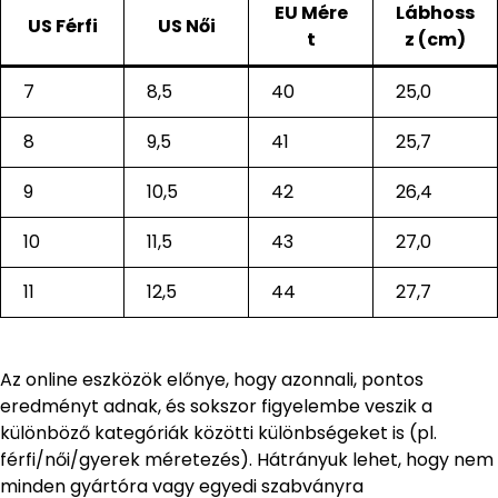
EU Mére
Lábhoss
US Férfi
US Női
t
z (cm)
7
8,5
40
25,0
8
9,5
41
25,7
9
10,5
42
26,4
10
11,5
43
27,0
11
12,5
44
27,7
Az online eszközök előnye, hogy azonnali, pontos
eredményt adnak, és sokszor figyelembe veszik a
különböző kategóriák közötti különbségeket is (pl.
férfi/női/gyerek méretezés). Hátrányuk lehet, hogy nem
minden gyártóra vagy egyedi szabványra