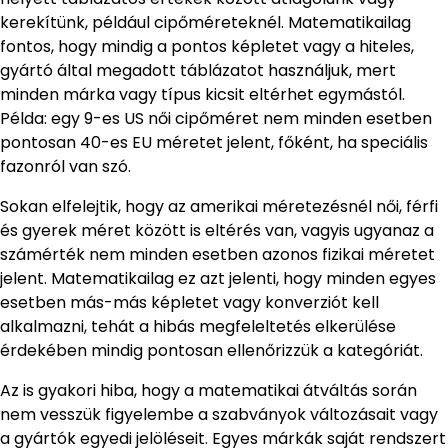
kerekítünk, például cipőméreteknél. Matematikailag
fontos, hogy mindig a pontos képletet vagy a hiteles,
gyártó által megadott táblázatot használjuk, mert
minden márka vagy típus kicsit eltérhet egymástól.
Példa: egy 9-es US női cipőméret nem minden esetben
pontosan 40-es EU méretet jelent, főként, ha speciális
fazonról van szó.
Sokan elfelejtik, hogy az amerikai méretezésnél női, férfi
és gyerek méret között is eltérés van, vagyis ugyanaz a
számérték nem minden esetben azonos fizikai méretet
jelent. Matematikailag ez azt jelenti, hogy minden egyes
esetben más-más képletet vagy konverziót kell
alkalmazni, tehát a hibás megfeleltetés elkerülése
érdekében mindig pontosan ellenőrizzük a kategóriát.
Az is gyakori hiba, hogy a matematikai átváltás során
nem vesszük figyelembe a szabványok változásait vagy
a gyártók egyedi jelöléseit. Egyes márkák saját rendszert