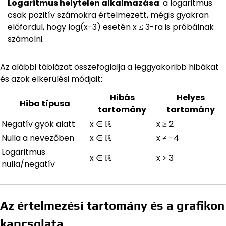
Logaritmus helytelen alkalmazása
: a logaritmus
csak pozitív számokra értelmezett, mégis gyakran
előfordul, hogy log(x−3) esetén x ≤ 3-ra is próbálnak
számolni.
Az alábbi táblázat összefoglalja a leggyakoribb hibákat
és azok elkerülési módjait:
Hibás
Helyes
Hiba típusa
tartomány
tartomány
Negatív gyök alatt
x ∈ ℝ
x ≥ 2
Nulla a nevezőben
x ∈ ℝ
x ≠ −4
Logaritmus
x ∈ ℝ
x > 3
nulla/negatív
Az értelmezési tartomány és a grafikon
kapcsolata