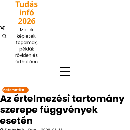
Tudás
Skip
to
infó
content
2026
Matek
képletek,
fogalmak,
példák
röviden és
érthetően
Matematika
Az értelmezési tartomány
szerepe függvények
esetén
Tudás infó - Kata
2026-06-14