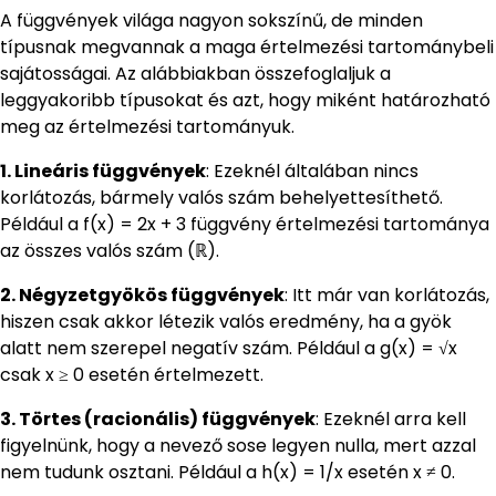
A függvények világa nagyon sokszínű, de minden
típusnak megvannak a maga értelmezési tartománybeli
sajátosságai. Az alábbiakban összefoglaljuk a
leggyakoribb típusokat és azt, hogy miként határozható
meg az értelmezési tartományuk.
1. Lineáris függvények
: Ezeknél általában nincs
korlátozás, bármely valós szám behelyettesíthető.
Például a f(x) = 2x + 3 függvény értelmezési tartománya
az összes valós szám (ℝ).
2. Négyzetgyökös függvények
: Itt már van korlátozás,
hiszen csak akkor létezik valós eredmény, ha a gyök
alatt nem szerepel negatív szám. Például a g(x) = √x
csak x ≥ 0 esetén értelmezett.
3. Törtes (racionális) függvények
: Ezeknél arra kell
figyelnünk, hogy a nevező sose legyen nulla, mert azzal
nem tudunk osztani. Például a h(x) = 1/x esetén x ≠ 0.