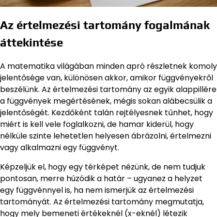
Az értelmezési tartomány fogalmának
áttekintése
A matematika világában minden apró részletnek komoly
jelentősége van, különösen akkor, amikor függvényekről
beszélünk. Az értelmezési tartomány az egyik alappillére
a függvények megértésének, mégis sokan alábecsülik a
jelentőségét. Kezdőként talán rejtélyesnek tűnhet, hogy
miért is kell vele foglalkozni, de hamar kiderül, hogy
nélküle szinte lehetetlen helyesen ábrázolni, értelmezni
vagy alkalmazni egy függvényt.
Képzeljük el, hogy egy térképet nézünk, de nem tudjuk
pontosan, merre húzódik a határ – ugyanez a helyzet
egy függvénnyel is, ha nem ismerjük az értelmezési
tartományát. Az értelmezési tartomány megmutatja,
hogy mely bemeneti értékeknél (x-eknél) létezik