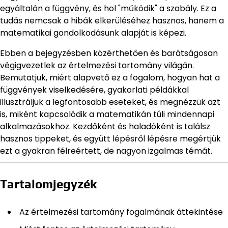
egyáltalán a függvény, és hol "működik" a szabály. Ez a
tudás nemcsak a hibák elkerüléséhez hasznos, hanem a
matematikai gondolkodásunk alapját is képezi.
Ebben a bejegyzésben közérthetően és barátságosan
végigvezetlek az értelmezési tartomány világán.
Bemutatjuk, miért alapvető ez a fogalom, hogyan hat a
függvények viselkedésére, gyakorlati példákkal
illusztráljuk a legfontosabb eseteket, és megnézzük azt
is, miként kapcsolódik a matematikán túli mindennapi
alkalmazásokhoz. Kezdőként és haladóként is találsz
hasznos tippeket, és együtt lépésről lépésre megértjük
ezt a gyakran félreértett, de nagyon izgalmas témát.
Tartalomjegyzék
Az értelmezési tartomány fogalmának áttekintése