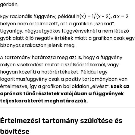
görbén.
Egy racionális függvény, például h(x) = 1/(x − 2), a x = 2
helyen nem értelmezett, ott a grafikon „szakad”.
Ugyanígy, négyzetgyökös függvényeknél a nem létező
gyök alatt álló negatív értékek miatt a grafikon csak egy
bizonyos szakaszon jelenik meg.
A tartomány határozza meg azt is, hogy a függvény
milyen viselkedést mutat a szélsőértékeknél, vagy
hogyan közelíti a határértékeket. Például egy
logaritmusfüggvény csak a pozitív tartományban van
értelmezve, így a grafikon bal oldalon „elvész”.
Ezek az
aprónak tűnő részletek valójában a függvények
teljes karakterét meghatározzák.
Értelmezési tartomány szűkítése és
bővítése