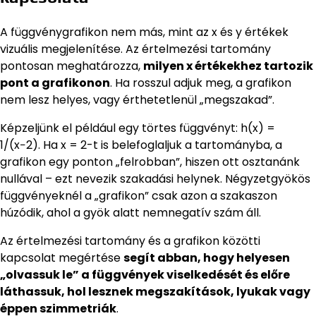
A függvénygrafikon nem más, mint az x és y értékek
vizuális megjelenítése. Az értelmezési tartomány
pontosan meghatározza,
milyen x értékekhez tartozik
pont a grafikonon
. Ha rosszul adjuk meg, a grafikon
nem lesz helyes, vagy érthetetlenül „megszakad”.
Képzeljünk el például egy törtes függvényt: h(x) =
1/(x−2). Ha x = 2-t is belefoglaljuk a tartományba, a
grafikon egy ponton „felrobban”, hiszen ott osztanánk
nullával – ezt nevezik szakadási helynek. Négyzetgyökös
függvényeknél a „grafikon” csak azon a szakaszon
húzódik, ahol a gyök alatt nemnegatív szám áll.
Az értelmezési tartomány és a grafikon közötti
kapcsolat megértése
segít abban, hogy helyesen
„olvassuk le” a függvények viselkedését és előre
láthassuk, hol lesznek megszakítások, lyukak vagy
éppen szimmetriák
.