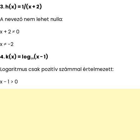
3. h(x) = 1/(x + 2)
A nevező nem lehet nulla:
x + 2 ≠ 0
x ≠ −2
4. k(x) = log₁₀(x − 1)
Logaritmus csak pozitív számmal értelmezett:
x − 1 > 0