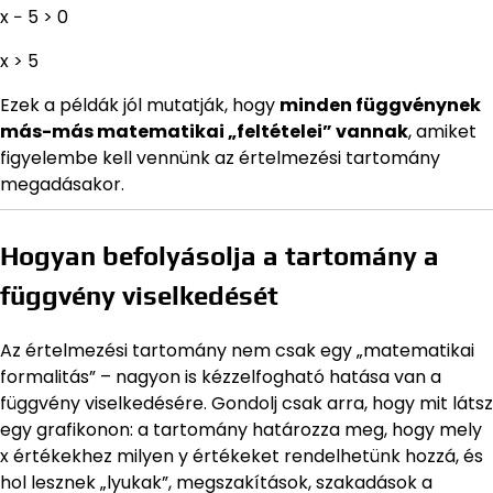
x − 5 > 0
x > 5
Ezek a példák jól mutatják, hogy
minden függvénynek
más-más matematikai „feltételei” vannak
, amiket
figyelembe kell vennünk az értelmezési tartomány
megadásakor.
Hogyan befolyásolja a tartomány a
függvény viselkedését
Az értelmezési tartomány nem csak egy „matematikai
formalitás” – nagyon is kézzelfogható hatása van a
függvény viselkedésére. Gondolj csak arra, hogy mit látsz
egy grafikonon: a tartomány határozza meg, hogy mely
x értékekhez milyen y értékeket rendelhetünk hozzá, és
hol lesznek „lyukak”, megszakítások, szakadások a