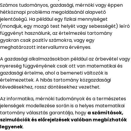
Számos tudományos, gazdasági, mérnöki vagy éppen
hétköznapi probléma megoldásánál alapvető
jelentőségű. Ha például egy fizikai mennyiséget
(mondjuk, egy mozgó test helyét vagy sebességét) leíró
függvényt használunk, az értelmezési tartomány
gyakran csak pozitív számokra, vagy egy
meghatározott intervallumra érvényes.
A gazdasági alkalmazásokban például az árbevétel vagy
nyereség függvényének csak ott van matematikai és
gazdasági értelme, ahol a bemeneti változók is
értelmezettek. A hibás tartomány közgazdasági
tévedésekhez, rossz döntésekhez vezethet.
Az informatika, mérnöki tudományok és a természetes
jelenségek modellezése során is a helyes matematikai
tartomány választás garantálja, hogy
a számítások,
szimulációk és előrejelzések valóban megbízhatók
legyenek
.