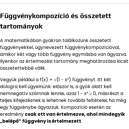
Függvénykompozíció és összetett
tartományok
A matematikában gyakran találkozunk összetett
függvényekkel, úgynevezett függvénykompozícióval,
amikor két vagy több függvény egymásba van ágyazva.
Ilyenkor az értelmezési tartomány meghatározása kicsit
összetettebbé válik.
Vegyük például a f(x) = √(1 − x²) függvényt. Itt két
dologra kell ügyelnünk: először is, a gyök alatt kell
nemnegatív számnak lennie, azaz 1 − x² ≥ 0, másrészt a
teljes kifejezésnek is lehetnek további feltételei, ha még
egy függvénybe ágyazzuk. Kompozíció esetén az
eredmény
csak ott van értelmezve, ahol mindegyik
„belépő” függvény is értelmezett
.