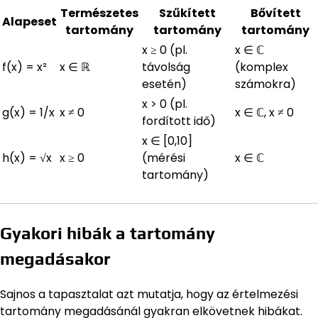
Természetes
Szűkített
Bővített
Alapeset
tartomány
tartomány
tartomány
x ≥ 0 (pl.
x ∈ ℂ
f(x) = x²
x ∈ ℝ
távolság
(komplex
esetén)
számokra)
x > 0 (pl.
g(x) = 1/x
x ≠ 0
x ∈ ℂ, x ≠ 0
fordított idő)
x ∈ [0,10]
h(x) = √x
x ≥ 0
(mérési
x ∈ ℂ
tartomány)
Gyakori hibák a tartomány
megadásakor
Sajnos a tapasztalat azt mutatja, hogy az értelmezési
tartomány megadásánál gyakran elkövetnek hibákat.