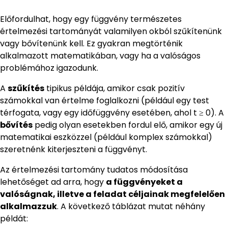
Előfordulhat, hogy egy függvény természetes
értelmezési tartományát valamilyen okból szűkítenünk
vagy bővítenünk kell. Ez gyakran megtörténik
alkalmazott matematikában, vagy ha a valóságos
problémához igazodunk.
A
szűkítés
tipikus példája, amikor csak pozitív
számokkal van értelme foglalkozni (például egy test
térfogata, vagy egy időfüggvény esetében, ahol t ≥ 0). A
bővítés
pedig olyan esetekben fordul elő, amikor egy új
matematikai eszközzel (például komplex számokkal)
szeretnénk kiterjeszteni a függvényt.
Az értelmezési tartomány tudatos módosítása
lehetőséget ad arra, hogy
a függvényeket a
valóságnak, illetve a feladat céljainak megfelelően
alkalmazzuk
. A következő táblázat mutat néhány
példát: