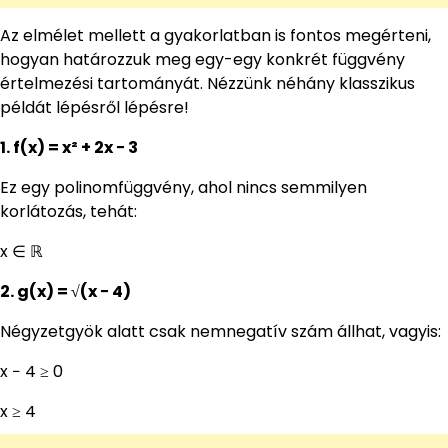
Az elmélet mellett a gyakorlatban is fontos megérteni,
hogyan határozzuk meg egy-egy konkrét függvény
értelmezési tartományát. Nézzünk néhány klasszikus
példát lépésről lépésre!
1. f(x) = x² + 2x − 3
Ez egy polinomfüggvény, ahol nincs semmilyen
korlátozás, tehát:
x ∈ ℝ
2. g(x) = √(x − 4)
Négyzetgyök alatt csak nemnegatív szám állhat, vagyis:
x − 4 ≥ 0
x ≥ 4