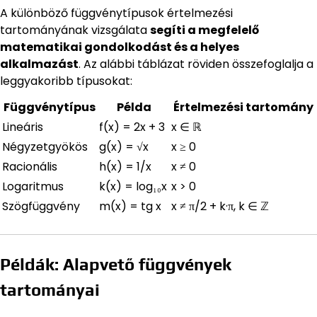
A különböző függvénytípusok értelmezési
tartományának vizsgálata
segíti a megfelelő
matematikai gondolkodást és a helyes
alkalmazást
. Az alábbi táblázat röviden összefoglalja a
leggyakoribb típusokat:
Függvénytípus
Példa
Értelmezési tartomány
Lineáris
f(x) = 2x + 3
x ∈ ℝ
Négyzetgyökös
g(x) = √x
x ≥ 0
Racionális
h(x) = 1/x
x ≠ 0
Logaritmus
k(x) = log₁₀x
x > 0
Szögfüggvény
m(x) = tg x
x ≠ π/2 + k·π, k ∈ ℤ
Példák: Alapvető függvények
tartományai