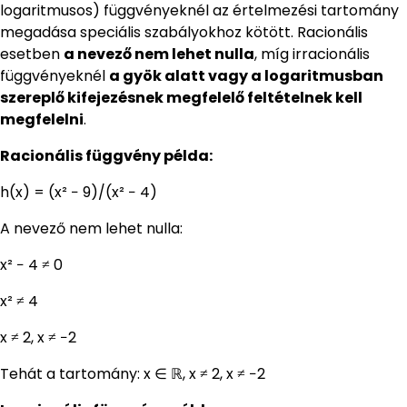
logaritmusos) függvényeknél az értelmezési tartomány
megadása speciális szabályokhoz kötött. Racionális
esetben
a nevező nem lehet nulla
, míg irracionális
függvényeknél
a gyök alatt vagy a logaritmusban
szereplő kifejezésnek megfelelő feltételnek kell
megfelelni
.
Racionális függvény példa:
h(x) = (x² − 9)/(x² − 4)
A nevező nem lehet nulla:
x² − 4 ≠ 0
x² ≠ 4
x ≠ 2, x ≠ −2
Tehát a tartomány: x ∈ ℝ, x ≠ 2, x ≠ −2