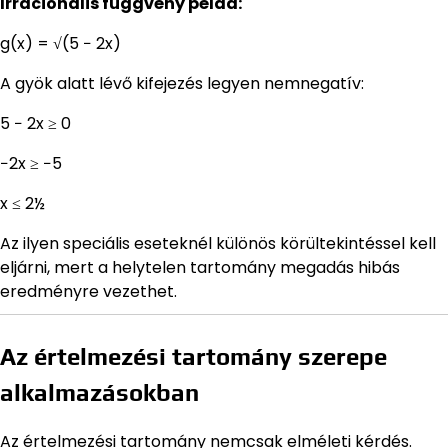
Irracionális függvény példa:
g(x) = √(5 − 2x)
A gyök alatt lévő kifejezés legyen nemnegatív:
5 − 2x ≥ 0
−2x ≥ −5
x ≤ 2½
Az ilyen speciális eseteknél különös körültekintéssel kell
eljárni, mert a helytelen tartomány megadás hibás
eredményre vezethet.
Az értelmezési tartomány szerepe
alkalmazásokban
Az értelmezési tartomány nemcsak elméleti kérdés.