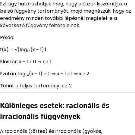
Ezt úgy határozhatjuk meg, hogy először kiszámítjuk a
belső függvény tartományát, majd megnézzük, hogy az
eredmény minden további lépésnél megfelel-e a
következő függvény feltételeinek.
Példa:
f(x) = √(log₁₀(x − 1))
Először: x − 1 > 0 ⇒ x > 1
Ezután: log₁₀(x − 1) ≥ 0 ⇒ x − 1 ≥ 1 ⇒ x ≥ 2
Tehát a teljes tartomány: x ≥ 2
Különleges esetek: racionális és
irracionális függvények
A racionális (törtes) és irracionális (gyökös,