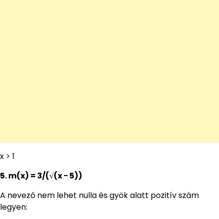
x > 1
5. m(x) = 3/(√(x − 5))
A nevező nem lehet nulla és gyök alatt pozitív szám
legyen: