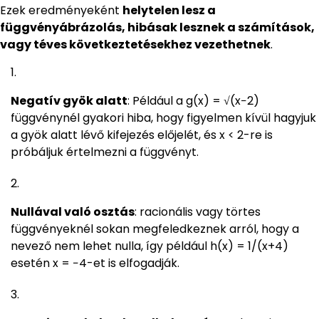
Ezek eredményeként
helytelen lesz a
függvényábrázolás, hibásak lesznek a számítások,
vagy téves következtetésekhez vezethetnek
.
Negatív gyök alatt
: Például a g(x) = √(x−2)
függvénynél gyakori hiba, hogy figyelmen kívül hagyjuk
a gyök alatt lévő kifejezés előjelét, és x < 2-re is
próbáljuk értelmezni a függvényt.
Nullával való osztás
: racionális vagy törtes
függvényeknél sokan megfeledkeznek arról, hogy a
nevező nem lehet nulla, így például h(x) = 1/(x+4)
esetén x = −4-et is elfogadják.