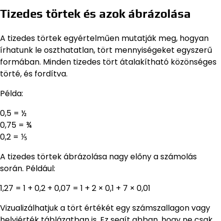
Tizedes törtek és azok ábrázolása
A tizedes törtek egyértelműen mutatják meg, hogyan
írhatunk le oszthatatlan, tört mennyiségeket egyszerű
formában. Minden tizedes tört átalakítható közönséges
törté, és fordítva.
Példa:
0,5 = ½
0,75 = ¾
0,2 = ⅕
A tizedes törtek ábrázolása nagy előny a számolás
során. Például:
1,27 = 1 + 0,2 + 0,07 = 1 + 2 × 0,1 + 7 × 0,01
Vizualizálhatjuk a tört értékét egy számszallagon vagy
helyiérték táblázatban is. Ez segít abban, hogy ne csak