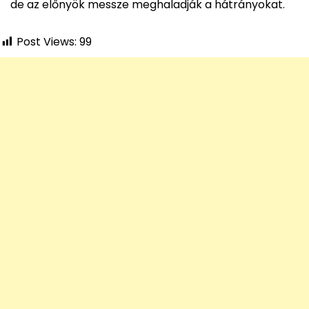
de az előnyök messze meghaladják a hátrányokat.
Post Views:
99