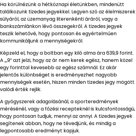
Ha körülnézünk a hétköznapi életünkben, mindenütt
találkozunk tizedes jegyekkel. Legyen szó az élelmiszerek
súlyáról, az üzemanyag literenkénti áráról, vagy a
bankszámlánkon lévő összegekről. A tizedes jegyek
teszik lehetővé, hogy pontosan és egyértelműen
kommunikáljunk a mennyiségekről.
Képzeld el, hogy a boltban egy kiló alma ára 639,9 forint.
A „,9” azt jelzi, hogy az ár nem kerek egész, hanem közel
egy forinttal kevesebb az egész számnál. Ez akár
jelentős különbséget is eredményezhet nagyobb
mennyiségek esetén, hiszen minden tizedes jegy mögött
valódi érték rejlik.
A gyógyszerek adagolásánál, a sporteredmények
mérésénél, vagy a főzési recepteknél is kulcsfontosságú,
hogy pontosan tudjuk, mennyi az annyi. A tizedes jegyek
segítenek abban, hogy ne tévedjünk, és mindig a
legpontosabb eredményt kapjuk.