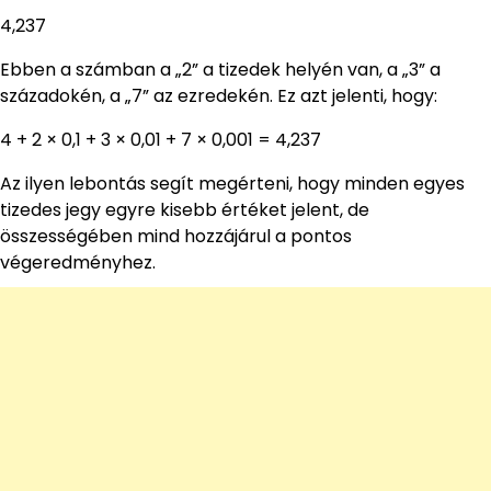
4,237
Ebben a számban a „2” a tizedek helyén van, a „3” a
századokén, a „7” az ezredekén. Ez azt jelenti, hogy:
4 + 2 × 0,1 + 3 × 0,01 + 7 × 0,001 = 4,237
Az ilyen lebontás segít megérteni, hogy minden egyes
tizedes jegy egyre kisebb értéket jelent, de
összességében mind hozzájárul a pontos
végeredményhez.