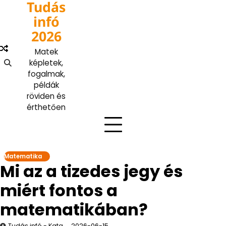
Tudás
Skip
to
infó
content
2026
Matek
képletek,
fogalmak,
példák
röviden és
érthetően
Matematika
Mi az a tizedes jegy és
miért fontos a
matematikában?
Tudás infó - Kata
2026-06-15