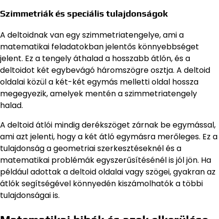
Szimmetriák és speciális tulajdonságok
A deltoidnak van egy szimmetriatengelye, ami a
matematikai feladatokban jelentős könnyebbséget
jelent. Ez a tengely áthalad a hosszabb átlón, és a
deltoidot két egybevágó háromszögre osztja. A deltoid
oldalai közül a két-két egymás melletti oldal hossza
megegyezik, amelyek mentén a szimmetriatengely
halad.
A deltoid átlói mindig derékszöget zárnak be egymással,
ami azt jelenti, hogy a két átló egymásra merőleges. Ez a
tulajdonság a geometriai szerkesztéseknél és a
matematikai problémák egyszerűsítésénél is jól jön. Ha
például adottak a deltoid oldalai vagy szögei, gyakran az
átlók segítségével könnyedén kiszámolhatók a többi
tulajdonságai is.