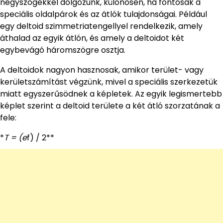
négyszögekkel dolgozunk, különösen, ha fontosak a
speciális oldalpárok és az átlók tulajdonságai. Például
egy deltoid szimmetriatengellyel rendelkezik, amely
áthalad az egyik átlón, és amely a deltoidot két
egybevágó háromszögre osztja.
A deltoidok nagyon hasznosak, amikor terület- vagy
kerületszámítást végzünk, mivel a speciális szerkezetük
miatt egyszerűsödnek a képletek. Az egyik legismertebb
képlet szerint a deltoid területe a két átló szorzatának a
fele:
*
T = (e
f) / 2**