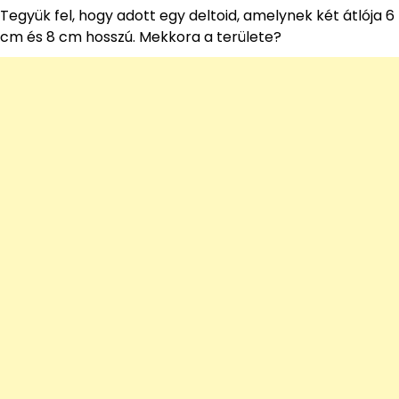
Tegyük fel, hogy adott egy deltoid, amelynek két átlója 6
cm és 8 cm hosszú. Mekkora a területe?