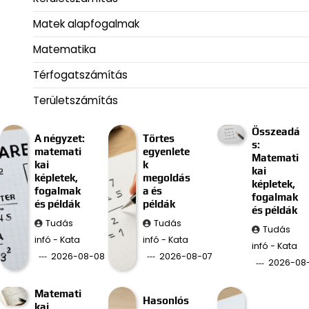
Matek alapfogalmak
Matematika
Térfogatszámítás
Területszámítás
Összeadá
A négyzet:
Törtes
s:
matemati
egyenlete
Matemati
kai
k
kai
képletek,
megoldás
képletek,
fogalmak
a és
fogalmak
és példák
példák
és példák
Tudás
Tudás
Tudás
infó - Kata
infó - Kata
infó - Kata
2026-08-08
2026-08-07
2026-08
Matemati
Hasonlós
kai