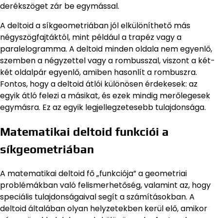
derékszöget zár be egymással.
A deltoid a síkgeometriában jól elkülöníthető más
négyszögfajtáktól, mint például a trapéz vagy a
paralelogramma. A deltoid minden oldala nem egyenlő,
szemben a négyzettel vagy a rombusszal, viszont a két-
két oldalpár egyenlő, amiben hasonlít a rombuszra.
Fontos, hogy a deltoid átlói különösen érdekesek: az
egyik átló felezi a másikat, és ezek mindig merőlegesek
egymásra. Ez az egyik legjellegzetesebb tulajdonsága.
Matematikai deltoid funkciói a
síkgeometriában
A matematikai deltoid fő „funkciója” a geometriai
problémákban való felismerhetőség, valamint az, hogy
speciális tulajdonságaival segít a számításokban. A
deltoid általában olyan helyzetekben kerül elő, amikor