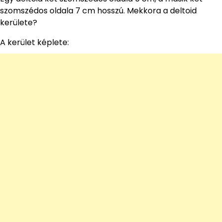
szomszédos oldala 7 cm hosszú. Mekkora a deltoid
kerülete?
A kerület képlete: