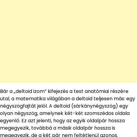
Bár a „deltoid izom” kifejezés a test anatómiai részére
utal, a matematika világában a deltoid teljesen más: egy
négyszögfajtát jelöl. A deltoid (sárkánynégyszög) egy
olyan négyszög, amelynek két-két szomszédos oldala
egyenlő. Ez azt jelenti, hogy az egyik oldalpár hossza
megegyezik, továbbá a másik oldalpár hossza is
megegyezik, de a két pár nem feltétlenül azonos.