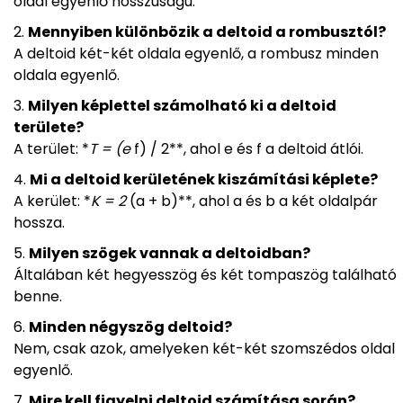
oldal egyenlő hosszúságú.
Mennyiben különbözik a deltoid a rombusztól?
A deltoid két-két oldala egyenlő, a rombusz minden
oldala egyenlő.
Milyen képlettel számolható ki a deltoid
területe?
A terület: *
T = (e
f) / 2**, ahol e és f a deltoid átlói.
Mi a deltoid kerületének kiszámítási képlete?
A kerület: *
K = 2
(a + b)**, ahol a és b a két oldalpár
hossza.
Milyen szögek vannak a deltoidban?
Általában két hegyesszög és két tompaszög található
benne.
Minden négyszög deltoid?
Nem, csak azok, amelyeken két-két szomszédos oldal
egyenlő.
Mire kell figyelni deltoid számítása során?