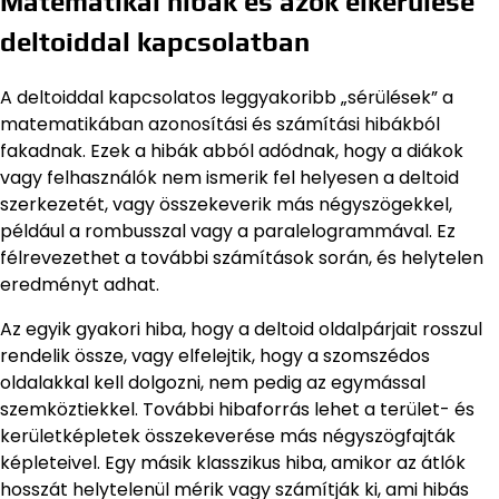
Matematikai hibák és azok elkerülése
deltoiddal kapcsolatban
A deltoiddal kapcsolatos leggyakoribb „sérülések” a
matematikában azonosítási és számítási hibákból
fakadnak. Ezek a hibák abból adódnak, hogy a diákok
vagy felhasználók nem ismerik fel helyesen a deltoid
szerkezetét, vagy összekeverik más négyszögekkel,
például a rombusszal vagy a paralelogrammával. Ez
félrevezethet a további számítások során, és helytelen
eredményt adhat.
Az egyik gyakori hiba, hogy a deltoid oldalpárjait rosszul
rendelik össze, vagy elfelejtik, hogy a szomszédos
oldalakkal kell dolgozni, nem pedig az egymással
szemköztiekkel. További hibaforrás lehet a terület- és
kerületképletek összekeverése más négyszögfajták
képleteivel. Egy másik klasszikus hiba, amikor az átlók
hosszát helytelenül mérik vagy számítják ki, ami hibás