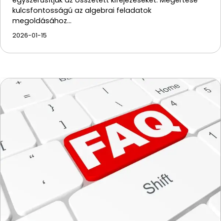
egyszerűsítjük az összetett kifejezéseket. Megértése
kulcsfontosságú az algebrai feladatok
megoldásához…
2026-01-15