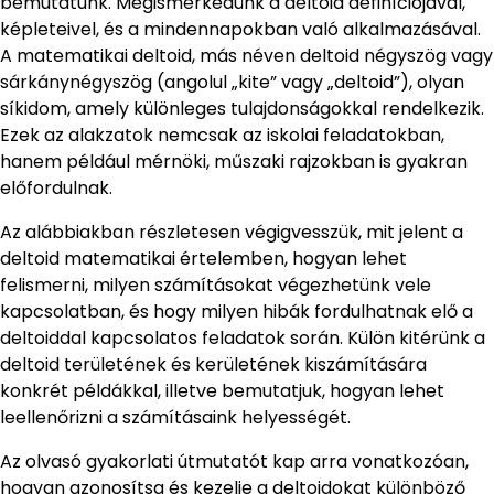
bemutatunk. Megismerkedünk a deltoid definíciójával,
képleteivel, és a mindennapokban való alkalmazásával.
A matematikai deltoid, más néven deltoid négyszög vagy
sárkánynégyszög (angolul „kite” vagy „deltoid”), olyan
síkidom, amely különleges tulajdonságokkal rendelkezik.
Ezek az alakzatok nemcsak az iskolai feladatokban,
hanem például mérnöki, műszaki rajzokban is gyakran
előfordulnak.
Az alábbiakban részletesen végigvesszük, mit jelent a
deltoid matematikai értelemben, hogyan lehet
felismerni, milyen számításokat végezhetünk vele
kapcsolatban, és hogy milyen hibák fordulhatnak elő a
deltoiddal kapcsolatos feladatok során. Külön kitérünk a
deltoid területének és kerületének kiszámítására
konkrét példákkal, illetve bemutatjuk, hogyan lehet
leellenőrizni a számításaink helyességét.
Az olvasó gyakorlati útmutatót kap arra vonatkozóan,
hogyan azonosítsa és kezelje a deltoidokat különböző