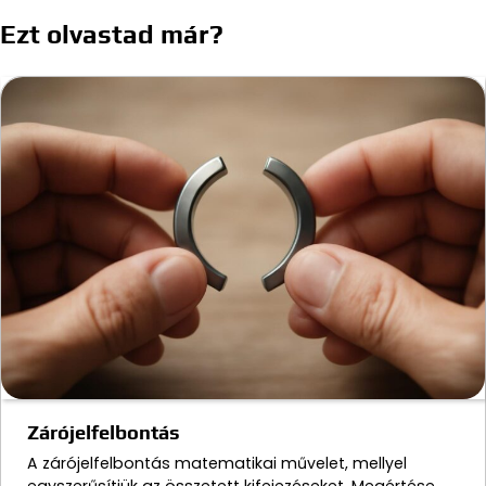
navigáció
Ezt olvastad már?
Zárójelfelbontás
A zárójelfelbontás matematikai művelet, mellyel