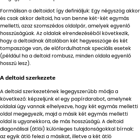
Formálisan a deltoidot így definiáljuk: Egy négyszög akkor
és csak akkor deltoid, ha van benne két-két egymás
melletti, azaz szomszédos oldalpár, amelyek egyenlő
hosszúságúak. Az oldalak elrendezéséből következik,
hogy a deltoidnak általában két hegyesszöge és két
tompaszöge van, de előfordulhatnak speciális esetek
(például ha a deltoid rombusz, minden oldala egyenlő
hosszú lesz).
A deltoid szerkezete
A deltoid szerkezetének legegyszerűbb módja a
következő: képzeljünk el egy papírdarabot, amelynek
oldalai úgy vannak elhelyezve, hogy két egymás melletti
oldal megegyezik, majd a másik két egymás melletti
oldal is ugyanekkora, de más hosszúságú. A deltoid
diagonálisai (átlói) különleges tulajdonságokkal bírnak:
az egyik átló felezi a másikat, illetve a két átló