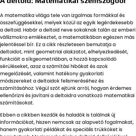
A deltoid: Matematikai szemszögből
A matematika világa tele van izgalmas formákkal és
összefüggésekkel, melyek közül az egyik legérdekesebb
a deltoid. Habár a deltoid neve sokaknak talán az emberi
vállizmokra emlékeztet, a matematikában egészen más
jelentéssel bír. Ez a cikk részletesen bemutatja a
deltoidot, mint geometriai alakzatot, elhelyezkedését,
funkcióit a síkgeometriában, a hozzá kapcsolódó
sérüléseket, azaz a számítási hibákat és azok
megelőzését, valamint hatékony gyakorlati
módszereket a deltoidok felismeréséhez és
számításához. Végül szót ejtünk arról, hogyan érdemes
ellenőrizni és javítani a deltoidra vonatkozó matematikai
számításokat.
Ebben a cikkben kezdők és haladók is találnak új
információkat, hiszen nemcsak az alapvető fogalmakat,
hanem gyakorlati példákat és speciális trükköket is