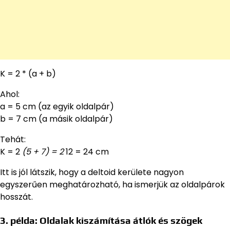
K = 2 * (a + b)
Ahol:
a = 5 cm (az egyik oldalpár)
b = 7 cm (a másik oldalpár)
Tehát:
K = 2
(5 + 7) = 2
12 = 24 cm
Itt is jól látszik, hogy a deltoid kerülete nagyon
egyszerűen meghatározható, ha ismerjük az oldalpárok
hosszát.
3. példa: Oldalak kiszámítása átlók és szögek