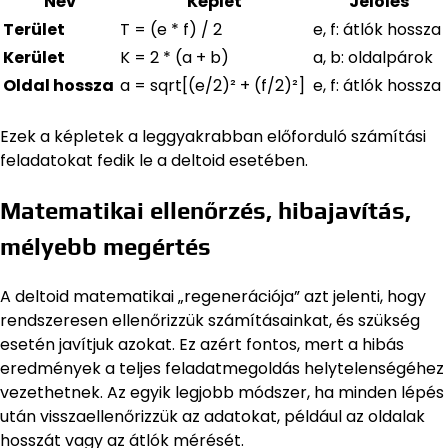
Név
Képlet
Jelölés
Terület
T = (e * f) / 2
e, f: átlók hossza
Kerület
K = 2 * (a + b)
a, b: oldalpárok
Oldal hossza
a = sqrt[(e/2)² + (f/2)²]
e, f: átlók hossza
Ezek a képletek a leggyakrabban előforduló számítási
feladatokat fedik le a deltoid esetében.
Matematikai ellenőrzés, hibajavítás,
mélyebb megértés
A deltoid matematikai „regenerációja” azt jelenti, hogy
rendszeresen ellenőrizzük számításainkat, és szükség
esetén javítjuk azokat. Ez azért fontos, mert a hibás
eredmények a teljes feladatmegoldás helytelenségéhez
vezethetnek. Az egyik legjobb módszer, ha minden lépés
után visszaellenőrizzük az adatokat, például az oldalak
hosszát vagy az átlók mérését.