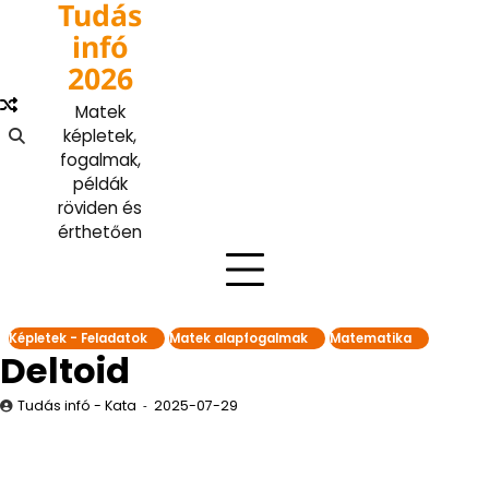
Tudás
Skip
to
infó
content
2026
Matek
képletek,
fogalmak,
példák
röviden és
érthetően
Képletek - Feladatok
Matek alapfogalmak
Matematika
Deltoid
Tudás infó - Kata
2025-07-29