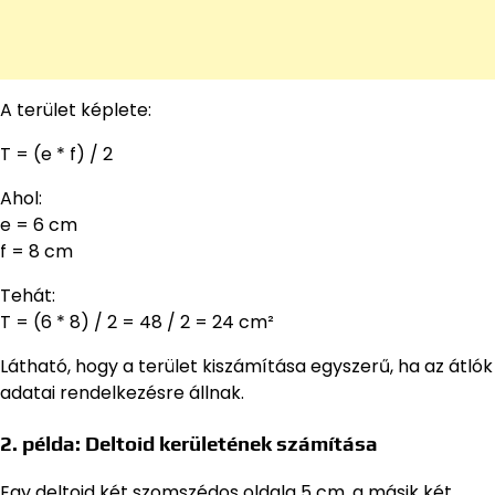
A terület képlete:
T = (e * f) / 2
Ahol:
e = 6 cm
f = 8 cm
Tehát:
T = (6 * 8) / 2 = 48 / 2 = 24 cm²
Látható, hogy a terület kiszámítása egyszerű, ha az átlók
adatai rendelkezésre állnak.
2. példa: Deltoid kerületének számítása
Egy deltoid két szomszédos oldala 5 cm, a másik két