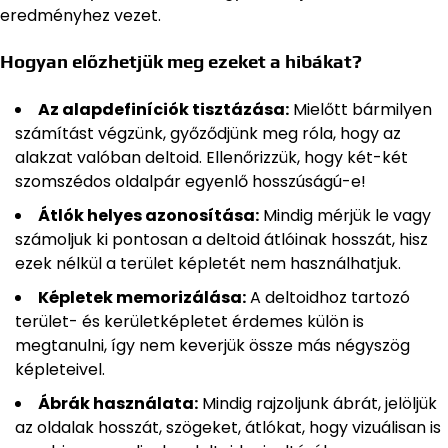
eredményhez vezet.
Hogyan előzhetjük meg ezeket a hibákat?
Az alapdefiníciók tisztázása:
Mielőtt bármilyen
számítást végzünk, győződjünk meg róla, hogy az
alakzat valóban deltoid. Ellenőrizzük, hogy két-két
szomszédos oldalpár egyenlő hosszúságú-e!
Átlók helyes azonosítása:
Mindig mérjük le vagy
számoljuk ki pontosan a deltoid átlóinak hosszát, hisz
ezek nélkül a terület képletét nem használhatjuk.
Képletek memorizálása:
A deltoidhoz tartozó
terület- és kerületképletet érdemes külön is
megtanulni, így nem keverjük össze más négyszög
képleteivel.
Ábrák használata:
Mindig rajzoljunk ábrát, jelöljük
az oldalak hosszát, szögeket, átlókat, hogy vizuálisan is