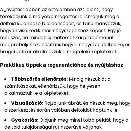
A „nyújtás” ebben az értelemben azt jelenti, hogy
törekedjünk a mélyebb megértésre: ismerjük meg a
deltoid különböző tulajdonságait, és tanulmányozzuk,
hogyan viselkedik más négyszögekhez képest. Egy jó
módszer, ha minden új matematikai problémánál
megpróbáljuk azonosítani, hogy a négyszög deltoid-e, és
ha igen, akkor alkalmazzuk a megfelelő képleteket.
Praktikus tippek a regenerációhoz és nyújtáshoz
Többszörös ellenőrzés:
Mindig nézzük át a
számításokat, ellenőrizzük, hogy helyesen
alkalmaztuk-e a képleteket.
Vizualizáció:
Rajzoljunk ábrát, és nézzük meg, hogy
a szerkesztés során valóban deltoidot kaptunk-e.
Gyakorlás:
Oldjunk meg minél több példát, hogy a
deltoid tulajdonságai rutinszerűvé váljanak.