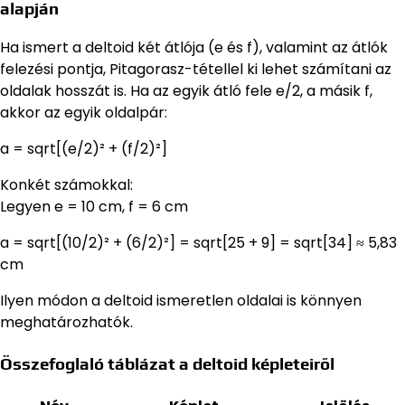
alapján
Ha ismert a deltoid két átlója (e és f), valamint az átlók
felezési pontja, Pitagorasz-tétellel ki lehet számítani az
oldalak hosszát is. Ha az egyik átló fele e/2, a másik f,
akkor az egyik oldalpár:
a = sqrt[(e/2)² + (f/2)²]
Konkét számokkal:
Legyen e = 10 cm, f = 6 cm
a = sqrt[(10/2)² + (6/2)²] = sqrt[25 + 9] = sqrt[34] ≈ 5,83
cm
Ilyen módon a deltoid ismeretlen oldalai is könnyen
meghatározhatók.
Összefoglaló táblázat a deltoid képleteiről