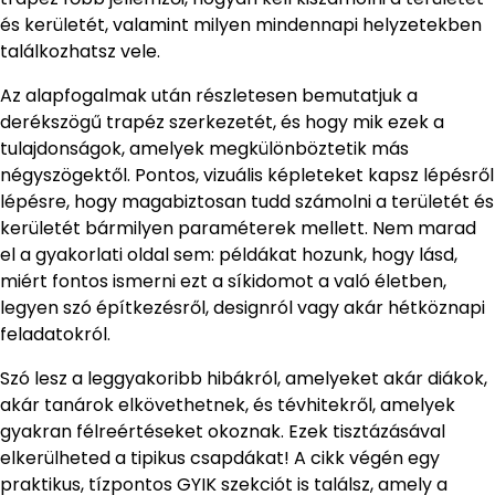
és kerületét, valamint milyen mindennapi helyzetekben
találkozhatsz vele.
Az alapfogalmak után részletesen bemutatjuk a
derékszögű trapéz szerkezetét, és hogy mik ezek a
tulajdonságok, amelyek megkülönböztetik más
négyszögektől. Pontos, vizuális képleteket kapsz lépésről
lépésre, hogy magabiztosan tudd számolni a területét és
kerületét bármilyen paraméterek mellett. Nem marad
el a gyakorlati oldal sem: példákat hozunk, hogy lásd,
miért fontos ismerni ezt a síkidomot a való életben,
legyen szó építkezésről, designról vagy akár hétköznapi
feladatokról.
Szó lesz a leggyakoribb hibákról, amelyeket akár diákok,
akár tanárok elkövethetnek, és tévhitekről, amelyek
gyakran félreértéseket okoznak. Ezek tisztázásával
elkerülheted a tipikus csapdákat! A cikk végén egy
praktikus, tízpontos GYIK szekciót is találsz, amely a