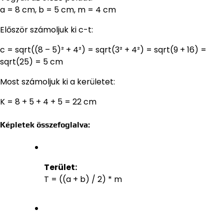
a = 8 cm, b = 5 cm, m = 4 cm
Először számoljuk ki c-t:
c = sqrt((8 – 5)² + 4²) = sqrt(3² + 4²) = sqrt(9 + 16) =
sqrt(25) = 5 cm
Most számoljuk ki a kerületet:
K = 8 + 5 + 4 + 5 = 22 cm
Képletek összefoglalva:
Terület:
T = ((a + b) / 2) * m