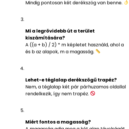
Mindig pontosan két derékszög van benne.
Mi a legrövidebb út a terület
kiszámítására?
A ((a + b) / 2) * m képletet használd, ahol a
és b az alapok, m a magasság.
Lehet-e téglalap derékszögű trapéz?
Nem, a téglalap két pár párhuzamos oldallal
rendelkezik, így nem trapéz.
Miért fontos a magasság?
A magasság adja meg a két alap távolságát,