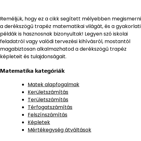
Reméljük, hogy ez a cikk segített mélyebben megismerni
a derékszögű trapéz matematikai világát, és a gyakorlati
példák is hasznosnak bizonyultak! Legyen szó iskolai
feladatról vagy valódi tervezési kihívásról, mostantól
magabiztosan alkalmazhatod a derékszögű trapéz
képleteit és tulajdonságait.
Matematika kategóriák
Matek alapfogalmak
Kerületszámítás
Területszámítás
Térfogatszámítás
Felszínszámítás
Képletek
Mértékegység átváltások