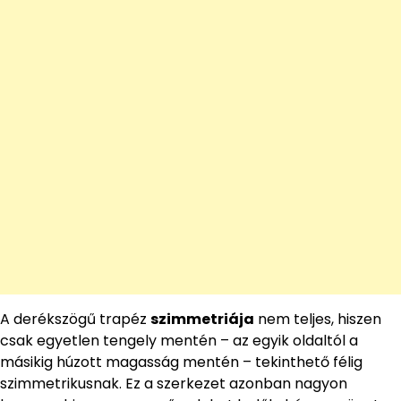
A derékszögű trapéz
szimmetriája
nem teljes, hiszen
csak egyetlen tengely mentén – az egyik oldaltól a
másikig húzott magasság mentén – tekinthető félig
szimmetrikusnak. Ez a szerkezet azonban nagyon