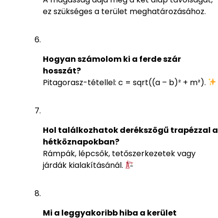
ez szükséges a terület meghatározásához.
Hogyan számolom ki a ferde szár
hosszát?
Pitagorasz-tétellel: c = sqrt((a – b)² + m²).
Hol találkozhatok derékszögű trapézzal a
hétköznapokban?
Rámpák, lépcsők, tetőszerkezetek vagy
járdák kialakításánál.
Mi a leggyakoribb hiba a kerület