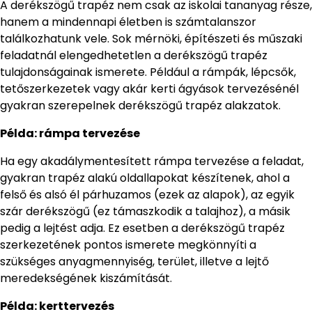
A derékszögű trapéz nem csak az iskolai tananyag része,
hanem a mindennapi életben is számtalanszor
találkozhatunk vele. Sok mérnöki, építészeti és műszaki
feladatnál elengedhetetlen a derékszögű trapéz
tulajdonságainak ismerete. Például a rámpák, lépcsők,
tetőszerkezetek vagy akár kerti ágyások tervezésénél
gyakran szerepelnek derékszögű trapéz alakzatok.
Példa: rámpa tervezése
Ha egy akadálymentesített rámpa tervezése a feladat,
gyakran trapéz alakú oldallapokat készítenek, ahol a
felső és alsó él párhuzamos (ezek az alapok), az egyik
szár derékszögű (ez támaszkodik a talajhoz), a másik
pedig a lejtést adja. Ez esetben a derékszögű trapéz
szerkezetének pontos ismerete megkönnyíti a
szükséges anyagmennyiség, terület, illetve a lejtő
meredekségének kiszámítását.
Példa: kerttervezés