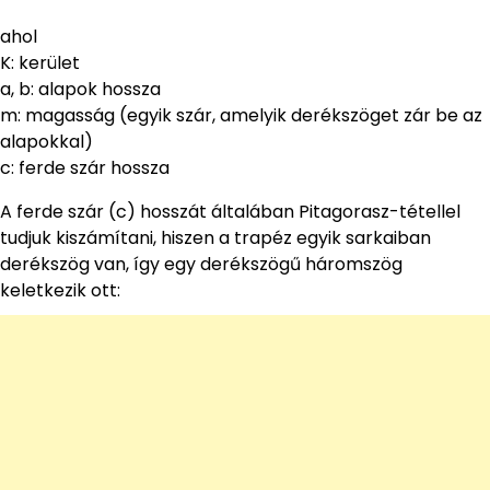
ahol
K: kerület
a, b: alapok hossza
m: magasság (egyik szár, amelyik derékszöget zár be az
alapokkal)
c: ferde szár hossza
A ferde szár (c) hosszát általában Pitagorasz-tétellel
tudjuk kiszámítani, hiszen a trapéz egyik sarkaiban
derékszög van, így egy derékszögű háromszög
keletkezik ott: