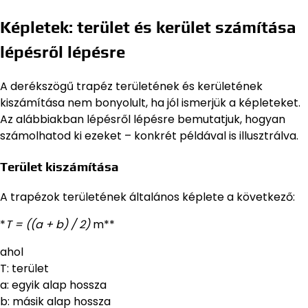
Képletek: terület és kerület számítása
lépésről lépésre
A derékszögű trapéz területének és kerületének
kiszámítása nem bonyolult, ha jól ismerjük a képleteket.
Az alábbiakban lépésről lépésre bemutatjuk, hogyan
számolhatod ki ezeket – konkrét példával is illusztrálva.
Terület kiszámítása
A trapézok területének általános képlete a következő:
*
T = ((a + b) / 2)
m**
ahol
T: terület
a: egyik alap hossza
b: másik alap hossza