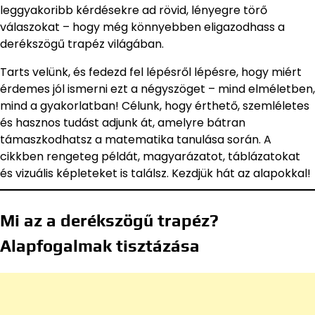
leggyakoribb kérdésekre ad rövid, lényegre törő
válaszokat – hogy még könnyebben eligazodhass a
derékszögű trapéz világában.
Tarts velünk, és fedezd fel lépésről lépésre, hogy miért
érdemes jól ismerni ezt a négyszöget – mind elméletben,
mind a gyakorlatban! Célunk, hogy érthető, szemléletes
és hasznos tudást adjunk át, amelyre bátran
támaszkodhatsz a matematika tanulása során. A
cikkben rengeteg példát, magyarázatot, táblázatokat
és vizuális képleteket is találsz. Kezdjük hát az alapokkal!
Mi az a derékszögű trapéz?
Alapfogalmak tisztázása