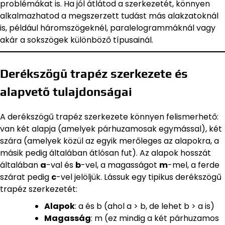
problémákat is. Ha jól átlátod a szerkezetét, könnyen
alkalmazhatod a megszerzett tudást más alakzatoknál
is, például háromszögeknél, paralelogrammáknál vagy
akár a sokszögek különböző típusainál.
Derékszögű trapéz szerkezete és
alapvető tulajdonságai
A derékszögű trapéz szerkezete könnyen felismerhető:
van két alapja (amelyek párhuzamosak egymással), két
szára (amelyek közül az egyik merőleges az alapokra, a
másik pedig általában átlósan fut). Az alapok hosszát
általában
a
-val és
b
-vel, a magasságot
m
-mel, a ferde
szárat pedig
c
-vel jelöljük. Lássuk egy tipikus derékszögű
trapéz szerkezetét:
Alapok
: a és b (ahol a > b, de lehet b > a is)
Magasság
: m (ez mindig a két párhuzamos