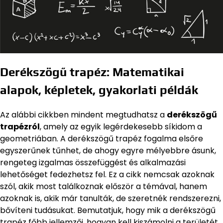
Derékszögű trapéz: Matematikai
alapok, képletek, gyakorlati példák
Az alábbi cikkben mindent megtudhatsz a
derékszögű
trapézról
, amely az egyik legérdekesebb síkidom a
geometriában. A derékszögű trapéz fogalma elsőre
egyszerűnek tűnhet, de ahogy egyre mélyebbre ásunk,
rengeteg izgalmas összefüggést és alkalmazási
lehetőséget fedezhetsz fel. Ez a cikk nemcsak azoknak
szól, akik most találkoznak először a témával, hanem
azoknak is, akik már tanulták, de szeretnék rendszerezni,
bővíteni tudásukat. Bemutatjuk, hogy mik a derékszögű
trapéz főbb jellemzői, hogyan kell kiszámolni a területét