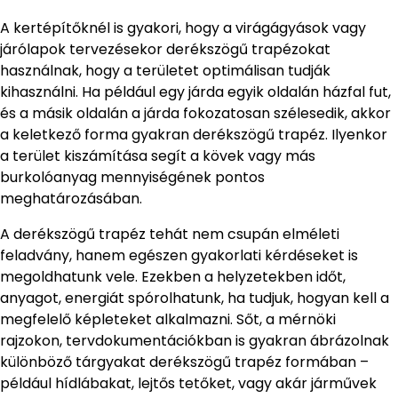
A kertépítőknél is gyakori, hogy a virágágyások vagy
járólapok tervezésekor derékszögű trapézokat
használnak, hogy a területet optimálisan tudják
kihasználni. Ha például egy járda egyik oldalán házfal fut,
és a másik oldalán a járda fokozatosan szélesedik, akkor
a keletkező forma gyakran derékszögű trapéz. Ilyenkor
a terület kiszámítása segít a kövek vagy más
burkolóanyag mennyiségének pontos
meghatározásában.
A derékszögű trapéz tehát nem csupán elméleti
feladvány, hanem egészen gyakorlati kérdéseket is
megoldhatunk vele. Ezekben a helyzetekben időt,
anyagot, energiát spórolhatunk, ha tudjuk, hogyan kell a
megfelelő képleteket alkalmazni. Sőt, a mérnöki
rajzokon, tervdokumentációkban is gyakran ábrázolnak
különböző tárgyakat derékszögű trapéz formában –
például hídlábakat, lejtős tetőket, vagy akár járművek