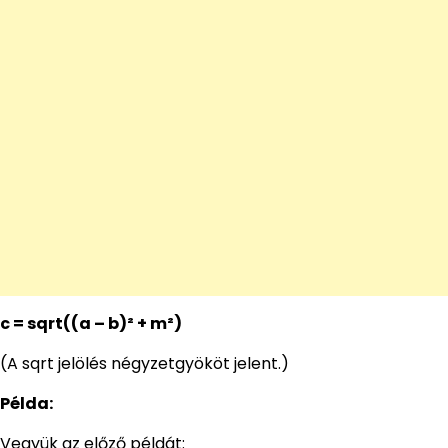
c = sqrt((a – b)² + m²)
(A sqrt jelölés négyzetgyököt jelent.)
Példa:
Vegyük az előző példát: