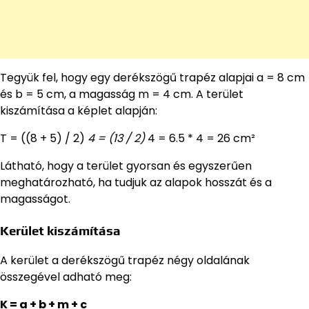
Tegyük fel, hogy egy derékszögű trapéz alapjai a = 8 cm
és b = 5 cm, a magasság m = 4 cm. A terület
kiszámítása a képlet alapján:
T = ((8 + 5) / 2)
4 = (13 / 2)
4 = 6.5 * 4 = 26 cm²
Látható, hogy a terület gyorsan és egyszerűen
meghatározható, ha tudjuk az alapok hosszát és a
magasságot.
Kerület kiszámítása
A kerület a derékszögű trapéz négy oldalának
összegével adható meg:
K = a + b + m + c