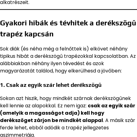
alkatrészeit.
Gyakori hibák és tévhitek a derékszögű
trapéz kapcsán
Sok diák (és néha még a felnőttek is) elkövet néhány
tipikus hibát a derékszögű trapézokkal kapcsolatban. Az
alábbiakban néhány ilyen tévedést és azok
magyarázatát találod, hogy elkerülhesd a jövőben:
1. Csak az egyik szár lehet derékszögű
Sokan azt hiszik, hogy mindkét szárnak derékszögűnek
kell lennie az alapokkal. Ez nem igaz:
csak az egyik szár
(amelyik a magasságot adja) kell hogy
derékszöget zárjon be mindkét alappal
. A másik szár
ferde lehet, ebből adódik a trapéz jellegzetes
aszimmetriája.