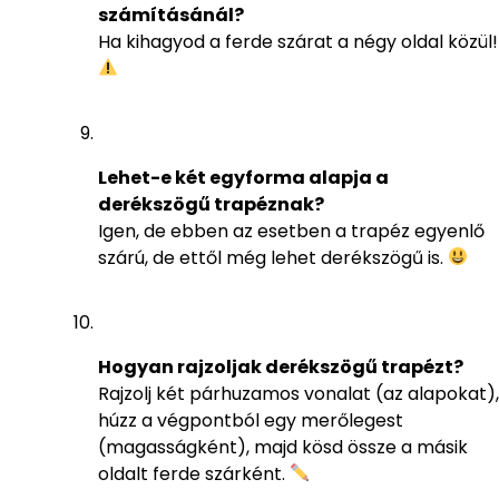
számításánál?
Ha kihagyod a ferde szárat a négy oldal közül!
Lehet-e két egyforma alapja a
derékszögű trapéznak?
Igen, de ebben az esetben a trapéz egyenlő
szárú, de ettől még lehet derékszögű is.
Hogyan rajzoljak derékszögű trapézt?
Rajzolj két párhuzamos vonalat (az alapokat),
húzz a végpontból egy merőlegest
(magasságként), majd kösd össze a másik
oldalt ferde szárként.