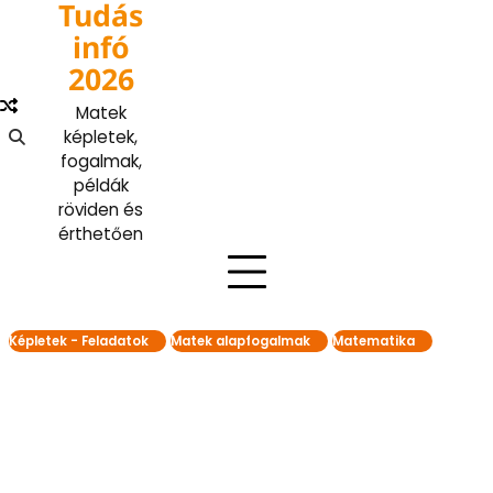
Tudás
Skip
to
infó
content
2026
Matek
képletek,
fogalmak,
példák
röviden és
érthetően
Képletek - Feladatok
Matek alapfogalmak
Matematika