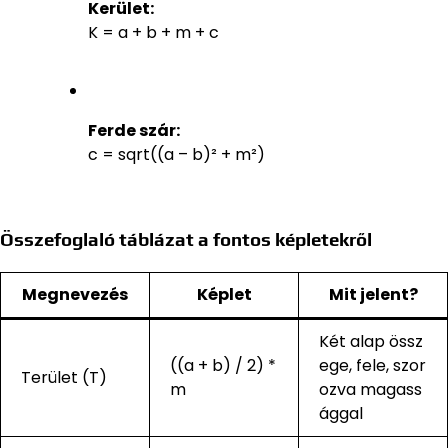
Kerület:
K = a + b + m + c
Ferde szár:
c = sqrt((a – b)² + m²)
Összefoglaló táblázat a fontos képletekről
Megnevezés
Képlet
Mit jelent?
Két alap össz
((a + b) / 2) *
ege, fele, szor
Terület (T)
m
ozva magass
ággal