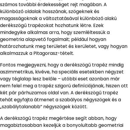
számos további érdekességet rejt magában. A
különböző oldalak hosszának, szögeknek és
magasságoknak a változtatásával különböző alakú
derékszögű trapézokat hozhatunk létre. Ezek
mindegyike alkalmas arra, hogy szemléltessük a
geometria alapvető fogalmait; például hogyan
határozhatunk meg területet és kerületet, vagy hogyan
alkalmazzuk a Pitagorasz-tételt.
Fontos megjegyezni, hogy a derékszögű trapéz mindig
aszimmetrikus, kivéve, ha speciális esetekben négyzet
vagy téglalap lesz belőle – utóbbi eset azonban már
nem felel meg a trapéz szigorú definíciójának, hiszen ott
két pár párhuzamos oldal van. A derékszögű trapéz
tehát egyfajta átmenet a szabályos négyszögek és a
„szabálytalanabb” négyszögek között.
A derékszögű trapéz megértése segít abban, hogy
magabiztosabban kezeljük a bonyolultabb geometriai