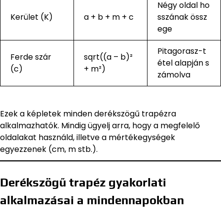
Négy oldal ho
Kerület (K)
a + b + m + c
sszának össz
ege
Pitagorasz-t
Ferde szár
sqrt((a – b)²
étel alapján s
(c)
+ m²)
zámolva
Ezek a képletek minden derékszögű trapézra
alkalmazhatók. Mindig ügyelj arra, hogy a megfelelő
oldalakat használd, illetve a mértékegységek
egyezzenek (cm, m stb.).
Derékszögű trapéz gyakorlati
alkalmazásai a mindennapokban