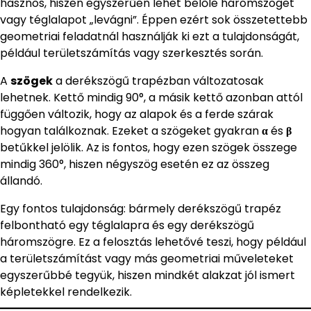
hasznos, hiszen egyszerűen lehet belőle háromszöget
vagy téglalapot „levágni”. Éppen ezért sok összetettebb
geometriai feladatnál használják ki ezt a tulajdonságát,
például területszámítás vagy szerkesztés során.
A
szögek
a derékszögű trapézban változatosak
lehetnek. Kettő mindig 90°, a másik kettő azonban attól
függően változik, hogy az alapok és a ferde szárak
hogyan találkoznak. Ezeket a szögeket gyakran
α
és
β
betűkkel jelölik. Az is fontos, hogy ezen szögek összege
mindig 360°, hiszen négyszög esetén ez az összeg
állandó.
Egy fontos tulajdonság: bármely derékszögű trapéz
felbontható egy téglalapra és egy derékszögű
háromszögre. Ez a felosztás lehetővé teszi, hogy például
a területszámítást vagy más geometriai műveleteket
egyszerűbbé tegyük, hiszen mindkét alakzat jól ismert
képletekkel rendelkezik.