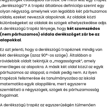
„derékszögű”? A trapéz általános definíciója szerint egy
olyan négyszög, amelynek van legalább két párhuzamos
oldala, ezeket nevezzük alapoknak. Az oldalak közti
különbségeket az oldalak és szögek elhelyezkedése adja.
A derékszögű trapéz lényege, hogy
két szomszédos
(nem párhuzamos) oldala derékszöget zár be az
alapokkal
.
Ez azt jelenti, hogy a derékszögű trapéznek mindig van
két derékszöge (azaz 90°-os szöge). Általában a
rövidebbik oldalt tekintjük a „magasságnak”, amely
merőleges az alapokra. A másik két oldal közül az egyik
párhuzamos az alappal, a másik pedig nem. Az ilyen
trapézok felismerése és tanulmányozása az iskolai
matematika egyik alappillére, mert egyszerre
szemlélteti a négyszögek, szögek és párhuzamosság
fogalmait.
A derékszögű trapéz az egyszerűségén túlmenően