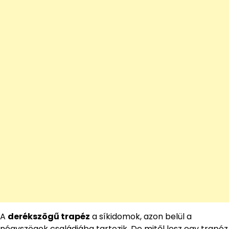
A
derékszögű trapéz
a síkidomok, azon belül a
négyszögek családjába tartozik. De mitől lesz egy trapéz