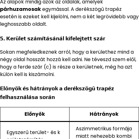
Az alapok mindig azok az oldalak, amelyek
párhuzamosak
egymással. A derékszögű trapéz
esetén is ezeket kell kijelölni, nem a két legrövidebb vagy
leghosszabb oldalt.
5. Kerület számításánál kifelejtett szár
Sokan megfeledkeznek arról, hogy a kerülethez mind a
négy oldal hosszát hozzá kell adni. Ne téveszd szem elől,
hogy a ferde szár (c) is része a kerületnek, még ha azt
külön kell is kiszámolni.
Előnyök és hátrányok a derékszögű trapéz
felhasználása során
Előnyök
Hátrányok
Aszimmetrikus formája
Egyszerű terület- és k
miatt nehezebb kombi