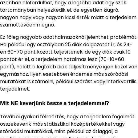
azonban előfordulhat, hogy a legtöbb adat egy szűk
tartományban helyezkedik el, de egyetlen kiugró,
nagyon nagy vagy nagyon kicsi érték miatt a terjedelem
számottevően megnő.
Ez főleg nagyobb adathalmazoknál jelenthet problémát.
Ha például egy osztályban 25 diák dolgozatot ír, és 24-
en 60–70 pont között teljesítenek, de egy diák csak 10
pontot ér el, a terjedelem hatalmas lesz (70–10=60
pont), holott a legtöbb diák teljesítménye igen közel van
egymáshoz. Ilyen esetekben érdemes más szóródási
mutatókat is számolni, például szórást vagy interkvartilis
terjedelmet.
Mit NE keverjünk össze a terjedelemmel?
További gyakori félreértés, hogy a terjedelem fogalmát
összekeverik más statisztikai középértékekkel vagy
szóródási mutatókkal, mint például az átlaggal, a