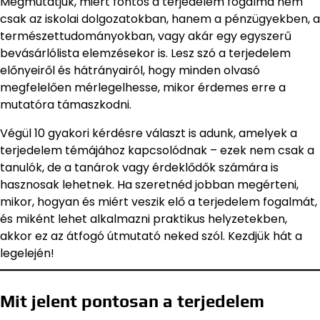
Megmutatjuk, miért fontos a terjedelem fogalma nem
csak az iskolai dolgozatokban, hanem a pénzügyekben, a
természettudományokban, vagy akár egy egyszerű
bevásárlólista elemzésekor is. Lesz szó a terjedelem
előnyeiről és hátrányairól, hogy minden olvasó
megfelelően mérlegelhesse, mikor érdemes erre a
mutatóra támaszkodni.
Végül 10 gyakori kérdésre választ is adunk, amelyek a
terjedelem témájához kapcsolódnak – ezek nem csak a
tanulók, de a tanárok vagy érdeklődők számára is
hasznosak lehetnek. Ha szeretnéd jobban megérteni,
mikor, hogyan és miért veszik elő a terjedelem fogalmát,
és miként lehet alkalmazni praktikus helyzetekben,
akkor ez az átfogó útmutató neked szól. Kezdjük hát a
legelején!
Mit jelent pontosan a terjedelem