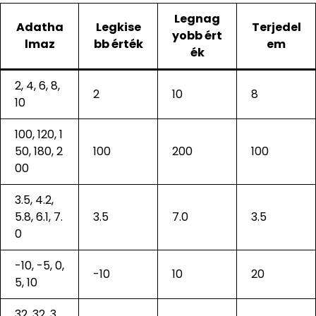
Legnag
Adatha
Legkise
Terjedel
yobb ért
lmaz
bb érték
em
ék
2, 4, 6, 8,
2
10
8
10
100, 120, 1
50, 180, 2
100
200
100
00
3.5, 4.2,
5.8, 6.1, 7.
3.5
7.0
3.5
0
-10, -5, 0,
-10
10
20
5, 10
32, 32, 3