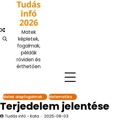
Tudás
Skip
to
infó
content
2026
Matek
képletek,
fogalmak,
példák
röviden és
érthetően
Matek alapfogalmak
Matematika
Terjedelem jelentése
Tudás infó - Kata
2025-08-03