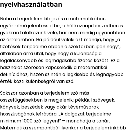
nyelvhasználatban
Noha a terjedelem kifejezés a matematikában
egyértelmű jelentéssel bír, a hétköznapi beszédben is
gyakran találkozunk vele, bár nem mindig ugyanabban
az értelemben. Ha például valaki azt mondja, hogy „a
fizetések terjedelme ebben a szektorban igen nagy”,
általában arra utal, hogy nagy a különbség a
legalacsonyabb és legmagasabb fizetés között. Ez a
használat szorosan kapcsolódik a matematikai
definícióhoz, hiszen szintén a legkisebb és legnagyobb
érték közti különbségről van szó.
Sokszor azonban a terjedelem szó más
összefüggésekben is megjelenik: például szövegek,
könyvek, beszédek vagy akár tévéműsorok
hosszúságának leírására. „A dolgozat terjedelme
minimum 1000 szó legyen!” – mondhatja a tanár.
Matematika szempontból ilyenkor a terjedelem inkább