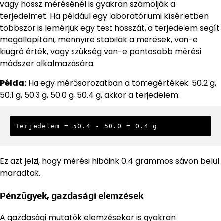
vagy hossz mérésénél is gyakran számolják a
terjedelmet. Ha például egy laboratóriumi kísérletben
többször is lemérjük egy test hosszát, a terjedelem segít
megállapítani, mennyire stabilak a mérések, van-e
kiugró érték, vagy szükség van-e pontosabb mérési
módszer alkalmazására.
Példa:
Ha egy mérősorozatban a tömegértékek: 50.2 g,
50.1 g, 50.3 g, 50.0 g, 50.4 g, akkor a terjedelem:
Terjedelem = 50.4 - 50.0 = 0.4 g
Ez azt jelzi, hogy mérési hibáink 0.4 grammos sávon belül
maradtak.
Pénzügyek, gazdasági elemzések
A gazdasági mutatók elemzésekor is gyakran