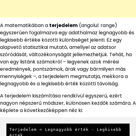
A matematikában a
terjedelem
(angolul: range)
egyszerűen fogalmazva egy adathalmaz legnagyobb és
legkisebb értéke közötti különbséget jelenti. Ez egy
alapvető statisztikai mutató, amellyel az adatsor
szóródását, változékonyságát jellemezhetjük. Tehát, ha
van egy listánk számokról – legyenek azok mérési
eredmények, pontszámok, árak vagy bármilyen más
mennyiségek –, a terjedelem megmutatja, mekkora a
legnagyobb és a legkisebb érték közötti távolság.
A terjedelem kiszámítása rendkívül egyszerű, ezért
nagyon népszerű módszer, különösen kezdők számára. A
képlete a következőképpen néz ki:
Terjedelem = Legnagyobb érték - Legkisebb 
érték