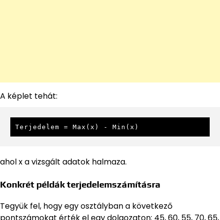
A képlet tehát:
Terjedelem = Max(x) - Min(x)
ahol x a vizsgált adatok halmaza.
Konkrét példák terjedelemszámításra
Tegyük fel, hogy egy osztályban a következő
pontszámokat érték el egy dolgozaton: 45, 60, 55, 70, 65,