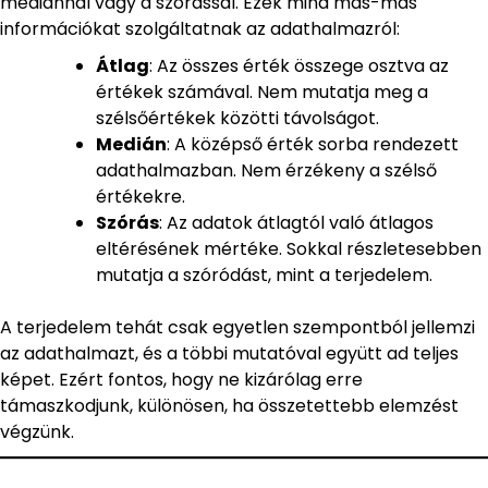
mediánnal vagy a szórással. Ezek mind más-más
információkat szolgáltatnak az adathalmazról:
Átlag
: Az összes érték összege osztva az
értékek számával. Nem mutatja meg a
szélsőértékek közötti távolságot.
Medián
: A középső érték sorba rendezett
adathalmazban. Nem érzékeny a szélső
értékekre.
Szórás
: Az adatok átlagtól való átlagos
eltérésének mértéke. Sokkal részletesebben
mutatja a szóródást, mint a terjedelem.
A terjedelem tehát csak egyetlen szempontból jellemzi
az adathalmazt, és a többi mutatóval együtt ad teljes
képet. Ezért fontos, hogy ne kizárólag erre
támaszkodjunk, különösen, ha összetettebb elemzést
végzünk.