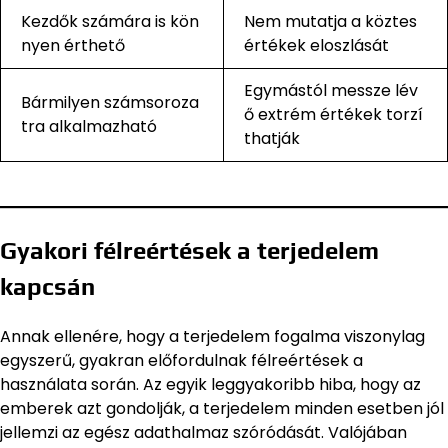
Kezdők számára is kön
Nem mutatja a köztes
nyen érthető
értékek eloszlását
Egymástól messze lév
Bármilyen számsoroza
ő extrém értékek torzí
tra alkalmazható
thatják
Gyakori félreértések a terjedelem
kapcsán
Annak ellenére, hogy a terjedelem fogalma viszonylag
egyszerű, gyakran előfordulnak félreértések a
használata során. Az egyik leggyakoribb hiba, hogy az
emberek azt gondolják, a terjedelem minden esetben jól
jellemzi az egész adathalmaz szóródását. Valójában