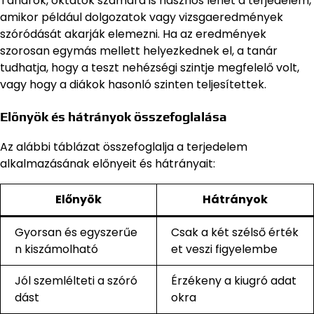
Tanárok, oktatók számára is hasznos lehet a terjedelem,
amikor például dolgozatok vagy vizsgaeredmények
szóródását akarják elemezni. Ha az eredmények
szorosan egymás mellett helyezkednek el, a tanár
tudhatja, hogy a teszt nehézségi szintje megfelelő volt,
vagy hogy a diákok hasonló szinten teljesítettek.
Előnyök és hátrányok összefoglalása
Az alábbi táblázat összefoglalja a terjedelem
alkalmazásának előnyeit és hátrányait:
Előnyök
Hátrányok
Gyorsan és egyszerűe
Csak a két szélső érték
n kiszámolható
et veszi figyelembe
Jól szemlélteti a szóró
Érzékeny a kiugró adat
dást
okra