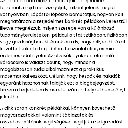
Az alábbiakban először definiáljuk a terjedelem
fogalmát, majd megvizsgáljuk, miként jelenik meg a
köznyelvben. Lépésről lépésre bemutatjuk, hogyan kell
meghatározni a terjedelmet konkrét példákon keresztül,
illetve megnézzük, milyen szerepe van a különböző
tudományterületeken, például a statisztikában, fizikában
vagy gazdaságban. Kitérünk arra is, hogy milyen hibákat
követhetünk el a terjedelem használatakor, és mire
érdemes odafigyelni. Az olvasók gyakran felmerülő
kérdéseire is választ adunk, hogy mindenki
magabiztosan tudja alkalmazni ezt a praktikus
matematikai eszközt. Célunk, hogy kezdők és haladók
egyaránt hasznosnak találják ezt a blogbejegyzést,
hiszen a terjedelem ismerete számos helyzetben előnyt
jelenthet.
A cikk során konkrét példákkal, könnyen követhető
magyarázatokkal, valamint táblázatok és
összehasonlítások segítségével segítjük az eligazodást.