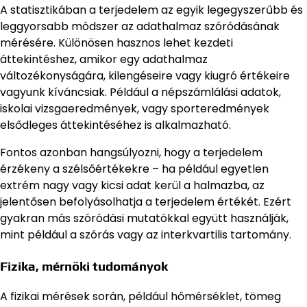
A statisztikában a terjedelem az egyik legegyszerűbb és
leggyorsabb módszer az adathalmaz szóródásának
mérésére. Különösen hasznos lehet kezdeti
áttekintéshez, amikor egy adathalmaz
változékonyságára, kilengéseire vagy kiugró értékeire
vagyunk kíváncsiak. Például a népszámlálási adatok,
iskolai vizsgaeredmények, vagy sporteredmények
elsődleges áttekintéséhez is alkalmazható.
Fontos azonban hangsúlyozni, hogy a terjedelem
érzékeny a szélsőértékekre – ha például egyetlen
extrém nagy vagy kicsi adat kerül a halmazba, az
jelentősen befolyásolhatja a terjedelem értékét. Ezért
gyakran más szóródási mutatókkal együtt használják,
mint például a szórás vagy az interkvartilis tartomány.
Fizika, mérnöki tudományok
A fizikai mérések során, például hőmérséklet, tömeg