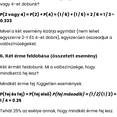
vagy 4-et dobunk?
P(2 vagy 4) = P(2) + P(4) = (1 / 6) + (1 / 6) = 2 / 6 = 1 / 3 ≈
0.333
Mivel a két esemény kizárja egymást (nem lehet
egyszerre 2-t ÉS 4-et dobni), egyszerűen összeadjuk a
valószínűségeket.
6. Két érme feldobása (összetett esemény)
Két érmét feldobunk. Mi a valószínűsége, hogy
mindkettő fej lesz?
Mindkét érme fej: független események.
P(fej és fej) = P(fej első)
P(fej második) = (1 / 2)
(1 / 2) =
1 / 4 = 0.25
Tehát 25% az esélye annak, hogy mindkét érme fej lesz.