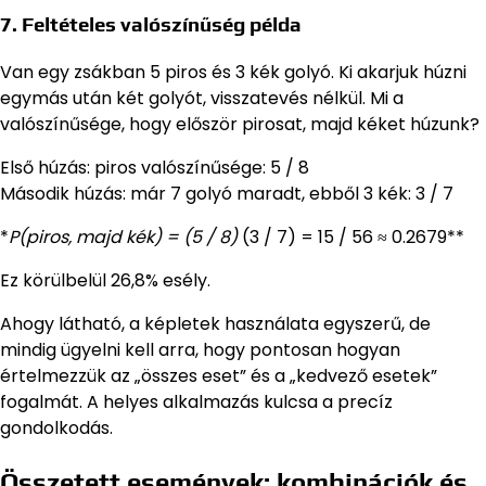
7. Feltételes valószínűség példa
Van egy zsákban 5 piros és 3 kék golyó. Ki akarjuk húzni
egymás után két golyót, visszatevés nélkül. Mi a
valószínűsége, hogy először pirosat, majd kéket húzunk?
Első húzás: piros valószínűsége: 5 / 8
Második húzás: már 7 golyó maradt, ebből 3 kék: 3 / 7
*
P(piros, majd kék) = (5 / 8)
(3 / 7) = 15 / 56 ≈ 0.2679**
Ez körülbelül 26,8% esély.
Ahogy látható, a képletek használata egyszerű, de
mindig ügyelni kell arra, hogy pontosan hogyan
értelmezzük az „összes eset” és a „kedvező esetek”
fogalmát. A helyes alkalmazás kulcsa a precíz
gondolkodás.
Összetett események: kombinációk és