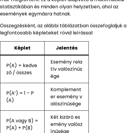
statisztikában és minden olyan helyzetben, ahol az
események egymásra hatnak.
Összegzésként, az alábbi táblázatban összefoglaljuk a
legfontosabb képleteket rövid leírással:
Képlet
Jelentés
Esemény rela
P(A) = kedve
tív valószínűs
ző / összes
ége
Komplement
P(A’) = 1 – P
er esemény v
(A)
alószínűsége
Két kizáró es
P(A vagy B) =
emény valósz
P(A) + P(B)
ínűsége