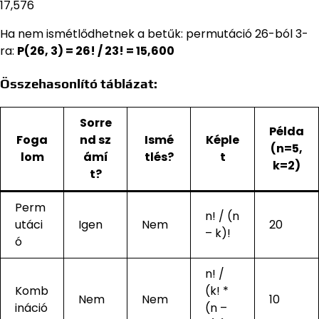
17,576
Ha nem ismétlődhetnek a betűk: permutáció 26-ból 3-
ra:
P(26, 3) = 26! / 23! = 15,600
Összehasonlító táblázat:
Sorre
Példa
Foga
nd sz
Ismé
Képle
(n=5,
lom
ámí
tlés?
t
k=2)
t?
Perm
n! / (n
utáci
Igen
Nem
20
– k)!
ó
n! /
Komb
(k! *
Nem
Nem
10
ináció
(n –