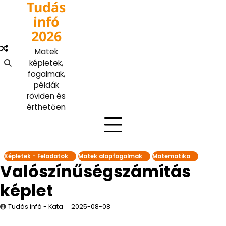
Tudás
Skip
to
infó
content
2026
Matek
képletek,
fogalmak,
példák
röviden és
érthetően
Képletek - Feladatok
Matek alapfogalmak
Matematika
Valószínűségszámítás
képlet
Tudás infó - Kata
2025-08-08