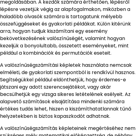
megoldásában. A kezdők számára érthetően, lépésről
lépésre vezetjük végig az alapfogalmakon, miközben a
haladóbb olvasók számára is tartogatunk mélyebb
összefüggéseket és gyakorlati példákat. Külön kitérünk
arra, hogyan tudjuk kiszámítani egy esemény
bekövetkezésének valószínűségét, valamint hogyan
kezeljük a bonyolultabb, összetett eseményeket, mint
például a kombinációk és permutációk eseteit.
A valószínűségszámítási képletek használata nemcsak
elméleti, de gyakorlati szempontból is rendkívül hasznos.
Segítségükkel például eldönthetjük, hogy érdemes-e
játszani egy adott szerencsejátékot, vagy akár
becsülhetjük egy vizsga sikeres letételének esélyeit. Az
alapvető számítások elsajátítása mindenki számára
értékes tudás lehet, hiszen a kiszámíthatatlannak tűnő
helyzetekben is biztos kapaszkodót adhatnak.
A valószínűségszámítás képleteinek megértéséhez nem
szükséges mély matematikai előképzettség, de néhány