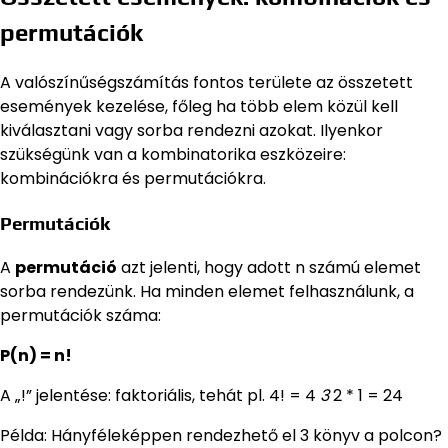
permutációk
A valószínűségszámítás fontos területe az összetett
események kezelése, főleg ha több elem közül kell
kiválasztani vagy sorba rendezni azokat. Ilyenkor
szükségünk van a kombinatorika eszközeire:
kombinációkra és permutációkra.
Permutációk
A
permutáció
azt jelenti, hogy adott n számú elemet
sorba rendezünk. Ha minden elemet felhasználunk, a
permutációk száma:
P(n) = n!
A „!” jelentése: faktoriális, tehát pl. 4! = 4
3
2 * 1 = 24
Példa: Hányféleképpen rendezhető el 3 könyv a polcon?