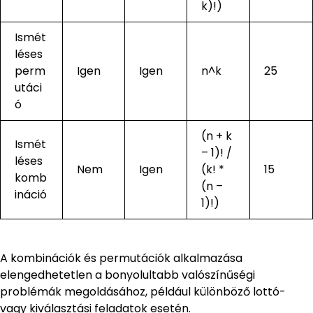
k)!)
Ismét
léses
perm
Igen
Igen
n^k
25
utáci
ó
(n + k
Ismét
– 1)! /
léses
Nem
Igen
(k! *
15
komb
(n –
ináció
1)!)
A kombinációk és permutációk alkalmazása
elengedhetetlen a bonyolultabb valószínűségi
problémák megoldásához, például különböző lottó-
vagy kiválasztási feladatok esetén.