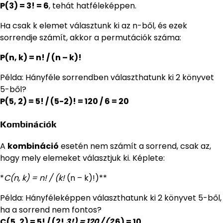
P(3) = 3! = 6
, tehát hatféleképpen.
Ha csak k elemet választunk ki az n-ből, és ezek
sorrendje számít, akkor a permutációk száma:
P(n, k) = n! / (n – k)!
Példa: Hányféle sorrendben választhatunk ki 2 könyvet
5-ből?
P(5, 2) = 5! / (5-2)! = 120 / 6 = 20
Kombinációk
A
kombináció
esetén nem számít a sorrend, csak az,
hogy mely elemeket választjuk ki. Képlete:
*
C(n, k) = n! / (k!
(n – k)!)**
Példa: Hányféleképpen választhatunk ki 2 könyvet 5-ből,
ha a sorrend nem fontos?
C(5, 2) = 5! / (2!
3!) = 120 / (2
6) = 10