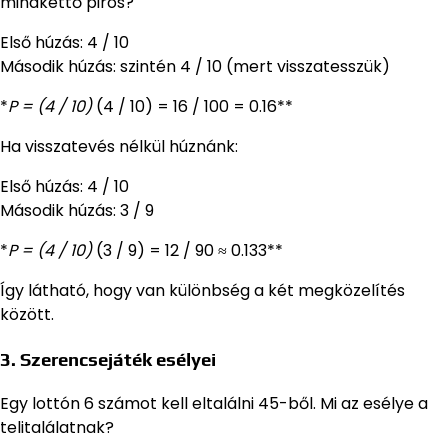
mindkettő piros?
Első húzás: 4 / 10
Második húzás: szintén 4 / 10 (mert visszatesszük)
*
P = (4 / 10)
(4 / 10) = 16 / 100 = 0.16**
Ha visszatevés nélkül húznánk:
Első húzás: 4 / 10
Második húzás: 3 / 9
*
P = (4 / 10)
(3 / 9) = 12 / 90 ≈ 0.133**
Így látható, hogy van különbség a két megközelítés
között.
3. Szerencsejáték esélyei
Egy lottón 6 számot kell eltalálni 45-ből. Mi az esélye a
telitalálatnak?