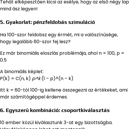
Tehát elképesztően kicsi az esélye, hogy az első négy lap
mind ász legyen!
5. Gyakorlat: pénzfeldobás szimuláció
Ha 100-szor feldobsz egy érmét, mi a valószínűsége,
hogy legalább 60-szor fej lesz?
Ez már binomiális eloszlás problémája, ahol n = 100, p =
0.5
A binomiális képlet:
P(k) = C(n, k)
p^k
(1 – p)^(n – k)
Itt k = 60-tól 100-ig kellene összegezni az értékeket, ami
már számítógéppel érdemes.
6. Egyszerű kombináció: csoportkiválasztás
10 ember közül kiválasztunk 3-at egy bizottságba.