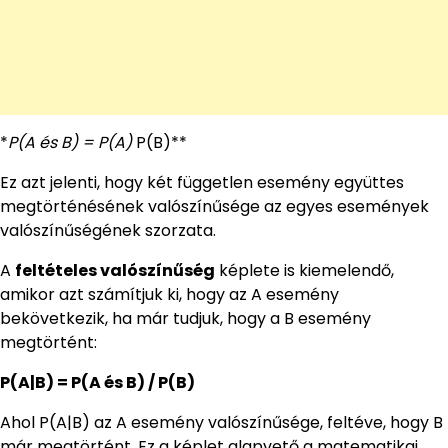
*
P(A és B) = P(A)
P(B)**
Ez azt jelenti, hogy két független esemény együttes
megtörténésének valószínűsége az egyes események
valószínűségének szorzata.
A
feltételes valószínűség
képlete is kiemelendő,
amikor azt számítjuk ki, hogy az A esemény
bekövetkezik, ha már tudjuk, hogy a B esemény
megtörtént:
P(A|B) = P(A és B) / P(B)
Ahol P(A|B) az A esemény valószínűsége, feltéve, hogy B
már megtörtént. Ez a képlet alapvető a matematikai