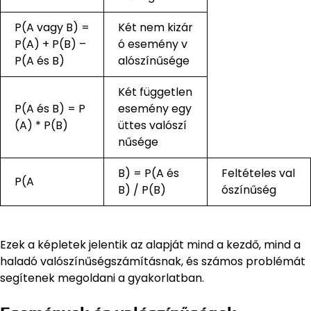
P(A vagy B) =
Két nem kizár
P(A) + P(B) –
ó esemény v
P(A és B)
alószínűsége
Két független
P(A és B) = P
esemény egy
(A) * P(B)
üttes valószí
nűsége
B) = P(A és
Feltételes val
P(A
B) / P(B)
ószínűség
Ezek a képletek jelentik az alapját mind a kezdő, mind a
haladó valószínűségszámításnak, és számos problémát
segítenek megoldani a gyakorlatban.