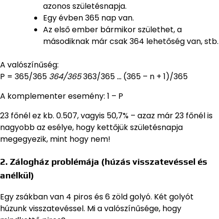
azonos születésnapja.
Egy évben 365 nap van.
Az első ember bármikor születhet, a
másodiknak már csak 364 lehetőség van, stb.
A valószínűség:
P = 365/365
364/365
363/365
…
(365 – n + 1)/365
A komplementer esemény: 1 – P
23 főnél ez kb. 0.507, vagyis 50,7% – azaz már 23 főnél is
nagyobb az esélye, hogy kettőjük születésnapja
megegyezik, mint hogy nem!
2. Zálogház problémája (húzás visszatevéssel és
anélkül)
Egy zsákban van 4 piros és 6 zöld golyó. Két golyót
húzunk visszatevéssel. Mi a valószínűsége, hogy