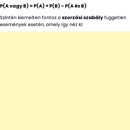
P(A vagy B) = P(A) + P(B) – P(A és B)
Szintén kiemelten fontos a
szorzási szabály
független
események esetén, amely így néz ki: