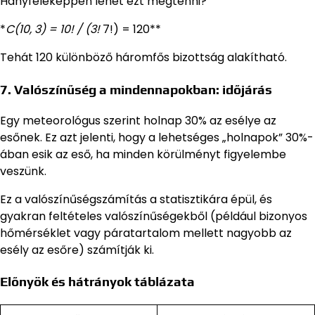
Hányféleképpen lehet ezt megtenni?
*
C(10, 3) = 10! / (3!
7!) = 120**
Tehát 120 különböző háromfős bizottság alakítható.
7. Valószínűség a mindennapokban: időjárás
Egy meteorológus szerint holnap 30% az esélye az
esőnek. Ez azt jelenti, hogy a lehetséges „holnapok” 30%-
ában esik az eső, ha minden körülményt figyelembe
veszünk.
Ez a valószínűségszámítás a statisztikára épül, és
gyakran feltételes valószínűségekből (például bizonyos
hőmérséklet vagy páratartalom mellett nagyobb az
esély az esőre) számítják ki.
Előnyök és hátrányok táblázata