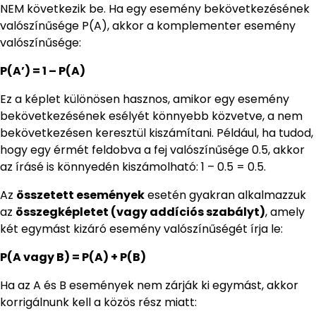
NEM következik be. Ha egy esemény bekövetkezésének
valószínűsége P(A), akkor a komplementer esemény
valószínűsége:
P(A’) = 1 – P(A)
Ez a képlet különösen hasznos, amikor egy esemény
bekövetkezésének esélyét könnyebb közvetve, a nem
bekövetkezésen keresztül kiszámítani. Például, ha tudod,
hogy egy érmét feldobva a fej valószínűsége 0.5, akkor
az írásé is könnyedén kiszámolható: 1 – 0.5 = 0.5.
Az
összetett események
esetén gyakran alkalmazzuk
az
összegképletet (vagy addíciós szabályt)
, amely
két egymást kizáró esemény valószínűségét írja le:
P(A vagy B) = P(A) + P(B)
Ha az A és B események nem zárják ki egymást, akkor
korrigálnunk kell a közös rész miatt: