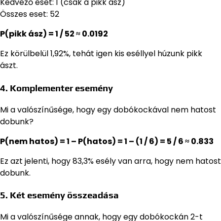
Kedvező eset: 1 (csak a pikk ász)
Összes eset: 52
P(pikk ász) = 1 / 52 ≈ 0.0192
Ez körülbelül 1,92%, tehát igen kis eséllyel húzunk pikk
ászt.
4. Komplementer esemény
Mi a valószínűsége, hogy egy dobókockával nem hatost
dobunk?
P(nem hatos) = 1 – P(hatos) = 1 – (1 / 6) = 5 / 6 ≈ 0.833
Ez azt jelenti, hogy 83,3% esély van arra, hogy nem hatost
dobunk.
5. Két esemény összeadása
Mi a valószínűsége annak, hogy egy dobókockán 2-t