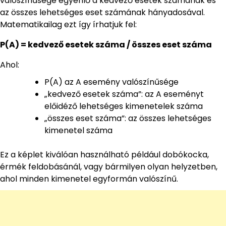
valószínűsége egyenlő a kedvező esetek számának és
az összes lehetséges eset számának hányadosával.
Matematikailag ezt így írhatjuk fel:
P(A) = kedvező esetek száma / összes eset száma
Ahol:
P(A) az A esemény valószínűsége
„kedvező esetek száma”: az A eseményt
előidéző lehetséges kimenetelek száma
„összes eset száma”: az összes lehetséges
kimenetel száma
Ez a képlet kiválóan használható például dobókocka,
érmék feldobásánál, vagy bármilyen olyan helyzetben,
ahol minden kimenetel egyformán valószínű.