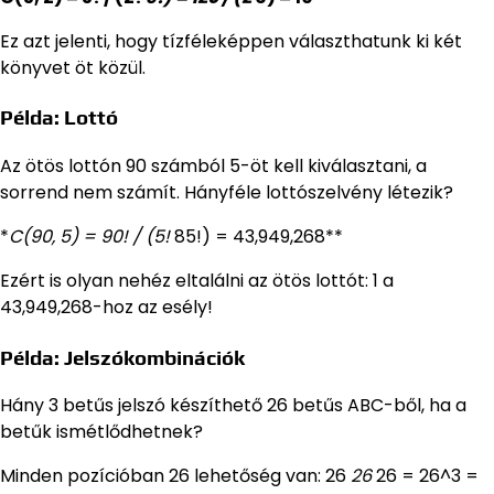
Ez azt jelenti, hogy tízféleképpen választhatunk ki két
könyvet öt közül.
Példa: Lottó
Az ötös lottón 90 számból 5-öt kell kiválasztani, a
sorrend nem számít. Hányféle lottószelvény létezik?
*
C(90, 5) = 90! / (5!
85!) = 43,949,268**
Ezért is olyan nehéz eltalálni az ötös lottót: 1 a
43,949,268-hoz az esély!
Példa: Jelszókombinációk
Hány 3 betűs jelszó készíthető 26 betűs ABC-ből, ha a
betűk ismétlődhetnek?
Minden pozícióban 26 lehetőség van: 26
26
26 = 26^3 =