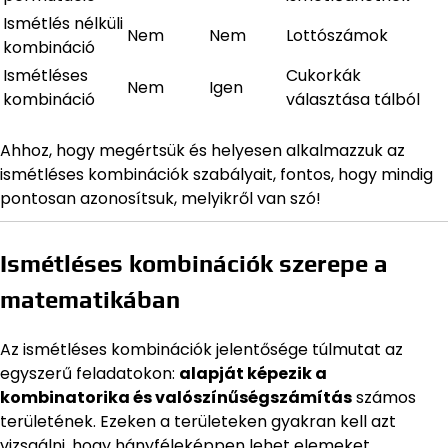
Ismétlés nélküli
Nem
Nem
Lottószámok
kombináció
Ismétléses
Cukorkák
Nem
Igen
kombináció
választása tálból
Ahhoz, hogy megértsük és helyesen alkalmazzuk az
ismétléses kombinációk szabályait, fontos, hogy mindig
pontosan azonosítsuk, melyikről van szó!
Ismétléses kombinációk szerepe a
matematikában
Az ismétléses kombinációk jelentősége túlmutat az
egyszerű feladatokon:
alapját képezik a
kombinatorika és valószínűségszámítás
számos
területének. Ezeken a területeken gyakran kell azt
vizsgálni, hogy hányféleképpen lehet elemeket