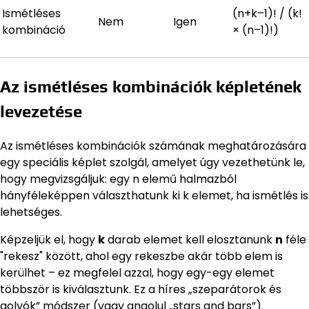
Ismétléses
(n+k–1)! / (k!
Nem
Igen
kombináció
× (n–1)!)
Az ismétléses kombinációk képletének
levezetése
Az ismétléses kombinációk számának meghatározására
egy speciális képlet szolgál, amelyet úgy vezethetünk le,
hogy megvizsgáljuk: egy n elemű halmazból
hányféleképpen választhatunk ki k elemet, ha ismétlés is
lehetséges.
Képzeljük el, hogy
k
darab elemet kell elosztanunk
n
féle
"rekesz" között, ahol egy rekeszbe akár több elem is
kerülhet – ez megfelel azzal, hogy egy-egy elemet
többször is kiválasztunk. Ez a híres „szeparátorok és
golyók” módszer (vagy angolul „stars and bars”).