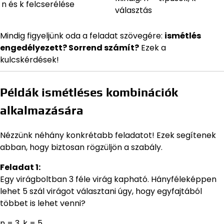
n és k felcserélése
választás
Mindig figyeljünk oda a feladat szövegére:
ismétlés
engedélyezett? Sorrend számít?
Ezek a
kulcskérdések!
Példák ismétléses kombinációk
alkalmazására
Nézzünk néhány konkrétabb feladatot! Ezek segítenek
abban, hogy biztosan rögzüljön a szabály.
Feladat 1:
Egy virágboltban 3 féle virág kapható. Hányféleképpen
lehet 5 szál virágot választani úgy, hogy egyfajtából
többet is lehet venni?
n = 3, k = 5