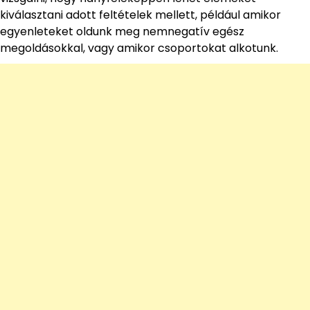
kiválasztani adott feltételek mellett, például amikor
egyenleteket oldunk meg nemnegatív egész
megoldásokkal, vagy amikor csoportokat alkotunk.