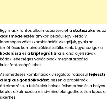
Egy másik fontos alkalmazási terület a
statisztika
és az
adatmodellezés
: amikor például egy kérdőív
lehetséges válaszkombinációit vizsgáljuk, gyakran
ismétléses kombinációkkal találkozunk. Ugyanez igaz a
kódolásra
és a
kriptográfiára
is, ahol a jelszavak,
kódok lehetséges variációinak meghatározása
kulcsfontosságú lehet.
Az ismétléses kombinációk vizsgálata ráadásul
fejleszti
a logikus gondolkodást
, hiszen a problémák
értelmezése, a feltételek helyes felismerése és a helyes
képlet alkalmazása mind-mind elengedhetetlen lépés a
sikerhez.