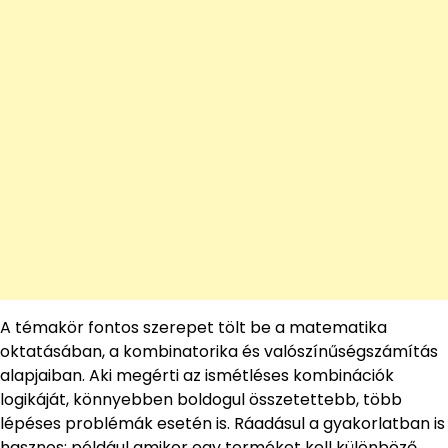
A témakör fontos szerepet tölt be a matematika
oktatásában, a kombinatorika és valószínűségszámítás
alapjaiban. Aki megérti az ismétléses kombinációk
logikáját, könnyebben boldogul összetettebb, több
lépéses problémák esetén is. Ráadásul a gyakorlatban is
hasznos: például amikor egy terméket kell különböző