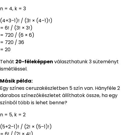
n = 4, k = 3
(4+3–1)! / (3! × (4–1)!)
= 6! / (3! × 3!)
= 720 / (6 × 6)
= 720 / 36
= 20
Tehát
20-féleképpen
választhatunk 3 süteményt
ismétléssel.
Másik példa:
Egy színes ceruzakészletben 5 szín van. Hányféle 2
darabos színezőkészletet állíthatok össze, ha egy
színből több is lehet benne?
n = 5, k = 2
(5+2–1)! / (2! × (5–1)!)
= 6! / (2! × 4!)