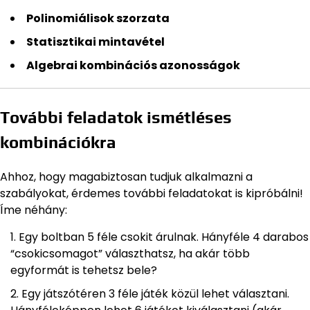
Polinomiálisok szorzata
Statisztikai mintavétel
Algebrai kombinációs azonosságok
További feladatok ismétléses
kombinációkra
Ahhoz, hogy magabiztosan tudjuk alkalmazni a
szabályokat, érdemes további feladatokat is kipróbálni!
Íme néhány:
Egy boltban 5 féle csokit árulnak. Hányféle 4 darabos
“csokicsomagot” választhatsz, ha akár több
egyformát is tehetsz bele?
Egy játszótéren 3 féle játék közül lehet választani.