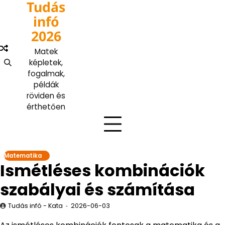
Tudás
Skip
to
infó
content
2026
Matek
képletek,
fogalmak,
példák
röviden és
érthetően
Matematika
Ismétléses kombinációk
szabályai és számítása
Tudás infó - Kata
2026-06-03