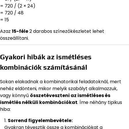
= 720 / (2 × 24)
= 720 / 48
= 15
Azaz
15-féle
2 darabos színezőkészletet lehet
összeállítani.
Gyakori hibák az ismétléses
kombinációk számításánál
Sokan elakadnak a kombinatorikai feladatoknál, mert
nehéz eldönteni, mikor melyik szabályt alkalmazzuk,
vagy könnyű
összetéveszteni az ismétléses és
ismétlés nélküli kombinációkat
. Íme néhány tipikus
hiba:
Sorrend figyelembevétele:
Gyakran tévesztik össze a kombinációkat a