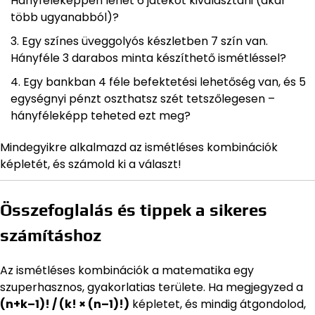
Hányféleképpen lehet 6 játékot kiválasztani (akár
több ugyanabból)?
Egy színes üveggolyós készletben 7 szín van.
Hányféle 3 darabos minta készíthető ismétléssel?
Egy bankban 4 féle befektetési lehetőség van, és 5
egységnyi pénzt oszthatsz szét tetszőlegesen –
hányféleképp teheted ezt meg?
Mindegyikre alkalmazd az ismétléses kombinációk
képletét, és számold ki a választ!
Összefoglalás és tippek a sikeres
számításhoz
Az ismétléses kombinációk a matematika egy
szuperhasznos, gyakorlatias területe. Ha megjegyzed a
(n+k–1)! / (k! × (n–1)!)
képletet, és mindig átgondolod,