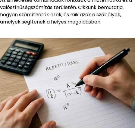
Az ismétléses kombinációk fontosak a matematika és a
valószínűségszámítás területén. Cikkünk bemutatja,
hogyan számíthatók ezek, és mik azok a szabályok,
amelyek segítenek a helyes megoldásban.