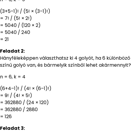
(3+5–1)! / (5! × (3–1)!)
= 7! / (5! × 2!)
= 5040 / (120 × 2)
= 5040 / 240
= 21
Feladat 2:
Hányféleképpen választhatsz ki 4 golyót, ha 6 különböző
színű golyó van, és bármelyik színből lehet akármennyit?
n = 6, k = 4
(6+4–1)! / (4! × (6–1)!)
= 9! / (4! × 5!)
= 362880 / (24 × 120)
= 362880 / 2880
= 126
Feladat 3: