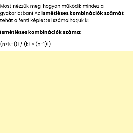
Most nézzük meg, hogyan működik mindez a
gyakorlatban! Az
ismétléses kombinációk számát
tehát a fenti képlettel számolhatjuk ki:
Ismétléses kombinációk száma:
(n+k–1)! / (k! × (n–1)!)