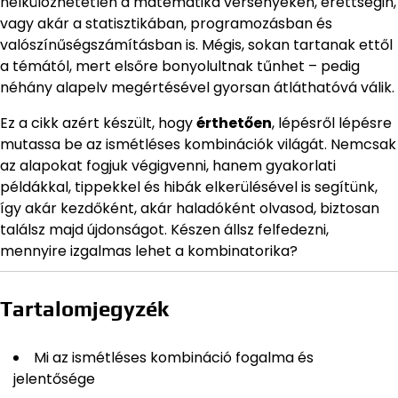
nélkülözhetetlen a matematika versenyeken, érettségin,
vagy akár a statisztikában, programozásban és
valószínűségszámításban is. Mégis, sokan tartanak ettől
a témától, mert elsőre bonyolultnak tűnhet – pedig
néhány alapelv megértésével gyorsan átláthatóvá válik.
Ez a cikk azért készült, hogy
érthetően
, lépésről lépésre
mutassa be az ismétléses kombinációk világát. Nemcsak
az alapokat fogjuk végigvenni, hanem gyakorlati
példákkal, tippekkel és hibák elkerülésével is segítünk,
így akár kezdőként, akár haladóként olvasod, biztosan
találsz majd újdonságot. Készen állsz felfedezni,
mennyire izgalmas lehet a kombinatorika?
Tartalomjegyzék
Mi az ismétléses kombináció fogalma és
jelentősége