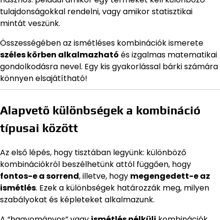
tulajdonságokkal rendelni, vagy amikor statisztikai
mintát veszünk.
Összességében az ismétléses kombinációk ismerete
széles körben alkalmazható
és izgalmas matematikai
gondolkodásra nevel. Egy kis gyakorlással bárki számára
könnyen elsajátítható!
Alapvető különbségek a kombináció
típusai között
Az első lépés, hogy tisztában legyünk: különböző
kombinációkról beszélhetünk attól függően, hogy
fontos-e a sorrend
, illetve, hogy
megengedett-e az
ismétlés
. Ezek a különbségek határozzák meg, milyen
szabályokat és képleteket alkalmazunk.
A “hagyományos” vagy
ismétlés nélküli
kombinációk