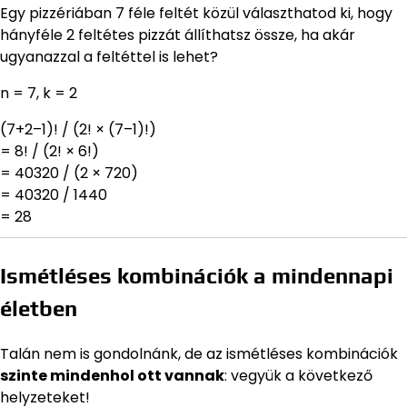
Egy pizzériában 7 féle feltét közül választhatod ki, hogy
hányféle 2 feltétes pizzát állíthatsz össze, ha akár
ugyanazzal a feltéttel is lehet?
n = 7, k = 2
(7+2–1)! / (2! × (7–1)!)
= 8! / (2! × 6!)
= 40320 / (2 × 720)
= 40320 / 1440
= 28
Ismétléses kombinációk a mindennapi
életben
Talán nem is gondolnánk, de az ismétléses kombinációk
szinte mindenhol ott vannak
: vegyük a következő
helyzeteket!