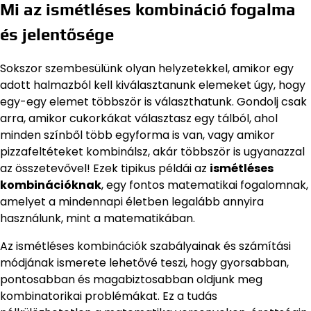
Mi az ismétléses kombináció fogalma
és jelentősége
Sokszor szembesülünk olyan helyzetekkel, amikor egy
adott halmazból kell kiválasztanunk elemeket úgy, hogy
egy-egy elemet többször is választhatunk. Gondolj csak
arra, amikor cukorkákat választasz egy tálból, ahol
minden színből több egyforma is van, vagy amikor
pizzafeltéteket kombinálsz, akár többször is ugyanazzal
az összetevővel! Ezek tipikus példái az
ismétléses
kombinációknak
, egy fontos matematikai fogalomnak,
amelyet a mindennapi életben legalább annyira
használunk, mint a matematikában.
Az ismétléses kombinációk szabályainak és számítási
módjának ismerete lehetővé teszi, hogy gyorsabban,
pontosabban és magabiztosabban oldjunk meg
kombinatorikai problémákat. Ez a tudás