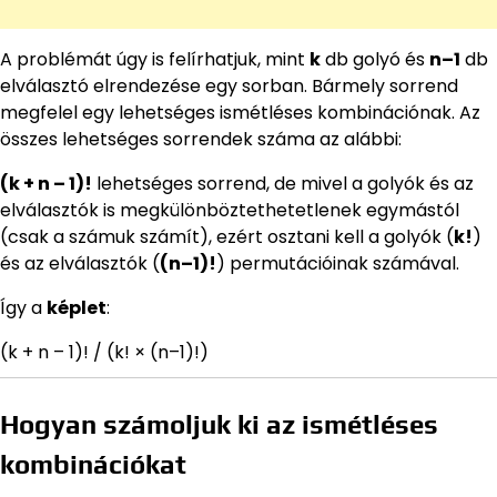
A problémát úgy is felírhatjuk, mint
k
db golyó és
n–1
db
elválasztó elrendezése egy sorban. Bármely sorrend
megfelel egy lehetséges ismétléses kombinációnak. Az
összes lehetséges sorrendek száma az alábbi:
(k + n – 1)!
lehetséges sorrend, de mivel a golyók és az
elválasztók is megkülönböztethetetlenek egymástól
(csak a számuk számít), ezért osztani kell a golyók (
k!
)
és az elválasztók (
(n–1)!
) permutációinak számával.
Így a
képlet
:
(k + n – 1)! / (k! × (n–1)!)
Hogyan számoljuk ki az ismétléses
kombinációkat