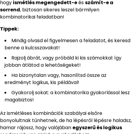
hogy
ismétlés megengedett-e
és
számít-e a
sorrend
, biztosan sikeres leszel bármilyen
kombinatorikai feladatban!
Tippek:
Mindig olvasd el figyelmesen a feladatot, és keresd
benne a kulcsszavakat!
Rajzolj ábrát, vagy próbáld ki kis számokkal: így
jobban átlátod a lehetőségeket!
Ha bizonytalan vagy, hasonlítsd össze az
eredményt logikus, kis példával!
Gyakorolj sokat: a kombinatorika gyakorlással lesz
magabiztos!
Az ismétléses kombinációk szabályai elsőre
bonyolultnak tűnhetnek, de ha lépésről lépésre haladsz,
hamar rájössz, hogy valójában
egyszerű és logikus