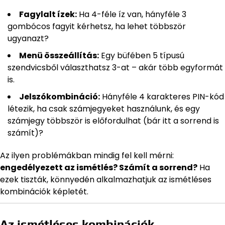
Fagylalt ízek:
Ha 4-féle íz van, hányféle 3
gombócos fagyit kérhetsz, ha lehet többször
ugyanazt?
Menü összeállítás:
Egy büfében 5 típusú
szendvicsből választhatsz 3-at – akár több egyformát
is.
Jelszókombináció:
Hányféle 4 karakteres PIN-kód
létezik, ha csak számjegyeket használunk, és egy
számjegy többször is előfordulhat (bár itt a sorrend is
számít)?
Az ilyen problémákban mindig fel kell mérni:
engedélyezett az ismétlés? Számít a sorrend?
Ha
ezek tiszták, könnyedén alkalmazhatjuk az ismétléses
kombinációk képletét.
Az ismétléses kombinációk