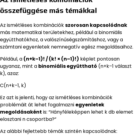
összefüggése más témákkal
Az ismétléses kombinációk
szorosan kapcsolódnak
más matematikai területekhez, például a binomiális
együtthatókhoz, a valószínűségszámításhoz, vagy a
számtani egyenletek nemnegatív egész megoldásaihoz.
Például, a
(n+k–1)! / (k! × (n–1)!)
képlet pontosan
ugyanaz, mint a
binomiális együttható
(n+k–1 választ
k), azaz:
C(n+k–1, k)
Ez azt is jelenti, hogy az ismétléses kombinációk
problémáit át lehet fogalmazni
egyenletek
megoldásaként
is: “Hányféleképpen lehet k db elemet
elosztani n csoportba?”
Az alábbi fejlettebb témák szintén kapcsolódnak: