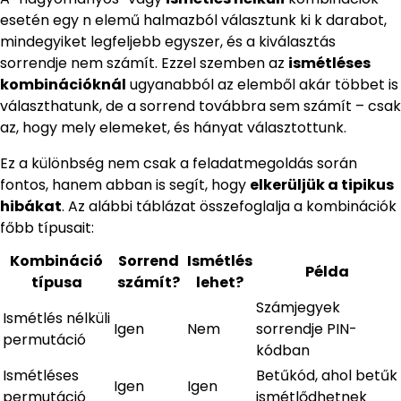
esetén egy n elemű halmazból választunk ki k darabot,
mindegyiket legfeljebb egyszer, és a kiválasztás
sorrendje nem számít. Ezzel szemben az
ismétléses
kombinációknál
ugyanabból az elemből akár többet is
választhatunk, de a sorrend továbbra sem számít – csak
az, hogy mely elemeket, és hányat választottunk.
Ez a különbség nem csak a feladatmegoldás során
fontos, hanem abban is segít, hogy
elkerüljük a tipikus
hibákat
. Az alábbi táblázat összefoglalja a kombinációk
főbb típusait:
Kombináció
Sorrend
Ismétlés
Példa
típusa
számít?
lehet?
Számjegyek
Ismétlés nélküli
Igen
Nem
sorrendje PIN-
permutáció
kódban
Ismétléses
Betűkód, ahol betűk
Igen
Igen
permutáció
ismétlődhetnek