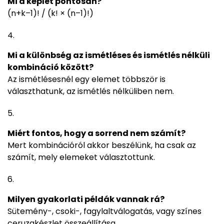
Mi a képlet pontosan?
(n+k–1)! / (k! × (n–1)!)
Mi a különbség az ismétléses és ismétlés nélküli
kombináció között?
Az ismétlésesnél egy elemet többször is
választhatunk, az ismétlés nélküliben nem.
Miért fontos, hogy a sorrend nem számít?
Mert kombinációról akkor beszélünk, ha csak az
számít, mely elemeket választottunk.
Milyen gyakorlati példák vannak rá?
Sütemény-, csoki-, fagylaltválogatás, vagy színes
ceruzakészlet összeállítása.