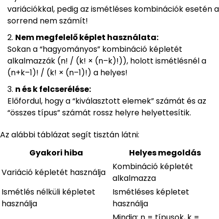
variációkkal, pedig az ismétléses kombinációk esetén a
sorrend nem számít!
Nem megfelelő képlet használata:
Sokan a “hagyományos” kombináció képletét
alkalmazzák (n! / (k! × (n–k)!)), holott ismétlésnél a
(n+k–1)! / (k! × (n–1)!) a helyes!
n és k felcserélése:
Előfordul, hogy a “kiválasztott elemek” számát és az
“összes típus” számát rossz helyre helyettesítik.
Az alábbi táblázat segít tisztán látni:
Gyakori hiba
Helyes megoldás
Kombináció képletét
Variáció képletét használja
alkalmazza
Ismétlés nélküli képletet
Ismétléses képletet
használja
használja
Mindig: n = típusok, k =