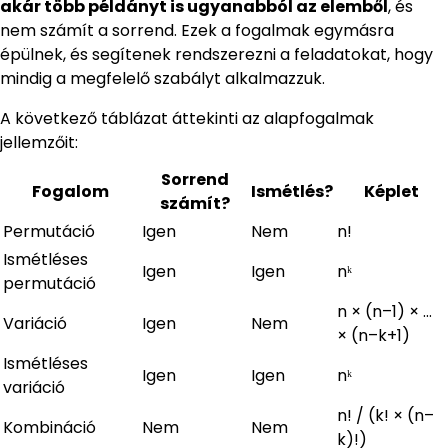
akár több példányt is ugyanabból az elemből
, és
nem számít a sorrend. Ezek a fogalmak egymásra
épülnek, és segítenek rendszerezni a feladatokat, hogy
mindig a megfelelő szabályt alkalmazzuk.
A következő táblázat áttekinti az alapfogalmak
jellemzőit:
Sorrend
Fogalom
Ismétlés?
Képlet
számít?
Permutáció
Igen
Nem
n!
Ismétléses
Igen
Igen
nᵏ
permutáció
n × (n–1) × …
Variáció
Igen
Nem
× (n–k+1)
Ismétléses
Igen
Igen
nᵏ
variáció
n! / (k! × (n–
Kombináció
Nem
Nem
k)!)