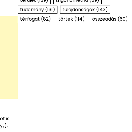
terület
(139)
trigonometria
(59)
tudomány
(131)
tulajdonságok
(143)
térfogat
(82)
törtek
(114)
összeadás
(60)
t is
y₂),