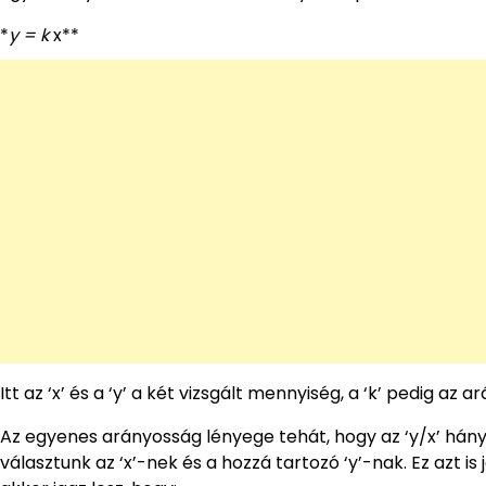
*
y = k
x**
Itt az ‘x’ és a ‘y’ a két vizsgált mennyiség, a ‘k’ pedig az
Az egyenes arányosság lényege tehát, hogy az ‘y/x’ hány
választunk az ‘x’-nek és a hozzá tartozó ‘y’-nak. Ez azt is j