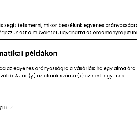
is segít felismerni, mikor beszélünk egyenes arányosságró
égezzük ezt a műveletet, ugyanarra az eredményre jutun
matikai példákon
a az egyenes arányosságra a vásárlás: ha egy alma ára 1
tovább. Az ár (y) az almák száma (x) szerinti egyenes
 150: