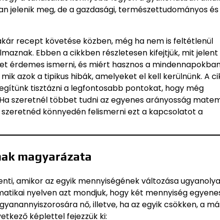
n jelenik meg, de a gazdasági, természettudományos és
akár recept követése közben, még ha nem is feltétlenül
aznak. Ebben a cikkben részletesen kifejtjük, mit jelent
t érdemes ismerni, és miért hasznos a mindennapokban 
mik azok a tipikus hibák, amelyeket el kell kerülnünk. A ci
egítünk tisztázni a legfontosabb pontokat, hogy még
 Ha szeretnél többet tudni az egyenes arányosság matem
 szeretnéd könnyedén felismerni ezt a kapcsolatot a
mak magyarázata
enti, amikor az egyik mennyiségének változása ugyanoly
matikai nyelven azt mondjuk, hogy két mennyiség egyene
gyanannyiszorosára nő, illetve, ha az egyik csökken, a más
tkező képlettel fejezzük ki: