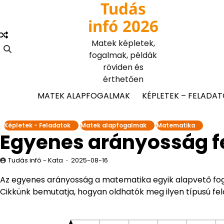
Tudás
Skip
to
infó 2026
content
Matek képletek,
fogalmak, példák
röviden és
érthetően
MATEK ALAPFOGALMAK
KÉPLETEK – FELADA
Képletek - Feladatok
Matek alapfogalmak
Matematika
Egyenes arányosság 
Tudás infó - Kata
2025-08-16
Az egyenes arányosság a matematika egyik alapvető fog
Cikkünk bemutatja, hogyan oldhatók meg ilyen típusú fel