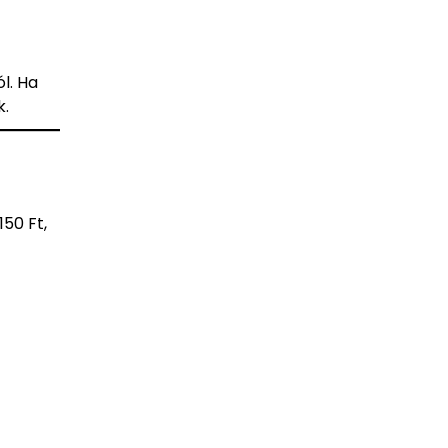
l. Ha
k.
50 Ft,