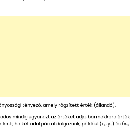
 arányossági tényező, amely rögzített érték (állandó).
ados mindig ugyanazt az értéket adja, bármekkora értéke
elenti, ha két adatpárral dolgozunk, például (x₁, y₁) és (x₂, 