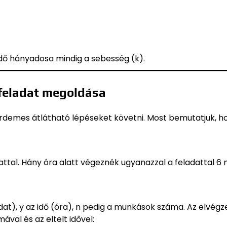
s idő hányadosa mindig a sebesség (k).
 feladat megoldása
demes átlátható lépéseket követni. Most bemutatjuk, h
attal. Hány óra alatt végeznék ugyanazzal a feladattal 6
at), y az idő (óra), n pedig a munkások száma. Az elvégz
al és az eltelt idővel: