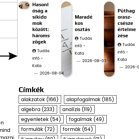
Hasonl
óság a
Püthag
síkido
Maradé
orasz-
mok
kos
csésze
között:
osztás
értelme
hároms
zése
Tudás
zögek
Tudás
infó -
Tudás
infó -
Kata
infó -
Kata
2026-08-03
Kata
2026-
2026-08-04
Címkék
alakzatok
(166)
alapfogalmak
(185)
algebra
(233)
analízis
(119)
egyenletek
(54)
fogalmak
(49)
en
formulák
(72)
formák
(64)
 mind
mazni.