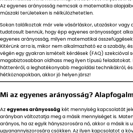
Az egyenes arányosság nemcsak a matematika alapjaiba
műszaki területeken is nélkülözhetetlen.
Sokan találkoztak már vele vásárláskor, utazáskor vagy 
tudatosult bennük, hogy épp egyenes arányosságot alkalm
egyenes arányosság, milyen matematikai összefüggéseke
Kitérünk arra is, mikor nem alkalmazható ez a szabály, és 
végén egy gyakran ismételt kérdések (FAQ) szekcióval s
magabiztosabban oldhass meg ilyen típusú feladatokat.
hátteréről, a leghatékonyabb megoldási technikákról, és
hétköznapokban, akkor jó helyen jársz!
Mi az egyenes arányosság? Alapfogal
Az
egyenes arányosság
két mennyiség kapcsolatát jel
arányban változtatja meg a másik mennyiséget is. Mate
arányos, ha az egyik hányszorosára nő, akkor a másik is u
ugyanannyiszorosára csökken. Az ilyen kapcsolatot a köve