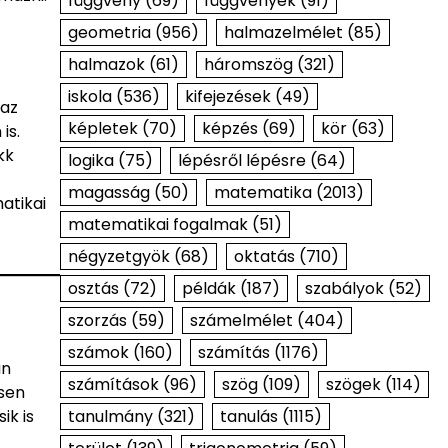
függvény
(69)
függvények
(91)
geometria
(956)
halmazelmélet
(85)
halmazok
(61)
háromszög
(321)
iskola
(536)
kifejezések
(49)
 az
képletek
(70)
képzés
(69)
kör
(63)
is.
kk
logika
(75)
lépésről lépésre
(64)
magasság
(50)
matematika
(2013)
atikai
matematikai fogalmak
(51)
négyzetgyök
(68)
oktatás
(710)
osztás
(72)
példák
(187)
szabályok
(52)
szorzás
(59)
számelmélet
(404)
számok
(160)
számítás
(1176)
an
számítások
(96)
szög
(109)
szögek
(114)
sen
ik is
tanulmány
(321)
tanulás
(1115)