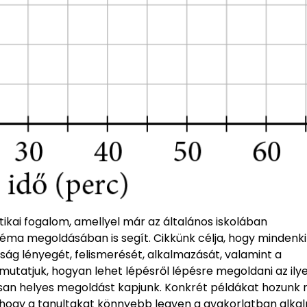
kai fogalom, amellyel már az általános iskolában
éma megoldásában is segít. Cikkünk célja, hogy mindenki
 lényegét, felismerését, alkalmazását, valamint a
utatjuk, hogyan lehet lépésről lépésre megoldani az ily
iztosan helyes megoldást kapjunk. Konkrét példákat hozunk
 hogy a tanultakat könnyebb legyen a gyakorlatban alkal