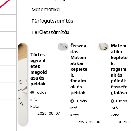
Matematika
Térfogatszámítás
Területszámítás
Összea
Matem
dás:
atikai
Törtes
Matem
képlete
egyenl
atikai
k,
etek
képlete
fogalm
megold
k,
ak és
ása és
fogalm
példák
példák
ak és
összefo
Tudás
példák
glalása
infó -
Tudás
Tudás
Kata
infó -
infó -
2026-08-07
Kata
Kata
2026-08-06
2026-