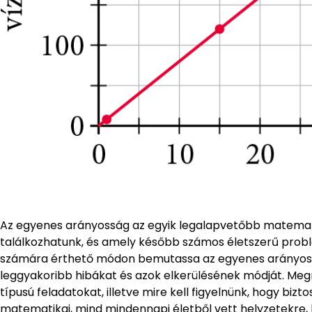
Az egyenes arányosság az egyik legalapvetőbb matemati
találkozhatunk, és amely később számos életszerű probl
számára érthető módon bemutassa az egyenes arányosság
leggyakoribb hibákat és azok elkerülésének módját. Megm
típusú feladatokat, illetve mire kell figyelnünk, hogy b
matematikai, mind mindennapi életből vett helyzetekre,