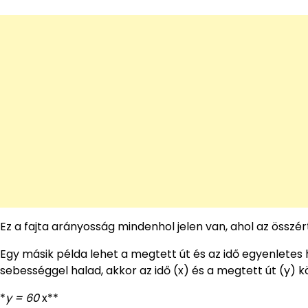
Ez a fajta arányosság mindenhol jelen van, ahol az összé
Egy másik példa lehet a megtett út és az idő egyenletes 
sebességgel halad, akkor az idő (x) és a megtett út (y) 
*
y = 60
x**