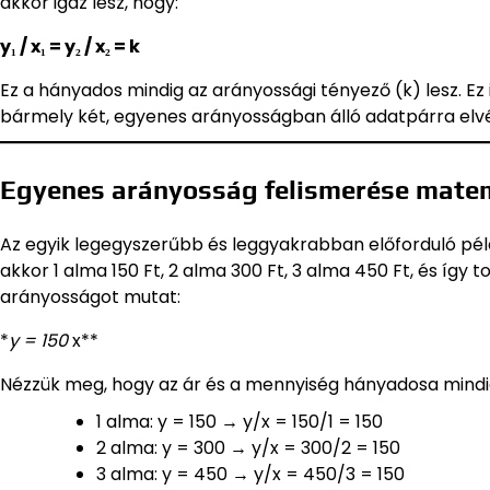
akkor igaz lesz, hogy:
y₁ / x₁ = y₂ / x₂ = k
Ez a hányados mindig az arányossági tényező (k) lesz. Ez 
bármely két, egyenes arányosságban álló adatpárra elv
Egyenes arányosság felismerése mate
Az egyik legegyszerűbb és leggyakrabban előforduló péld
akkor 1 alma 150 Ft, 2 alma 300 Ft, 3 alma 450 Ft, és így 
arányosságot mutat:
*
y = 150
x**
Nézzük meg, hogy az ár és a mennyiség hányadosa mindig
1 alma: y = 150 → y/x = 150/1 = 150
2 alma: y = 300 → y/x = 300/2 = 150
3 alma: y = 450 → y/x = 450/3 = 150