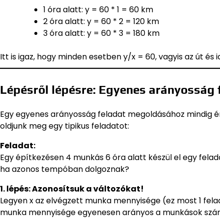
1 óra alatt: y = 60 * 1 = 60 km
2 óra alatt: y = 60 * 2 = 120 km
3 óra alatt: y = 60 * 3 = 180 km
Itt is igaz, hogy minden esetben y/x = 60, vagyis az út é
Lépésről lépésre: Egyenes arányosság
Egy egyenes arányosság feladat megoldásához mindig ér
oldjunk meg egy tipikus feladatot:
Feladat:
Egy építkezésen 4 munkás 6 óra alatt készül el egy felad
ha azonos tempóban dolgoznak?
1. lépés: Azonosítsuk a változókat!
Legyen x az elvégzett munka mennyisége (ez most 1 felad
munka mennyisége egyenesen arányos a munkások számáv