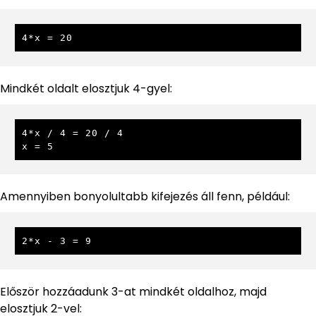
4*x = 20
Mindkét oldalt elosztjuk 4-gyel:
4*x / 4 = 20 / 4

x = 5
Amennyiben bonyolultabb kifejezés áll fenn, például:
2*x - 3 = 9
Először hozzáadunk 3-at mindkét oldalhoz, majd
elosztjuk 2-vel: