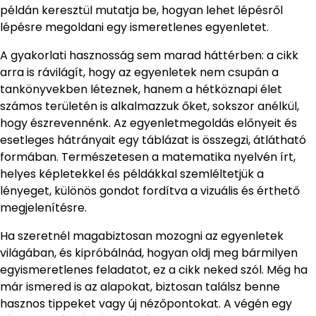
példán keresztül mutatja be, hogyan lehet lépésről
lépésre megoldani egy ismeretlenes egyenletet.
A gyakorlati hasznosság sem marad háttérben: a cikk
arra is rávilágít, hogy az egyenletek nem csupán a
tankönyvekben léteznek, hanem a hétköznapi élet
számos területén is alkalmazzuk őket, sokszor anélkül,
hogy észrevennénk. Az egyenletmegoldás előnyeit és
esetleges hátrányait egy táblázat is összegzi, átlátható
formában. Természetesen a matematika nyelvén írt,
helyes képletekkel és példákkal szemléltetjük a
lényeget, különös gondot fordítva a vizuális és érthető
megjelenítésre.
Ha szeretnél magabiztosan mozogni az egyenletek
világában, és kipróbálnád, hogyan oldj meg bármilyen
egyismeretlenes feladatot, ez a cikk neked szól. Még ha
már ismered is az alapokat, biztosan találsz benne
hasznos tippeket vagy új nézőpontokat. A végén egy