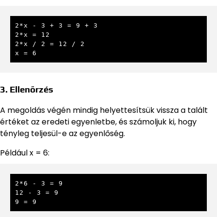
2*x - 3 + 3 = 9 + 3

2*x = 12

2*x / 2 = 12 / 2

x = 6
3. Ellenőrzés
A megoldás végén mindig helyettesítsük vissza a talált
értéket az eredeti egyenletbe, és számoljuk ki, hogy
tényleg teljesül-e az egyenlőség.
Például x = 6:
2*6 - 3 = 9

12 - 3 = 9

9 = 9