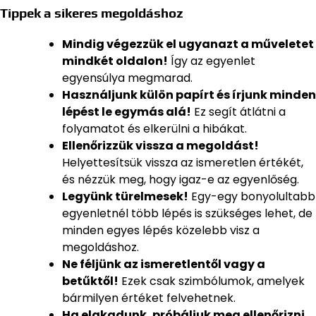
Tippek a sikeres megoldáshoz
Mindig végezzük el ugyanazt a műveletet
mindkét oldalon!
Így az egyenlet
egyensúlya megmarad.
Használjunk külön papírt és írjunk minden
lépést le egymás alá!
Ez segít átlátni a
folyamatot és elkerülni a hibákat.
Ellenőrizzük vissza a megoldást!
Helyettesítsük vissza az ismeretlen értékét,
és nézzük meg, hogy igaz-e az egyenlőség.
Legyünk türelmesek!
Egy-egy bonyolultabb
egyenletnél több lépés is szükséges lehet, de
minden egyes lépés közelebb visz a
megoldáshoz.
Ne féljünk az ismeretlentől vagy a
betűktől!
Ezek csak szimbólumok, amelyek
bármilyen értéket felvehetnek.
Ha elakadunk, próbáljuk meg ellenőrizni