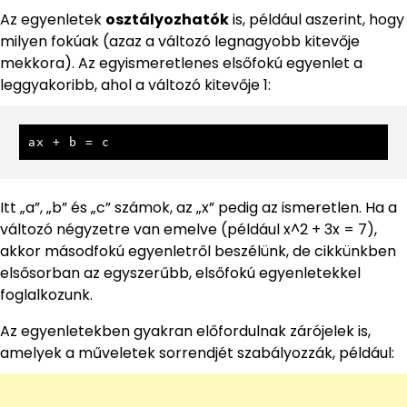
Az egyenletek
osztályozhatók
is, például aszerint, hogy
milyen fokúak (azaz a változó legnagyobb kitevője
mekkora). Az egyismeretlenes elsőfokú egyenlet a
leggyakoribb, ahol a változó kitevője 1:
ax + b = c
Itt „a”, „b” és „c” számok, az „x” pedig az ismeretlen. Ha a
változó négyzetre van emelve (például x^2 + 3x = 7),
akkor másodfokú egyenletről beszélünk, de cikkünkben
elsősorban az egyszerűbb, elsőfokú egyenletekkel
foglalkozunk.
Az egyenletekben gyakran előfordulnak zárójelek is,
amelyek a műveletek sorrendjét szabályozzák, például: