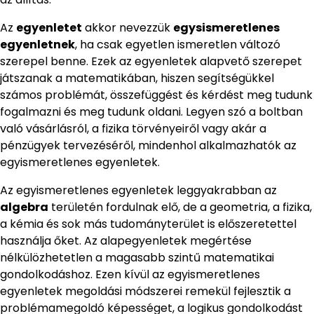
Az
egyenletet
akkor nevezzük
egysismeretlenes
egyenletnek
, ha csak egyetlen ismeretlen változó
szerepel benne. Ezek az egyenletek alapvető szerepet
játszanak a matematikában, hiszen segítségükkel
számos problémát, összefüggést és kérdést meg tudunk
fogalmazni és meg tudunk oldani. Legyen szó a boltban
való vásárlásról, a fizika törvényeiről vagy akár a
pénzügyek tervezéséről, mindenhol alkalmazhatók az
egyismeretlenes egyenletek.
Az egyismeretlenes egyenletek leggyakrabban az
algebra
területén fordulnak elő, de a geometria, a fizika,
a kémia és sok más tudományterület is előszeretettel
használja őket. Az alapegyenletek megértése
nélkülözhetetlen a magasabb szintű matematikai
gondolkodáshoz. Ezen kívül az egyismeretlenes
egyenletek megoldási módszerei remekül fejlesztik a
problémamegoldó képességet, a logikus gondolkodást