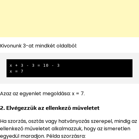
Kivonunk 3-at mindkét oldalból:
x + 3 - 3 = 10 - 3

x = 7
Azaz az egyenlet megoldása: x = 7.
2. Elvégezzük az ellenkező műveletet
Ha szorzás, osztás vagy hatványozás szerepel, mindig az
ellenkező műveletet alkalmazzuk, hogy az ismeretlen
egyedül maradjon. Példa szorzásra: