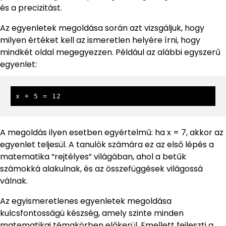
és a precizitást.
Az egyenletek megoldása során azt vizsgáljuk, hogy
milyen értéket kell az ismeretlen helyére írni, hogy
mindkét oldal megegyezzen. Például az alábbi egyszerű
egyenlet:
x + 5 = 12
A megoldás ilyen esetben egyértelmű: ha x = 7, akkor az
egyenlet teljesül. A tanulók számára ez az első lépés a
matematika “rejtélyes” világában, ahol a betűk
számokká alakulnak, és az összefüggések világossá
válnak.
Az egyismeretlenes egyenletek megoldása
kulcsfontosságú készség, amely szinte minden
matematikai témakörben előkerül. Emellett fejleszti a