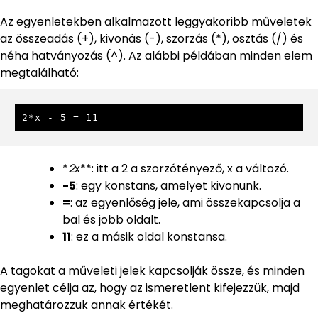
Az egyenletekben alkalmazott leggyakoribb műveletek
az összeadás (+), kivonás (-), szorzás (*), osztás (/) és
néha hatványozás (^). Az alábbi példában minden elem
megtalálható:
2*x - 5 = 11
*
2
x**: itt a 2 a szorzótényező, x a változó.
-5
: egy konstans, amelyet kivonunk.
=
: az egyenlőség jele, ami összekapcsolja a
bal és jobb oldalt.
11
: ez a másik oldal konstansa.
A tagokat a műveleti jelek kapcsolják össze, és minden
egyenlet célja az, hogy az ismeretlent kifejezzük, majd
meghatározzuk annak értékét.