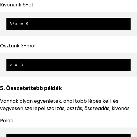
Kivonunk 6-ot:
3*x = 9
Osztunk 3-mal:
x = 3
5. Összetettebb példák
Vannak olyan egyenletek, ahol több lépés kell, és
vegyesen szerepel szorzás, osztás, összeadás, kivonás.
Példa: