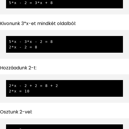
5*x - 2 = 3*x + 8
Kivonunk 3*x-et mindkét oldalból:
5*x - 3*x - 2 = 8

2*x - 2 = 8
Hozzáadunk 2-t:
2*x - 2 + 2 = 8 + 2

2*x = 10
Osztunk 2-vel: