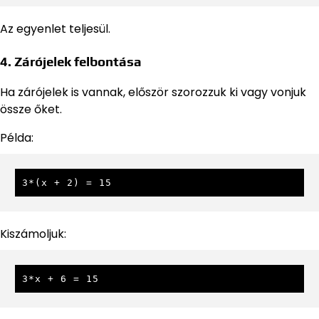
Az egyenlet teljesül.
4. Zárójelek felbontása
Ha zárójelek is vannak, először szorozzuk ki vagy vonjuk
össze őket.
Példa:
3*(x + 2) = 15
Kiszámoljuk:
3*x + 6 = 15