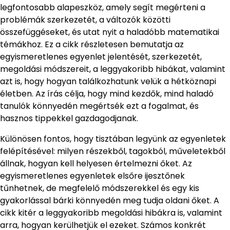
legfontosabb alapeszköz, amely segít megérteni a
problémák szerkezetét, a változók közötti
összefüggéseket, és utat nyit a haladóbb matematikai
témákhoz. Ez a cikk részletesen bemutatja az
egyismeretlenes egyenlet jelentését, szerkezetét,
megoldási módszereit, a leggyakoribb hibákat, valamint
azt is, hogy hogyan találkozhatunk velük a hétköznapi
életben. Az írás célja, hogy mind kezdők, mind haladó
tanulók könnyedén megértsék ezt a fogalmat, és
hasznos tippekkel gazdagodjanak.
Különösen fontos, hogy tisztában legyünk az egyenletek
felépítésével: milyen részekből, tagokból, műveletekből
állnak, hogyan kell helyesen értelmezni őket. Az
egyismeretlenes egyenletek elsőre ijesztőnek
tűnhetnek, de megfelelő módszerekkel és egy kis
gyakorlással bárki könnyedén meg tudja oldani őket. A
cikk kitér a leggyakoribb megoldási hibákra is, valamint
arra, hogyan kerülhetjük el ezeket. Számos konkrét