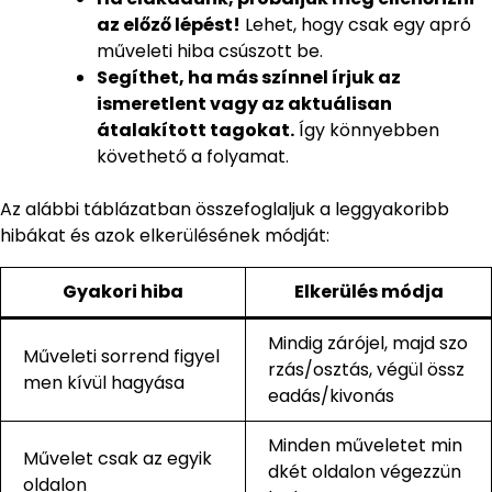
az előző lépést!
Lehet, hogy csak egy apró
műveleti hiba csúszott be.
Segíthet, ha más színnel írjuk az
ismeretlent vagy az aktuálisan
átalakított tagokat.
Így könnyebben
követhető a folyamat.
Az alábbi táblázatban összefoglaljuk a leggyakoribb
hibákat és azok elkerülésének módját:
Gyakori hiba
Elkerülés módja
Mindig zárójel, majd szo
Műveleti sorrend figyel
rzás/osztás, végül össz
men kívül hagyása
eadás/kivonás
Minden műveletet min
Művelet csak az egyik
dkét oldalon végezzün
oldalon