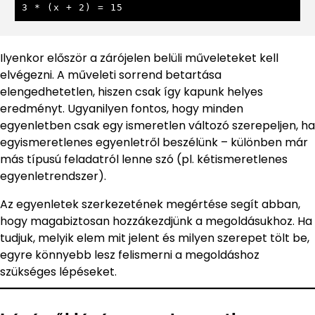
3 * (x + 2) = 15
Ilyenkor először a zárójelen belüli műveleteket kell
elvégezni. A műveleti sorrend betartása
elengedhetetlen, hiszen csak így kapunk helyes
eredményt. Ugyanilyen fontos, hogy minden
egyenletben csak egy ismeretlen változó szerepeljen, ha
egyismeretlenes egyenletről beszélünk – különben már
más típusú feladatról lenne szó (pl. kétismeretlenes
egyenletrendszer).
Az egyenletek szerkezetének megértése segít abban,
hogy magabiztosan hozzákezdjünk a megoldásukhoz. Ha
tudjuk, melyik elem mit jelent és milyen szerepet tölt be,
egyre könnyebb lesz felismerni a megoldáshoz
szükséges lépéseket.