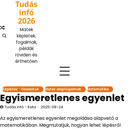
Tudás
Skip
to
infó
content
2026
Matek
képletek,
fogalmak,
példák
röviden és
érthetően
Képletek - Feladatok
Matek alapfogalmak
Matematika
Egyismeretlenes egyenlet
Tudás infó - Kata
2025-08-24
Az egyismeretlenes egyenlet megoldása alapvető a
matematikában. Megmutatjuk, hogyan lehet lépésről