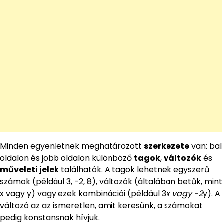
Minden egyenletnek meghatározott
szerkezete
van: bal
oldalon és jobb oldalon különböző
tagok
,
változók
és
műveleti jelek
találhatók. A tagok lehetnek egyszerű
számok (például 3, -2, 8), változók (általában betűk, mint
x vagy y) vagy ezek kombinációi (például 3
x vagy -2
y). A
változó az az ismeretlen, amit keresünk, a számokat
pedig konstansnak hívjuk.