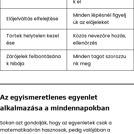
k el
Minden lépésnél figyelj
Előjelváltás elfelejtése
ük az előjeleket
Törtek helytelen kezel
Közös nevezőre hozás,
ése
ellenőrzés
Zárójelek felbontásána
Minden tagot szorozzu
k hibája
nk meg
Az egyismeretlenes egyenlet
alkalmazása a mindennapokban
Sokan azt gondolják, hogy az egyenletek csak a
matematikaórán hasznosak, pedig valójában a