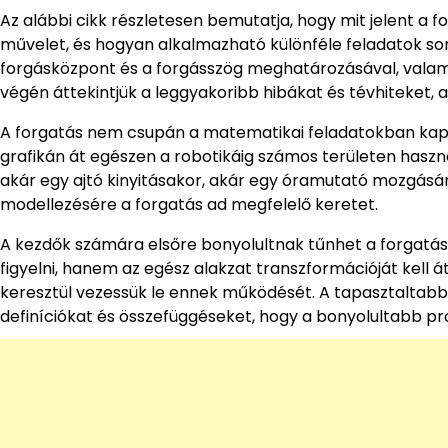
Az alábbi cikk részletesen bemutatja, hogy mit jelent a 
művelet, és hogyan alkalmazható különféle feladatok so
forgásközpont és a forgásszög meghatározásával, valamin
végén áttekintjük a leggyakoribb hibákat és tévhiteket,
A forgatás nem csupán a matematikai feladatokban kap 
grafikán át egészen a robotikáig számos területen haszn
akár egy ajtó kinyitásakor, akár egy óramutató mozgásá
modellezésére a forgatás ad megfelelő keretet.
A kezdők számára elsőre bonyolultnak tűnhet a forgatá
figyelni, hanem az egész alakzat transzformációját kell á
keresztül vezessük le ennek működését. A tapasztaltabb
definíciókat és összefüggéseket, hogy a bonyolultabb p