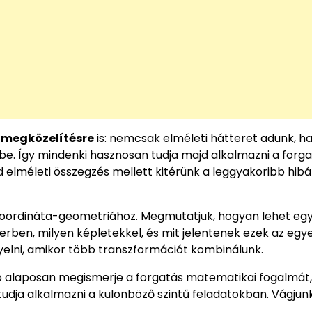
 megközelítésre
is: nemcsak elméleti hátteret adunk, 
e. Így mindenki hasznosan tudja majd alkalmazni a forg
elméleti összegzés mellett kitérünk a leggyakoribb hibá
 koordináta-geometriához. Megmutatjuk, hogyan lehet eg
erben, milyen képletekkel, és mit jelentenek ezek az egy
elni, amikor több transzformációt kombinálunk.
asó alaposan megismerje a forgatás matematikai fogalmát
udja alkalmazni a különböző szintű feladatokban. Vágjunk