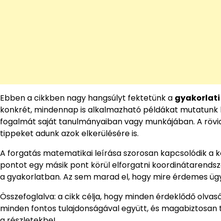
Ebben a cikkben nagy hangsúlyt fektetünk a
gyakorlati
konkrét, mindennap is alkalmazható példákat mutatunk b
fogalmát saját tanulmányaiban vagy munkájában. A rövid 
tippeket adunk azok elkerülésére is.
A forgatás matematikai leírása szorosan kapcsolódik a
pontot egy másik pont körül elforgatni koordinátarendsz
a gyakorlatban. Az sem marad el, hogy mire érdemes ügy
Összefoglalva: a cikk célja, hogy minden érdeklődő olv
minden fontos tulajdonságával együtt, és magabiztosan t
a részletekbe!