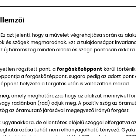
ellemzői
. Ez azt jelenti, hogy a művelet végrehajtása során az alak
gok és szögek megmaradnak. Ezt a tulajdonságot invarian
az új háromszög minden oldala és szöge pontosan akkora 
yetlen rögzített pont, a
forgásközéppont
körül történik
pontja a forgásközéppont, sugara pedig az adott pont 
éppont helyzete a forgatás után is változatlan marad.
eg, amely meghatározza, hogy az alakzat mennyivel ford
vagy radiánban (rad) adjuk meg. A pozitív szög az óramu
v szög az óramutató járásával megegyező irányú forgást.
 ugyanakkora, de ellentétes előjelű szöggel elforgatva a
y meghatározása tehát nem elhanyagolható tényező. Gyak