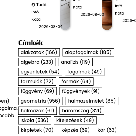
Tudás
infó -
Kata
infó -
Kata
2026-08-03
Kata
2026-
2026-08-04
Címkék
alakzatok
(166)
alapfogalmak
(185)
algebra
(233)
analízis
(119)
egyenletek
(54)
fogalmak
(49)
formulák
(72)
formák
(64)
függvény
(69)
függvények
(91)
ben)
geometria
(956)
halmazelmélet
(85)
fogalma,
halmazok
(61)
háromszög
(321)
tosabb
iskola
(536)
kifejezések
(49)
képletek
(70)
képzés
(69)
kör
(63)