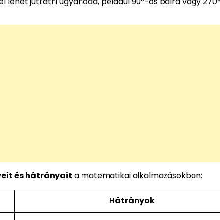
el lehet juttatni ugyanoda, például 90°-os balra vagy 270
yeit és hátrányait
a matematikai alkalmazásokban:
Hátrányok