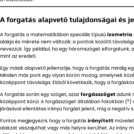
A forgatás alapvető tulajdonságai és j
A forgatás a matematikában speciális típusú
izometria
alakja és mérete nem változik: a pontok közötti távolsá
nevezzük. Így például, ha egy háromszöget elforgatunk, 
mint az eredeti.
Egy másik alapvető jellemzője, hogy a forgatás mindig eg
Minden más pont egy olyan körön mozog, amelynek közép
középpont távolsága. Ebből következik, hogy a forgásköz
A forgatás során egy szöget, azaz
forgásszöget
adunk m
középpont körül. A forgásszöget általában fokokban (°) 
járásával ellentétes irányú forgást jelent, míg a negatí
Fontos megjegyezni, hogy a forgatás
irányított
művelet:
alakzat visszajuthat vagy más helyre kerülhet. Az irán