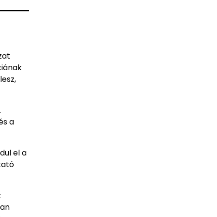
zat
ciának
lesz,
.
és a
ul el a
tató
z
ran