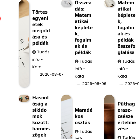
Összea
Matem
dás:
atikai
Törtes
Matem
képlete
egyenl
atikai
k,
etek
képlete
fogalm
megold
k,
ak és
ása és
fogalm
példák
példák
ak és
összefo
Tudás
példák
glalása
infó -
Tudás
Tudás
Kata
infó -
infó -
2026-08-07
Kata
Kata
2026-08-06
2026-
Hasonl
óság a
Püthag
síkido
Maradé
orasz-
mok
kos
csésze
között:
osztás
értelme
hároms
zése
Tudás
zögek
Tudás
infó -