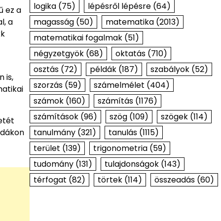
logika
(75)
lépésről lépésre
(64)
ű ez a
l, a
magasság
(50)
matematika
(2013)
kk
matematikai fogalmak
(51)
négyzetgyök
(68)
oktatás
(710)
osztás
(72)
példák
(187)
szabályok
(52)
 is,
szorzás
(59)
számelmélet
(404)
atikai
számok
(160)
számítás
(1176)
számítások
(96)
szög
(109)
szögek
(114)
etét
éldákon
tanulmány
(321)
tanulás
(1115)
terület
(139)
trigonometria
(59)
tudomány
(131)
tulajdonságok
(143)
térfogat
(82)
törtek
(114)
összeadás
(60)