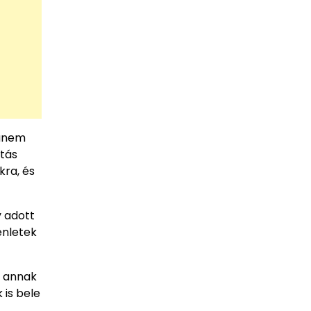
hanem
atás
kra, és
y adott
enletek
, annak
 is bele