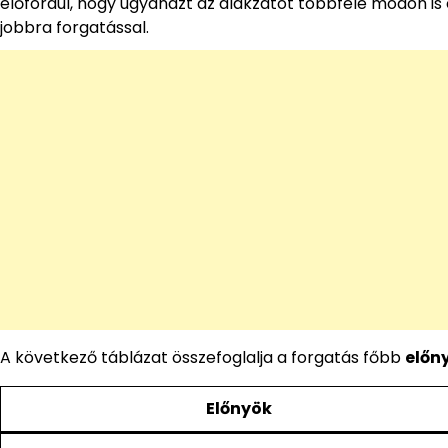
előfordul, hogy ugyanazt az alakzatot többféle módon is 
jobbra forgatással.
A következő táblázat összefoglalja a forgatás főbb
előn
Előnyök