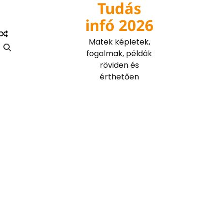
Tudás
Skip
to
infó 2026
content
Matek képletek,
fogalmak, példák
röviden és
érthetően