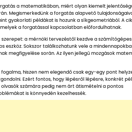
forgatás a matematikában, miért olyan kiemelt jelentőség
rán. Megismerkedünk a forgatás alapvető tulajdonságaiva
t gyakorlati példákat is hozunk a síkgeometriából. A ci
 amelyek a forgatással kapcsolatban előfordulhatnak.
szerepet: a mérnöki tervezéstől kezdve a számítógépes
os eszköz. Sokszor találkozhatunk vele a mindennapokban
nak megfigyelése során. Az ilyen jellegű mozgások matem
s fogalma, hiszen nem elegendő csak egy-egy pont helyz
tgondolni. Ezért fontos, hogy lépésről lépésre, konkrét p
 olvasók számára pedig nem árt átismételni a pontos
roblémákat is könnyedén kezelhessék.