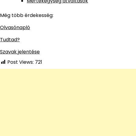
Mértékegység átváltások
Még több érdekesség:
Olvasónapló
Tudtad?
Szavak jelentése
Post Views:
721