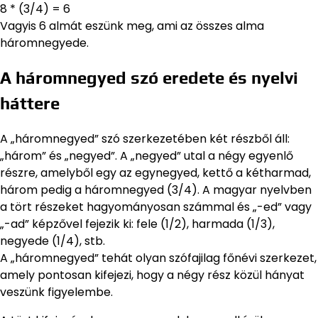
8 * (3/4) = 6
Vagyis 6 almát eszünk meg, ami az összes alma
háromnegyede.
A háromnegyed szó eredete és nyelvi
háttere
A „háromnegyed” szó szerkezetében két részből áll:
„három” és „negyed”. A „negyed” utal a négy egyenlő
részre, amelyből egy az egynegyed, kettő a kétharmad,
három pedig a háromnegyed (3/4). A magyar nyelvben
a tört részeket hagyományosan számmal és „-ed” vagy
„-ad” képzővel fejezik ki: fele (1/2), harmada (1/3),
negyede (1/4), stb.
A „háromnegyed” tehát olyan szófajilag főnévi szerkezet,
amely pontosan kifejezi, hogy a négy rész közül hányat
veszünk figyelembe.