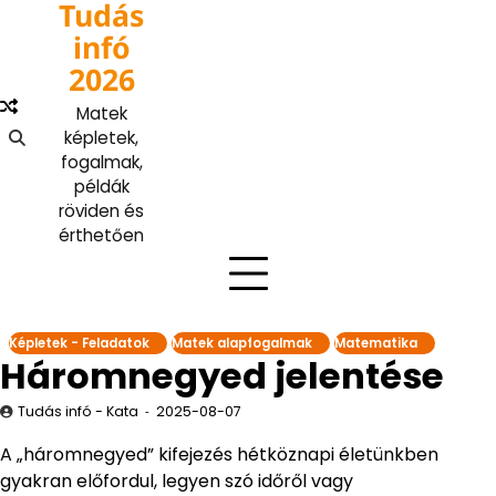
Tudás
Skip
to
infó
content
2026
Matek
képletek,
fogalmak,
példák
röviden és
érthetően
Képletek - Feladatok
Matek alapfogalmak
Matematika
Háromnegyed jelentése
Tudás infó - Kata
2025-08-07
A „háromnegyed” kifejezés hétköznapi életünkben
gyakran előfordul, legyen szó időről vagy