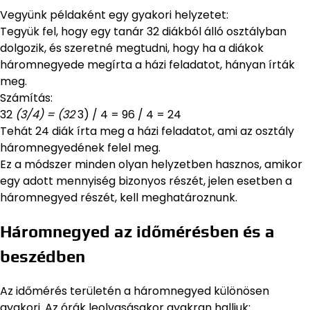
Vegyünk példaként egy gyakori helyzetet:
Tegyük fel, hogy egy tanár 32 diákból álló osztályban
dolgozik, és szeretné megtudni, hogy ha a diákok
háromnegyede megírta a házi feladatot, hányan írták
meg.
Számítás:
32
(3/4) = (32
3) / 4 = 96 / 4 = 24
Tehát 24 diák írta meg a házi feladatot, ami az osztály
háromnegyedének felel meg.
Ez a módszer minden olyan helyzetben hasznos, amikor
egy adott mennyiség bizonyos részét, jelen esetben a
háromnegyed részét, kell meghatároznunk.
Háromnegyed az időmérésben és a
beszédben
Az időmérés területén a háromnegyed különösen
gyakori. Az órák leolvasásakor gyakran halljuk: