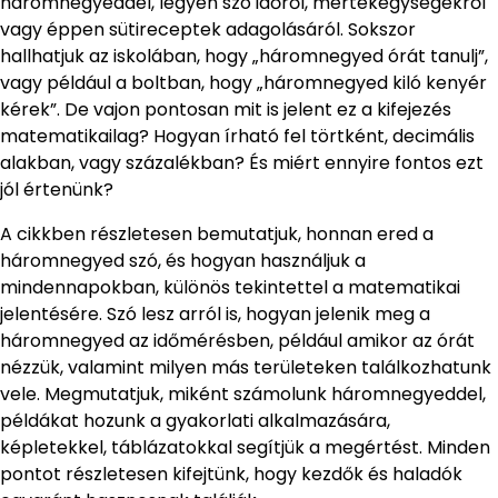
háromnegyeddel, legyen szó időről, mértékegységekről
vagy éppen sütireceptek adagolásáról. Sokszor
hallhatjuk az iskolában, hogy „háromnegyed órát tanulj”,
vagy például a boltban, hogy „háromnegyed kiló kenyér
kérek”. De vajon pontosan mit is jelent ez a kifejezés
matematikailag? Hogyan írható fel törtként, decimális
alakban, vagy százalékban? És miért ennyire fontos ezt
jól értenünk?
A cikkben részletesen bemutatjuk, honnan ered a
háromnegyed szó, és hogyan használjuk a
mindennapokban, különös tekintettel a matematikai
jelentésére. Szó lesz arról is, hogyan jelenik meg a
háromnegyed az időmérésben, például amikor az órát
nézzük, valamint milyen más területeken találkozhatunk
vele. Megmutatjuk, miként számolunk háromnegyeddel,
példákat hozunk a gyakorlati alkalmazására,
képletekkel, táblázatokkal segítjük a megértést. Minden
pontot részletesen kifejtünk, hogy kezdők és haladók