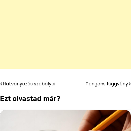
Hatványozás szabályai
Tangens függvény
Bejegyzés
navigáció
Ezt olvastad már?