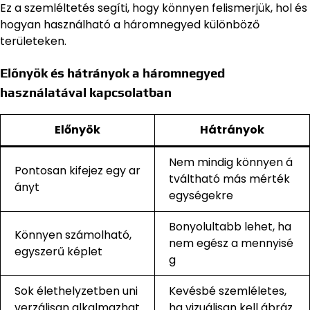
Ez a szemléltetés segíti, hogy könnyen felismerjük, hol és
hogyan használható a háromnegyed különböző
területeken.
Előnyök és hátrányok a háromnegyed
használatával kapcsolatban
Előnyök
Hátrányok
Nem mindig könnyen á
Pontosan kifejez egy ar
tváltható más mérték
ányt
egységekre
Bonyolultabb lehet, ha
Könnyen számolható,
nem egész a mennyisé
egyszerű képlet
g
Sok élethelyzetben uni
Kevésbé szemléletes,
verzálisan alkalmazhat
ha vizuálisan kell ábráz