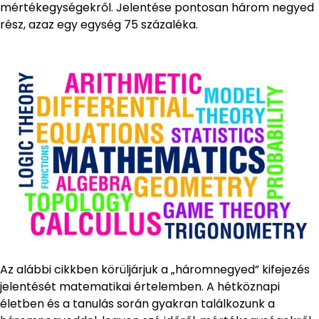
mértékegységekről. Jelentése pontosan három negyed
rész, azaz egy egység 75 százaléka.
Az alábbi cikkben körüljárjuk a „háromnegyed” kifejezés
jelentését matematikai értelemben. A hétköznapi
életben és a tanulás során gyakran találkozunk a