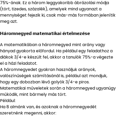
75%-ának. Ez a három leggyakoribb ábrázolási módja
(tört, tizedes, százalék), amelyek mind ugyanazt a
mennyiséget fejezik ki, csak más-más formában jelenítik
meg azt.
Háromnegyed matematikai értelmezése
A matematikában a háromnegyed mint arány vagy
hányad gyakorta előfordul. Ha például egy feladathoz a
diákok 3/4-e készült fel, akkor a tanulók 75%-a végezte
el a házi feladatot.
A háromnegyedet gyakran használjuk arányok,
valószínűségek számításánál is, például azt mondjuk,
hogy egy dobozban lévő golyók 3/4-e piros.
Matematikai műveletek során a háromnegyed ugyanúgy
működik, mint bármely más tört.
Például:
Ha 8 almánk van, és azoknak a háromnegyedét
szeretnénk megenni, akkor: