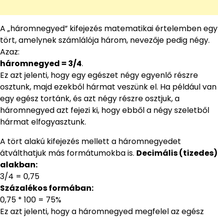
A „háromnegyed” kifejezés matematikai értelemben egy
tört, amelynek számlálója három, nevezője pedig négy.
Azaz:
háromnegyed = 3/4
.
Ez azt jelenti, hogy egy egészet négy egyenlő részre
osztunk, majd ezekből hármat veszünk el. Ha például van
egy egész tortánk, és azt négy részre osztjuk, a
háromnegyed azt fejezi ki, hogy ebből a négy szeletből
hármat elfogyasztunk.
A tört alakú kifejezés mellett a háromnegyedet
átválthatjuk más formátumokba is.
Decimális (tizedes)
alakban:
3/4 = 0,75
Százalékos formában:
0,75 * 100 = 75%
Ez azt jelenti, hogy a háromnegyed megfelel az egész