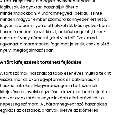
A tört kifejezések a magyar nyelvben rendkívül
logikusak, és gyakran használjuk őket a
mindennapokban. A „háromnegyed” például szinte
minden magyar ember számára könnyedén érthető,
legyen szó bármilyen élethelyzetről. Más nyelvekben is
hasonló módon fejezik ki ezt, például angolul: „three-
quarters” vagy németül: „drei Viertel”. Ezek mind
ugyanazt a matematikai fogalmat jelentik, csak eltérő
nyelvi megfogalmazásban.
A tört kifejezések történeti fejlődése
A tört számok használata több ezer éves múltra tekint
vissza, már az ókori egyiptomiak és babilóniaiak is
használták őket. Magyarországon a tört számok
kifejezése és nyelvi rögzülése a középkorban terjedt el,
amikor az oktatás is egyre inkább elérhetővé vált a
népesség számára. A „háromnegyed” szó használata
egyidős az osztások, arányok, illetve az időmérés