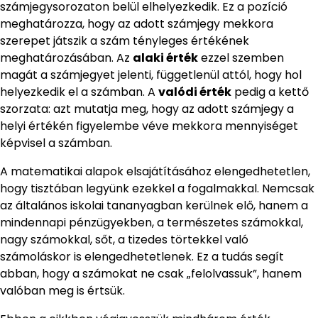
számjegysorozaton belül elhelyezkedik. Ez a pozíció
meghatározza, hogy az adott számjegy mekkora
szerepet játszik a szám tényleges értékének
meghatározásában. Az
alaki érték
ezzel szemben
magát a számjegyet jelenti, függetlenül attól, hogy hol
helyezkedik el a számban. A
valódi érték
pedig a kettő
szorzata: azt mutatja meg, hogy az adott számjegy a
helyi értékén figyelembe véve mekkora mennyiséget
képvisel a számban.
A matematikai alapok elsajátításához elengedhetetlen,
hogy tisztában legyünk ezekkel a fogalmakkal. Nemcsak
az általános iskolai tananyagban kerülnek elő, hanem a
mindennapi pénzügyekben, a természetes számokkal,
nagy számokkal, sőt, a tizedes törtekkel való
számoláskor is elengedhetetlenek. Ez a tudás segít
abban, hogy a számokat ne csak „felolvassuk”, hanem
valóban meg is értsük.