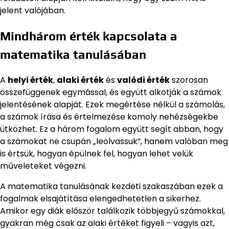
jelent valójában.
Mindhárom érték kapcsolata a
matematika tanulásában
A
helyi érték
,
alaki érték
és
valódi érték
szorosan
összefüggenek egymással, és együtt alkotják a számok
jelentésének alapját. Ezek megértése nélkül a számolás,
a számok írása és értelmezése komoly nehézségekbe
ütközhet. Ez a három fogalom együtt segít abban, hogy
a számokat ne csupán „leolvassuk”, hanem valóban meg
is értsük, hogyan épülnek fel, hogyan lehet velük
műveleteket végezni.
A matematika tanulásának kezdeti szakaszában ezek a
fogalmak elsajátítása elengedhetetlen a sikerhez.
Amikor egy diák először találkozik többjegyű számokkal,
gyakran még csak az alaki értéket figyeli – vagyis azt,