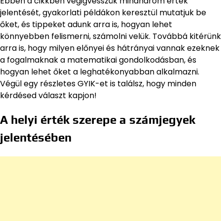
Ebben a cikkben végigvesszük mindhárom érték
jelentését, gyakorlati példákon keresztül mutatjuk be
őket, és tippeket adunk arra is, hogyan lehet
könnyebben felismerni, számolni velük. Továbbá kitérünk
arra is, hogy milyen előnyei és hátrányai vannak ezeknek
a fogalmaknak a matematikai gondolkodásban, és
hogyan lehet őket a leghatékonyabban alkalmazni.
Végül egy részletes GYIK-et is találsz, hogy minden
kérdésed választ kapjon!
A helyi érték szerepe a számjegyek
jelentésében