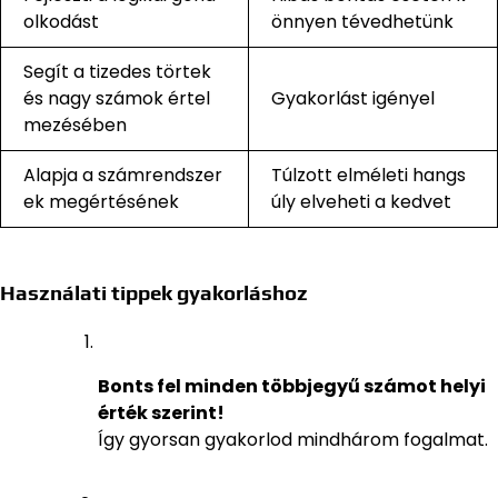
olkodást
önnyen tévedhetünk
Segít a tizedes törtek
és nagy számok értel
Gyakorlást igényel
mezésében
Alapja a számrendszer
Túlzott elméleti hangs
ek megértésének
úly elveheti a kedvet
Használati tippek gyakorláshoz
Bonts fel minden többjegyű számot helyi
érték szerint!
Így gyorsan gyakorlod mindhárom fogalmat.