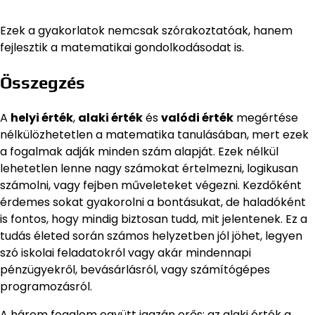
Ezek a gyakorlatok nemcsak szórakoztatóak, hanem
fejlesztik a matematikai gondolkodásodat is.
Összegzés
A
helyi érték
,
alaki érték
és
valódi érték
megértése
nélkülözhetetlen a matematika tanulásában, mert ezek
a fogalmak adják minden szám alapját. Ezek nélkül
lehetetlen lenne nagy számokat értelmezni, logikusan
számolni, vagy fejben műveleteket végezni. Kezdőként
érdemes sokat gyakorolni a bontásukat, de haladóként
is fontos, hogy mindig biztosan tudd, mit jelentenek. Ez a
tudás életed során számos helyzetben jól jöhet, legyen
szó iskolai feladatokról vagy akár mindennapi
pénzügyekről, bevásárlásról, vagy számítógépes
programozásról.
A három fogalom együtt igazán erős: az alaki érték a