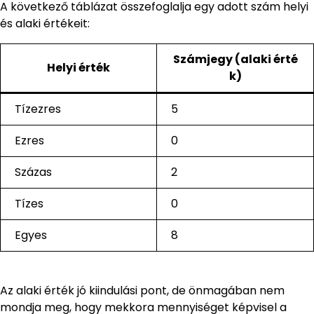
A következő táblázat összefoglalja egy adott szám helyi
és alaki értékeit:
Számjegy (alaki érté
Helyi érték
k)
Tízezres
5
Ezres
0
Százas
2
Tízes
0
Egyes
8
Az alaki érték jó kiindulási pont, de önmagában nem
mondja meg, hogy mekkora mennyiséget képvisel a