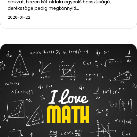
alakzat, hiszen két oldala egyenlő hosszúságú,
derékszöge pedig megkönnyíti…
2026-01-22