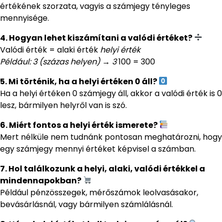
értékének szorzata, vagyis a számjegy tényleges
mennyisége.
4. Hogyan lehet kiszámítani a valódi értéket?
Valódi érték = alaki érték
helyi érték
Például: 3 (százas helyen) → 3
100 = 300
5. Mi történik, ha a helyi értéken 0 áll?
Ha a helyi értéken 0 számjegy áll, akkor a valódi érték is 0
lesz, bármilyen helyről van is szó.
6. Miért fontos a helyi érték ismerete?
Mert nélküle nem tudnánk pontosan meghatározni, hogy
egy számjegy mennyi értéket képvisel a számban.
7. Hol találkozunk a helyi, alaki, valódi értékkel a
mindennapokban?
Például pénzösszegek, mérőszámok leolvasásakor,
bevásárlásnál, vagy bármilyen számlálásnál.