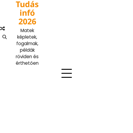
Tudás
Skip
to
infó
content
2026
Matek
képletek,
fogalmak,
példák
röviden és
érthetően