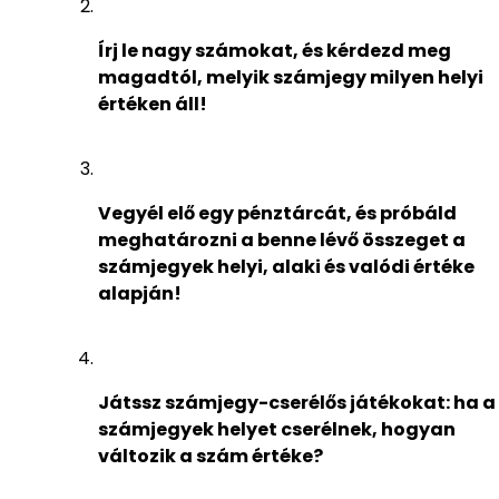
Írj le nagy számokat, és kérdezd meg
magadtól, melyik számjegy milyen helyi
értéken áll!
Vegyél elő egy pénztárcát, és próbáld
meghatározni a benne lévő összeget a
számjegyek helyi, alaki és valódi értéke
alapján!
Játssz számjegy-cserélős játékokat: ha a
számjegyek helyet cserélnek, hogyan
változik a szám értéke?