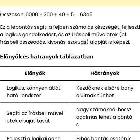
Összesen: 6000 + 300 + 40 + 5 = 6345
Ez a lebontás segíti a fejben számolás készségét, fejleszti
a logikus gondolkodást, és az írásbeli műveletek (pl.
írásbeli összeadás, kivonás, szorzás) alapját is képezi.
Előnyök és hátrányok táblázatban
Előnyök
Hátrányok
Logikus, könnyen átlát
Kezdőknek elsőre bony
ható rendszer
olultnak tűnhet
Nagy számoknál hossz
Segíti az írásbeli művel
adalmas lehet a bontá
etek elsajátítását
s
Fejleszti a logikai gond
Hibás bontás esetén k