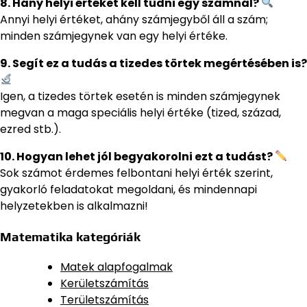
8. Hány helyi értéket kell tudni egy számnál?
Annyi helyi értéket, ahány számjegyből áll a szám;
minden számjegynek van egy helyi értéke.
9. Segít ez a tudás a tizedes törtek megértésében is?
Igen, a tizedes törtek esetén is minden számjegynek
megvan a maga speciális helyi értéke (tized, század,
ezred stb.).
10. Hogyan lehet jól begyakorolni ezt a tudást?
Sok számot érdemes felbontani helyi érték szerint,
gyakorló feladatokat megoldani, és mindennapi
helyzetekben is alkalmazni!
Matematika kategóriák
Matek alapfogalmak
Kerületszámítás
Területszámítás