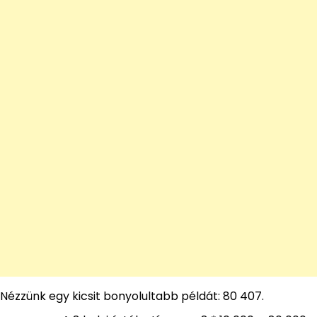
Nézzünk egy kicsit bonyolultabb példát: 80 407.