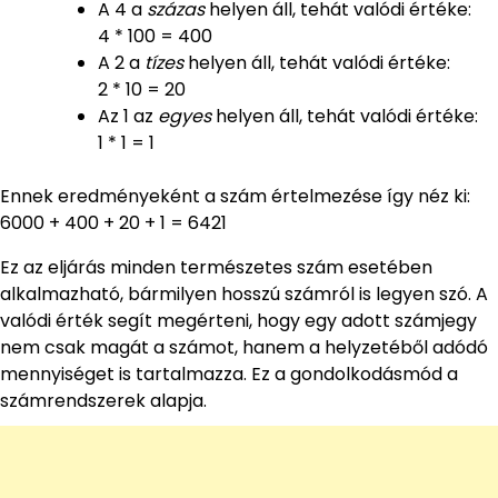
A 4 a
százas
helyen áll, tehát valódi értéke:
4 * 100 = 400
A 2 a
tízes
helyen áll, tehát valódi értéke:
2 * 10 = 20
Az 1 az
egyes
helyen áll, tehát valódi értéke:
1 * 1 = 1
Ennek eredményeként a szám értelmezése így néz ki:
6000 + 400 + 20 + 1 = 6421
Ez az eljárás minden természetes szám esetében
alkalmazható, bármilyen hosszú számról is legyen szó. A
valódi érték segít megérteni, hogy egy adott számjegy
nem csak magát a számot, hanem a helyzetéből adódó
mennyiséget is tartalmazza. Ez a gondolkodásmód a
számrendszerek alapja.