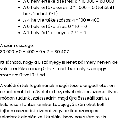
A 8 helyi értéke tízezres: 8 * 10 000 = 80 000
A 0 helyi értéke ezres: 0 * 1 000 = 0 (tehát itt
hozzáadunk 0-t)
A 4 helyi értéke százas: 4 * 100 = 400
A 0 helyi értéke tízes: 0 * 10 = 0
A 7 helyi értéke egyes: 7 * 1 = 7
A szám összege:
80 000 + 0 + 400 + 0 + 7 = 80 407
Itt látható, hogy a 0 számjegy is lehet bármely helyen, de
valódi értéke mindig 0 lesz, mert bármely számjegy
szorozva 0-val 0-t ad.
A valódi érték fogalmának megértése elengedhetetlen
a matematikai műveletekhez, mivel minden számot ilyen
módon tudunk „szétszedni”, majd újra összeállítani. Ez
különösen fontos, amikor többjegyű számokat kell
fejben összeadni, kivonni, vagy amikor szöveges
feladatok alapján kell kitalálni, hogy egy szám mit is