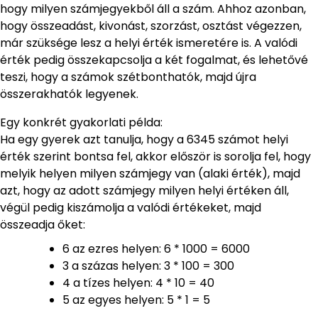
hogy milyen számjegyekből áll a szám. Ahhoz azonban,
hogy összeadást, kivonást, szorzást, osztást végezzen,
már szüksége lesz a helyi érték ismeretére is. A valódi
érték pedig összekapcsolja a két fogalmat, és lehetővé
teszi, hogy a számok szétbonthatók, majd újra
összerakhatók legyenek.
Egy konkrét gyakorlati példa:
Ha egy gyerek azt tanulja, hogy a 6345 számot helyi
érték szerint bontsa fel, akkor először is sorolja fel, hogy
melyik helyen milyen számjegy van (alaki érték), majd
azt, hogy az adott számjegy milyen helyi értéken áll,
végül pedig kiszámolja a valódi értékeket, majd
összeadja őket:
6 az ezres helyen: 6 * 1000 = 6000
3 a százas helyen: 3 * 100 = 300
4 a tízes helyen: 4 * 10 = 40
5 az egyes helyen: 5 * 1 = 5