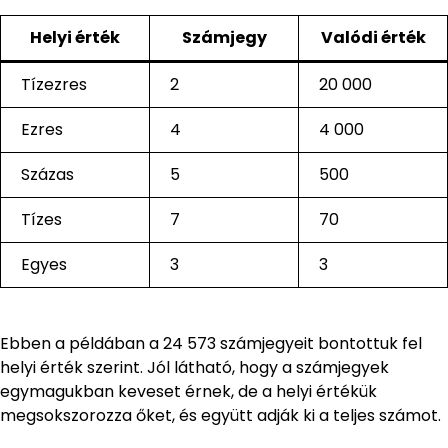
Helyi érték
Számjegy
Valódi érték
Tízezres
2
20 000
Ezres
4
4 000
Százas
5
500
Tízes
7
70
Egyes
3
3
Ebben a példában a 24 573 számjegyeit bontottuk fel
helyi érték szerint. Jól látható, hogy a számjegyek
egymagukban keveset érnek, de a helyi értékük
megsokszorozza őket, és együtt adják ki a teljes számot.