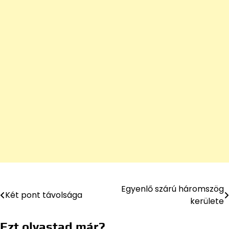
Egyenlő szárú háromszög
Bejegyzés
Két pont távolsága
kerülete
navigáció
Ezt olvastad már?