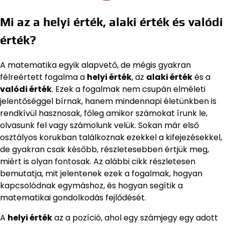
Mi az a helyi érték, alaki érték és valódi
érték?
A matematika egyik alapvető, de mégis gyakran
félreértett fogalma a
helyi érték
, az
alaki érték
és a
valódi érték
. Ezek a fogalmak nem csupán elméleti
jelentőséggel bírnak, hanem mindennapi életünkben is
rendkívül hasznosak, főleg amikor számokat írunk le,
olvasunk fel vagy számolunk velük. Sokan már első
osztályos korukban találkoznak ezekkel a kifejezésekkel,
de gyakran csak később, részletesebben értjük meg,
miért is olyan fontosak. Az alábbi cikk részletesen
bemutatja, mit jelentenek ezek a fogalmak, hogyan
kapcsolódnak egymáshoz, és hogyan segítik a
matematikai gondolkodás fejlődését.
A
helyi érték
az a pozíció, ahol egy számjegy egy adott