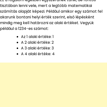
tisztában lenni vele, mert a legtöbb matematikai
számítás alapját képezi. Például amikor egy számot fel
akarunk bontani helyi érték szerint, első lépésként
mindig meg kell határozni az alaki értéket. Vegyük
például a 1234-es számot:
Az 1 alaki értéke: 1
A 2 alaki értéke: 2
A 3 alaki értéke: 3
A 4 alaki értéke: 4