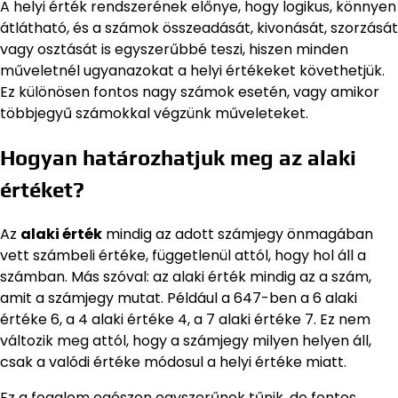
A helyi érték rendszerének előnye, hogy logikus, könnyen
átlátható, és a számok összeadását, kivonását, szorzását
vagy osztását is egyszerűbbé teszi, hiszen minden
műveletnél ugyanazokat a helyi értékeket követhetjük.
Ez különösen fontos nagy számok esetén, vagy amikor
többjegyű számokkal végzünk műveleteket.
Hogyan határozhatjuk meg az alaki
értéket?
Az
alaki érték
mindig az adott számjegy önmagában
vett számbeli értéke, függetlenül attól, hogy hol áll a
számban. Más szóval: az alaki érték mindig az a szám,
amit a számjegy mutat. Például a 647-ben a 6 alaki
értéke 6, a 4 alaki értéke 4, a 7 alaki értéke 7. Ez nem
változik meg attól, hogy a számjegy milyen helyen áll,
csak a valódi értéke módosul a helyi értéke miatt.
Ez a fogalom egészen egyszerűnek tűnik, de fontos