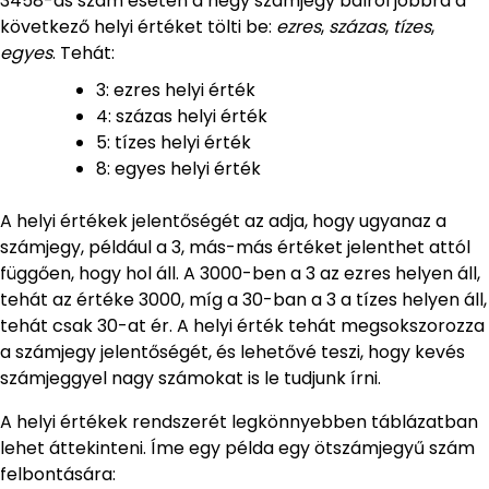
3458-as szám esetén a négy számjegy balról jobbra a
következő helyi értéket tölti be:
ezres
,
százas
,
tízes
,
egyes
. Tehát:
3: ezres helyi érték
4: százas helyi érték
5: tízes helyi érték
8: egyes helyi érték
A helyi értékek jelentőségét az adja, hogy ugyanaz a
számjegy, például a 3, más-más értéket jelenthet attól
függően, hogy hol áll. A 3000-ben a 3 az ezres helyen áll,
tehát az értéke 3000, míg a 30-ban a 3 a tízes helyen áll,
tehát csak 30-at ér. A helyi érték tehát megsokszorozza
a számjegy jelentőségét, és lehetővé teszi, hogy kevés
számjeggyel nagy számokat is le tudjunk írni.
A helyi értékek rendszerét legkönnyebben táblázatban
lehet áttekinteni. Íme egy példa egy ötszámjegyű szám
felbontására: