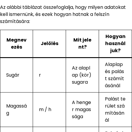
Az alábbi táblázat összefoglalja, hogy milyen adatokat
kell ismernünk, és ezek hogyan hatnak a felszín
számítására:
Hogyan
Megnev
Mit jele
Jelölés
használ
ezés
nt?
juk?
Alaplap
Az alapl
és palás
Sugár
r
ap (kör)
t számít
sugara
ásánál
Palást te
A henge
Magassá
rület szá
m / h
r magas
g
mításán
sága
ál