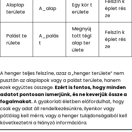
Felszín k
Alaplap
Egy kör t
A_alap
éplet rés
területe
erülete
ze
Megnyúj
Felszín k
Palást te
A_palás
tott tégl
éplet rés
rülete
t
alap ter
ze
ülete
A henger teljes felszíne, azaz a „henger területe” nem
pusztán az alaplapok vagy a palást területe, hanem
ezek együttes összege.
Ezért is fontos, hogy minden
adatot pontosan ismerjünk, és ne keverjük össze a
fogalmakat.
A gyakorlati életben előfordulhat, hogy
csak egy adat áll rendelkezésünkre, ilyenkor vagy
pótlólag kell mérni, vagy a henger tulajdonságaiból kell
következtetni a hiányzó információra.