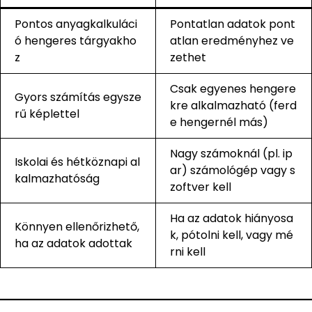
Pontos anyagkalkuláci
Pontatlan adatok pont
ó hengeres tárgyakho
atlan eredményhez ve
z
zethet
Csak egyenes hengere
Gyors számítás egysze
kre alkalmazható (ferd
rű képlettel
e hengernél más)
Nagy számoknál (pl. ip
Iskolai és hétköznapi al
ar) számológép vagy s
kalmazhatóság
zoftver kell
Ha az adatok hiányosa
Könnyen ellenőrizhető,
k, pótolni kell, vagy mé
ha az adatok adottak
rni kell