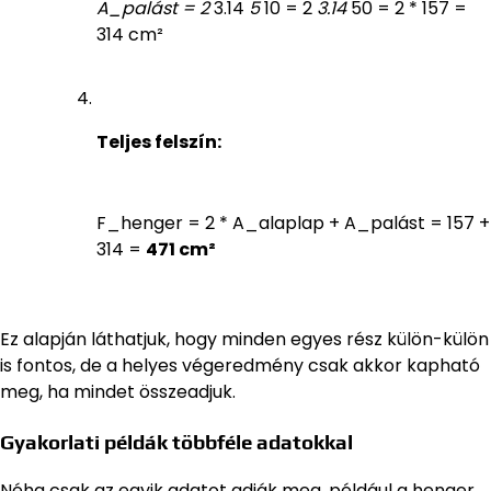
A_palást = 2
3.14
5
10 = 2
3.14
50 = 2 * 157 =
314 cm²
Teljes felszín:
F_henger = 2 * A_alaplap + A_palást = 157 +
314 =
471 cm²
Ez alapján láthatjuk, hogy minden egyes rész külön-külön
is fontos, de a helyes végeredmény csak akkor kapható
meg, ha mindet összeadjuk.
Gyakorlati példák többféle adatokkal
Néha csak az egyik adatot adják meg, például a henger