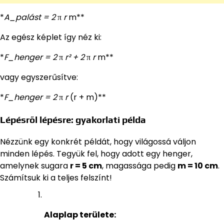
*
A_palást = 2
π
r
m**
Az egész képlet így néz ki:
*
F_henger = 2
π
r² + 2
π
r
m**
vagy egyszerűsítve:
*
F_henger = 2
π
r
(r + m)**
Lépésről lépésre: gyakorlati példa
Nézzünk egy konkrét példát, hogy világossá váljon
minden lépés. Tegyük fel, hogy adott egy henger,
amelynek sugara
r = 5 cm
, magassága pedig
m = 10 cm
.
Számítsuk ki a teljes felszínt!
Alaplap területe: