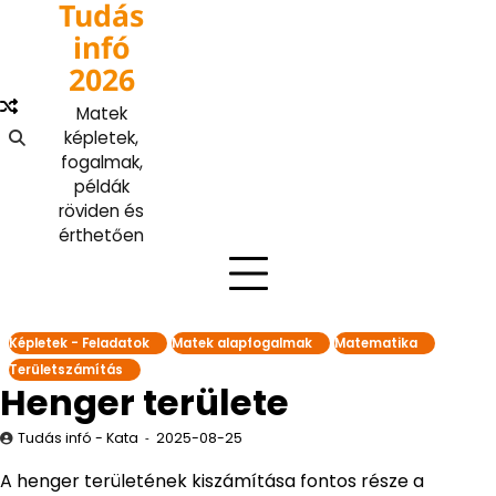
Tudás
Skip
to
infó
content
2026
Matek
képletek,
fogalmak,
példák
röviden és
érthetően
Képletek - Feladatok
Matek alapfogalmak
Matematika
Területszámítás
Henger területe
Tudás infó - Kata
2025-08-25
A henger területének kiszámítása fontos része a