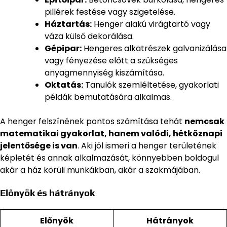
pillérek festése vagy szigetelése.
Háztartás:
Henger alakú virágtartó vagy
váza külső dekorálása.
Gépipar:
Hengeres alkatrészek galvanizálása
vagy fényezése előtt a szükséges
anyagmennyiség kiszámítása.
Oktatás:
Tanulók szemléltetése, gyakorlati
példák bemutatására alkalmas.
A henger felszínének pontos számítása tehát
nemcsak
matematikai gyakorlat, hanem valódi, hétköznapi
jelentősége is van
. Aki jól ismeri a henger területének
képletét és annak alkalmazását, könnyebben boldogul
akár a ház körüli munkákban, akár a szakmájában.
Előnyök és hátrányok
Előnyök
Hátrányok