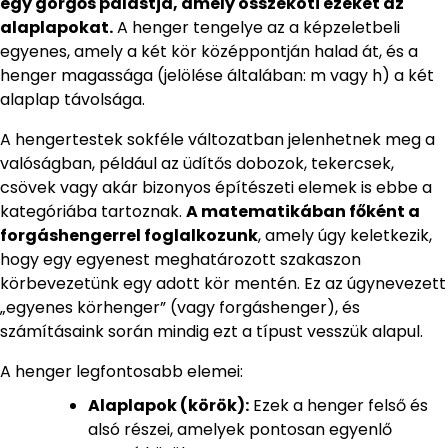
egy görgős palástja, amely összeköti ezeket az
alaplapokat.
A henger tengelye az a képzeletbeli
egyenes, amely a két kör középpontján halad át, és a
henger magassága (jelölése általában: m vagy h) a két
alaplap távolsága.
A hengertestek sokféle változatban jelenhetnek meg a
valóságban, például az üdítős dobozok, tekercsek,
csövek vagy akár bizonyos építészeti elemek is ebbe a
kategóriába tartoznak.
A matematikában főként a
forgáshengerrel foglalkozunk
, amely úgy keletkezik,
hogy egy egyenest meghatározott szakaszon
körbevezetünk egy adott kör mentén. Ez az úgynevezett
„egyenes körhenger” (vagy forgáshenger), és
számításaink során mindig ezt a típust vesszük alapul.
A henger legfontosabb elemei:
Alaplapok (körök):
Ezek a henger felső és
alsó részei, amelyek pontosan egyenlő