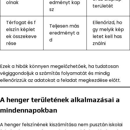
olnak
edményt kap
területét
sz
Térfogat és f
Ellenőrizd, ho
Teljesen más
elszín képlet
gy melyik kép
eredményt a
ek összekeve
letet kell has
d
rése
ználni
Ezek a hibák könnyen megelőzhetőek, ha tudatosan
végiggondoljuk a számítás folyamatát és mindig
ellenőrizzük az adatokat a feladat megkezdése előtt.
A henger területének alkalmazásai a
mindennapokban
A henger felszínének kiszámítása nem pusztán iskolai