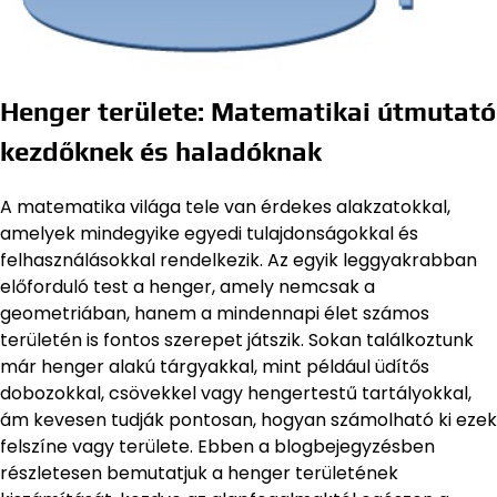
Henger területe: Matematikai útmutató
kezdőknek és haladóknak
A matematika világa tele van érdekes alakzatokkal,
amelyek mindegyike egyedi tulajdonságokkal és
felhasználásokkal rendelkezik. Az egyik leggyakrabban
előforduló test a henger, amely nemcsak a
geometriában, hanem a mindennapi élet számos
területén is fontos szerepet játszik. Sokan találkoztunk
már henger alakú tárgyakkal, mint például üdítős
dobozokkal, csövekkel vagy hengertestű tartályokkal,
ám kevesen tudják pontosan, hogyan számolható ki ezek
felszíne vagy területe. Ebben a blogbejegyzésben
részletesen bemutatjuk a henger területének