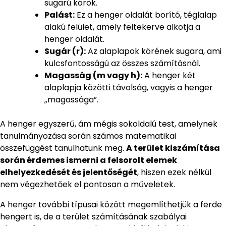
sugarú körök.
Palást:
Ez a henger oldalát borító, téglalap
alakú felület, amely feltekerve alkotja a
henger oldalát.
Sugár (r):
Az alaplapok körének sugara, ami
kulcsfontosságú az összes számításnál.
Magasság (m vagy h):
A henger két
alaplapja közötti távolság, vagyis a henger
„magassága”.
A henger egyszerű, ám mégis sokoldalú test, amelynek
tanulmányozása során számos matematikai
összefüggést tanulhatunk meg.
A terület kiszámítása
során érdemes ismerni a felsorolt elemek
elhelyezkedését és jelentőségét
, hiszen ezek nélkül
nem végezhetőek el pontosan a műveletek.
A henger további típusai között megemlíthetjük a ferde
hengert is, de a terület számításának szabályai