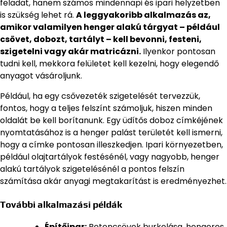
feladat, hanem számos mindennapi és ipari helyzetben
is szükség lehet rá.
A leggyakoribb alkalmazás az,
amikor valamilyen henger alakú tárgyat – például
csövet, dobozt, tartályt – kell bevonni, festeni,
szigetelni vagy akár matricázni.
Ilyenkor pontosan
tudni kell, mekkora felületet kell kezelni, hogy elegendő
anyagot vásároljunk.
Például, ha egy csővezeték szigetelését tervezzük,
fontos, hogy a teljes felszínt számoljuk, hiszen minden
oldalát be kell borítanunk. Egy üdítős doboz címkéjének
nyomtatásához is a henger palást területét kell ismerni,
hogy a címke pontosan illeszkedjen. Ipari környezetben,
például olajtartályok festésénél, vagy nagyobb, henger
alakú tartályok szigetelésénél a pontos felszín
számítása akár anyagi megtakarítást is eredményezhet.
További alkalmazási példák
Építőipar:
Betoncsövek burkolása, hengeres