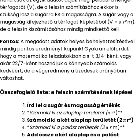
térfogatát (V), de a felszín számításához ekkor is
szükség lesz a sugárra ÉS a magasságra. A sugár vagy a
magasság kifejezhető a térfogat képletéből (V = π
r²
m),
de a felszín kiszámításához mindig mindkettő kell.
Fontos:
A megadott adatok helyes behelyettesítésével
mindig pontos eredményt kapunk! Gyakran előfordul,
hogy a matematika feladatokban a π-t 3,14-ként, vagy
akár 22/7-ként használjuk a könnyebb számolás
kedvéért, de a végeredmény a tizedesek arányában
változhat.
Összefoglaló lista: a felszín számításának lépései
Írd fel a sugár és magasság értékét
*
Számold ki az alaplap területét (π
r²)**
Számold ki a két alaplap területét (2
π
r²)
*
Számold ki a palást területét (2
π
r
m)**
Add össze a két alaplap és a palást