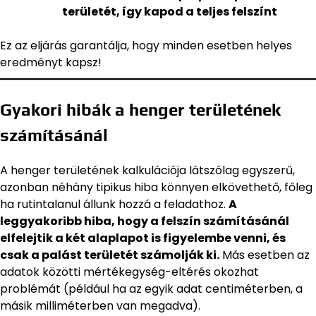
területét, így kapod a teljes felszínt
Ez az eljárás garantálja, hogy minden esetben helyes
eredményt kapsz!
Gyakori hibák a henger területének
számításánál
A henger területének kalkulációja látszólag egyszerű,
azonban néhány tipikus hiba könnyen elkövethető, főleg
ha rutintalanul állunk hozzá a feladathoz.
A
leggyakoribb hiba, hogy a felszín számításánál
elfelejtik a két alaplapot is figyelembe venni, és
csak a palást területét számolják ki.
Más esetben az
adatok közötti mértékegység-eltérés okozhat
problémát (például ha az egyik adat centiméterben, a
másik milliméterben van megadva).