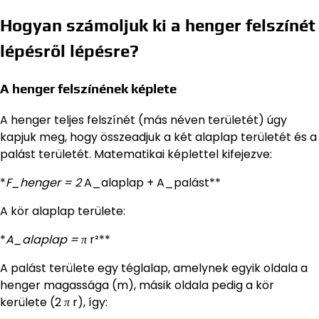
Hogyan számoljuk ki a henger felszínét
lépésről lépésre?
A henger felszínének képlete
A henger teljes felszínét (más néven területét) úgy
kapjuk meg, hogy összeadjuk a két alaplap területét és a
palást területét. Matematikai képlettel kifejezve:
*
F_henger = 2
A_alaplap + A_palást**
A kör alaplap területe:
*
A_alaplap = π
r²**
A palást területe egy téglalap, amelynek egyik oldala a
henger magassága (m), másik oldala pedig a kör
kerülete (2
π
r), így: