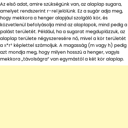
Az első adat, amire szükségünk van, az alaplap sugara,
amelyet rendszerint r-rel jelölünk. Ez a sugár adja meg,
hogy mekkora a henger alapjául szolgáló kör, és
közvetlenül befolyásolja mind az alaplapok, mind pedig a
palást területét. Például, ha a sugarat megduplázzuk, az
alaplap területe négyszeresére nő, mivel a kör területét
a π*r² képlettel számoljuk. A magasság (m vagy h) pedig
azt mondja meg, hogy milyen hosszú a henger, vagyis
mekkora „távolságra” van egymástól a két kör alaplap.