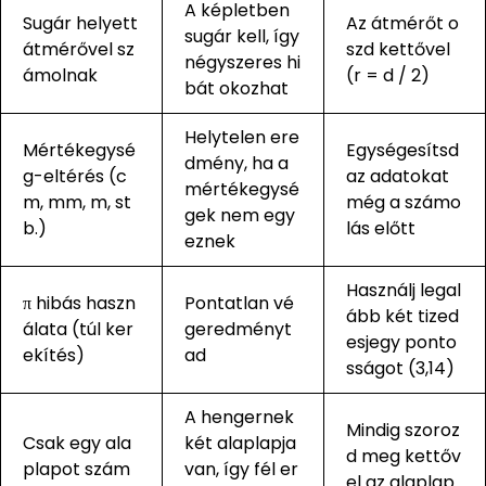
A képletben
Sugár helyett
Az átmérőt o
sugár kell, így
átmérővel sz
szd kettővel
négyszeres hi
ámolnak
(r = d / 2)
bát okozhat
Helytelen ere
Mértékegysé
Egységesítsd
dmény, ha a
g-eltérés (c
az adatokat
mértékegysé
m, mm, m, st
még a számo
gek nem egy
b.)
lás előtt
eznek
Használj legal
π hibás haszn
Pontatlan vé
ább két tized
álata (túl ker
geredményt
esjegy ponto
ekítés)
ad
sságot (3,14)
A hengernek
Mindig szoroz
Csak egy ala
két alaplapja
d meg kettőv
plapot szám
van, így fél er
el az alaplap