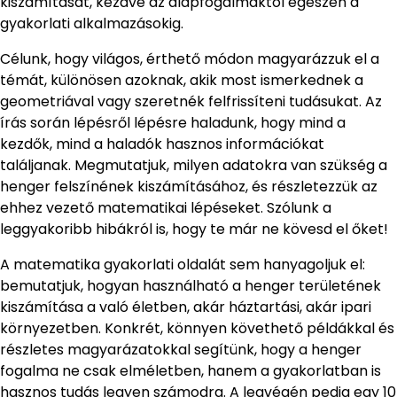
kiszámítását, kezdve az alapfogalmaktól egészen a
gyakorlati alkalmazásokig.
Célunk, hogy világos, érthető módon magyarázzuk el a
témát, különösen azoknak, akik most ismerkednek a
geometriával vagy szeretnék felfrissíteni tudásukat. Az
írás során lépésről lépésre haladunk, hogy mind a
kezdők, mind a haladók hasznos információkat
találjanak. Megmutatjuk, milyen adatokra van szükség a
henger felszínének kiszámításához, és részletezzük az
ehhez vezető matematikai lépéseket. Szólunk a
leggyakoribb hibákról is, hogy te már ne kövesd el őket!
A matematika gyakorlati oldalát sem hanyagoljuk el:
bemutatjuk, hogyan használható a henger területének
kiszámítása a való életben, akár háztartási, akár ipari
környezetben. Konkrét, könnyen követhető példákkal és
részletes magyarázatokkal segítünk, hogy a henger
fogalma ne csak elméletben, hanem a gyakorlatban is
hasznos tudás legyen számodra. A legvégén pedig egy 10