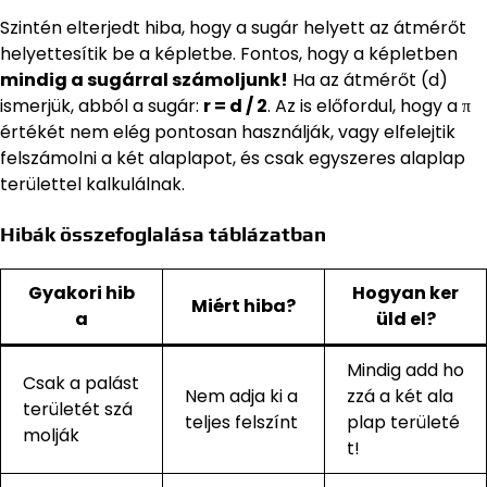
Szintén elterjedt hiba, hogy a sugár helyett az átmérőt
helyettesítik be a képletbe. Fontos, hogy a képletben
mindig a sugárral számoljunk!
Ha az átmérőt (d)
ismerjük, abból a sugár:
r = d / 2
. Az is előfordul, hogy a π
értékét nem elég pontosan használják, vagy elfelejtik
felszámolni a két alaplapot, és csak egyszeres alaplap
területtel kalkulálnak.
Hibák összefoglalása táblázatban
Gyakori hib
Hogyan ker
Miért hiba?
a
üld el?
Mindig add ho
Csak a palást
Nem adja ki a
zzá a két ala
területét szá
teljes felszínt
plap területé
molják
t!