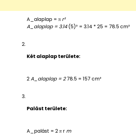
A_alaplap = π
r²
A_alaplap = 3.14
(5)² = 3.14 * 25 = 78.5 cm²
Két alaplap területe:
2
A_alaplap = 2
78.5 = 157 cm²
Palást területe:
A_palást = 2
π
r
m