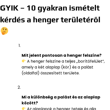
GYIK – 10 gyakran ismételt
kérdés a henger területéről
Mit jelent pontosan a henger felszíne?
A henger felszíne a teljes „borítófelület”,
amely a két alaplap (kör) és a palást
(oldalfal) összesített területe.
Mi a különbség a palást és az alaplap
között?
Az alaplapok a henger teteje és alja