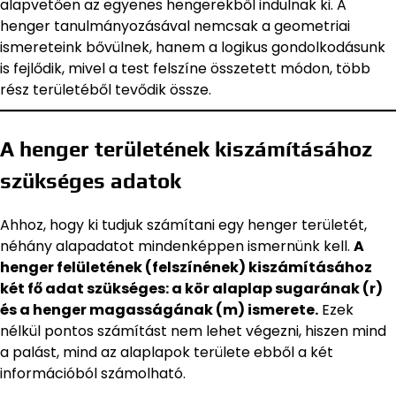
alapvetően az egyenes hengerekből indulnak ki. A
henger tanulmányozásával nemcsak a geometriai
ismereteink bővülnek, hanem a logikus gondolkodásunk
is fejlődik, mivel a test felszíne összetett módon, több
rész területéből tevődik össze.
A henger területének kiszámításához
szükséges adatok
Ahhoz, hogy ki tudjuk számítani egy henger területét,
néhány alapadatot mindenképpen ismernünk kell.
A
henger felületének (felszínének) kiszámításához
két fő adat szükséges: a kör alaplap sugarának (r)
és a henger magasságának (m) ismerete.
Ezek
nélkül pontos számítást nem lehet végezni, hiszen mind
a palást, mind az alaplapok területe ebből a két
információból számolható.