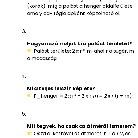
(körök), míg a palást a henger oldalfelülete,
amely egy téglalapként képzelhető el.
Hogyan számoljuk ki a palást területét?
Palást területe: 2
π
r * m, ahol r a sugár, m
a magasság.
Mi a teljes felszín képlete?
F_henger = 2
π
r² + 2
π
r
m = 2
π
r
(r + m)
Mit tegyek, ha csak az átmérőt ismerem?
Oszd el kettővel az átmérőt: r = d / 2, és