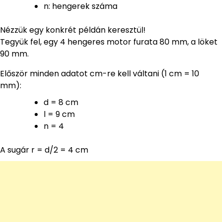
n: hengerek száma
Nézzük egy konkrét példán keresztül!
Tegyük fel, egy 4 hengeres motor furata 80 mm, a löket
90 mm.
Először minden adatot cm-re kell váltani (1 cm = 10
mm):
d = 8 cm
l = 9 cm
n = 4
A sugár r = d/2 = 4 cm