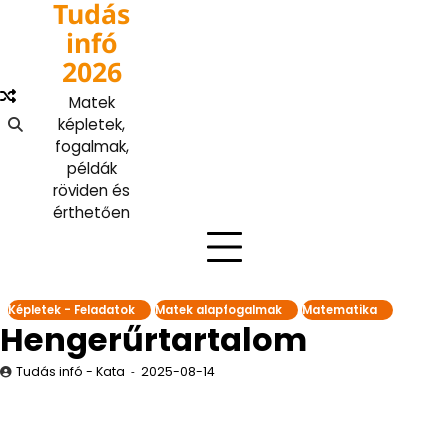
Tudás
Skip
to
infó
content
2026
Matek
képletek,
fogalmak,
példák
röviden és
érthetően
Képletek - Feladatok
Matek alapfogalmak
Matematika
Hengerűrtartalom
Tudás infó - Kata
2025-08-14