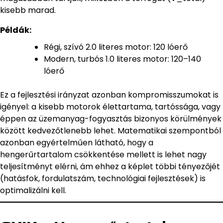
kisebb marad.
Példák:
Régi, szívó 2.0 literes motor: 120 lóerő
Modern, turbós 1.0 literes motor: 120–140
lóerő
Ez a fejlesztési irányzat azonban kompromisszumokat is
igényel: a kisebb motorok élettartama, tartóssága, vagy
éppen az üzemanyag-fogyasztás bizonyos körülmények
között kedvezőtlenebb lehet. Matematikai szempontból
azonban egyértelműen látható, hogy a
hengerűrtartalom csökkentése mellett is lehet nagy
teljesítményt elérni, ám ehhez a képlet többi tényezőjét
(hatásfok, fordulatszám, technológiai fejlesztések) is
optimalizálni kell.