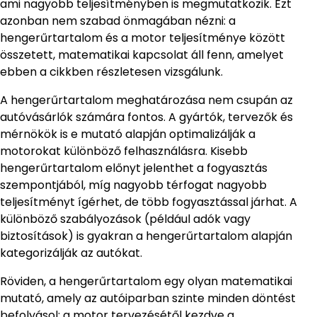
ami nagyobb teljesítményben is megmutatkozik. Ezt
azonban nem szabad önmagában nézni: a
hengerűrtartalom és a motor teljesítménye között
összetett, matematikai kapcsolat áll fenn, amelyet
ebben a cikkben részletesen vizsgálunk.
A hengerűrtartalom meghatározása nem csupán az
autóvásárlók számára fontos. A gyártók, tervezők és
mérnökök is e mutató alapján optimalizálják a
motorokat különböző felhasználásra. Kisebb
hengerűrtartalom előnyt jelenthet a fogyasztás
szempontjából, míg nagyobb térfogat nagyobb
teljesítményt ígérhet, de több fogyasztással járhat. A
különböző szabályozások (például adók vagy
biztosítások) is gyakran a hengerűrtartalom alapján
kategorizálják az autókat.
Röviden, a hengerűrtartalom egy olyan matematikai
mutató, amely az autóiparban szinte minden döntést
befolyásol: a motor tervezésétől kezdve a