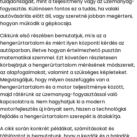
tulajdonságait, mint a teljesítmény vagy az üzemanyag-
fogyasztás. Különösen fontos ez a tudás, ha valaki
autóvásárlás előtt áll, vagy szeretné jobban megérteni,
hogyan működik a gépkocsija.
Cikkünk első részében bemutatjuk, mi is az a
hengerűrtartalom és miért ilyen központi kérdés az
autóiparban, illetve hogyan értelmezhető pusztán
matematikai szemmel. Ezt követően részletesen
körbejárjuk a hengerűrtartalom mérésének módszereit,
az alapfogalmakat, valamint a szükséges képleteket.
Megvizsgáljuk, hogy milyen összefüggés van a
hengerűrtartalom és a motor teljesítménye között,
majd rátérünk az üzemanyag-fogyasztással való
kapcsolatra is. Nem hagyhatjuk ki a modern
motorfejlesztés új irányait sem, hiszen a technológiai
fejlődés a hengerűrtartalom szerepét is átalakítja.
A cikk során konkrét példákat, számításokat és
táblázatot is bemutatunk, hogy a kezdők és a haladók