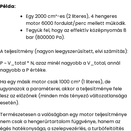
Példa:
Egy 2000 cm³-es (2 literes), 4 hengeres
motor 6000 fordulat/perc mellett működik.
Tegyük fel, hogy az effektív középnyomás 8
bar (800000 Pa).
A teljesítmény (nagyon leegyszerűsített, elvi számítás):
P ~ V_total * N, azaz minél nagyobb a V_total, annál
nagyobb a P értéke.
Ha egy másik motor csak 1000 cm³ (1 literes), de
ugyanazok a paraméterei, akkor a teljesítménye fele
lesz az előzőnek (minden más tényező változatlansága
esetén).
Természetesen a valóságban egy motor teljesítménye
nem csak a hengerűrtartalom függvénye, hanem az
égés hatékonysága, a szelepvezérlés, a turbófeltöltés