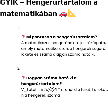
GYIK – Hengerűrtartalom a
matematikában
Mi pontosan a hengerűrtartalom?
A motor összes hengerének teljes térfogata,
amely matematikai úton, a hengerek sugara,
lökete és száma alapján számolható ki.
Hogyan számolható ki a
hengerűrtartalom?
V_total = π
(d/2)²
l * n, ahol d a furat, l a löket,
n a hengerek száma.