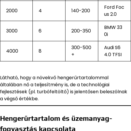
Ford Foc
2000
4
140-200
us 2.0
BMW 33
3000
6
200-350
0i
300-500
Audi S6
4000
8
+
4.0 TFSI
Látható, hogy a növekvő hengerűrtartalommal
általában nő a teljesítmény is, de a technológiai
fejlesztések (pl. turbófeltöltő) is jelentősen beleszólnak
a végső értékbe.
Hengerűrtartalom és üzemanyag-
fogyasztás kapcsolata