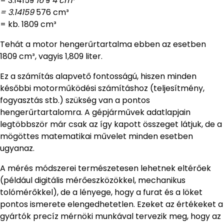
= 3.14159
16
9
4 cm³
= 3.14159
576 cm³
= kb. 1809 cm³
Tehát a motor hengerűrtartalma ebben az esetben
1809 cm³, vagyis 1,809 liter.
Ez a számítás alapvető fontosságú, hiszen minden
későbbi motorműködési számításhoz (teljesítmény,
fogyasztás stb.) szükség van a pontos
hengerűrtartalomra. A gépjárművek adatlapjain
legtöbbször már csak az így kapott összeget látjuk, de a
mögöttes matematikai művelet minden esetben
ugyanaz.
A mérés módszerei természetesen lehetnek eltérőek
(például digitális mérőeszközökkel, mechanikus
tolómérőkkel), de a lényege, hogy a furat és a löket
pontos ismerete elengedhetetlen. Ezeket az értékeket a
gyártók precíz mérnöki munkával tervezik meg, hogy az