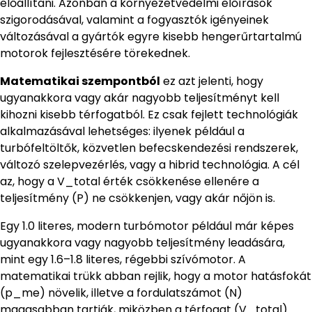
előállítani. Azonban a környezetvédelmi előírások
szigorodásával, valamint a fogyasztók igényeinek
változásával a gyártók egyre kisebb hengerűrtartalmú
motorok fejlesztésére törekednek.
Matematikai szempontból
ez azt jelenti, hogy
ugyanakkora vagy akár nagyobb teljesítményt kell
kihozni kisebb térfogatból. Ez csak fejlett technológiák
alkalmazásával lehetséges: ilyenek például a
turbófeltöltők, közvetlen befecskendezési rendszerek,
változó szelepvezérlés, vagy a hibrid technológia. A cél
az, hogy a V_total érték csökkenése ellenére a
teljesítmény (P) ne csökkenjen, vagy akár nőjön is.
Egy 1.0 literes, modern turbómotor például már képes
ugyanakkora vagy nagyobb teljesítmény leadására,
mint egy 1.6–1.8 literes, régebbi szívómotor. A
matematikai trükk abban rejlik, hogy a motor hatásfokát
(p_me) növelik, illetve a fordulatszámot (N)
magasabban tartják, miközben a térfogat (V_total)