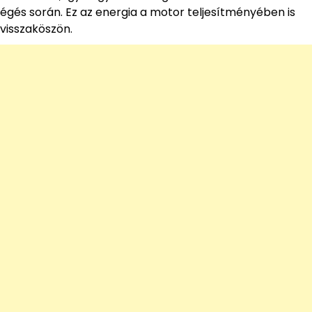
égés során. Ez az energia a motor teljesítményében is
visszaköszön.