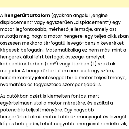
A
hengerűrtartalom
(gyakran angolul „engine
displacement” vagy egyszerűen „displacement”) egy
motor legfontosabb, mérhető jellemzője, amely azt
mutatja meg, hogy a motor hengerei egy teljes ciklusban
összesen mekkora térfogatú levegő-benzin keveréket
képesek befogadni. Matematikailag ez nem más, mint a
hengerek által leírt térfogat összege, amelyet
köbcentiméterben (cm³) vagy literben (L) szoktak
megadni. A hengerűrtartalom nemcsak egy szám,
hanem komoly jelentőséggel bír a motor teljesítménye,
nyomatéka és fogyasztása szempontjából is.
Az autókban azért is kiemelten fontos, mert
egyértelműen utal a motor méretére, és ezáltal a
potenciális teljesítményére. Egy nagyobb
hengerűrtartalmú motor több üzemanyagot és levegőt
képes befogadni, tehát nagyobb energiával rendelkezik,