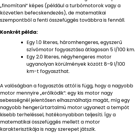
„finomítani” képes (például a turbómotorok vagy a
közvetlen befecskendezés), de matematikai
szempontból a fenti összefüggés továbbra is fennáll.
Konkrét példa:
Egy 1.0 literes, háromhengeres, egyszerű
szívómotor fogyasztása átlagosan 5 l/100 km.
Egy 2.0 literes, négyhengeres motor
ugyanolyan körülmények között 8–9 l/100
km-t fogyaszthat.
A valóságban a fogyasztás attól is függ, hogy a nagyobb
motor mennyire „erőlködik”: egy kis motor nagy
sebességnél jelentősen elhasználhatja magát, míg egy
nagyobb hengerűrtartalmú motor ugyanezt a tempót
kisebb terheléssel, hatékonyabban teljesíti. Így a
matematikai összefüggés mellett a motor
karakterisztikája is nagy szerepet játszik.