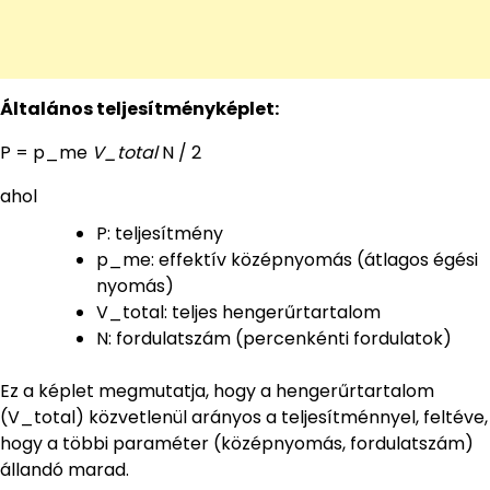
Általános teljesítményképlet:
P = p_me
V_total
N / 2
ahol
P: teljesítmény
p_me: effektív középnyomás (átlagos égési
nyomás)
V_total: teljes hengerűrtartalom
N: fordulatszám (percenkénti fordulatok)
Ez a képlet megmutatja, hogy a hengerűrtartalom
(V_total) közvetlenül arányos a teljesítménnyel, feltéve,
hogy a többi paraméter (középnyomás, fordulatszám)
állandó marad.