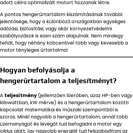
adott célra optimalizált motort hozzanak létre.
A pontos hengerűrtartalom kiszámításának további
jelentősége, hogy a különböző országokban egységes
adózási, biztosítási, vagy akár környezetvédelmi
szabályozások is ezen szám alapulnak. Nem mindegy
tehát, hogy néhány köbcentivel több vagy kevesebb a
motor tényleges űrtartalma!
Hogyan befolyásolja a
hengerűrtartalom a teljesítményt?
A
teljesítmény
(jellemzően lóerőben, azaz HP-ben vagy
kilowattban, kW mérve) és a hengerűrtartalom közötti
kapcsolat matematikai és műszaki szempontból is
szoros. Minél nagyobb a hengerűrtartalom, annál több
üzemanyagot és levegőt tud befogadni a motor egy
ciklus alatt, így nagyobb energiát tud felszabadítani az