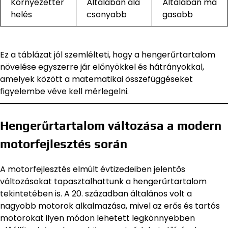
Környezetter
Általában ala
Általában ma
helés
csonyabb
gasabb
Ez a táblázat jól szemlélteti, hogy a hengerűrtartalom
növelése egyszerre jár előnyökkel és hátrányokkal,
amelyek között a matematikai összefüggéseket
figyelembe véve kell mérlegelni.
Hengerűrtartalom változása a modern
motorfejlesztés során
A motorfejlesztés elmúlt évtizedeiben jelentős
változásokat tapasztalhattunk a hengerűrtartalom
tekintetében is. A 20. században általános volt a
nagyobb motorok alkalmazása, mivel az erős és tartós
motorokat ilyen módon lehetett legkönnyebben