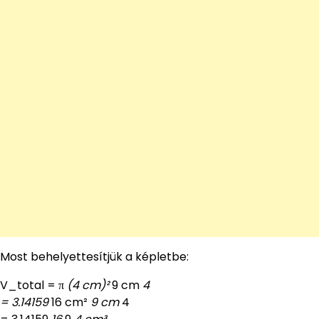
Most behelyettesítjük a képletbe:
V_total = π
(4 cm)²
9 cm
4
= 3.14159
16 cm²
9 cm
4