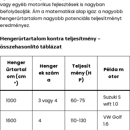
vagy egyéb motorikus fejlesztések is nagyban
befolyásolják. Ám a matematikai alap igaz: a nagyobb
hengerűrtartalom nagyobb potenciális teljesítményt
eredményez.
Hengerűrtartalom kontra teljesítmény –
összehasonlító táblázat
Henger
Henger
Teljesít
űrtartal
Példa m
ek szám
mény (H
om (cm
otor
a
P)
³)
Suzuki S
1000
3 vagy 4
60-75
wift 1.0
VW Golf
1600
4
110-130
1.6