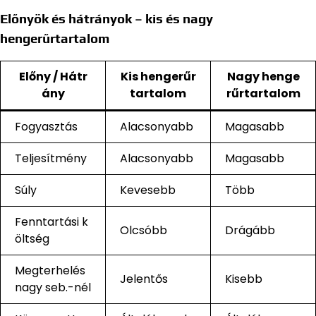
Előnyök és hátrányok – kis és nagy
hengerűrtartalom
Előny / Hátr
Kis hengerűr
Nagy henge
ány
tartalom
rűrtartalom
Fogyasztás
Alacsonyabb
Magasabb
Teljesítmény
Alacsonyabb
Magasabb
Súly
Kevesebb
Több
Fenntartási k
Olcsóbb
Drágább
öltség
Megterhelés
Jelentős
Kisebb
nagy seb.-nél