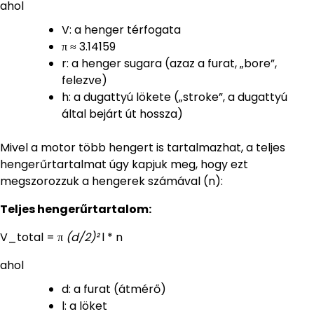
ahol
V: a henger térfogata
π ≈ 3.14159
r: a henger sugara (azaz a furat, „bore”,
felezve)
h: a dugattyú lökete („stroke”, a dugattyú
által bejárt út hossza)
Mivel a motor több hengert is tartalmazhat, a teljes
hengerűrtartalmat úgy kapjuk meg, hogy ezt
megszorozzuk a hengerek számával (n):
Teljes hengerűrtartalom:
V_total = π
(d/2)²
l * n
ahol
d: a furat (átmérő)
l: a löket