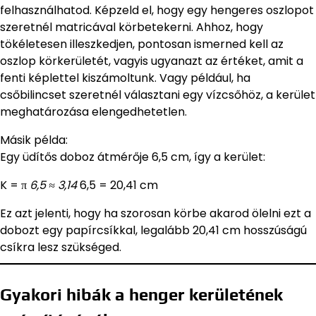
felhasználhatod. Képzeld el, hogy egy hengeres oszlopot
szeretnél matricával körbetekerni. Ahhoz, hogy
tökéletesen illeszkedjen, pontosan ismerned kell az
oszlop körkerületét, vagyis ugyanazt az értéket, amit a
fenti képlettel kiszámoltunk. Vagy például, ha
csőbilincset szeretnél választani egy vízcsőhöz, a kerület
meghatározása elengedhetetlen.
Másik példa:
Egy üdítős doboz átmérője 6,5 cm, így a kerület:
K = π
6,5 ≈ 3,14
6,5 = 20,41 cm
Ez azt jelenti, hogy ha szorosan körbe akarod ölelni ezt a
dobozt egy papírcsíkkal, legalább 20,41 cm hosszúságú
csíkra lesz szükséged.
Gyakori hibák a henger kerületének