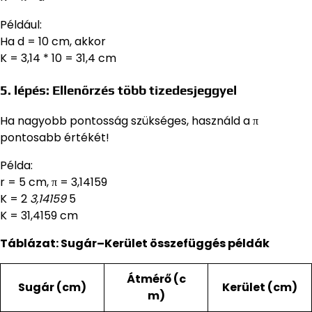
Például:
Ha d = 10 cm, akkor
K = 3,14 * 10 = 31,4 cm
5. lépés: Ellenőrzés több tizedesjeggyel
Ha nagyobb pontosság szükséges, használd a π
pontosabb értékét!
Példa:
r = 5 cm, π = 3,14159
K = 2
3,14159
5
K = 31,4159 cm
Táblázat: Sugár–Kerület összefüggés példák
Átmérő (c
Sugár (cm)
Kerület (cm)
m)