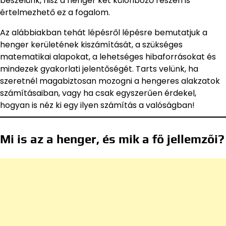
beszélünk, hisz a henger két különböző részén is
értelmezhető ez a fogalom.
Az alábbiakban tehát lépésről lépésre bemutatjuk a
henger kerületének kiszámítását, a szükséges
matematikai alapokat, a lehetséges hibaforrásokat és
mindezek gyakorlati jelentőségét. Tarts velünk, ha
szeretnél magabiztosan mozogni a hengeres alakzatok
számításaiban, vagy ha csak egyszerűen érdekel,
hogyan is néz ki egy ilyen számítás a valóságban!
Mi is az a henger, és mik a fő jellemzői?