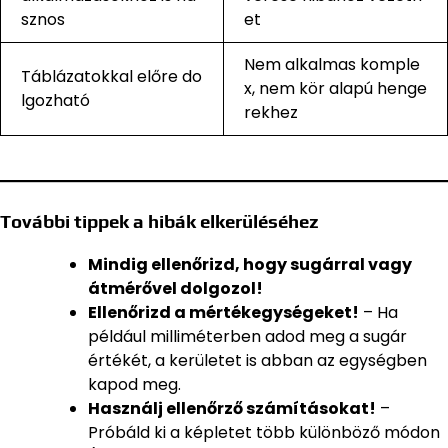
sznos
et
Nem alkalmas komple
Táblázatokkal előre do
x, nem kör alapú henge
lgozható
rekhez
További tippek a hibák elkerüléséhez
Mindig ellenőrizd, hogy sugárral vagy
átmérővel dolgozol!
Ellenőrizd a mértékegységeket!
– Ha
például milliméterben adod meg a sugár
értékét, a kerületet is abban az egységben
kapod meg.
Használj ellenőrző számításokat!
–
Próbáld ki a képletet több különböző módon