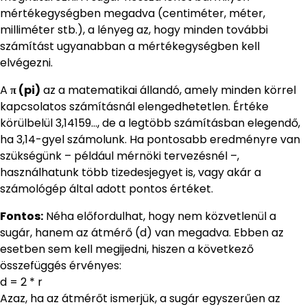
mértékegységben megadva (centiméter, méter,
milliméter stb.), a lényeg az, hogy minden további
számítást ugyanabban a mértékegységben kell
elvégezni.
A
π (pi)
az a matematikai állandó, amely minden körrel
kapcsolatos számításnál elengedhetetlen. Értéke
körülbelül 3,14159…, de a legtöbb számításban elegendő,
ha 3,14-gyel számolunk. Ha pontosabb eredményre van
szükségünk – például mérnöki tervezésnél –,
használhatunk több tizedesjegyet is, vagy akár a
számológép által adott pontos értéket.
Fontos:
Néha előfordulhat, hogy nem közvetlenül a
sugár, hanem az átmérő (d) van megadva. Ebben az
esetben sem kell megijedni, hiszen a következő
összefüggés érvényes:
d = 2 * r
Azaz, ha az átmérőt ismerjük, a sugár egyszerűen az