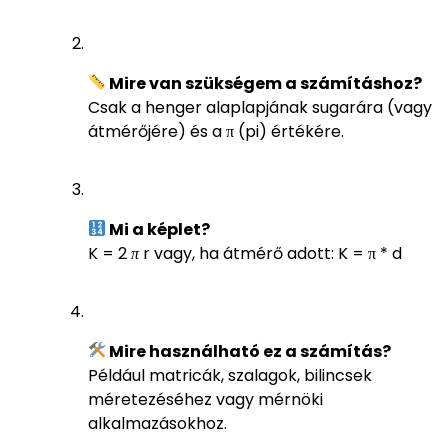
Mire van szükségem a számításhoz?
Csak a henger alaplapjának sugarára (vagy
átmérőjére) és a π (pi) értékére.
Mi a képlet?
K = 2
π
r vagy, ha átmérő adott: K = π * d
Mire használható ez a számítás?
Például matricák, szalagok, bilincsek
méretezéséhez vagy mérnöki
alkalmazásokhoz.