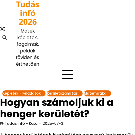
Tudás
Skip
to
infó
content
2026
Matek
képletek,
fogalmak,
példák
röviden és
érthetően
Képletek - Feladatok
Kerületszámítás
Matematika
Hogyan számoljuk ki a
henger kerületét?
Tudás infó - Kata
2025-07-31