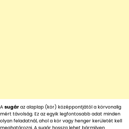
A
sugár
az alaplap (kör) középpontjától a körvonalig
mért távolság. Ez az egyik legfontosabb adat minden
olyan feladatnál, ahol a kör vagy henger kerületét kell
meghatározni. A sugár hossza lehet bármilyen