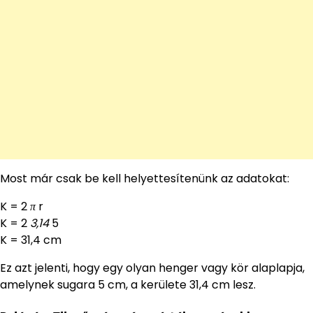
Most már csak be kell helyettesítenünk az adatokat:
K = 2
π
r
K = 2
3,14
5
K = 31,4 cm
Ez azt jelenti, hogy egy olyan henger vagy kör alaplapja,
amelynek sugara 5 cm, a kerülete 31,4 cm lesz.