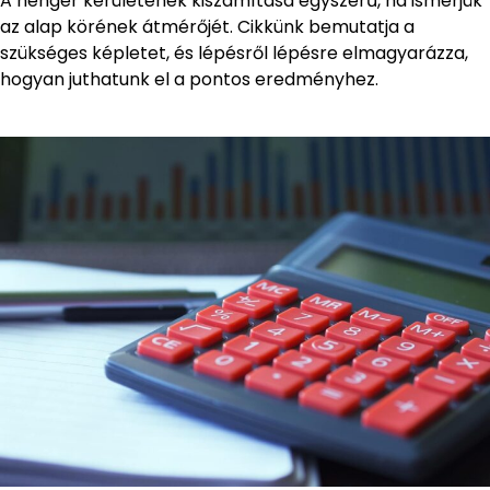
A henger kerületének kiszámítása egyszerű, ha ismerjük
az alap körének átmérőjét. Cikkünk bemutatja a
szükséges képletet, és lépésről lépésre elmagyarázza,
hogyan juthatunk el a pontos eredményhez.