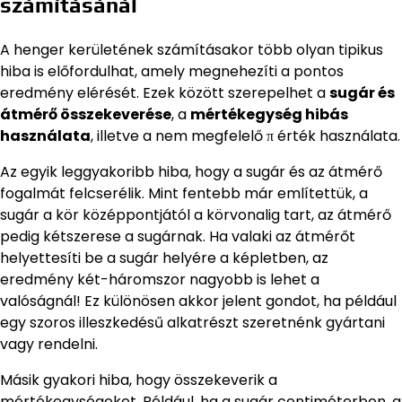
számításánál
A henger kerületének számításakor több olyan tipikus
hiba is előfordulhat, amely megnehezíti a pontos
eredmény elérését. Ezek között szerepelhet a
sugár és
átmérő összekeverése
, a
mértékegység hibás
használata
, illetve a nem megfelelő π érték használata.
Az egyik leggyakoribb hiba, hogy a sugár és az átmérő
fogalmát felcserélik. Mint fentebb már említettük, a
sugár a kör középpontjától a körvonalig tart, az átmérő
pedig kétszerese a sugárnak. Ha valaki az átmérőt
helyettesíti be a sugár helyére a képletben, az
eredmény két-háromszor nagyobb is lehet a
valóságnál! Ez különösen akkor jelent gondot, ha például
egy szoros illeszkedésű alkatrészt szeretnénk gyártani
vagy rendelni.
Másik gyakori hiba, hogy összekeverik a
mértékegységeket. Például, ha a sugár centiméterben, a