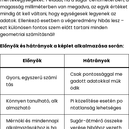
magasság milliméterben van megadva, az egyik értéket
mindig át kell váltani, hogy egységesek legyenek az
adatok. Ellenkező esetben a végeredmény hibás lesz –
ezt különösen fontos szem előtt tartani minden
geometriai számításnál!
Előnyök és hátrányok a képlet alkalmazása során:
Előnyök
Hátrányok
Csak pontossággal me
Gyors, egyszerű számí
gadott adatokkal műk
tás
ödik
Könnyen tanulható, alk
Pi közelítése esetén po
almazható
ntatlanság lehetséges
Mérnöki és mindennapi
Sugár-átmérő összeke
alkalmazásokhoz is ha
verése hibához vezeth