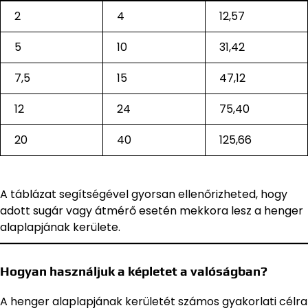
2
4
12,57
5
10
31,42
7,5
15
47,12
12
24
75,40
20
40
125,66
A táblázat segítségével gyorsan ellenőrizheted, hogy
adott sugár vagy átmérő esetén mekkora lesz a henger
alaplapjának kerülete.
Hogyan használjuk a képletet a valóságban?
A henger alaplapjának kerületét számos gyakorlati célra