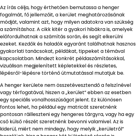
Az írás célja, hogy érthetően bemutassa a henger
fogalmát, fő jellemzőit, a kerület meghatározásának
módját, valamint azt, hogy milyen adatokra van szükség
a számításhoz. A cikk kitér a gyakori hibákra is, amelyek
előfordulhatnak a számítás során, és segít elkerülni
ezeket. Kezdők és haladók egyaránt találhatnak hasznos
gyakorlati tanácsokat, példákat, tippeket a témával
kapcsolatban. Mindezt konkrét példaszámításokkal,
vizuálisan megjelenített képletekkel és részletes,
lépésről-lépésre történő útmutatással mutatjuk be.
A henger kerülete nem összetévesztendő a felszínével
vagy térfogatával, hiszen a „kerület” ebben az esetben
egy speciális vonalhosszúságot jelent. Ez különösen
fontos lehet, ha például egy matricát szeretnénk
pontosan ráilleszteni egy hengeres tárgyra, vagy ha egy
cső külső részét szeretnénk bevonni valamivel. Az is
kiderül, miért nem mindegy, hogy melyik „kerületről”