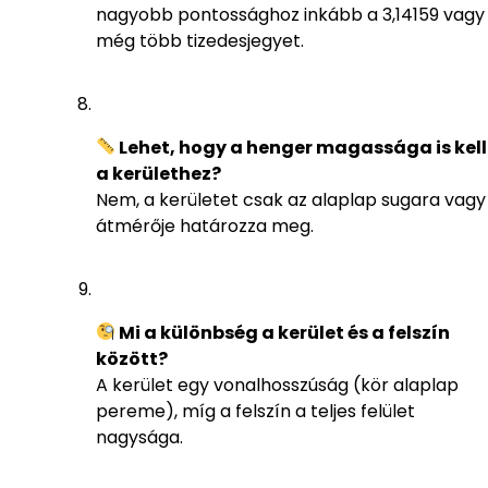
nagyobb pontossághoz inkább a 3,14159 vagy
még több tizedesjegyet.
Lehet, hogy a henger magassága is kell
a kerülethez?
Nem, a kerületet csak az alaplap sugara vagy
átmérője határozza meg.
Mi a különbség a kerület és a felszín
között?
A kerület egy vonalhosszúság (kör alaplap
pereme), míg a felszín a teljes felület
nagysága.