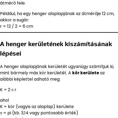
átmérő fele.
Például, ha egy henger alaplapjának az átmérője 12 cm,
akkor a sugár:
r = 12 / 2 = 6 cm
A henger kerületének kiszámításának
lépései
A henger alaplapjának kerületét ugyanúgy számítjuk ki,
mint bármely más kör kerületét. A
kör kerülete
az
alábbi képlettel adható meg:
K = 2
π
r
ahol
K = kör (vagyis az alaplap) kerülete
π = pi (kb. 3,14 vagy pontosabb érték)