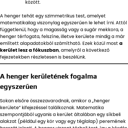
között.
A henger tehát egy szimmetrikus test, amelyet
matematikailag viszonylag egyszerűen le lehet írni. Attól
függetlenül, hogy a magasság vagy a sugár mekkora, a
henger térfogata, felszíne, illetve kerülete mindig a már
említett alapadatokból számítható. Ezek közül most
a
kerület lesz a fókuszban
, amelyről a következő
fejezetekben részletesen is beszélünk.
A henger kerületének fogalma
egyszerűen
Sokan elsőre összezavarodnak, amikor a „henger
kerülete” kifejezéssel találkoznak. Matematika
szempontjából ugyanis a kerület általában egy síkbeli
alakzat (például egy kör vagy egy téglalap) peremének