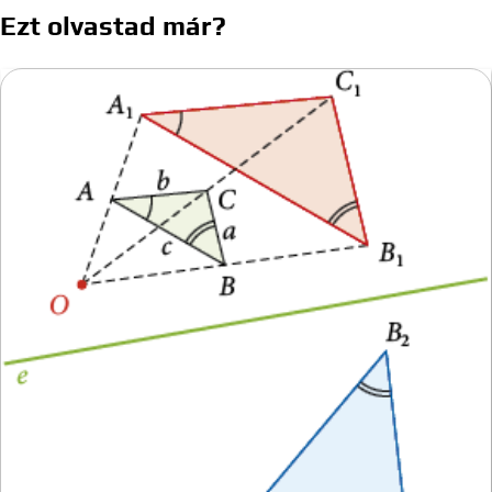
navigáció
Ezt olvastad már?