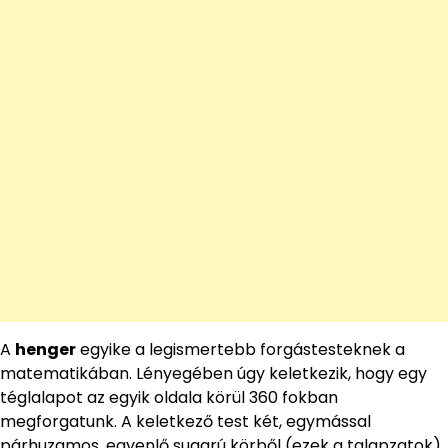
A
henger
egyike a legismertebb forgástesteknek a
matematikában. Lényegében úgy keletkezik, hogy egy
téglalapot az egyik oldala körül 360 fokban
megforgatunk. A keletkező test két, egymással
párhuzamos, egyenlő sugarú körből (ezek a talapzatok)