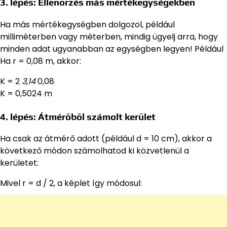
3. lépés: Ellenőrzés más mértékegységekben
Ha más mértékegységben dolgozol, például
milliméterben vagy méterben, mindig ügyelj arra, hogy
minden adat ugyanabban az egységben legyen! Például
Ha r = 0,08 m, akkor:
K = 2
3,14
0,08
K = 0,5024 m
4. lépés: Átmérőből számolt kerület
Ha csak az átmérő adott (például d = 10 cm), akkor a
következő módon számolhatod ki közvetlenül a
kerületet:
Mivel r = d / 2, a képlet így módosul: