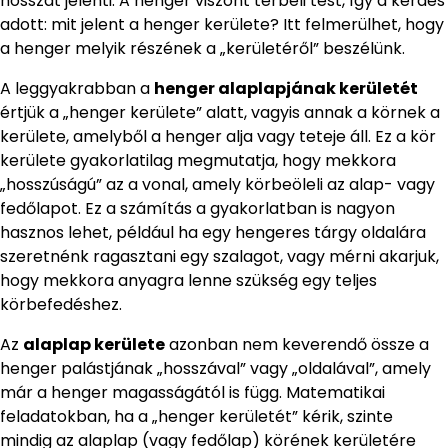
hosszát jelenti. A henger viszont térbeli test, így a kérdés
adott: mit jelent a henger kerülete? Itt felmerülhet, hogy
a henger melyik részének a „kerületéről” beszélünk.
A leggyakrabban a
henger alaplapjának kerületét
értjük a „henger kerülete” alatt, vagyis annak a körnek a
kerülete, amelyből a henger alja vagy teteje áll. Ez a kör
kerülete gyakorlatilag megmutatja, hogy mekkora
„hosszúságú” az a vonal, amely körbeöleli az alap- vagy
fedőlapot. Ez a számítás a gyakorlatban is nagyon
hasznos lehet, például ha egy hengeres tárgy oldalára
szeretnénk ragasztani egy szalagot, vagy mérni akarjuk,
hogy mekkora anyagra lenne szükség egy teljes
körbefedéshez.
Az
alaplap kerülete
azonban nem keverendő össze a
henger palástjának „hosszával” vagy „oldalával”, amely
már a henger magasságától is függ. Matematikai
feladatokban, ha a „henger kerületét” kérik, szinte
mindig az alaplap (vagy fedőlap) körének kerületére