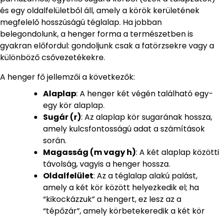
és egy oldalfelületből áll, amely a körök kerületének
megfelelő hosszúságú téglalap. Ha jobban
belegondolunk, a henger forma a természetben is
gyakran előfordul: gondoljunk csak a fatörzsekre vagy a
különböző csővezetékekre.
A henger fő jellemzői a következők:
Alaplap
: A henger két végén található egy-
egy kör alaplap.
Sugár (r)
: Az alaplap kör sugarának hossza,
amely kulcsfontosságú adat a számítások
során.
Magasság (m vagy h)
: A két alaplap közötti
távolság, vagyis a henger hossza.
Oldalfelület
: Az a téglalap alakú palást,
amely a két kör között helyezkedik el; ha
“kikockázzuk” a hengert, ez lesz az a
“tépőzár”, amely körbetekeredik a két kör