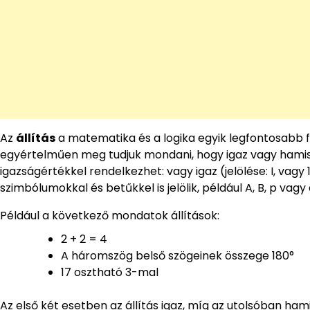
Az
állítás
a matematika és a logika egyik legfontosabb f
egyértelműen meg tudjuk mondani, hogy igaz vagy hamis. T
igazságértékkel rendelkezhet: vagy igaz (jelölése: I, vagy 
szimbólumokkal és betűkkel is jelölik, például A, B, p vagy
Például a következő mondatok állítások:
2 + 2 = 4
A háromszög belső szögeinek összege 180°
17 osztható 3-mal
Az első két esetben az állítás igaz, míg az utolsóban ha