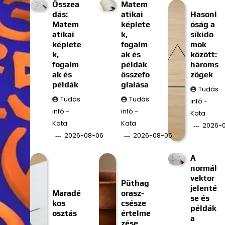
Összea
Matem
dás:
atikai
Hasonl
Matem
képlete
óság a
atikai
k,
síkido
képlete
fogalm
mok
k,
ak és
között:
fogalm
példák
hároms
ak és
összefo
zögek
példák
glalása
Tudás
Tudás
Tudás
infó -
infó -
infó -
Kata
Kata
Kata
2026-
2026-08-06
2026-08-05
A
normál
vektor
Püthag
jelenté
Maradé
orasz-
se és
kos
csésze
példák
osztás
értelme
a
zése