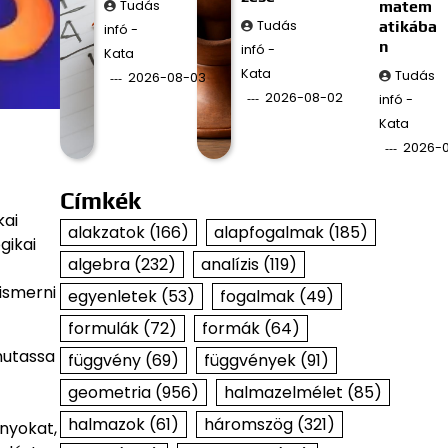
Tudás
matem
Tudás
atikába
infó -
n
infó -
Kata
Kata
Tudás
2026-08-03
2026-08-02
infó -
Kata
2026-
Címkék
kai
alakzatok
(166)
alapfogalmak
(185)
gikai
algebra
(232)
analízis
(119)
ismerni
egyenletek
(53)
fogalmak
(49)
formulák
(72)
formák
(64)
mutassa
függvény
(69)
függvények
(91)
geometria
(956)
halmazelmélet
(85)
halmazok
(61)
háromszög
(321)
ányokat,