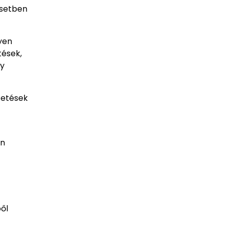
esetben
yen
tések,
gy
tetések
en
ől