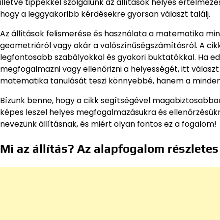
illetve tippekkel szolgálunk az állítások helyes értelmezé
hogy a leggyakoribb kérdésekre gyorsan választ találj.
Az állítások felismerése és használata a matematika min
geometriáról vagy akár a valószínűségszámításról. A ci
legfontosabb szabályokkal és gyakori buktatókkal. Ha ed
megfogalmazni vagy ellenőrizni a helyességét, itt válas
matematika tanulását teszi könnyebbé, hanem a mindenna
Bízunk benne, hogy a cikk segítségével magabiztosabban 
képes leszel helyes megfogalmazásukra és ellenőrzésükre
nevezünk állításnak, és miért olyan fontos ez a fogalom!
Mi az állítás? Az alapfogalom részlete