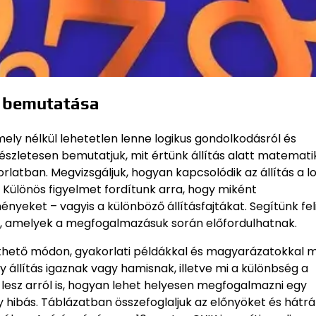
s bemutatása
ely nélkül lehetetlen lenne logikus gondolkodásról és
észletesen bemutatjuk, mit értünk állítás alatt matemati
latban. Megvizsgáljuk, hogyan kapcsolódik az állítás a lo
 Különös figyelmet fordítunk arra, hogy miként
yeket – vagyis a különböző állításfajtákat. Segítünk fel
at, amelyek a megfogalmazásuk során előfordulhatnak.
rthető módon, gyakorlati példákkal és magyarázatokkal 
y állítás igaznak vagy hamisnak, illetve mi a különbség a
 lesz arról is, hogyan lehet helyesen megfogalmazni egy
y hibás. Táblázatban összefoglaljuk az előnyöket és hátr