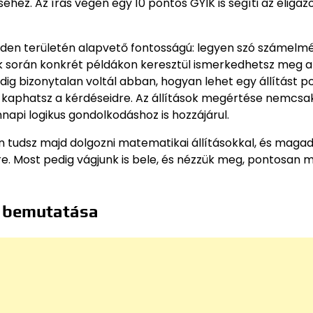
séhez. Az írás végén egy 10 pontos GYIK is segíti az eligaz
den területén alapvető fontosságú: legyen szó számelmél
kk során konkrét példákon keresztül ismerkedhetsz meg a
dig bizonytalan voltál abban, hogyan lehet egy állítást 
zt kaphatsz a kérdéseidre. Az állítások megértése nemcsa
pi logikus gondolkodáshoz is hozzájárul.
tudsz majd dolgozni matematikai állításokkal, és magad 
. Most pedig vágjunk is bele, és nézzük meg, pontosan m
s bemutatása