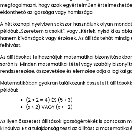
megfogalmazni, hogy azok egyértelműen értelmezhetőek l
eldönthető az igazsága vagy hamissága.
A hétköznapi nyelvben sokszor használunk olyan mondat
például: „Szeretem a csokit”, vagy „Kérlek, nyisd ki az ab
hanem kívánságok vagy érzések. Az állítás tehát mindig 
felhívást.
Az állításokat felhasználjuk matematikai bizonyításokba
során is. Minden matematikai tétel vagy szabály bizonyítá
rendszerezése, összevetése és elemzése adja a logikai g
Matematikában gyakran találkozunk összetett állításokka
például:
(2 + 2 = 4) ÉS (5 > 3)
(x > 2) VAGY (x < -2)
Az ilyen összetett állítások igazságértékét is pontosan 
kiindulva. Ez a tulajdonság teszi az állítást a matematika