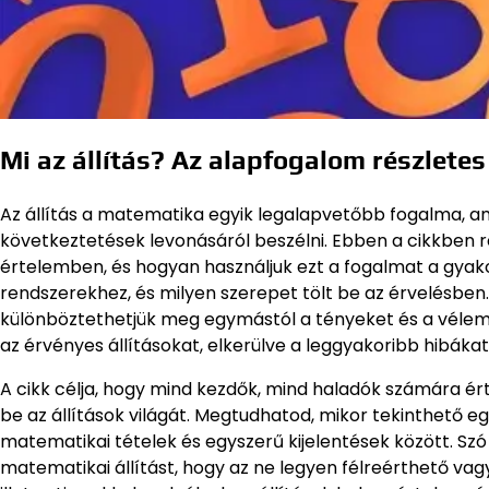
Mi az állítás? Az alapfogalom részlete
Az állítás a matematika egyik legalapvetőbb fogalma, am
következtetések levonásáról beszélni. Ebben a cikkben r
értelemben, és hogyan használjuk ezt a fogalmat a gyakor
rendszerekhez, és milyen szerepet tölt be az érvelésben.
különböztethetjük meg egymástól a tényeket és a vélemén
az érvényes állításokat, elkerülve a leggyakoribb hibák
A cikk célja, hogy mind kezdők, mind haladók számára é
be az állítások világát. Megtudhatod, mikor tekinthető eg
matematikai tételek és egyszerű kijelentések között. Szó
matematikai állítást, hogy az ne legyen félreérthető vag