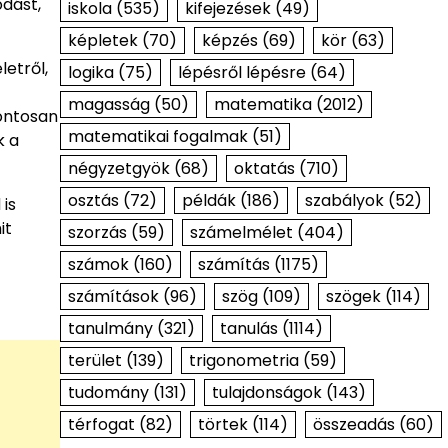
odást,
iskola
(535)
kifejezések
(49)
képletek
(70)
képzés
(69)
kör
(63)
etről,
logika
(75)
lépésről lépésre
(64)
magasság
(50)
matematika
(2012)
pontosan
matematikai fogalmak
(51)
k a
négyzetgyök
(68)
oktatás
(710)
osztás
(72)
példák
(186)
szabályok
(52)
is
it
szorzás
(59)
számelmélet
(404)
számok
(160)
számítás
(1175)
számítások
(96)
szög
(109)
szögek
(114)
tanulmány
(321)
tanulás
(1114)
terület
(139)
trigonometria
(59)
tudomány
(131)
tulajdonságok
(143)
térfogat
(82)
törtek
(114)
összeadás
(60)