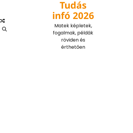
Tudás
Skip
to
infó 2026
content
Matek képletek,
fogalmak, példák
röviden és
érthetően