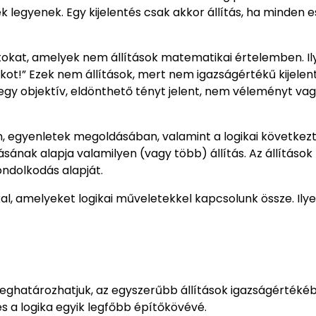
egyenek. Egy kijelentés csak akkor állítás, ha minden 
okat, amelyek nem állítások matematikai értelemben. Il
lakot!” Ezek nem állítások, mert nem igazságértékű kijelen
egy objektív, eldönthető tényt jelent, nem véleményt va
n, egyenletek megoldásában, valamint a logikai következ
sának alapja valamilyen (vagy több) állítás. Az állítások
ondolkodás alapját.
l, amelyeket logikai műveletekkel kapcsolunk össze. Ily
meghatározhatjuk, az egyszerűbb állítások igazságértékéb
 és a logika egyik legfőbb építőkövévé.