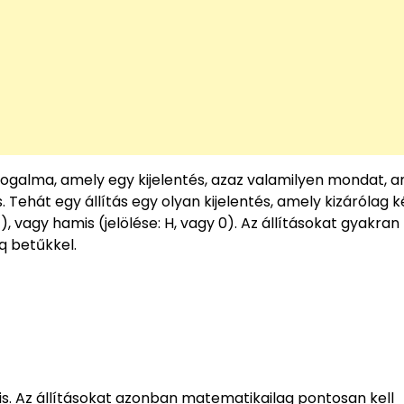
ogalma, amely egy kijelentés, azaz valamilyen mondat, a
ehát egy állítás egy olyan kijelentés, amely kizárólag k
1), vagy hamis (jelölése: H, vagy 0). Az állításokat gyakran
 q betűkkel.
mis. Az állításokat azonban matematikailag pontosan kell