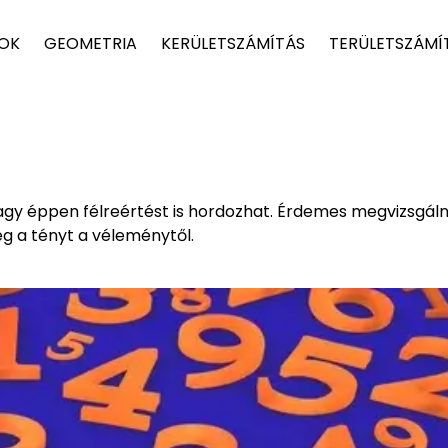
TOK
GEOMETRIA
KERÜLETSZÁMÍTÁS
TERÜLETSZÁMÍ
vagy éppen félreértést is hordozhat. Érdemes megvizsgálni
g a tényt a véleménytől.