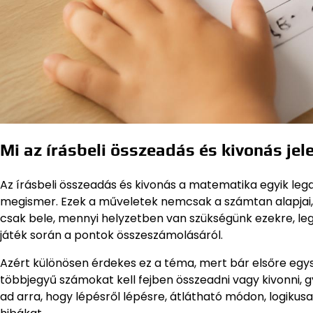
Mi az írásbeli összeadás és kivonás je
Az írásbeli összeadás és kivonás a matematika egyik le
megismer. Ezek a műveletek nemcsak a számtan alapjai,
csak bele, mennyi helyzetben van szükségünk ezekre, leg
játék során a pontok összeszámolásáról.
Azért különösen érdekes ez a téma, mert bár elsőre egysz
többjegyű számokat kell fejben összeadni vagy kivonni, 
ad arra, hogy lépésről lépésre, átlátható módon, logikus