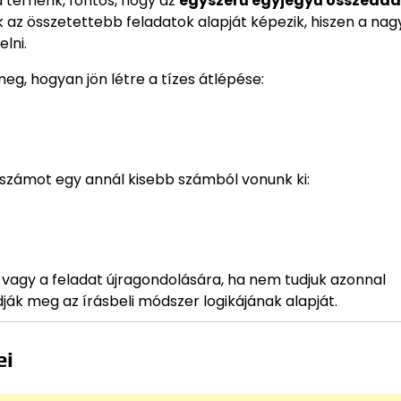
 térnénk, fontos, hogy az
egyszerű egyjegyű összeadá
az összetettebb feladatok alapját képezik, hiszen a na
lni.
g, hogyan jön létre a tízes átlépése:
y számot egy annál kisebb számból vonunk ki:
vagy a feladat újragondolására, ha nem tudjuk azonnal
ják meg az írásbeli módszer logikájának alapját.
ei