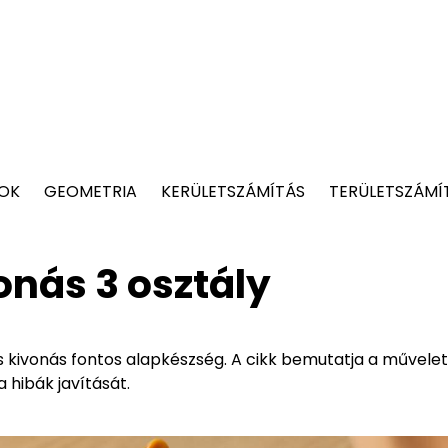
TOK
GEOMETRIA
KERÜLETSZÁMÍTÁS
TERÜLETSZÁMÍ
onás 3 osztály
s kivonás fontos alapkészség. A cikk bemutatja a művele
 hibák javítását.