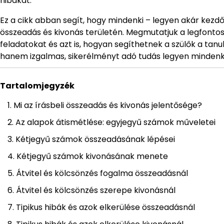
hibákat.
Ez a cikk abban segít, hogy mindenki – legyen akár kezdő
összeadás és kivonás területén. Megmutatjuk a legfontosa
feladatokat és azt is, hogyan segíthetnek a szülők a tan
hanem izgalmas, sikerélményt adó tudás legyen mindenk
Tartalomjegyzék
Mi az írásbeli összeadás és kivonás jelentősége?
Az alapok átismétlése: egyjegyű számok műveletei
Kétjegyű számok összeadásának lépései
Kétjegyű számok kivonásának menete
Átvitel és kölcsönzés fogalma összeadásnál
Átvitel és kölcsönzés szerepe kivonásnál
Tipikus hibák és azok elkerülése összeadásnál