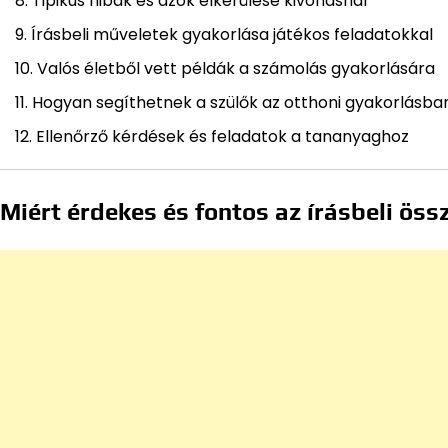
Tipikus hibák és azok elkerülése kivonásnál
Írásbeli műveletek gyakorlása játékos feladatokkal
Valós életből vett példák a számolás gyakorlására
Hogyan segíthetnek a szülők az otthoni gyakorlásba
Ellenőrző kérdések és feladatok a tananyaghoz
Miért érdekes és fontos az írásbeli ös