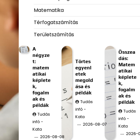
Matematika
Térfogatszámítás
Területszámítás
A
Összea
négyze
dás:
t:
Törtes
Matem
matem
egyenl
atikai
atikai
etek
képlete
képlete
megold
k,
k,
ása és
fogalm
fogalm
példák
ak és
ak és
Tudás
példák
példák
infó -
Tudás
Tudás
Kata
infó -
infó -
2026-08-07
Kata
Kata
2026-
2026-08-08