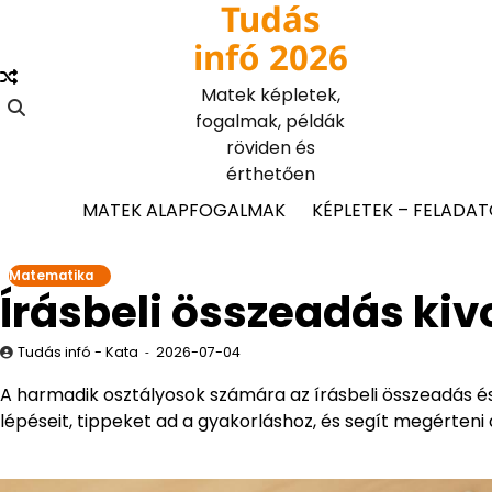
Tudás
Skip
to
infó 2026
content
Matek képletek,
fogalmak, példák
röviden és
érthetően
MATEK ALAPFOGALMAK
KÉPLETEK – FELADA
Matematika
Írásbeli összeadás kiv
Tudás infó - Kata
2026-07-04
A harmadik osztályosok számára az írásbeli összeadás é
lépéseit, tippeket ad a gyakorláshoz, és segít megérteni a