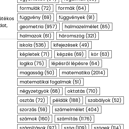
formulák
(72)
formák
(64)
függvény
(69)
függvények
(91)
játékos
dat,
geometria
(957)
halmazelmélet
(85)
halmazok
(61)
háromszög
(321)
iskola
(536)
kifejezések
(49)
képletek
(71)
képzés
(69)
kör
(63)
logika
(75)
lépésről lépésre
(64)
magasság
(50)
matematika
(2014)
matematikai fogalmak
(51)
négyzetgyök
(68)
oktatás
(710)
osztás
(72)
példák
(188)
szabályok
(52)
szorzás
(59)
számelmélet
(404)
számok
(160)
számítás
(1176)
számítások
(97)
szög
(109)
szögek
(114)