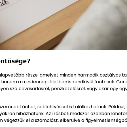
lentősége?
galapvetőbb része, amelyet minden harmadik osztályos ta
 hanem a mindennapi életben is rendkívül fontosak. Gon
yen szó bevásárlásról, pénzkezelésről, vagy akár egy eg
erűnek tűnhet, sok kihívással is találkozhatunk. Például,
gyakran hibázhatunk. Az írásbeli módszer azonban lehető
an végezzük el a számolást, elkerülve a figyelmetlenségb