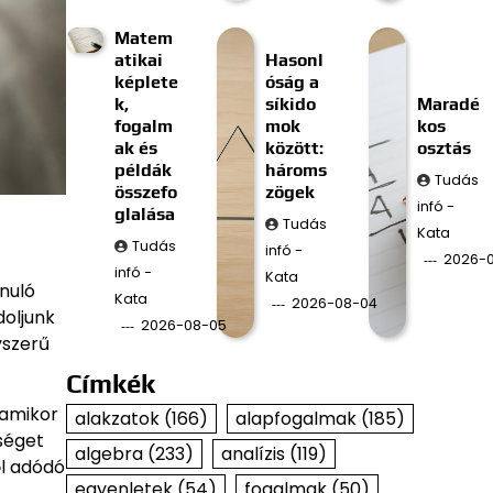
Matem
atikai
Hasonl
képlete
óság a
k,
síkido
Maradé
fogalm
mok
kos
ak és
között:
osztás
példák
hároms
Tudás
összefo
zögek
infó -
glalása
Tudás
Kata
Tudás
infó -
2026-
infó -
Kata
nuló
Kata
2026-08-04
doljunk
2026-08-05
yszerű
Címkék
 amikor
alakzatok
(166)
alapfogalmak
(185)
séget
algebra
(233)
analízis
(119)
ől adódó
egyenletek
(54)
fogalmak
(50)