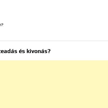
n?
szeadás és kivonás?