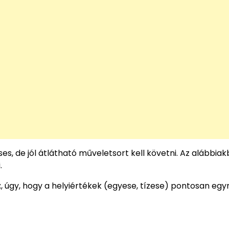
s, de jól átlátható műveletsort kell követni. Az alábbia
.
t
, úgy, hogy a helyiértékek (egyese, tízese) pontosan eg