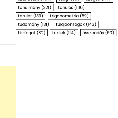
tanulmány
(321)
tanulás
(1116)
terület
(139)
trigonometria
(59)
tudomány
(131)
tulajdonságok
(143)
térfogat
(82)
törtek
(114)
összeadás
(60)