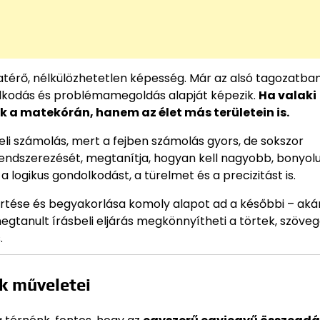
zatérő, nélkülözhetetlen képesség. Már az alsó tagozatba
olkodás és problémamegoldás alapját képezik.
Ha valaki
 a matekórán, hanem az élet más területein is.
beli számolás, mert a fejben számolás gyors, de sokszor
s rendszerezését, megtanítja, hogyan kell nagyobb, bonyol
 a logikus gondolkodást, a türelmet és a precizitást is.
értése és begyakorlása komoly alapot ad a későbbi – aká
megtanult írásbeli eljárás megkönnyítheti a törtek, szöve
.
k műveletei