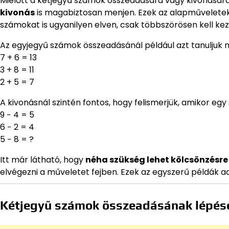
Mielőtt a kétjegyű számok összeadására vagy kivonására
kivonás
is magabiztosan menjen. Ezek az alapműveletek 
számokat is ugyanilyen elven, csak többszörösen kell keze
Az egyjegyű számok összeadásánál például azt tanuljuk me
7 + 6 = 13
3 + 8 = 11
2 + 5 = 7
A kivonásnál szintén fontos, hogy felismerjük, amikor eg
9 − 4 = 5
6 − 2 = 4
5 − 8 = ?
Itt már látható, hogy
néha szükség lehet kölcsönzésre
elvégezni a műveletet fejben. Ezek az egyszerű példák ad
Kétjegyű számok összeadásának lépés