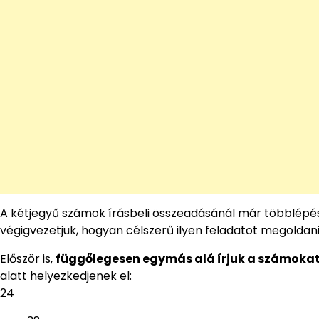
A kétjegyű számok írásbeli összeadásánál már többlépése
végigvezetjük, hogyan célszerű ilyen feladatot megoldani
Először is,
függőlegesen egymás alá írjuk a számoka
alatt helyezkedjenek el:
24