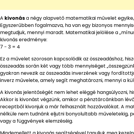
A
kivonás
a négy alapvető matematikai művelet egyike,
Egyszerűbben fogalmazva, ha van egy bizonyos mennyiség
megtudjuk, mennyi maradt. Matematikai jelölése a „mínusz
kivonás eredménye:
7 − 3 = 4
Ez a művelet szorosan kapcsolódik az összeadáshoz, hisz
összeadás során két vagy több mennyiséget „összegzünk”,
gyakran nevezik az összeadás inverzének vagy fordított
inverz művelete, amely segít meghatározni, mennyi a kü
A kivonás jelentőségét nem lehet eléggé hangsúlyozni, h
Akkor is kivonást végzünk, amikor a pénztárcánkban lévő
receptből kivonjuk a már felhasznált hozzávalókat. A ma
nélküle nem tudnánk eljutni bonyolultabb műveletekig, 
vagy a függvények elemzéséig.
Mindemellett a kivonás segítségével tanuljuk meg kezelni