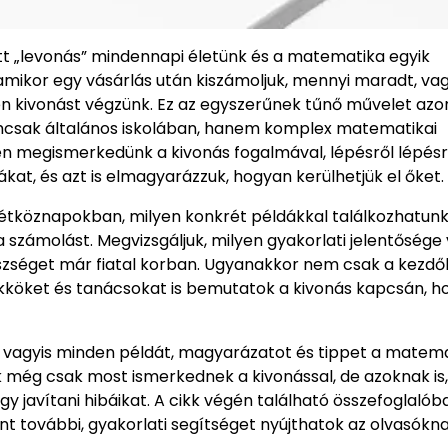
t „levonás” mindennapi életünk és a matematika egyik
mikor egy vásárlás után kiszámoljuk, mennyi maradt, va
en kivonást végzünk. Ez az egyszerűnek tűnő művelet az
emcsak általános iskolában, hanem komplex matematikai
n megismerkedünk a kivonás fogalmával, lépésről lépés
ákat, és azt is elmagyarázzuk, hogyan kerülhetjük el őket.
 hétköznapokban, milyen konkrét példákkal találkozhatunk
számolást. Megvizsgáljuk, milyen gyakorlati jelentősége
 készséget már fiatal korban. Ugyanakkor nem csak a kezd
ükköket és tanácsokat is bemutatok a kivonás kapcsán, h
 vagyis minden példát, magyarázatot és tippet a matem
 még csak most ismerkednek a kivonással, de azoknak is,
y javítani hibáikat. A cikk végén található összefoglalób
nt további, gyakorlati segítséget nyújthatok az olvasókna