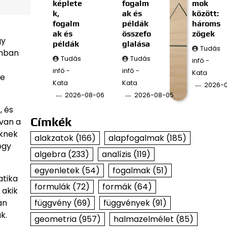
képlete
fogalm
mok
k,
ak és
között:
fogalm
példák
hároms
ak és
összefo
zögek
gy
példák
glalása
Tudás
onban
Tudás
Tudás
infó -
infó -
infó -
Kata
re
Kata
Kata
2026-
2026-08-06
2026-08-05
, és
Címkék
 van a
őknek
alakzatok
(166)
alapfogalmak
(185)
ogy
algebra
(233)
analízis
(119)
egyenletek
(54)
fogalmak
(51)
atika
formulák
(72)
formák
(64)
 akik
függvény
(69)
függvények
(91)
an
k.
geometria
(957)
halmazelmélet
(85)