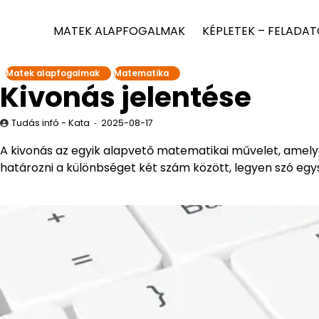
MATEK ALAPFOGALMAK
KÉPLETEK – FELADA
Matek alapfogalmak
Matematika
Kivonás jelentése
Tudás infó - Kata
2025-08-17
A kivonás az egyik alapvető matematikai művelet, amely
határozni a különbséget két szám között, legyen szó egys