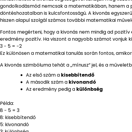
gondolkodásmód nemcsak a matematikában, hanem a p
döntéshozatalban is kulcsfontosságú. A kivonás egysze
hiszen alapul szolgál számos további matematikai műve
Fontos megérteni, hogy a kivonás nem mindig ad pozitív 
eredmény pozitív. Ha viszont a nagyobb számot vonjuk ki
3 − 5 = −2
Ez különösen a matematikai tanulás során fontos, amik
A kivonás szimbóluma tehát a „mínusz” jel, és a művelet
Az első szám a
kisebbítendő
A második szám a
kivonandó
Az eredmény pedig a
különbség
Példa:
8 − 5 = 3
8: kisebbítendő
5: kivonandó
3: különbség