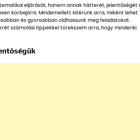
matikai eljárását, hanem annak hátterét, jelentőségét 
sen körbejárni. Mindemellett kitérünk arra, miként lehet
ztosabban és gyorsabban oldhassunk meg feladatokat.
rét számolási tippekkel törekszem arra, hogy mindenki
lentőségük