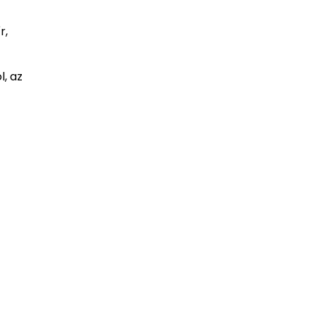
r,
, az