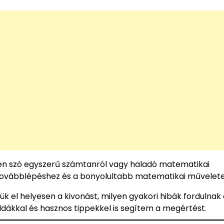
gyen szó egyszerű számtanról vagy haladó matematikai
továbblépéshez és a bonyolultabb matematikai művelet
 el helyesen a kivonást, milyen gyakori hibák fordulnak e
ldákkal és hasznos tippekkel is segítem a megértést.