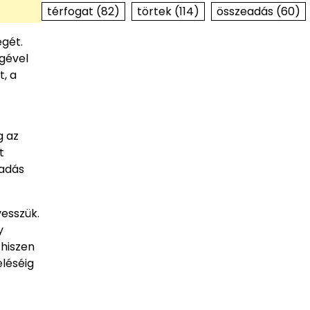
térfogat
(82)
törtek
(114)
összeadás
(60)
gét.
gével
t, a
g az
t
eadás
vesszük.
y
 hiszen
eléséig