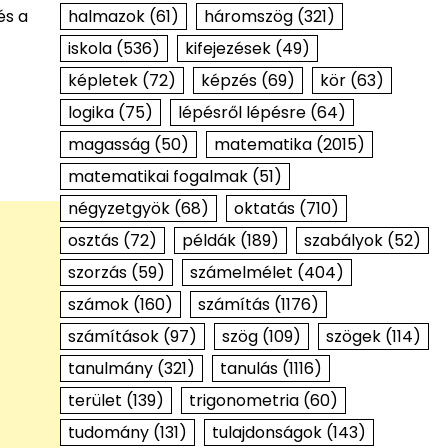
halmazok
(61)
háromszög
(321)
és a
iskola
(536)
kifejezések
(49)
képletek
(72)
képzés
(69)
kör
(63)
logika
(75)
lépésről lépésre
(64)
magasság
(50)
matematika
(2015)
matematikai fogalmak
(51)
négyzetgyök
(68)
oktatás
(710)
osztás
(72)
példák
(189)
szabályok
(52)
szorzás
(59)
számelmélet
(404)
számok
(160)
számítás
(1176)
számítások
(97)
szög
(109)
szögek
(114)
tanulmány
(321)
tanulás
(1116)
terület
(139)
trigonometria
(60)
tudomány
(131)
tulajdonságok
(143)