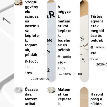
Szögfü
ggvény
A
ek:
négyze
szinusz
t:
Törtes
és
matem
egyenl
koszinu
atikai
etek
sz
képlete
megold
képlete
k,
ása és
k,
fogalm
példák
fogalm
ak és
Tudás
ak,
példák
infó -
példák
Tudás
Kata
Tudás
infó -
2026-
infó -
Kata
Kata
2026-08-08
2026-08-09
Összea
Matem
dás:
atikai
Hasonl
Matem
képlete
óság a
atikai
k,
síkido