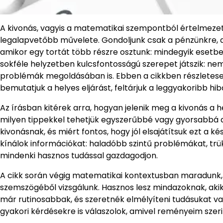
A kivonás, vagyis a matematikai szempontból értelmezet
legalapvetőbb művelete. Gondoljunk csak a pénzünkre, a
amikor egy tortát több részre osztunk: mindegyik esetb
sokféle helyzetben kulcsfontosságú szerepet játszik: n
problémák megoldásában is. Ebben a cikkben részletese
bemutatjuk a helyes eljárást, feltárjuk a leggyakoribb hib
Az írásban kitérek arra, hogyan jelenik meg a kivonás a
milyen tippekkel tehetjük egyszerűbbé vagy gyorsabbá a 
kivonásnak, és miért fontos, hogy jól elsajátítsuk ezt a
kínálok információkat: haladóbb szintű problémákat, tr
mindenki hasznos tudással gazdagodjon.
A cikk során végig matematikai kontextusban maradunk,
szemszögéből vizsgálunk. Hasznos lesz mindazoknak, akik
már rutinosabbak, és szeretnék elmélyíteni tudásukat vag
gyakori kérdésekre is válaszolok, amivel reményeim szeri