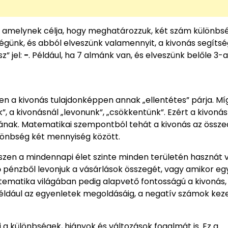
 amelynek célja, hogy meghatározzuk, két szám különbsé
ünk, és abból elveszünk valamennyit, a kivonás segítsé
” jel:
−
. Például, ha 7 almánk van, és elveszünk belőle 3-a
en a kivonás tulajdonképpen annak „ellentétes” párja. Mí
 a kivonásnál „levonunk”, „csökkentünk”. Ezért a kivonás
jának. Matematikai szempontból tehát a kivonás az össz
lönbség két mennyiség között.
iszen a mindennapi élet szinte minden területén hasznát 
 pénzből levonjuk a vásárlások összegét, vagy amikor eg
tematika világában pedig alapvető fontosságú a kivonás,
például az egyenletek megoldásáig, a negatív számok kez
 a különbségek, hiányok és változások fogalmát is. Ez a