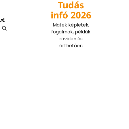
Tudás
Skip
to
infó 2026
content
Matek képletek,
fogalmak, példák
röviden és
érthetően