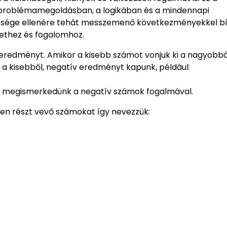
roblémamegoldásban, a logikában és a mindennapi
rűsége ellenére tehát messzemenő következményekkel bí
lethez és fogalomhoz.
eredményt. Amikor a kisebb számot vonjuk ki a nagyobból
 a kisebből, negatív eredményt kapunk, például:
or megismerkedünk a negatív számok fogalmával.
ben részt vevő számokat így nevezzük: