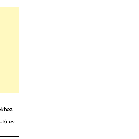
ekhez.
lő, és