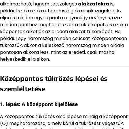
alkalmazható, hanem tetszőleges
alakzatokra
is,
például szakaszokra, háromszögekre, sokszögekre. Az
eljárás minden egyes pontra ugyanúgy érvényes, azaz
minden ponthoz meghatározzuk a tükörképét, és ezek a
képpontok alkotják az eredeti alakzat tükörképét. Ha
például egy háromszög minden csúcsát középpontosan
tükrözzük, akkor a keletkező háromszög minden oldala
pontosan akkora lesz, mint az eredeti, csak máshol
helyezkedik el a síkon.
Középpontos tükrözés lépései és
szemléltetése
1. lépés: A középpont kijelölése
A középpontos tükrözés első lépése mindig a középpont
(O) meghatározása, amely körül a tükrözést végezzük.