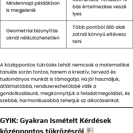
Mindennapi példákban
bás értelmezése veszé
is megjelenik
lyes
Több pontból álló alak
Geometriai bizonyítás
zatnál könnyű eltévesz
oknál nélkülözhetetlen
teni
A középpontos tükrözés tehát nemcsak a matematikai
tanulás során fontos, hanem a kreatív, tervező és
tudományos munkát is támogatja. Ha jól használjuk,
átláthatóbbá, rendszerezhetőbbé válik a
gondolkodásunk, megkönnyítjük a feladatmegoldást, és
szebbé, harmonikusabbá tehetjük az alkotásainkat.
GYIK: Gyakran Ismételt Kérdések
középpontos tükrözésről