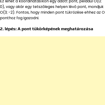
Ez lehet a koordinátasíkon egy adott pont, például O(0;
0), vagy akár egy tetszőleges helyen lévő pont, mondjuk
O(3; -2). Fontos, hogy minden pont tükrözése ehhez az O
ponthoz fog igazodni.
2. lépés: A pont tükörképének meghatározása