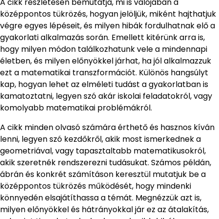
A cikk részletesen bemutatja, mi is valójában a
középpontos tükrözés, hogyan jelöljük, miként hajthatjuk
végre egyes lépéseit, és milyen hibák fordulhatnak elő a
gyakorlati alkalmazás során. Emellett kitérünk arra is,
hogy milyen módon találkozhatunk vele a mindennapi
életben, és milyen előnyökkel járhat, ha jól alkalmazzuk
ezt a matematikai transzformációt. Különös hangsúlyt
kap, hogyan lehet az elméleti tudást a gyakorlatban is
kamatoztatni, legyen szó akár iskolai feladatokról, vagy
komolyabb matematikai problémákról.
A cikk minden olvasó számára érthető és hasznos kíván
lenni, legyen szó kezdőkről, akik most ismerkednek a
geometriával, vagy tapasztaltabb matematikusokról,
akik szeretnék rendszerezni tudásukat. Számos példán,
ábrán és konkrét számításon keresztül mutatjuk be a
középpontos tükrözés működését, hogy mindenki
könnyedén elsajátíthassa a témát. Megnézzük azt is,
milyen előnyökkel és hátrányokkal jár ez az átalakítás,