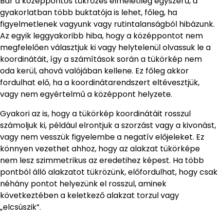
Bár a középpontos tükrözés elméletileg egyszerű, a
gyakorlatban több buktatója is lehet, főleg, ha
figyelmetlenek vagyunk vagy rutintalanságból hibázunk.
Az egyik leggyakoribb hiba, hogy a középpontot nem
megfelelően választjuk ki vagy helytelenül olvassuk le a
koordinátáit, így a számítások során a tükörkép nem
oda kerül, ahová valójában kellene. Ez főleg akkor
fordulhat elő, ha a koordinátarendszert eltévesztjük,
vagy nem egyértelmű a középpont helyzete.
Gyakori az is, hogy a tükörkép koordinátáit rosszul
számoljuk ki, például elrontjuk a szorzást vagy a kivonást,
vagy nem vesszük figyelembe a negatív előjeleket. Ez
könnyen vezethet ahhoz, hogy az alakzat tükörképe
nem lesz szimmetrikus az eredetihez képest. Ha több
pontból álló alakzatot tükrözünk, előfordulhat, hogy csak
néhány pontot helyezünk el rosszul, aminek
következtében a keletkező alakzat torzul vagy
„elcsúszik”.