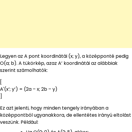
Legyen az A pont koordinátái (x; y), a középponté pedig
O(a; b). A tükörkép, azaz A’ koordinátái az alábbiak
szerint számolhatók:
[
A'(x’; y’) = (2a – x; 2b – y)
]
Ez azt jelenti, hogy minden tengely irányában a
középpontból ugyanakkora, de ellentétes irányú eltolást
veszünk. Például: