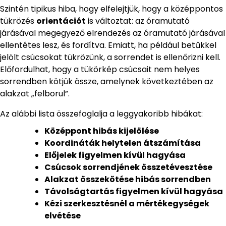
Szintén tipikus hiba, hogy elfelejtjük, hogy a középpontos
tükrözés
orientációt
is változtat: az óramutató
járásával megegyező elrendezés az óramutató járásával
ellentétes lesz, és fordítva. Emiatt, ha például betűkkel
jelölt csúcsokat tükrözünk, a sorrendet is ellenőrizni kell.
Előfordulhat, hogy a tükörkép csúcsait nem helyes
sorrendben kötjük össze, amelynek következtében az
alakzat „felborul”.
Az alábbi lista összefoglalja a leggyakoribb hibákat:
Középpont hibás kijelölése
Koordináták helytelen átszámítása
Előjelek figyelmen kívül hagyása
Csúcsok sorrendjének összetévesztése
Alakzat összekötése hibás sorrendben
Távolságtartás figyelmen kívül hagyása
Kézi szerkesztésnél a mértékegységek
elvétése