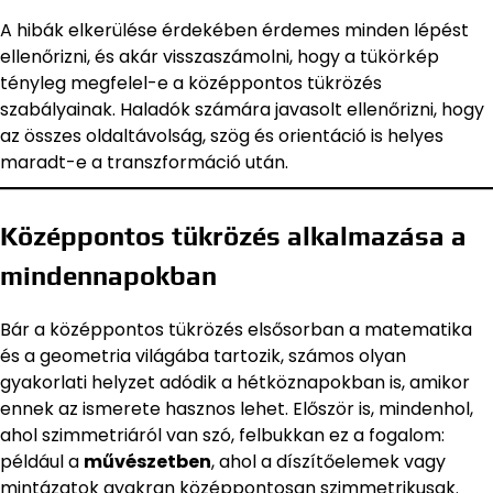
A hibák elkerülése érdekében érdemes minden lépést
ellenőrizni, és akár visszaszámolni, hogy a tükörkép
tényleg megfelel-e a középpontos tükrözés
szabályainak. Haladók számára javasolt ellenőrizni, hogy
az összes oldaltávolság, szög és orientáció is helyes
maradt-e a transzformáció után.
Középpontos tükrözés alkalmazása a
mindennapokban
Bár a középpontos tükrözés elsősorban a matematika
és a geometria világába tartozik, számos olyan
gyakorlati helyzet adódik a hétköznapokban is, amikor
ennek az ismerete hasznos lehet. Először is, mindenhol,
ahol szimmetriáról van szó, felbukkan ez a fogalom:
például a
művészetben
, ahol a díszítőelemek vagy
mintázatok gyakran középpontosan szimmetrikusak.