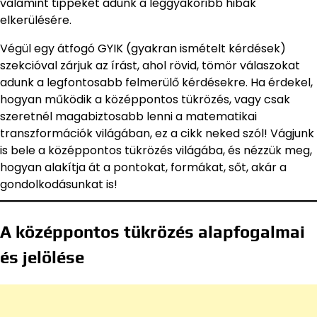
valamint tippeket adunk a leggyakoribb hibák
elkerülésére.
Végül egy átfogó GYIK (gyakran ismételt kérdések)
szekcióval zárjuk az írást, ahol rövid, tömör válaszokat
adunk a legfontosabb felmerülő kérdésekre. Ha érdekel,
hogyan működik a középpontos tükrözés, vagy csak
szeretnél magabiztosabb lenni a matematikai
transzformációk világában, ez a cikk neked szól! Vágjunk
is bele a középpontos tükrözés világába, és nézzük meg,
hogyan alakítja át a pontokat, formákat, sőt, akár a
gondolkodásunkat is!
A középpontos tükrözés alapfogalmai
és jelölése