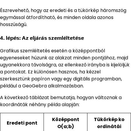
Észrevehető, hogy az eredeti és a tükörkép háromszög
egymással átfordítható, és minden oldala azonos
hosszúságú.
4. lépés: Az eljárás szemléltetése
Grafikus szemléltetés esetén a középpontból
egyeneseket húzunk az alakzat minden pontjához, majd
ugyanekkora távolságra, az ellenkező irányba is kijelöljük
a pontokat. Ez különösen hasznos, ha kézzel
szerkesztünk papíron vagy egy digitális programban,
például a GeoGebra alkalmazásban.
A következő táblázat bemutatja, hogyan változnak a
koordináták néhány példa alapján:
Középpont
Tükörkép ko
Eredeti pont
O(a;b)
ordinátái