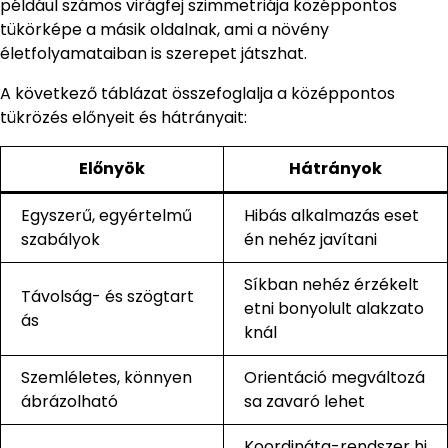
például számos virágfej szimmetriája középpontos
tükörképe a másik oldalnak, ami a növény
életfolyamataiban is szerepet játszhat.
A következő táblázat összefoglalja a középpontos
tükrözés előnyeit és hátrányait:
Előnyök
Hátrányok
Egyszerű, egyértelmű
Hibás alkalmazás eset
szabályok
én nehéz javítani
Síkban nehéz érzékelt
Távolság- és szögtart
etni bonyolult alakzato
ás
knál
Szemléletes, könnyen
Orientáció megváltozá
ábrázolható
sa zavaró lehet
Koordináta-rendszer hi