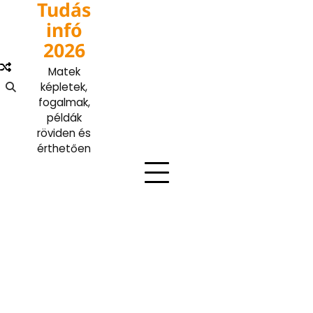
Tudás
Skip
to
infó
content
2026
Matek
képletek,
fogalmak,
példák
röviden és
érthetően