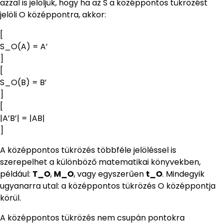
azzal is jelöljük, hogy ha az S a középpontos tükrözést
jelöli O középpontra, akkor:
[
S_O(A) = A’
]
[
S_O(B) = B’
]
[
|A’B’| = |AB|
]
A középpontos tükrözés többféle jelöléssel is
szerepelhet a különböző matematikai könyvekben,
például:
T_O
,
M_O
, vagy egyszerűen
t_O
. Mindegyik
ugyanarra utal: a középpontos tükrözés O középpontja
körül.
A középpontos tükrözés nem csupán pontokra