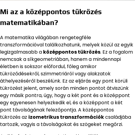
Mi az a középpontos tükrözés
matematikában?
A matematika világában rengetegféle
transzformációval találkozhatunk, melyek közül az egyik
legizgalmasabb a
középpontos tükrözés
. Ez a fogalom
nemcsak a síkgeometriában, hanem a mindennapi
életben is sokszor előfordul, főleg amikor
tükröződésekről, szimmetriáról vagy alakzatok
áthelyezéséről beszélünk. Ez az eljárás egy pont körüli
tükrözést jelent, amely során minden pontot átviszünk
egy másik pontra, úgy, hogy a két pont és a középpont
egy egyenesen helyezkedik el, és a középpont a két
pont távolságának felezőpontja. A középpontos
tükrözés az
izometrikus transzformációk
családjába
tartozik, vagyis a távolságokat és szögeket megőrzi.