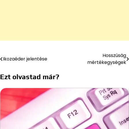
Hosszúság
Bejegyzés
Ikozaéder jelentése
mértékegységek
navigáció
Ezt olvastad már?