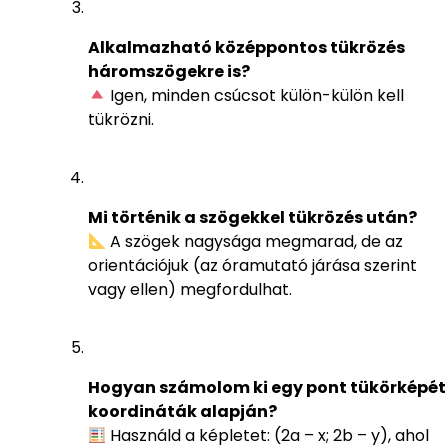
Alkalmazható középpontos tükrözés
háromszögekre is?
Igen, minden csúcsot külön-külön kell
tükrözni.
Mi történik a szögekkel tükrözés után?
A szögek nagysága megmarad, de az
orientációjuk (az óramutató járása szerint
vagy ellen) megfordulhat.
Hogyan számolom ki egy pont tükörképét
koordináták alapján?
Használd a képletet: (2a – x; 2b – y), ahol