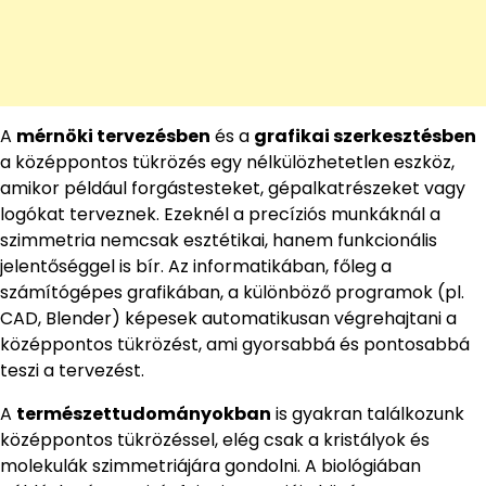
A
mérnöki tervezésben
és a
grafikai szerkesztésben
a középpontos tükrözés egy nélkülözhetetlen eszköz,
amikor például forgástesteket, gépalkatrészeket vagy
logókat terveznek. Ezeknél a precíziós munkáknál a
szimmetria nemcsak esztétikai, hanem funkcionális
jelentőséggel is bír. Az informatikában, főleg a
számítógépes grafikában, a különböző programok (pl.
CAD, Blender) képesek automatikusan végrehajtani a
középpontos tükrözést, ami gyorsabbá és pontosabbá
teszi a tervezést.
A
természettudományokban
is gyakran találkozunk
középpontos tükrözéssel, elég csak a kristályok és
molekulák szimmetriájára gondolni. A biológiában