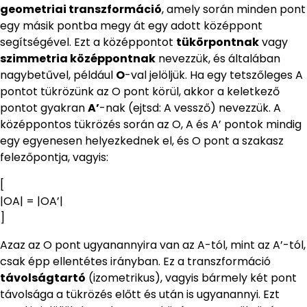
geometriai transzformáció
, amely során minden pont
egy másik pontba megy át egy adott középpont
segítségével. Ezt a középpontot
tükörpontnak
vagy
szimmetria középpontnak
nevezzük, és általában
nagybetűvel, például
O
-val jelöljük. Ha egy tetszőleges A
pontot tükrözünk az O pont körül, akkor a keletkező
pontot gyakran
A’
-nak (ejtsd: A vessző) nevezzük. A
középpontos tükrözés során az O, A és A’ pontok mindig
egy egyenesen helyezkednek el, és O pont a szakasz
felezőpontja, vagyis:
[
|OA| = |OA’|
]
Azaz az O pont ugyanannyira van az A-tól, mint az A’-tól,
csak épp ellentétes irányban. Ez a transzformáció
távolságtartó
(izometrikus), vagyis bármely két pont
távolsága a tükrözés előtt és után is ugyanannyi. Ezt