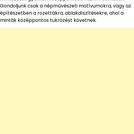
Gondoljunk csak a népművészeti motívumokra, vagy az
építészetben a rozettákra, ablakdíszítésekre, ahol a
minták középpontos tükrözést követnek.