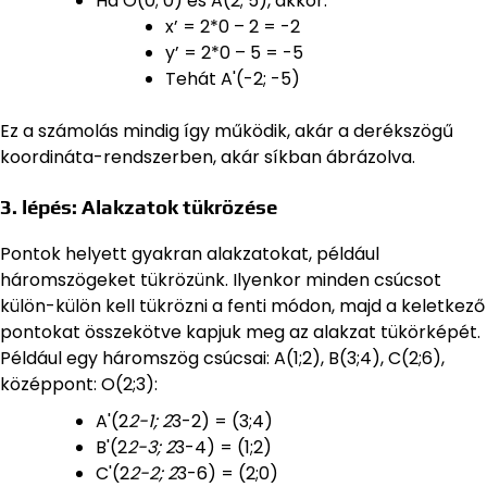
Ha O(0; 0) és A(2; 5), akkor:
x’ = 2*0 – 2 = -2
y’ = 2*0 – 5 = -5
Tehát A'(-2; -5)
Ez a számolás mindig így működik, akár a derékszögű
koordináta-rendszerben, akár síkban ábrázolva.
3. lépés: Alakzatok tükrözése
Pontok helyett gyakran alakzatokat, például
háromszögeket tükrözünk. Ilyenkor minden csúcsot
külön-külön kell tükrözni a fenti módon, majd a keletkező
pontokat összekötve kapjuk meg az alakzat tükörképét.
Például egy háromszög csúcsai: A(1;2), B(3;4), C(2;6),
középpont: O(2;3):
A'(2
2-1; 2
3-2) = (3;4)
B'(2
2-3; 2
3-4) = (1;2)
C'(2
2-2; 2
3-6) = (2;0)