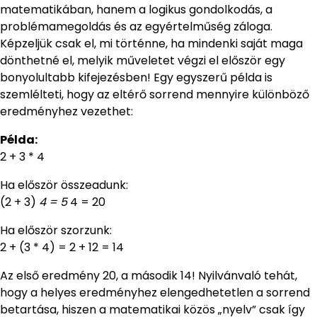
matematikában, hanem a logikus gondolkodás, a
problémamegoldás és az egyértelműség záloga.
Képzeljük csak el, mi történne, ha mindenki saját maga
dönthetné el, melyik műveletet végzi el először egy
bonyolultabb kifejezésben! Egy egyszerű példa is
szemlélteti, hogy az eltérő sorrend mennyire különböző
eredményhez vezethet:
Példa:
2 + 3 * 4
Ha először összeadunk:
(2 + 3)
4 = 5
4 = 20
Ha először szorzunk:
2 + (3 * 4) = 2 + 12 = 14
Az első eredmény 20, a második 14! Nyilvánvaló tehát,
hogy a helyes eredményhez elengedhetetlen a sorrend
betartása, hiszen a matematikai közös „nyelv” csak így