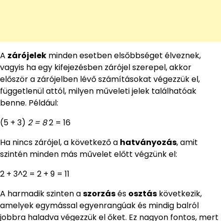
A
zárójelek
minden esetben elsőbbséget élveznek,
vagyis ha egy kifejezésben zárójel szerepel, akkor
először a zárójelben lévő számításokat végezzük el,
függetlenül attól, milyen műveleti jelek találhatóak
benne. Például:
(5 + 3)
2 = 8
2 = 16
Ha nincs zárójel, a következő a
hatványozás
, amit
szintén minden más művelet előtt végzünk el:
2 + 3^2 = 2 + 9 = 11
A harmadik szinten a
szorzás
és
osztás
következik,
amelyek egymással egyenrangúak és mindig balról
jobbra haladva végezzük el őket. Ez nagyon fontos, mert