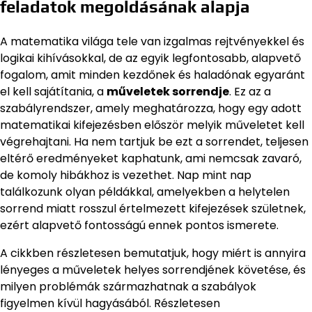
feladatok megoldásának alapja
A matematika világa tele van izgalmas rejtvényekkel és
logikai kihívásokkal, de az egyik legfontosabb, alapvető
fogalom, amit minden kezdőnek és haladónak egyaránt
el kell sajátítania, a
műveletek sorrendje
. Ez az a
szabályrendszer, amely meghatározza, hogy egy adott
matematikai kifejezésben először melyik műveletet kell
végrehajtani. Ha nem tartjuk be ezt a sorrendet, teljesen
eltérő eredményeket kaphatunk, ami nemcsak zavaró,
de komoly hibákhoz is vezethet. Nap mint nap
találkozunk olyan példákkal, amelyekben a helytelen
sorrend miatt rosszul értelmezett kifejezések születnek,
ezért alapvető fontosságú ennek pontos ismerete.
A cikkben részletesen bemutatjuk, hogy miért is annyira
lényeges a műveletek helyes sorrendjének követése, és
milyen problémák származhatnak a szabályok
figyelmen kívül hagyásából. Részletesen