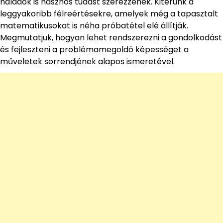
haladók is hasznos tudást szerezzenek. Kitérünk a
leggyakoribb félreértésekre, amelyek még a tapasztalt
matematikusokat is néha próbatétel elé állítják.
Megmutatjuk, hogyan lehet rendszerezni a gondolkodást
és fejleszteni a problémamegoldó képességet a
műveletek sorrendjének alapos ismeretével.