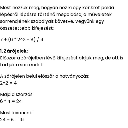
Most nézzük meg, hogyan néz ki egy konkrét példa
lépésről lépésre történő megoldása, a műveletek
sorrendjének szabályait követve. Vegyünk egy
összetettebb kifejezést:
7 + (6 * 2^2 – 8) / 4
1. Zárójelek:
Először a zárójelben lévő kifejezést oldjuk meg, de ott is
tartjuk a sorrendet.
A zárójelen belül először a hatványozás:
2^2 = 4
Majd a szorzás:
6 * 4 = 24
Most kivonunk:
24 – 8 = 16