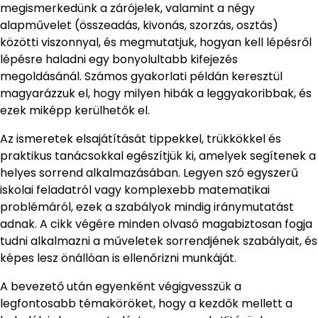
megismerkedünk a zárójelek, valamint a négy
alapművelet (összeadás, kivonás, szorzás, osztás)
közötti viszonnyal, és megmutatjuk, hogyan kell lépésről
lépésre haladni egy bonyolultabb kifejezés
megoldásánál. Számos gyakorlati példán keresztül
magyarázzuk el, hogy milyen hibák a leggyakoribbak, és
ezek miképp kerülhetők el.
Az ismeretek elsajátítását tippekkel, trükkökkel és
praktikus tanácsokkal egészítjük ki, amelyek segítenek a
helyes sorrend alkalmazásában. Legyen szó egyszerű
iskolai feladatról vagy komplexebb matematikai
problémáról, ezek a szabályok mindig iránymutatást
adnak. A cikk végére minden olvasó magabiztosan fogja
tudni alkalmazni a műveletek sorrendjének szabályait, és
képes lesz önállóan is ellenőrizni munkáját.
A bevezető után egyenként végigvesszük a
legfontosabb témaköröket, hogy a kezdők mellett a