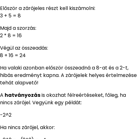
Először a zárójeles részt kell kiszámolni:
3 + 5 = 8
Majd a szorzás:
2 * 8 = 16
Végül az összeadás:
8 + 16 = 24
Ha valaki azonban először összeadná a 8-at és a 2-t,
hibás eredményt kapna. A zárójelek helyes értelmezése
tehát alapvető!
A
hatványozás
is okozhat félreértéseket, főleg, ha
nincs zárójel. Vegyünk egy példát:
-2^2
Ha nincs zárójel, akkor: