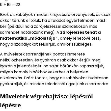
6 + 16 = 22
Ezek a szabályok minden kifejezésre érvényesek, és csak
akkor térünk el tőlük, ha a feladat egyértelműen mást
kér (például ha a zárójelezéssel szándékosan más
sorrendet határozunk meg). A
zárójelezés tehát a
matematika „módosítója”,
amely lehetővé teszi,
hogy a szabályokat felülírjuk, amikor szükséges.
A műveletek sorrendjének pontos ismerete
nélkülözhetetlen, és gyakran csak akkor értjük meg
igazán a jelentőségét, ha saját bőrünkön tapasztaljuk,
milyen komoly hibákhoz vezethet a helytelen
alkalmazás. Ezért fontos, hogy a szabályokat tudatosan
gyakoroljuk, és minden feladatnál ügyeljünk a sorrendre.
Műveletek végrehajtása: lépésről
lépésre