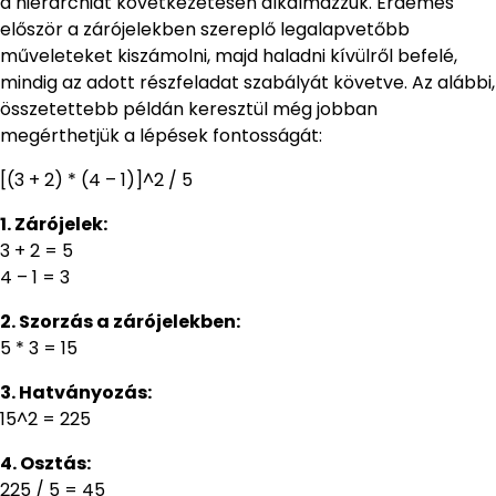
a hierarchiát következetesen alkalmazzuk. Érdemes
először a zárójelekben szereplő legalapvetőbb
műveleteket kiszámolni, majd haladni kívülről befelé,
mindig az adott részfeladat szabályát követve. Az alábbi,
összetettebb példán keresztül még jobban
megérthetjük a lépések fontosságát:
[(3 + 2) * (4 – 1)]^2 / 5
1. Zárójelek:
3 + 2 = 5
4 – 1 = 3
2. Szorzás a zárójelekben:
5 * 3 = 15
3. Hatványozás:
15^2 = 225
4. Osztás:
225 / 5 = 45