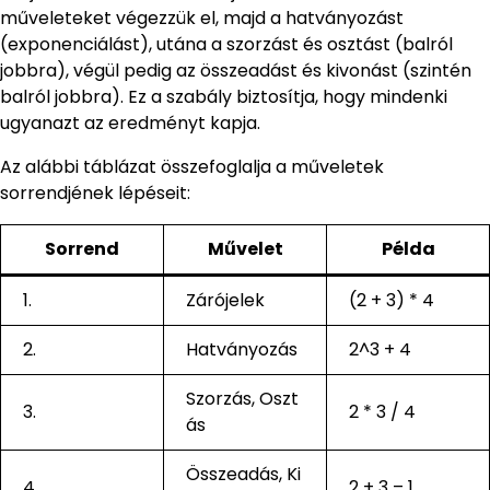
műveleteket végezzük el, majd a hatványozást
(exponenciálást), utána a szorzást és osztást (balról
jobbra), végül pedig az összeadást és kivonást (szintén
balról jobbra). Ez a szabály biztosítja, hogy mindenki
ugyanazt az eredményt kapja.
Az alábbi táblázat összefoglalja a műveletek
sorrendjének lépéseit:
Sorrend
Művelet
Példa
1.
Zárójelek
(2 + 3) * 4
2.
Hatványozás
2^3 + 4
Szorzás, Oszt
3.
2 * 3 / 4
ás
Összeadás, Ki
4.
2 + 3 – 1