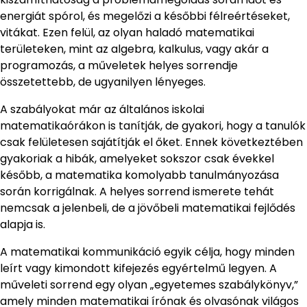
energiát spórol, és megelőzi a későbbi félreértéseket,
vitákat. Ezen felül, az olyan haladó matematikai
területeken, mint az algebra, kalkulus, vagy akár a
programozás, a műveletek helyes sorrendje
összetettebb, de ugyanilyen lényeges.
A szabályokat már az általános iskolai
matematikaórákon is tanítják, de gyakori, hogy a tanulók
csak felületesen sajátítják el őket. Ennek következtében
gyakoriak a hibák, amelyeket sokszor csak évekkel
később, a matematika komolyabb tanulmányozása
során korrigálnak. A helyes sorrend ismerete tehát
nemcsak a jelenbeli, de a jövőbeli matematikai fejlődés
alapja is.
A matematikai kommunikáció egyik célja, hogy minden
leírt vagy kimondott kifejezés egyértelmű legyen. A
műveleti sorrend egy olyan „egyetemes szabálykönyv,”
amely minden matematikai írónak és olvasónak világos