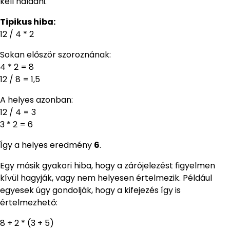
kell haladni.
Tipikus hiba:
12 / 4 * 2
Sokan először szoroznának:
4 * 2 = 8
12 / 8 = 1,5
A helyes azonban:
12 / 4 = 3
3 * 2 = 6
Így a helyes eredmény
6
.
Egy másik gyakori hiba, hogy a zárójelezést figyelmen
kívül hagyják, vagy nem helyesen értelmezik. Például
egyesek úgy gondolják, hogy a kifejezés így is
értelmezhető:
8 + 2 * (3 + 5)