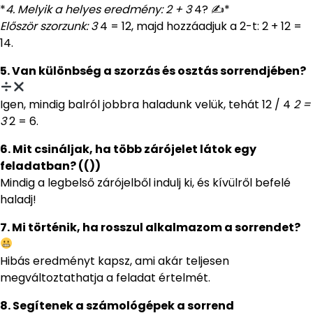
*
4. Melyik a helyes eredmény: 2 + 3
4? ✍️*
Először szorzunk: 3
4 = 12, majd hozzáadjuk a 2-t: 2 + 12 =
14.
5. Van különbség a szorzás és osztás sorrendjében?
Igen, mindig balról jobbra haladunk velük, tehát 12 / 4
2 =
3
2 = 6.
6. Mit csináljak, ha több zárójelet látok egy
feladatban? (())
Mindig a legbelső zárójelből indulj ki, és kívülről befelé
haladj!
7. Mi történik, ha rosszul alkalmazom a sorrendet?
Hibás eredményt kapsz, ami akár teljesen
megváltoztathatja a feladat értelmét.
8. Segítenek a számológépek a sorrend