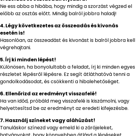
Ne ess abba a hibába, hogy mindig a szorzást végzed el
előbb az osztás előtt. Mindig balról jobbra haladj!
4. Légy következetes az összeadás és kivonás
esetén is!
Hasonlóan, az összeadást és kivonást is balról jobbra kell
végrehajtani.
5. Írj ki minden lépést!
Különösen, ha bonyolultabb a feladat, írj ki minden egyes
részletet lépésről lépésre. Ez segít átláthatóvá tenni a
gondolkodásodat, és csökkenti a hibalehetőséget.
6. Ellenőrizd az eredményt visszafelé!
Ha van időd, próbáld meg visszafelé is kiszámolni, vagy
helyettesítsd be az eredményt az eredeti kifejezésbe.
7. Használj színeket vagy aláhúzást!
Tanuláskor színezd vagy emeld ki a zárójeleket,
hatványokat, hogy könnyebben átlásd a lépéseket.