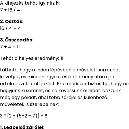
A kifejezés tehát így néz ki:
7 + 16 / 4
2. Osztás:
16 / 4 = 4
3. Összeadás:
7 + 4 = 11
Tehát a helyes eredmény:
11
.
Látható, hogy minden lépésben a műveleti sorrendet
követjük, és minden egyes részeredmény után újra
értelmezzük a kifejezést. Ez a módszer biztosítja, hogy ne
hagyjunk ki semmit, és ne kövessünk el hibát. Nézzünk
még egy példát, ahol több zárójel és különböző
műveletek is szerepelnek:
3 * [2 + (5^2 – 7)] – 8
1. Legbelső zárójel: