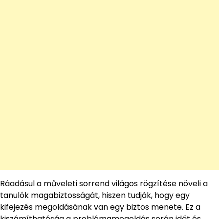
Ráadásul a műveleti sorrend világos rögzítése növeli a
tanulók magabiztosságát, hiszen tudják, hogy egy
kifejezés megoldásának van egy biztos menete. Ez a
kiszámíthatóság a problémamegoldás során időt és