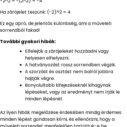
-2^2 = -(2^2) = -4
Ha zárójelet teszünk: (-2)^2 = 4
Ez egy apró, de jelentős különbség, ami a műveleti
sorrendből fakad!
További gyakori hibák:
Elfelejtik a zárójeleket hozzáadni vagy
helyesen elhelyezni.
A hatványozást rossz sorrendben végzik.
A szorzást és osztást nem balról jobbra
hajtják végre.
Bonyolultabb kifejezéseknél kihagynak
lépéseket, vagy az eredményt nem írják le
minden lépésnél.
Az ilyen hibák megelőzése érdekében mindig érdemes
minden lépést gondosan kiírni, és ellenőrizni, hogy a
műveleti sorrendet megfelelően tartottuk-e be.