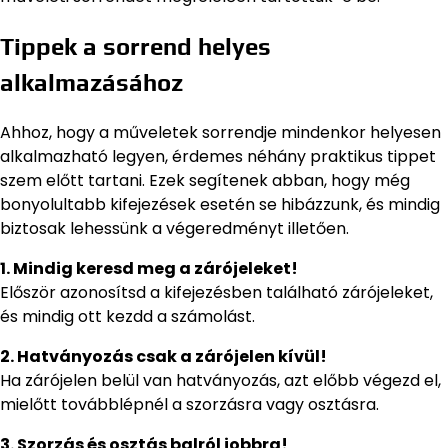
Tippek a sorrend helyes
alkalmazásához
Ahhoz, hogy a műveletek sorrendje mindenkor helyesen
alkalmazható legyen, érdemes néhány praktikus tippet
szem előtt tartani. Ezek segítenek abban, hogy még
bonyolultabb kifejezések esetén se hibázzunk, és mindig
biztosak lehessünk a végeredményt illetően.
1. Mindig keresd meg a zárójeleket!
Először azonosítsd a kifejezésben található zárójeleket,
és mindig ott kezdd a számolást.
2. Hatványozás csak a zárójelen kívül!
Ha zárójelen belül van hatványozás, azt előbb végezd el,
mielőtt továbblépnél a szorzásra vagy osztásra.
3. Szorzás és osztás balról jobbra!