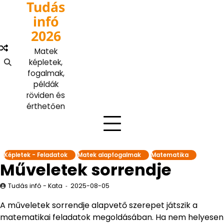
Tudás
Skip
to
infó
content
2026
Matek
képletek,
fogalmak,
példák
röviden és
érthetően
Képletek - Feladatok
Matek alapfogalmak
Matematika
Műveletek sorrendje
Tudás infó - Kata
2025-08-05
A műveletek sorrendje alapvető szerepet játszik a
matematikai feladatok megoldásában. Ha nem helyesen