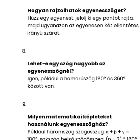
Hogyan rajzolhatok egyenesszöget?
Húzz egy egyenest, jelölj ki egy pontot rajta,
majd ugyanazon az egyenesen két ellentétes
irányú szárat.
Lehet-e egy szög nagyobb az
egyenesszögnél?
Igen, például a homorúszög 180° és 360°
között van.
Milyen matematikai képleteket
használunk egyenesszöghöz?
Például háromszög szögösszeg: α + β + γ =
180°; sokszög belső szögösszeg: (n – 2) * 180°.