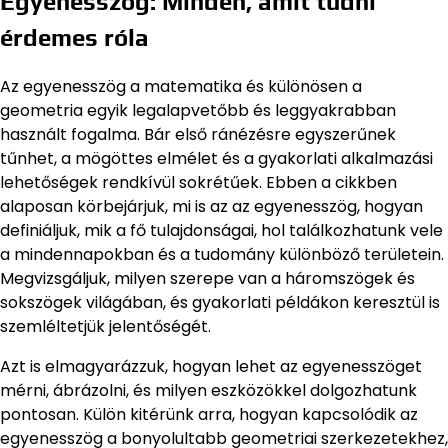
Egyenesszög: Minden, amit tudni
érdemes róla
Az egyenesszög a matematika és különösen a
geometria egyik legalapvetőbb és leggyakrabban
használt fogalma. Bár első ránézésre egyszerűnek
tűnhet, a mögöttes elmélet és a gyakorlati alkalmazási
lehetőségek rendkívül sokrétűek. Ebben a cikkben
alaposan körbejárjuk, mi is az az egyenesszög, hogyan
definiáljuk, mik a fő tulajdonságai, hol találkozhatunk vele
a mindennapokban és a tudomány különböző területein.
Megvizsgáljuk, milyen szerepe van a háromszögek és
sokszögek világában, és gyakorlati példákon keresztül is
szemléltetjük jelentőségét.
Azt is elmagyarázzuk, hogyan lehet az egyenesszöget
mérni, ábrázolni, és milyen eszközökkel dolgozhatunk
pontosan. Külön kitérünk arra, hogyan kapcsolódik az
egyenesszög a bonyolultabb geometriai szerkezetekhez,