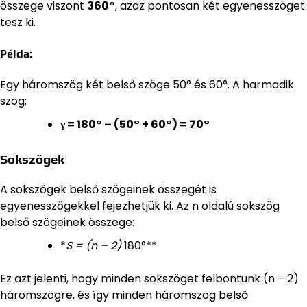
összege viszont
360°
, azaz pontosan két egyenesszöget
tesz ki.
Példa:
Egy háromszög két belső szöge 50° és 60°. A harmadik
szög:
γ = 180° – (50° + 60°) = 70°
Sokszögek
A sokszögek belső szögeinek összegét is
egyenesszögekkel fejezhetjük ki. Az n oldalú sokszög
belső szögeinek összege:
*
S = (n – 2)
180°**
Ez azt jelenti, hogy minden sokszöget felbontunk (n – 2)
háromszögre, és így minden háromszög belső