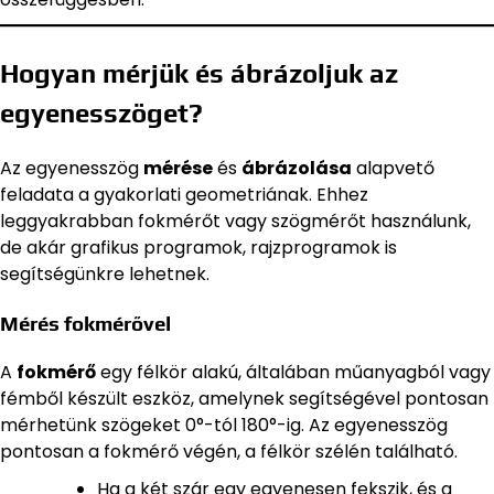
Hogyan mérjük és ábrázoljuk az
egyenesszöget?
Az egyenesszög
mérése
és
ábrázolása
alapvető
feladata a gyakorlati geometriának. Ehhez
leggyakrabban fokmérőt vagy szögmérőt használunk,
de akár grafikus programok, rajzprogramok is
segítségünkre lehetnek.
Mérés fokmérővel
A
fokmérő
egy félkör alakú, általában műanyagból vagy
fémből készült eszköz, amelynek segítségével pontosan
mérhetünk szögeket 0°-tól 180°-ig. Az egyenesszög
pontosan a fokmérő végén, a félkör szélén található.
Ha a két szár egy egyenesen fekszik, és a