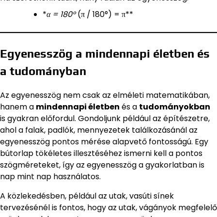
*
α = 180°
(π / 180°) = π**
Egyenesszög a mindennapi életben és
a tudományban
Az egyenesszög nem csak az elméleti matematikában,
hanem a
mindennapi életben
és a
tudományokban
is gyakran előfordul. Gondoljunk például az építészetre,
ahol a falak, padlók, mennyezetek találkozásánál az
egyenesszög pontos mérése alapvető fontosságú. Egy
bútorlap tökéletes illesztéséhez ismerni kell a pontos
szögméreteket, így az egyenesszög a gyakorlatban is
nap mint nap használatos.
A közlekedésben, például az utak, vasúti sínek
tervezésénél is fontos, hogy az utak, vágányok megfelelő