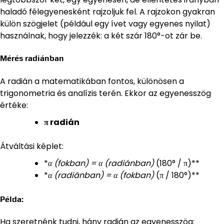
haladó félegyenesként rajzoljuk fel. A rajzokon gyakran
külön szögjelet (például egy ívet vagy egyenes nyilat)
használnak, hogy jelezzék: a két szár 180°-ot zár be.
Mérés radiánban
A radián a matematikában fontos, különösen a
trigonometria és analízis terén. Ekkor az egyenesszög
értéke:
π radián
Átváltási képlet:
*
α (fokban) = α (radiánban)
(180° / π)**
*
α (radiánban) = α (fokban)
(π / 180°)**
Példa:
Ha szeretnénk tudni, hány radián az egyenesszög: