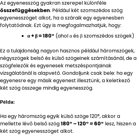
Az egyenesszög gyakran szerepel különféle
összefüggésekben
. Például két szomszédos szög
egyenesszöget alkot, ha a száraik egy egyenesben
folytatódnak. Ezt úgy is megfogalmazhatjuk, hogy:
α + β = 180°
(ahol α és β szomszédos szögek)
Ez a tulajdonság nagyon hasznos például háromszögek,
négyszögek belső és külső szögeinek számításánál, de a
szögfelezők és egyenesek metszéspontjainak
vizsgálatánál is alapvető. Gondoljunk csak bele: ha egy
egyenesre egy másik egyenest illesztünk, a keletkező
két szög összege mindig egyenesszög.
Példa:
Ha egy háromszög egyik külső szöge 120°, akkor a
mellette lévő belső szög
180° – 120° = 60°
lesz, hiszen a
két szög egyenesszöget alkot.