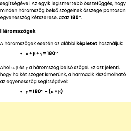
segítségével. Az egyik legismertebb összefüggés, hogy
minden háromszög belső szögeinek összege pontosan
egyenesszög kétszerese, azaz
180°
.
Háromszögek
A háromszögek esetén az alábbi
képletet
használjuk:
α + β + γ = 180°
Ahol α, β és γ a háromszög belső szögei. Ez azt jelenti,
hogy ha két szöget ismerünk, a harmadik kiszámolható
az egyenesszög segítségével:
γ = 180° – (α + β)