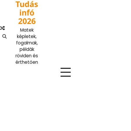
Tudás
Skip
to
infó
content
2026
Matek
képletek,
fogalmak,
példák
röviden és
érthetően