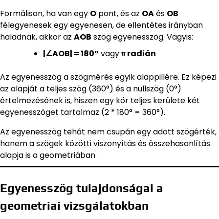
Formálisan, ha van egy
O
pont, és az
OA
és
OB
félegyenesek egy egyenesen, de ellentétes irányban
haladnak, akkor az
AOB
szög egyenesszög. Vagyis:
|∠AOB| = 180°
vagy
π radián
Az egyenesszög a szögmérés egyik alappillére. Ez képezi
az alapját a teljes szög (360°) és a nullszög (0°)
értelmezésének is, hiszen egy kör teljes kerülete két
egyenesszöget tartalmaz (2 * 180° = 360°).
Az egyenesszög tehát nem csupán egy adott szögérték,
hanem a szögek közötti viszonyítás és összehasonlítás
alapja is a geometriában.
Egyenesszög tulajdonságai a
geometriai vizsgálatokban