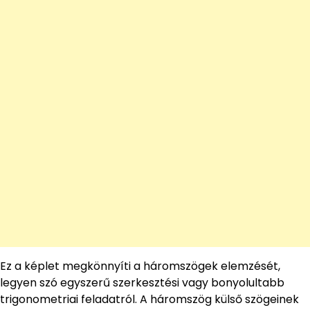
Ez a képlet megkönnyíti a háromszögek elemzését,
legyen szó egyszerű szerkesztési vagy bonyolultabb
trigonometriai feladatról. A háromszög külső szögeinek