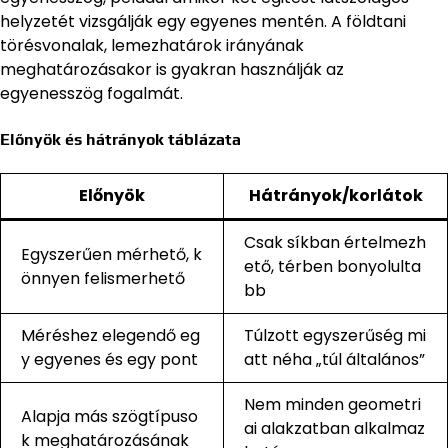
helyzetét vizsgálják egy egyenes mentén. A földtani
törésvonalak, lemezhatárok irányának
meghatározásakor is gyakran használják az
egyenesszög fogalmát.
Előnyök és hátrányok táblázata
Előnyök
Hátrányok/korlátok
Csak síkban értelmezh
Egyszerűen mérhető, k
ető, térben bonyolulta
önnyen felismerhető
bb
Méréshez elegendő eg
Túlzott egyszerűség mi
y egyenes és egy pont
att néha „túl általános”
Nem minden geometri
Alapja más szögtípuso
ai alakzatban alkalmaz
k meghatározásának