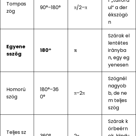
r „túlford
Tompas
90°–180°
π/2–π
ul” a der
zög
ékszögö
n
Szárak el
lentétes
Egyene
180°
π
irányba
sszög
n, egy eg
yenesen
Szögnél
nagyob
Homorú
180°–36
π–2π
b, de ne
szög
0°
m teljes
szög
Szárak k
örbeérn
Teljes sz
360°
2π
ek, kiindu