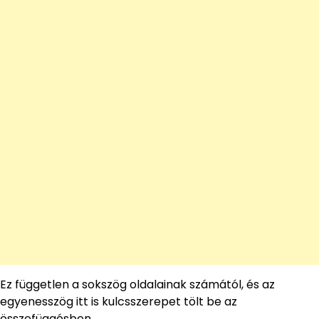
Ez független a sokszög oldalainak számától, és az
egyenesszög itt is kulcsszerepet tölt be az
összefüggésben.