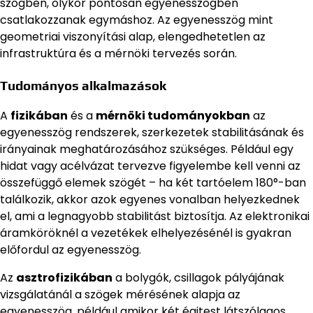
szögben, olykor pontosan egyenesszögben
csatlakozzanak egymáshoz. Az egyenesszög mint
geometriai viszonyítási alap, elengedhetetlen az
infrastruktúra és a mérnöki tervezés során.
Tudományos alkalmazások
A
fizikában
és a
mérnöki tudományokban
az
egyenesszög rendszerek, szerkezetek stabilitásának és
irányainak meghatározásához szükséges. Például egy
hidat vagy acélvázat tervezve figyelembe kell venni az
összefüggő elemek szögét – ha két tartóelem 180°-ban
találkozik, akkor azok egyenes vonalban helyezkednek
el, ami a legnagyobb stabilitást biztosítja. Az elektronikai
áramköröknél a vezetékek elhelyezésénél is gyakran
előfordul az egyenesszög.
Az
asztrofizikában
a bolygók, csillagok pályájának
vizsgálatánál a szögek mérésének alapja az
egyenesszög, például amikor két égitest látszólagos