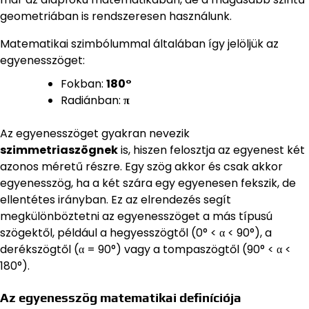
geometriában is rendszeresen használunk.
Matematikai szimbólummal általában így jelöljük az
egyenesszöget:
Fokban:
180°
Radiánban:
π
Az egyenesszöget gyakran nevezik
szimmetriaszögnek
is, hiszen felosztja az egyenest két
azonos méretű részre. Egy szög akkor és csak akkor
egyenesszög, ha a két szára egy egyenesen fekszik, de
ellentétes irányban. Ez az elrendezés segít
megkülönböztetni az egyenesszöget a más típusú
szögektől, például a hegyesszögtől (0° < α < 90°), a
derékszögtől (α = 90°) vagy a tompaszögtől (90° < α <
180°).
Az egyenesszög matematikai definíciója