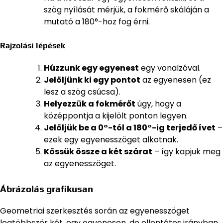
szög nyílását mérjük, a fokmérő skáláján a
mutató a 180°-hoz fog érni.
Rajzolási lépések
Húzzunk egy egyenest
egy vonalzóval.
Jelöljünk ki egy pontot
az egyenesen (ez
lesz a szög csúcsa).
Helyezzük a fokmérőt
úgy, hogy a
középpontja a kijelölt ponton legyen.
Jelöljük be a 0°-tól a 180°-ig terjedő ívet
–
ezek egy egyenesszöget alkotnak.
Kössük össze a két szárat
– így kapjuk meg
az egyenesszöget.
Ábrázolás grafikusan
Geometriai szerkesztés során az egyenesszöget
legtöbbször két, egy egyenesen, de ellentétes irányban