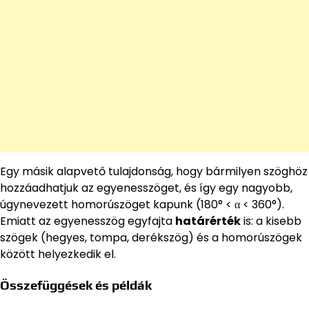
Egy másik alapvető tulajdonság, hogy bármilyen szöghöz
hozzáadhatjuk az egyenesszöget, és így egy nagyobb,
úgynevezett homorúszöget kapunk (180° < α < 360°).
Emiatt az egyenesszög egyfajta
határérték
is: a kisebb
szögek (hegyes, tompa, derékszög) és a homorúszögek
között helyezkedik el.
Összefüggések és példák