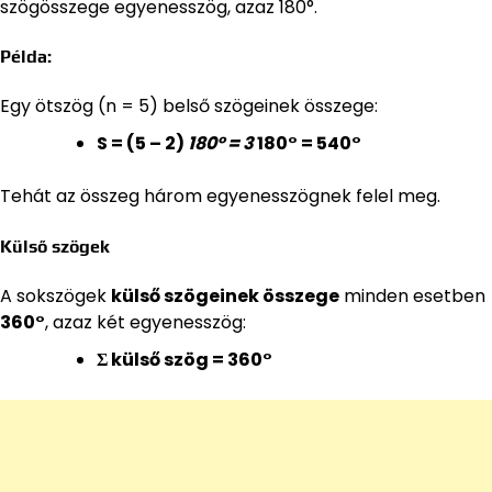
szögösszege egyenesszög, azaz 180°.
Példa:
Egy ötszög (n = 5) belső szögeinek összege:
S = (5 – 2)
180° = 3
180° = 540°
Tehát az összeg három egyenesszögnek felel meg.
Külső szögek
A sokszögek
külső szögeinek összege
minden esetben
360°
, azaz két egyenesszög:
Σ külső szög = 360°