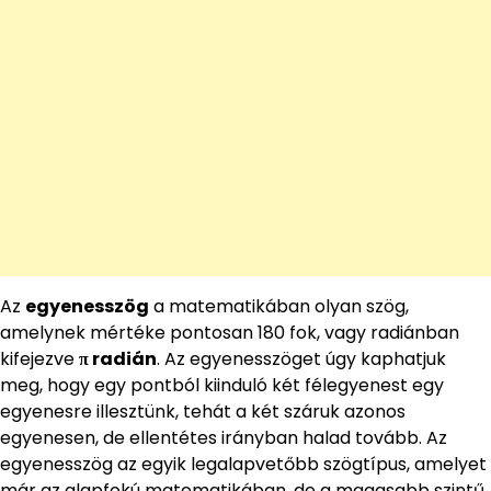
Az
egyenesszög
a matematikában olyan szög,
amelynek mértéke pontosan 180 fok, vagy radiánban
kifejezve
π radián
. Az egyenesszöget úgy kaphatjuk
meg, hogy egy pontból kiinduló két félegyenest egy
egyenesre illesztünk, tehát a két száruk azonos
egyenesen, de ellentétes irányban halad tovább. Az
egyenesszög az egyik legalapvetőbb szögtípus, amelyet
már az alapfokú matematikában, de a magasabb szintű