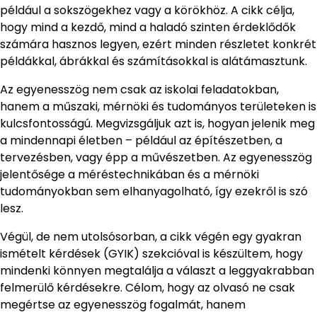
például a sokszögekhez vagy a körökhöz. A cikk célja,
hogy mind a kezdő, mind a haladó szinten érdeklődők
számára hasznos legyen, ezért minden részletet konkrét
példákkal, ábrákkal és számításokkal is alátámasztunk.
Az egyenesszög nem csak az iskolai feladatokban,
hanem a műszaki, mérnöki és tudományos területeken is
kulcsfontosságú. Megvizsgáljuk azt is, hogyan jelenik meg
a mindennapi életben – például az építészetben, a
tervezésben, vagy épp a művészetben. Az egyenesszög
jelentősége a méréstechnikában és a mérnöki
tudományokban sem elhanyagolható, így ezekről is szó
lesz.
Végül, de nem utolsósorban, a cikk végén egy gyakran
ismételt kérdések (GYIK) szekcióval is készültem, hogy
mindenki könnyen megtalálja a választ a leggyakrabban
felmerülő kérdésekre. Célom, hogy az olvasó ne csak
megértse az egyenesszög fogalmát, hanem