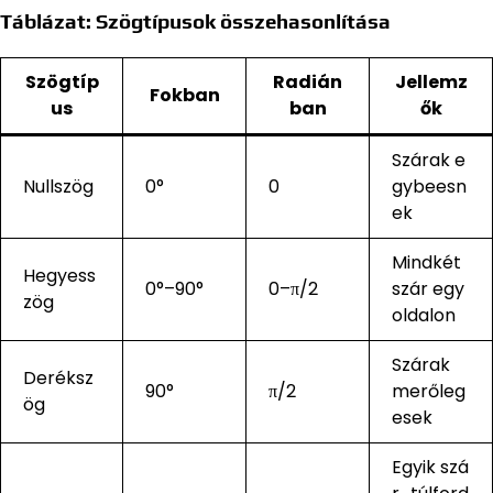
Táblázat: Szögtípusok összehasonlítása
Szögtíp
Radián
Jellemz
Fokban
us
ban
ők
Szárak e
Nullszög
0°
0
gybeesn
ek
Mindkét
Hegyess
0°–90°
0–π/2
szár egy
zög
oldalon
Szárak
Deréksz
90°
π/2
merőleg
ög
esek
Egyik szá